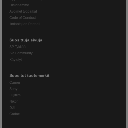
Historiamme
Avoimet työpaikat
Code of Conduct
Ilmiantajien Portaali
Suosittuja sivuja
SP Tykkää
SP Community
Käytetyt
Suositut tuotemerkit
Canon
Sony
Fujifilm
Nikon
DJI
Godox