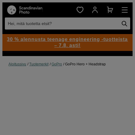
Hei, mitä tuotetta etsit?
30 % alennusta teenage engineering -tuotteista
– 7.8. asti!
Aloitussivu
Tuotemerkit
GoPro
GoPro Hero + Headstrap