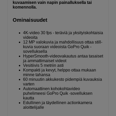
kuvaamisen vain napin painalluksella tai
komennolla.
Ominaisuudet
4K-video 30 fps - teräviä ja yksityiskohtaisia
videoita
12 MP valokuvia ja mahdollisuus ottaa still-
kuvia suoraan videoista GoPro Quik -
sovelluksella
HyperSmooth-videovakautus antaa tasaiset
ja ammattimaiset videot
Vesitiivis 5 metriin asti
Kompakti ja kevyt, helppo ottaa mukaan
minne tahansa
60 minuutin akkukesto pidempiä kuvauksia
varten
Automaattinen kohokohtavideo
puhelimeesi GoPro Quik -sovelluksen
kautta
Edullinen ja täydellinen actionkamera
aloittelijalle