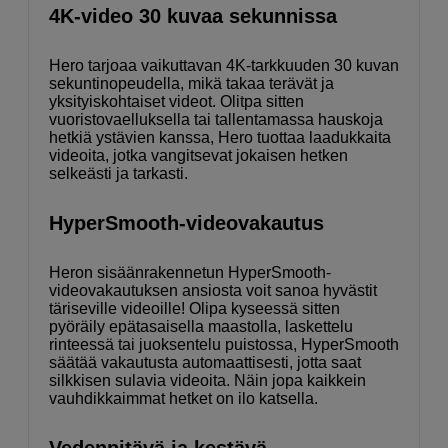
4K-video 30 kuvaa sekunnissa
Hero tarjoaa vaikuttavan 4K-tarkkuuden 30 kuvan
sekuntinopeudella, mikä takaa terävät ja
yksityiskohtaiset videot. Olitpa sitten
vuoristovaelluksella tai tallentamassa hauskoja
hetkiä ystävien kanssa, Hero tuottaa laadukkaita
videoita, jotka vangitsevat jokaisen hetken
selkeästi ja tarkasti.
HyperSmooth-videovakautus
Heron sisäänrakennetun HyperSmooth-
videovakautuksen ansiosta voit sanoa hyvästit
täriseville videoille! Olipa kyseessä sitten
pyöräily epätasaisella maastolla, laskettelu
rinteessä tai juoksentelu puistossa, HyperSmooth
säätää vakautusta automaattisesti, jotta saat
silkkisen sulavia videoita. Näin jopa kaikkein
vauhdikkaimmat hetket on ilo katsella.
Vedenpitävä ja kestävä