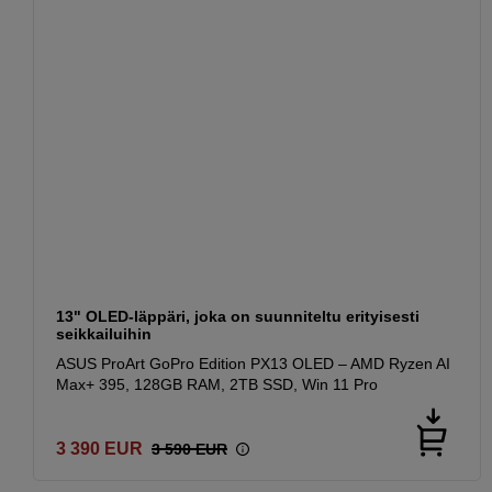
13" OLED-läppäri, joka on suunniteltu erityisesti
seikkailuihin
ASUS ProArt GoPro Edition PX13 OLED – AMD Ryzen AI
Max+ 395, 128GB RAM, 2TB SSD, Win 11 Pro
3 390
EUR
3 590
EUR