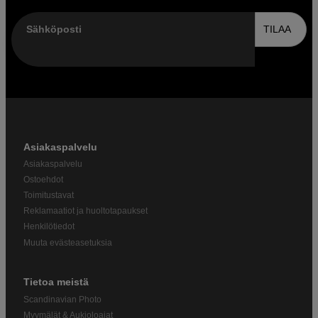
Sähköposti
TILAA
Asiakaspalvelu
Asiakaspalvelu
Ostoehdot
Toimitustavat
Reklamaatiot ja huoltotapaukset
Henkilötiedot
Muuta evästeasetuksia
Tietoa meistä
Scandinavian Photo
Myymälät & Aukioloajat