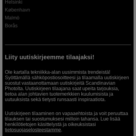
Helsinki
København
Malmö
Borås
Liity uutiskirjeemme tilaajaksi!
Ole kartalla tekniikka-alan uusimmista trendeistä!
Syöttämällä sähköpostiosoitteesi ja tilaamalla uutiskirjeen
suostut vastaanottamaan uutiskirjeitä Scandinavian
Photolta. Uutiskirjeen tilaajana saat upeita tarjouksia,
tietoa alan johtavien tuotemerkkien kuulumisista ja
uutuuksista sekä tietysti runsaasti inspiraatiota.
Uutiskirjeen tilaaminen on vapaaehtoista ja voit peruuttaa
tilauksen tai suostumuksesi milloin tahansa. Lue lisää
henkilötietojen käsittelystä ja oikeuksistasi
tietosuojaselosteestamme
.