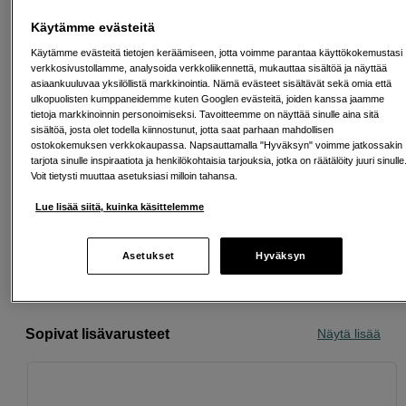
Avausmaksu 5 EUR, laskutusmaksu 0 EUR/kk lisäksi
Käytämme evästeitä
Lainaaminen maksaa!
Jos et pysty maksamaan velkaa ajoissa, saatat
saada maksuhäiriömerkinnän. Se voi vaikeuttaa asunnon vuokraamista,
Käytämme evästeitä tietojen keräämiseen, jotta voimme parantaa käyttökokemustasi
liittymien tekemistä ja uusien lainojen saamista. Apua saat kuntasi talous- ja
verkkosivustollamme, analysoida verkkoliikennettä, mukauttaa sisältöä ja näyttää
velkaneuvonnasta. Yhteystiedot löydät sivulta
kkv.fi (avautuu uuteen
asiaankuuluvaa yksilöllistä markkinointia. Nämä evästeet sisältävät sekä omia että
välilehteen)
ulkopuolisten kumppaneidemme kuten Googlen evästeitä, joiden kanssa jaamme
tietoja markkinoinnin personoimiseksi. Tavoitteemme on näyttää sinulle aina sitä
sisältöä, josta olet todella kiinnostunut, jotta saat parhaan mahdollisen
ostokokemuksen verkkokaupassa. Napsauttamalla "Hyväksyn" voimme jatkossakin
tarjota sinulle inspiraatiota ja henkilökohtaisia tarjouksia, jotka on räätälöity juuri sinulle
Ilmainen toimitus yli 200 EUR ostoksille
Voit tietysti muuttaa asetuksiasi milloin tahansa.
Lue lisää siitä, kuinka käsittelemme
Osta nyt ja maksa myöhemmin
Henkilökohtaista palvelua
Asetukset
Hyväksyn
Sopivat lisävarusteet
Näytä lisää