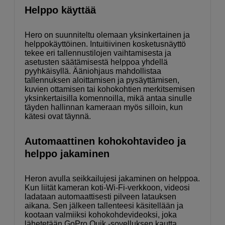
Helppo käyttää
Hero on suunniteltu olemaan yksinkertainen ja
helppokäyttöinen. Intuitiivinen kosketusnäyttö
tekee eri tallennustilojen vaihtamisesta ja
asetusten säätämisestä helppoa yhdellä
pyyhkäisyllä. Ääniohjaus mahdollistaa
tallennuksen aloittamisen ja pysäyttämisen,
kuvien ottamisen tai kohokohtien merkitsemisen
yksinkertaisilla komennoilla, mikä antaa sinulle
täyden hallinnan kameraan myös silloin, kun
kätesi ovat täynnä.
Automaattinen kohokohtavideo ja
helppo jakaminen
Heron avulla seikkailujesi jakaminen on helppoa.
Kun liität kameran koti-Wi-Fi-verkkoon, videosi
ladataan automaattisesti pilveen latauksen
aikana. Sen jälkeen tallenteesi käsitellään ja
kootaan valmiiksi kohokohdevideoksi, joka
lähetetään GoPro Quik -sovelluksen kautta