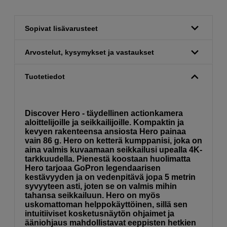
Sopivat lisävarusteet
Arvostelut, kysymykset ja vastaukset
Tuotetiedot
Discover Hero - täydellinen actionkamera
aloittelijoille ja seikkailijoille. Kompaktin ja
kevyen rakenteensa ansiosta Hero painaa
vain 86 g. Hero on ketterä kumppanisi, joka on
aina valmis kuvaamaan seikkailusi upealla 4K-
tarkkuudella. Pienestä koostaan huolimatta
Hero tarjoaa GoPron legendaarisen
kestävyyden ja on vedenpitävä jopa 5 metrin
syvyyteen asti, joten se on valmis mihin
tahansa seikkailuun. Hero on myös
uskomattoman helppokäyttöinen, sillä sen
intuitiiviset kosketusnäytön ohjaimet ja
ääniohjaus mahdollistavat eeppisten hetkien