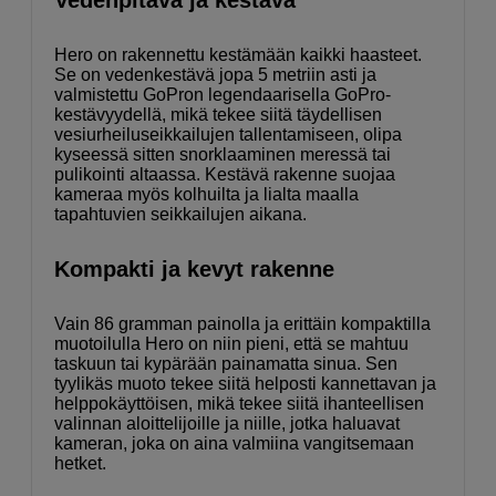
Hero on rakennettu kestämään kaikki haasteet.
Se on vedenkestävä jopa 5 metriin asti ja
valmistettu GoPron legendaarisella GoPro-
kestävyydellä, mikä tekee siitä täydellisen
vesiurheiluseikkailujen tallentamiseen, olipa
kyseessä sitten snorklaaminen meressä tai
pulikointi altaassa. Kestävä rakenne suojaa
kameraa myös kolhuilta ja lialta maalla
tapahtuvien seikkailujen aikana.
Kompakti ja kevyt rakenne
Vain 86 gramman painolla ja erittäin kompaktilla
muotoilulla Hero on niin pieni, että se mahtuu
taskuun tai kypärään painamatta sinua. Sen
tyylikäs muoto tekee siitä helposti kannettavan ja
helppokäyttöisen, mikä tekee siitä ihanteellisen
valinnan aloittelijoille ja niille, jotka haluavat
kameran, joka on aina valmiina vangitsemaan
hetket.