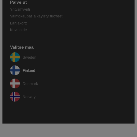
Palvelut
Yritysmyynti
Vaihtokaupat ja käytetyt tuotteet
Lahjakortti
Kuvataide
Valitse maa
Sweden
Finland
Denmark
Norway