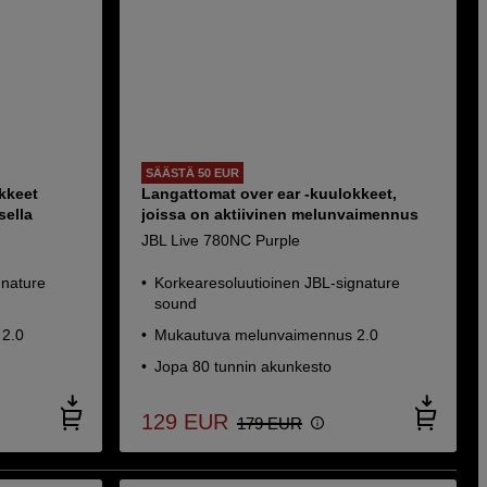
SÄÄSTÄ 50 EUR
kkeet
Langattomat over ear -kuulokkeet,
sella
joissa on aktiivinen melunvaimennus
JBL Live 780NC Purple
gnature
Korkearesoluutioinen JBL-signature
sound
2.0
Mukautuva melunvaimennus 2.0
Jopa 80 tunnin akunkesto
129
EUR
179
EUR