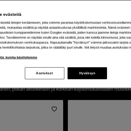
 evästeitä
steitä tietojen keräämiseen, jotta voimme parantaa käyttökokemustasi verkkosivustollamm
että, mukauttaa sisältöä ja näyttää asiaankuuluvaa yksilöllistä markkinointia. Nämä evästeet 
kopuolisten kumppaneidemme kuten Googlen evästeitä, joiden kanssa jaamme tietoja markkin
si. Tavoitteemme on näyttää sinulle aina sitä sisältöä, josta olet todella kiinnostunut, jotta s
ostokokemuksen verkkokaupassa. Napsauttamalla "Hyväksyn" voimme jatkossakin tarjota si
ja henkilökohtaisia tarjouksia, jotka on räätälöity juuri sinulle. Voit tietysti muuttaa asetuksiasi 
iitä, kuinka käsittelemme
Asetukset
Hyväksyn
en, pitkän akunkeston ja korkean käyttömukavuuden musiikkiin