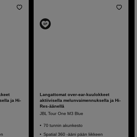
kkeet
Langattomat over-ear-kuulokkeet
ella ja Hi-
aktiivisella melunvaimennuksella ja Hi-
Res-äänellä
JBL Tour One M3 Blue
70 tunnin akunkesto
en
Spatial 360 -ääni pään liikkeen