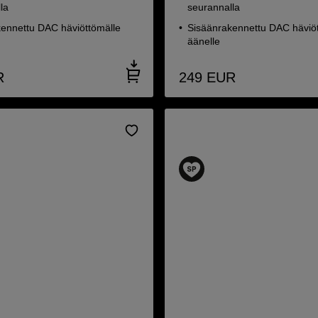
la
seurannalla
ennettu DAC häviöttömälle
Sisäänrakennettu DAC häviö
äänelle
R
249
EUR