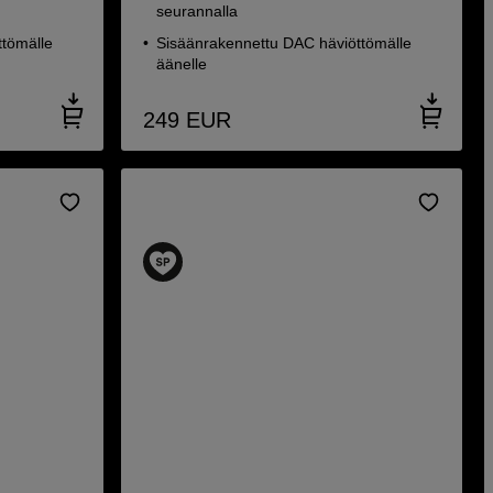
seurannalla
ttömälle
Sisäänrakennettu DAC häviöttömälle
äänelle
249
EUR