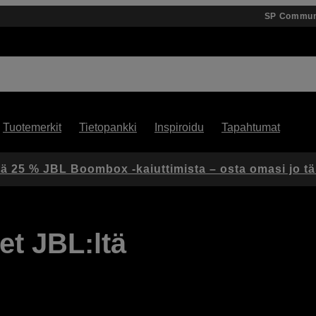
SP Commun
Tuotemerkit
Tietopankki
Inspiroidu
Tapahtumat
ä 25 % JBL Boombox -kaiuttimista – osta omasi jo t
t JBL:ltä