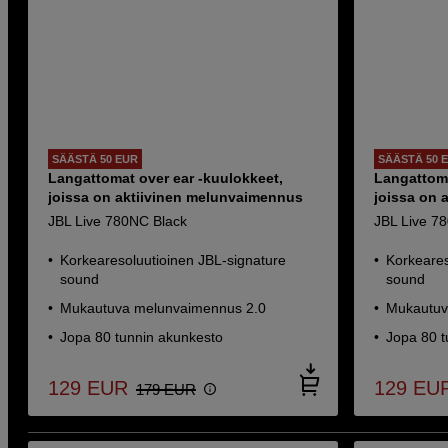
SÄÄSTÄ 50 EUR
SÄÄSTÄ 50 
Langattomat over ear -kuulokkeet,
Langattoma
joissa on aktiivinen melunvaimennus
joissa on 
JBL Live 780NC Black
JBL Live 7
Korkearesoluutioinen JBL-signature
Korkeares
sound
sound
Mukautuva melunvaimennus 2.0
Mukautuv
Jopa 80 tunnin akunkesto
Jopa 80 t
129
EUR
129
EU
179
EUR