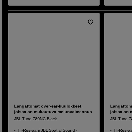
Langattomat over-ear-kuulokkeet,
Langattoma
joissa on mukautuva melunvaimennus
joissa on
JBL Tune 780NC Black
JBL Tune 7
Hi-Res-ääni JBL Spatial Sound -
Hi-Res-ää