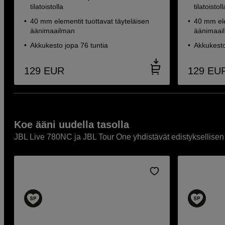
tilatoistolla
tilatoistoll
40 mm elementit tuottavat täyteläisen
40 mm ele
äänimaailman
äänimaai
Akkukesto jopa 76 tuntia
Akkukesto
129
EUR
129
EU
Koe ääni uudella tasolla
JBL Live 780NC ja JBL Tour One yhdistävät edistyksellis