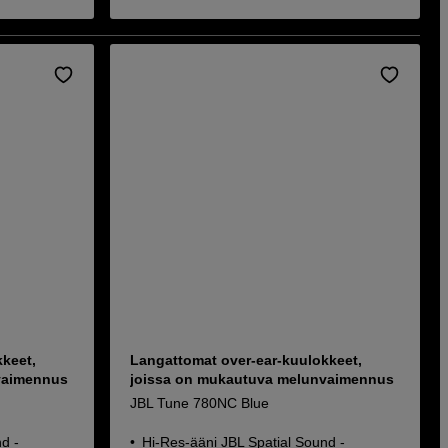
keet,
Langattomat over-ear-kuulokkeet,
vaimennus
joissa on mukautuva melunvaimennus
JBL Tune 780NC Blue
d -
Hi-Res-ääni JBL Spatial Sound -