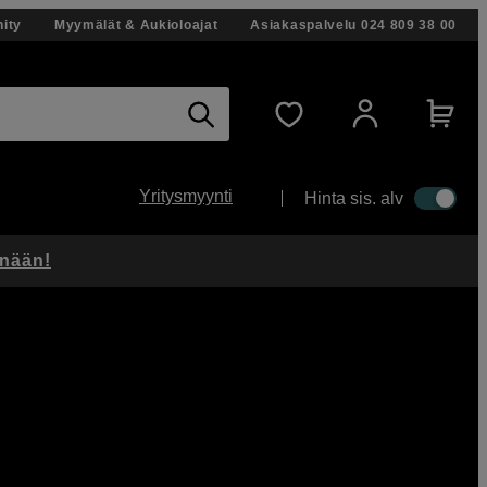
ity
Myymälät & Aukioloajat
Asiakaspalvelu
024 809 38 00
Yritysmyynti
Hinta sis. alv
änään!