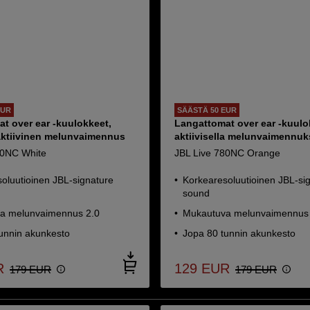
EUR
SÄÄSTÄ 50 EUR
t over ear -kuulokkeet,
Langattomat over ear -kuulo
aktiivinen melunvaimennus
aktiivisella melunvaimennuk
80NC White
JBL Live 780NC Orange
oluutioinen JBL-signature
Korkearesoluutioinen JBL-si
sound
a melunvaimennus 2.0
Mukautuva melunvaimennus 
unnin akunkesto
Jopa 80 tunnin akunkesto
R
129
EUR
179
EUR
179
EUR