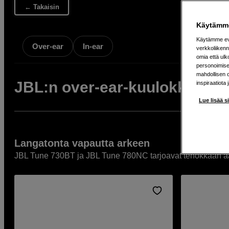
← Takaisin
Käytämme
Käytämme evä
Over-ear
In-ear
verkkoliikenn
omia että ul
personoimisek
mahdollisen 
JBL:n over-ear-kuulokkeet
inspiraatiota 
Lue lisää s
Langatonta vapautta arkeen
JBL Tune 730BT ja JBL Tune 780NC tarjoavat tehokkaan ään