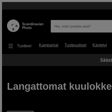
Hei, mitä tuotetta etsit?
Kampanjat
Tuoteuutiset
Käytetyt
Tuotteet
Sääst
Langattomat kuulokkee