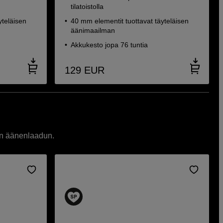
tilatoistolla
yteläisen
40 mm elementit tuottavat täyteläisen
äänimaailman
Akkukesto jopa 76 tuntia
129
EUR
an äänenlaadun.