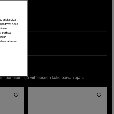
e, analysoida
sisältävät sekä
oinnin
aat parhaan
nulle
milloin tahansa.
, puheluihin ja viihteeseen koko päivän ajan.