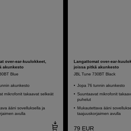
t over-ear-kuulokkeet,
Langattomat over-ear-kuulok
kä akunkesto
joissa pitkä akunkesto
30BT Blue
JBL Tune 730BT Black
unnin akunkesto
Jopa 76 tunnin akunkesto
t mikrofonit takaavat selkeät
Suuntaavat mikrofonit takaav
puhelut
ava ääni sovelluksella ja
Mukautettava ääni sovellukse
rjaimen avulla
taajuuskorjaimen avulla
79
EUR