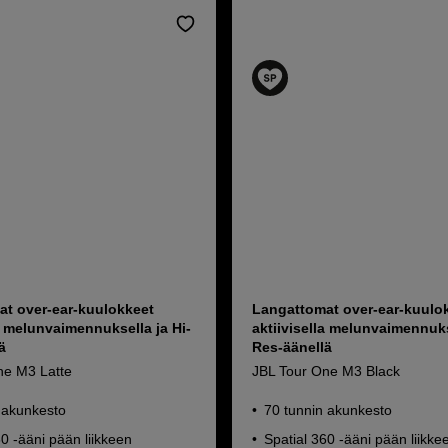
t over-ear-kuulokkeet
Langattomat over-ear-kuulo
la melunvaimennuksella ja Hi-
aktiivisella melunvaimennuks
ä
Res-äänellä
ne M3 Latte
JBL Tour One M3 Black
 akunkesto
70 tunnin akunkesto
60 -ääni pään liikkeen
Spatial 360 -ääni pään liikke