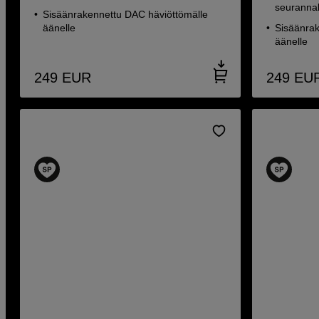
seurannal
Sisäänrakennettu DAC häviöttömälle
äänelle
Sisäänrak
äänelle
249
EUR
249
EU