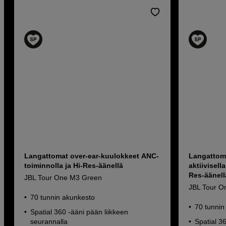
Langattomat over-ear-kuulokkeet ANC-
Langattoma
toiminnolla ja Hi-Res-äänellä
aktiivisel
Res-äänell
JBL Tour One M3 Green
JBL Tour O
70 tunnin akunkesto
70 tunnin
Spatial 360 -ääni pään liikkeen
seurannalla
Spatial 3