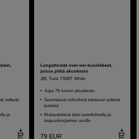
keet,
Langattomat over-ear-kuulokkeet,
joissa pitkä akunkesto
JBL Tune 730BT White
Jopa 76 tunnin akunkesto
at selkeät
Suuntaavat mikrofonit takaavat selkeät
puhelut
lla ja
Mukautettava ääni sovelluksella ja
taajuuskorjaimen avulla
79
EUR