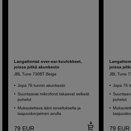
Langattomat over-ear-kuulokkeet,
Langattoma
joissa pitkä akunkesto
joissa pit
JBL Tune 730BT Beige
JBL Tune 7
Jopa 76 tunnin akunkesto
Jopa 76 t
Suuntaavat mikrofonit takaavat selkeät
Suuntaava
puhelut
puhelut
Mukautettava ääni sovelluksella ja
Mukautett
taajuuskorjaimen avulla
taajuusko
79
EUR
79
EUR