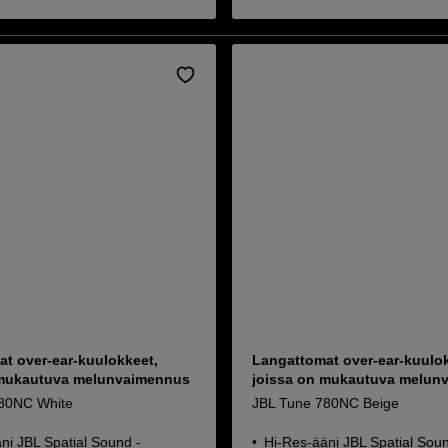
t over-ear-kuulokkeet,
Langattomat over-ear-kuulok
 mukautuva melunvaimennus
joissa on mukautuva melun
80NC White
JBL Tune 780NC Beige
ni JBL Spatial Sound -
Hi-Res-ääni JBL Spatial Soun