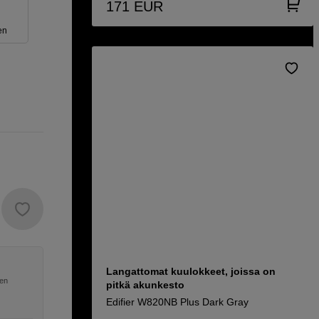
171
EUR
en
Langattomat kuulokkeet, joissa on
nen
pitkä akunkesto
Edifier W820NB Plus Dark Gray