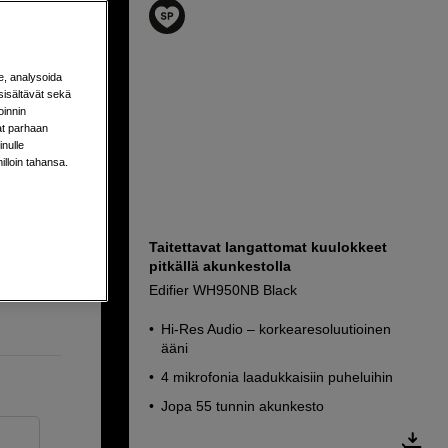
e, analysoida
sisältävät sekä
oinnin
aat parhaan
nulle
milloin tahansa.
ät
Taitettavat langattomat kuulokkeet
pitkällä akunkestolla
Edifier WH950NB Black
Hi-Res Audio – korkearesoluutioinen
ääni
4 mikrofonia laadukkaisiin puheluihin
Jopa 55 tunnin akunkesto