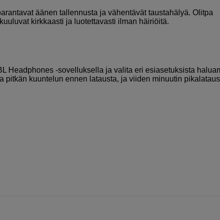
arantavat äänen tallennusta ja vähentävät taustahälyä. Olitpa
kuuluvat kirkkaasti ja luotettavasti ilman häiriöitä.
BL Headphones -sovelluksella ja valita eri esiasetuksista halu
a pitkän kuuntelun ennen latausta, ja viiden minuutin pikalataus