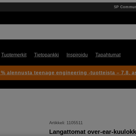
SP Commun
Tuotemerkit
Tietopankki
Inspiroidu
Tapahtumat
 % alennusta teenage engineering -tuotteista – 7.8. as
Artikkeli: 1105511
Langattomat over-ear-kuulokk