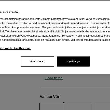
joissa pitkä akunkesto
JBL
Tune 730BT Beige
 evästeitä
steitä tietojen keräämiseen, jotta voimme parantaa käyttökokemustasi verkkosivustollamm
että, mukauttaa sisältöä ja näyttää asiaankuuluvaa yksilöllistä markkinointia. Nämä evästeet 
Verkkokauppa
:
Varastossa
kopuolisten kumppaneidemme kuten Googlen evästeitä, joiden kanssa jaamme tietoja markkin
si. Tavoitteemme on näyttää sinulle aina sitä sisältöä, josta olet todella kiinnostunut, jotta s
Helsingin myymälä
:
Varastotilanne
ostokokemuksen verkkokaupassa. Napsauttamalla "Hyväksyn" voimme jatkossakin tarjota si
ja henkilökohtaisia tarjouksia, jotka on räätälöity juuri sinulle. Voit tietysti muuttaa asetuksiasi 
Jopa 76 tunnin akunkesto
iitä, kuinka käsittelemme
Suuntaavat mikrofonit takaavat selke
puhelut
Asetukset
Hyväksyn
Mukautettava ääni sovelluksella ja
taajuuskorjaimen avulla
Lisää tietoa
Valitse Väri