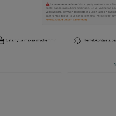
Lainaaminen maksaa!
Jos et pysty maksamaan velkaa
saatat saada maksuhäiriömerkinnän. Se voi vaikeuttaa a
vuokraamista, liittymien tekemistä ja uusien lainojen saami
saat kuntasi talous- ja velkaneuvonnasta. Yhteystiedot löyd
kkv.fi (avautuu uuteen välilehteen)
Osta nyt ja maksa myöhemmin
Henkilökohtaista pa
N