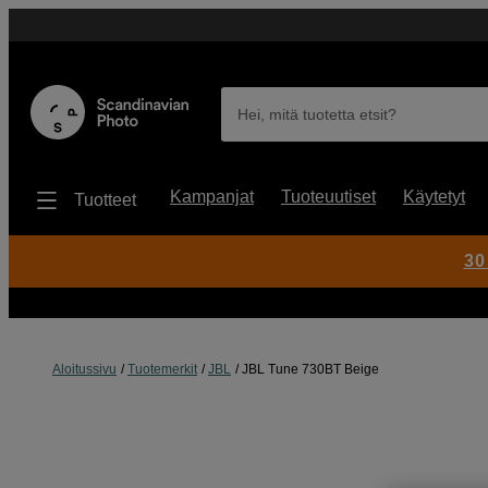
Hei, mitä tuotetta etsit?
Kampanjat
Tuoteuutiset
Käytetyt
Tuotteet
30
Aloitussivu
Tuotemerkit
JBL
JBL Tune 730BT Beige