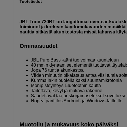
Tuotetiedot
JBL Tune 730BT on langattomat over-ear-kuulokkee
toiminnot ja korkean käyttömukavuuden musiikkiin,
nauttia pitkästä akunkestosta missä tahansa käytä
Ominaisuudet
JBL Pure Bass -ääni tuo voimaa kuunteluun
40 mm:n dynaamiset elementit tuottavat täytelä
Jopa 76 tuntia akunkestoa
Viiden minuutin pikalataus antaa viisi tuntia soi
Kummallakin puolella kaksi suuntamikrofonia
Monipisteyhteys Bluetoothin kautta
Taitettava, kevyt ja mukava rakenne
Säädettävät taajuuskorjainasetukset sovellukse
Nopea pariliitos Android- ja Windows-laitteille
Muotoilu ja mukavuus koko päiväksi