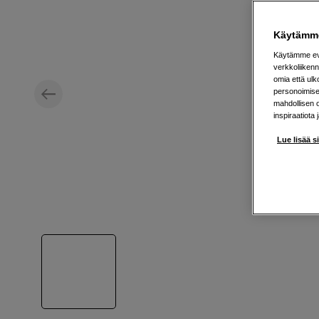
Käytämme
Käytämme evä
verkkoliikenn
omia että ul
personoimisek
mahdollisen 
inspiraatiota 
Lue lisää s