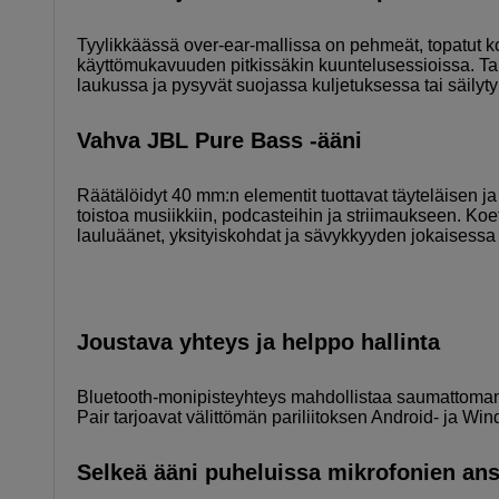
Tyylikkäässä over-ear-mallissa on pehmeät, topatut ko
käyttömukavuuden pitkissäkin kuuntelusessioissa. Ta
laukussa ja pysyvät suojassa kuljetuksessa tai säilyt
Vahva JBL Pure Bass -ääni
Räätälöidyt 40 mm:n elementit tuottavat täyteläisen 
toistoa musiikkiin, podcasteihin ja striimaukseen. Ko
lauluäänet, yksityiskohdat ja sävykkyyden jokaisess
Joustava yhteys ja helppo hallinta
Bluetooth-monipisteyhteys mahdollistaa saumattoman va
Pair tarjoavat välittömän pariliitoksen Android- ja Wind
Selkeä ääni puheluissa mikrofonien ans