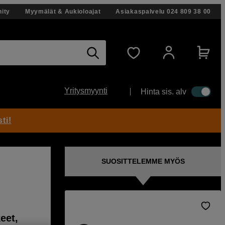
ity
Myymälät & Aukioloajat
Asiakaspalvelu
024 809 38 00
Yritysmyynti
Hinta sis. alv
ti!
SUOSITTELEMME MYÖS
eet,