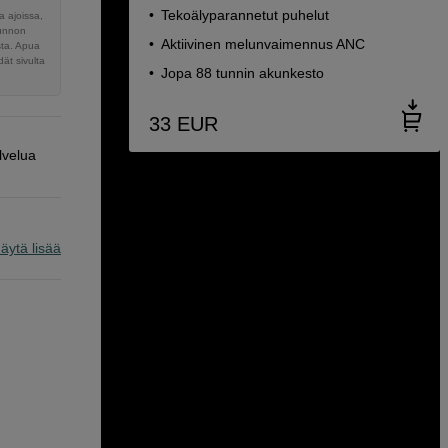
Tekoälyparannetut puhelut
 ajoissa,
sunnon
Aktiivinen melunvaimennus ANC
sta. Apua
ät sivulta
Jopa 88 tunnin akunkesto
33
EUR
lvelua
äytä lisää