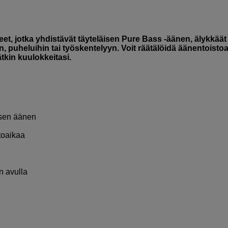
t, jotka yhdistävät täyteläisen Pure Bass -äänen, älykkäät
 puheluihin tai työskentelyyn. Voit räätälöidä äänentoistoa
tkin kuulokkeitasi.
isen äänen
ttoaikaa
n avulla