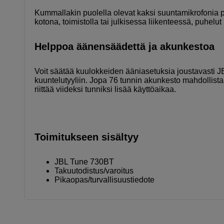
Kummallakin puolella olevat kaksi suuntamikrofonia p
kotona, toimistolla tai julkisessa liikenteessä, puhelut 
Helppoa äänensäädettä ja akunkestoa
Voit säätää kuulokkeiden ääniasetuksia joustavasti J
kuuntelutyyliin. Jopa 76 tunnin akunkesto mahdollista
riittää viideksi tunniksi lisää käyttöaikaa.
Toimitukseen sisältyy
JBL Tune 730BT
Takuutodistus/varoitus
Pikaopas/turvallisuustiedote