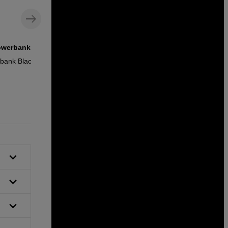
owerbank
Seinälaturi, jossa USB-A- ja USB-C-
liitännät
bank Black
Vention USB 30W GaN 2-port Charger
Blue
19
EUR