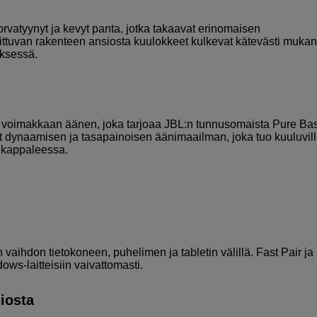
rvatyynyt ja kevyt panta, jotka takaavat erinomaisen
ittuvan rakenteen ansiosta kuulokkeet kulkevat kätevästi muka
yksessä.
ja voimakkaan äänen, joka tarjoaa JBL:n tunnusomaista Pure Bas
et dynaamisen ja tasapainoisen äänimaailman, joka tuo kuuluvil
a kappaleessa.
ihdon tietokoneen, puhelimen ja tabletin välillä. Fast Pair ja 
ows-laitteisiin vaivattomasti.
iosta