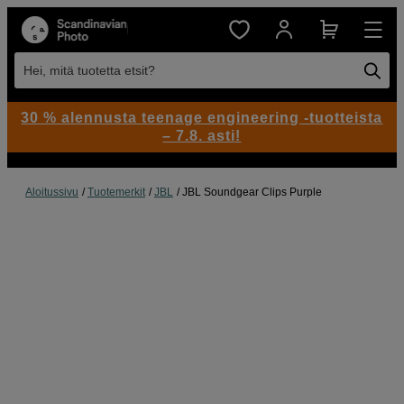
Hei, mitä tuotetta etsit?
30 % alennusta teenage engineering -tuotteista
– 7.8. asti!
Aloitussivu
Tuotemerkit
JBL
JBL Soundgear Clips Purple