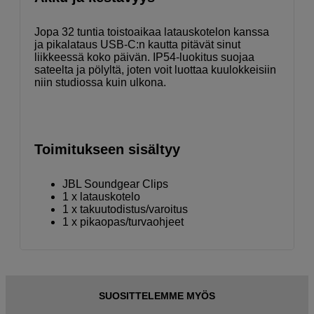
Jopa 32 tuntia toistoaikaa latauskotelon kanssa
ja pikalataus USB-C:n kautta pitävät sinut
liikkeessä koko päivän. IP54-luokitus suojaa
sateelta ja pölyltä, joten voit luottaa kuulokkeisiin
niin studiossa kuin ulkona.
Toimitukseen sisältyy
JBL Soundgear Clips
1 x latauskotelo
1 x takuutodistus/varoitus
1 x pikaopas/turvaohjeet
SUOSITTELEMME MYÖS