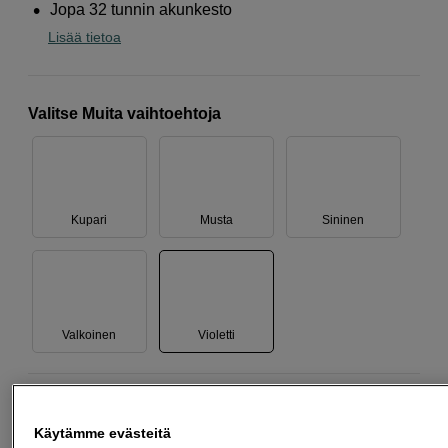
Jopa 32 tunnin akunkesto
Lisää tietoa
Valitse Muita vaihtoehtoja
Kupari
Musta
Sininen
Valkoinen
Violetti
129
EUR
Käytämme evästeitä