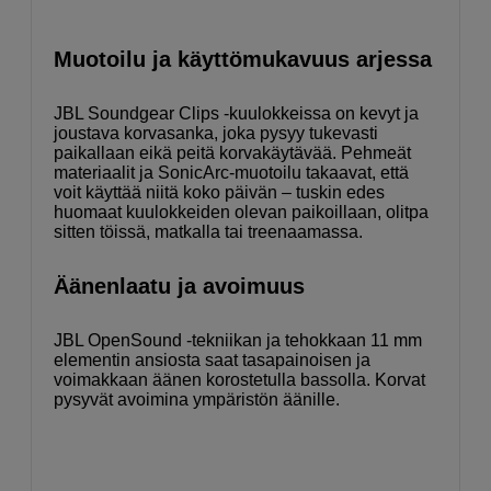
Muotoilu ja käyttömukavuus arjessa
JBL Soundgear Clips -kuulokkeissa on kevyt ja
joustava korvasanka, joka pysyy tukevasti
paikallaan eikä peitä korvakäytävää. Pehmeät
materiaalit ja SonicArc-muotoilu takaavat, että
voit käyttää niitä koko päivän – tuskin edes
huomaat kuulokkeiden olevan paikoillaan, olitpa
sitten töissä, matkalla tai treenaamassa.
Äänenlaatu ja avoimuus
JBL OpenSound -tekniikan ja tehokkaan 11 mm
elementin ansiosta saat tasapainoisen ja
voimakkaan äänen korostetulla bassolla. Korvat
pysyvät avoimina ympäristön äänille.