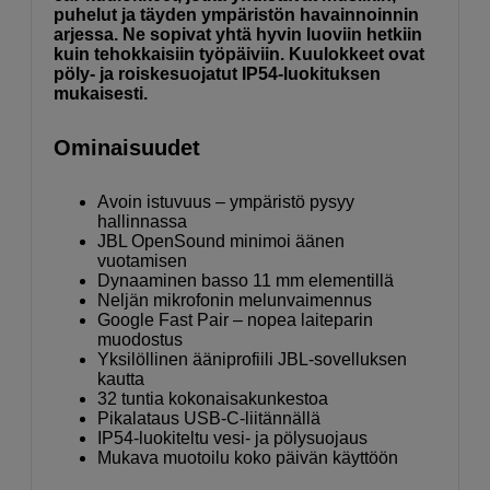
puhelut ja täyden ympäristön havainnoinnin
arjessa. Ne sopivat yhtä hyvin luoviin hetkiin
kuin tehokkaisiin työpäiviin. Kuulokkeet ovat
pöly- ja roiskesuojatut IP54-luokituksen
mukaisesti.
Ominaisuudet
Avoin istuvuus – ympäristö pysyy
hallinnassa
JBL OpenSound minimoi äänen
vuotamisen
Dynaaminen basso 11 mm elementillä
Neljän mikrofonin melunvaimennus
Google Fast Pair – nopea laiteparin
muodostus
Yksilöllinen ääniprofiili JBL-sovelluksen
kautta
32 tuntia kokonaisakunkestoa
Pikalataus USB-C-liitännällä
IP54-luokiteltu vesi- ja pölysuojaus
Mukava muotoilu koko päivän käyttöön