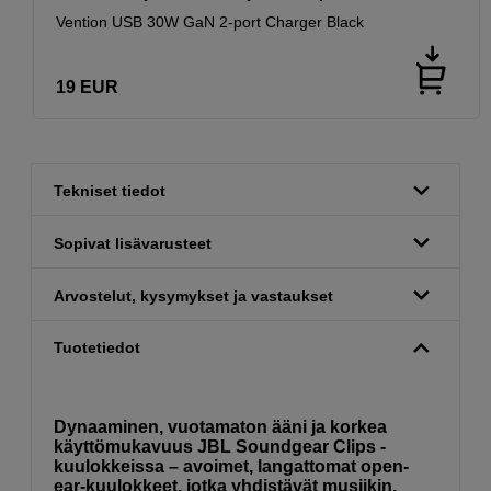
Vention USB 30W GaN 2-port Charger Black
19
EUR
Tekniset tiedot
Sopivat lisävarusteet
Arvostelut, kysymykset ja vastaukset
Tuotetiedot
Dynaaminen, vuotamaton ääni ja korkea
käyttömukavuus JBL Soundgear Clips -
kuulokkeissa – avoimet, langattomat open-
ear-kuulokkeet, jotka yhdistävät musiikin,