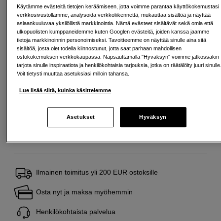
Määrä
Lisää ostoskoriin
Käytämme evästeitä tietojen keräämiseen, jotta voimme parantaa käyttökokemustasi
verkkosivustollamme, analysoida verkkoliikennettä, mukauttaa sisältöä ja näyttää
asiaankuuluvaa yksilöllistä markkinointia. Nämä evästeet sisältävät sekä omia että
ulkopuolisten kumppaneidemme kuten Googlen evästeitä, joiden kanssa jaamme
tietoja markkinoinnin personoimiseksi. Tavoitteemme on näyttää sinulle aina sitä
Maksa Svea-erämaksulla
sisältöä, josta olet todella kiinnostunut, jotta saat parhaan mahdollisen
ostokokemuksen verkkokaupassa. Napsauttamalla "Hyväksyn" voimme jatkossakin
Esimerkki: 36 kk, 5 EUR/kk, yhteensä 185 EUR, todellinen vuosikorko
tarjota sinulle inspiraatiota ja henkilökohtaisia tarjouksia, jotka on räätälöity juuri sinulle
19,07 %
Voit tietysti muuttaa asetuksiasi milloin tahansa.
Avausmaksu 5 EUR, laskutusmaksu 0 EUR/kk lisäksi
Lue lisää siitä, kuinka käsittelemme
Lainaaminen maksaa!
Jos et pysty maksamaan velkaa ajoissa, saatat
saada maksuhäiriömerkinnän. Se voi vaikeuttaa asunnon vuokraamista,
liittymien tekemistä ja uusien lainojen saamista. Apua saat kuntasi talous- ja
velkaneuvonnasta. Yhteystiedot löydät sivulta
kkv.fi (avautuu uuteen
Asetukset
Hyväksyn
välilehteen)
Ilmainen toimitus yli 200 EUR ostoksille
Osta nyt ja maksa myöhemmin
Henkilökohtaista palvelua