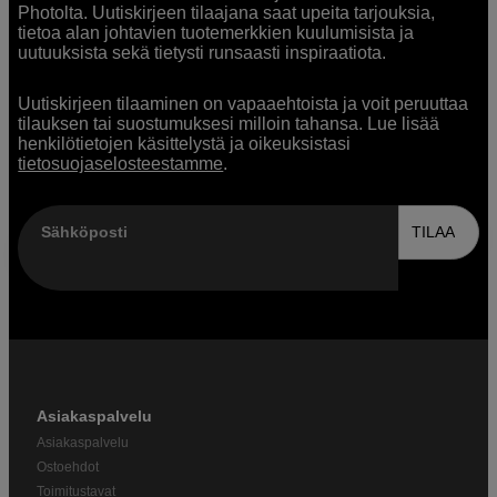
Photolta. Uutiskirjeen tilaajana saat upeita tarjouksia,
tietoa alan johtavien tuotemerkkien kuulumisista ja
uutuuksista sekä tietysti runsaasti inspiraatiota.
Uutiskirjeen tilaaminen on vapaaehtoista ja voit peruuttaa
tilauksen tai suostumuksesi milloin tahansa. Lue lisää
henkilötietojen käsittelystä ja oikeuksistasi
tietosuojaselosteestamme
.
Sähköposti
TILAA
Asiakaspalvelu
Asiakaspalvelu
Ostoehdot
Toimitustavat