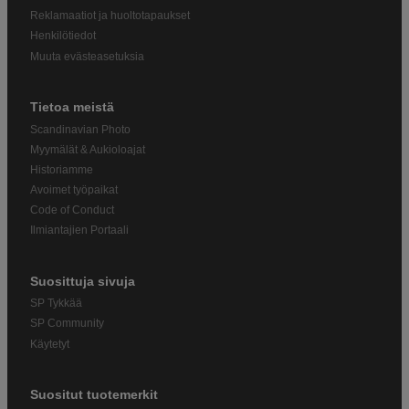
Reklamaatiot ja huoltotapaukset
Henkilötiedot
Muuta evästeasetuksia
Tietoa meistä
Scandinavian Photo
Myymälät & Aukioloajat
Historiamme
Avoimet työpaikat
Code of Conduct
Ilmiantajien Portaali
Suosittuja sivuja
SP Tykkää
SP Community
Käytetyt
Suositut tuotemerkit