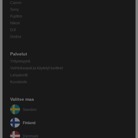
Canon
Sony
Fujifilm
Nikon
DJI
Godox
Palvelut
Yritysmyynti
Vaihtokaupat ja käytetyt tuotteet
Lahjakortti
Kuvataide
Valitse maa
Sweden
Finland
Denmark