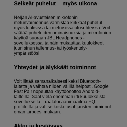
Selkeät puhelut – myös ulkona
Neljän AI-avusteisen mikrofonin
melunvaimennus varmistaa kirkkaat puhelut
myös tuulisissa tai meluisissa olosuhteissa. Voit
säätää puheluiden ominaisuuksia ja mikrofonien
käyttöä suoraan JBL Headphones -
sovelluksessa, ja näin mukauttaa kuulokkeet
juuri sinun tallennus- tai työskentely-
ympäristöösi.
Yhteydet ja älykkäät toiminnot
Voit liittää samanaikaisesti kaksi Bluetooth-
laitetta ja vaihtaa niiden välillä helposti. Google
Fast Pair nopeuttaa käyttöönottoa Android-
laitteilla. Saat vielä enemmän irti kuulokkeista
sovelluksella – räätälöi äänimaailma EQ-
profiileilla ja valitse kosketusohjausten toiminnot
oman tarpeesi mukaan.
Akku ja kestävyys