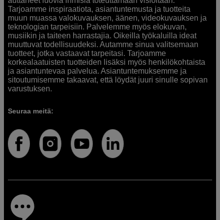
auttaneet luovia ihmisiä toteuttamaan visioitaan.
Tarjoamme inspiraatiota, asiantuntemusta ja tuotteita
muun muassa valokuvauksen, äänen, videokuvauksen ja
teknologian tarpeisiin. Palvelemme myös elokuvan,
musiikin ja taiteen harrastajia. Oikeilla työkaluilla ideat
muuttuvat todellisuudeksi. Autamme sinua valitsemaan
tuotteet, jotka vastaavat tarpeitasi. Tarjoamme
korkealaatuisten tuotteiden lisäksi myös henkilökohtaista
ja asiantuntevaa palvelua. Asiantuntemuksemme ja
sitoutumisemme takaavat, että löydät juuri sinulle sopivan
varustuksen.
Seuraa meitä: