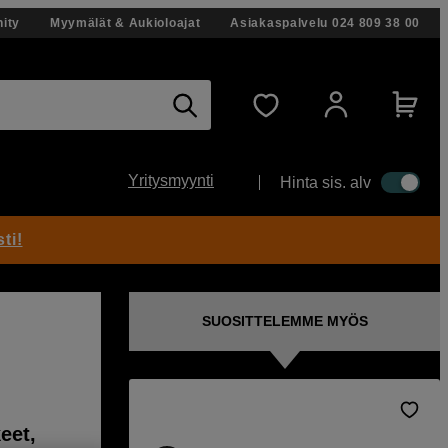
ity
Myymälät & Aukioloajat
Asiakaspalvelu
024 809 38 00
Yritysmyynti
Hinta sis. alv
ti!
SUOSITTELEMME MYÖS
eet,