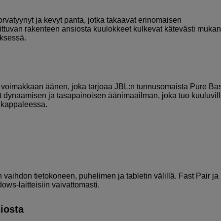
rvatyynyt ja kevyt panta, jotka takaavat erinomaisen
ittuvan rakenteen ansiosta kuulokkeet kulkevat kätevästi muka
yksessä.
ja voimakkaan äänen, joka tarjoaa JBL:n tunnusomaista Pure Bas
et dynaamisen ja tasapainoisen äänimaailman, joka tuo kuuluvil
a kappaleessa.
ihdon tietokoneen, puhelimen ja tabletin välillä. Fast Pair ja 
ows-laitteisiin vaivattomasti.
iosta