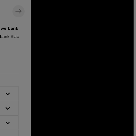
owerbank
Seinälaturi, jossa USB-A- ja USB-C-
liitännät
bank Black
Vention USB 30W GaN 2-port Charger
Blue
19
EUR