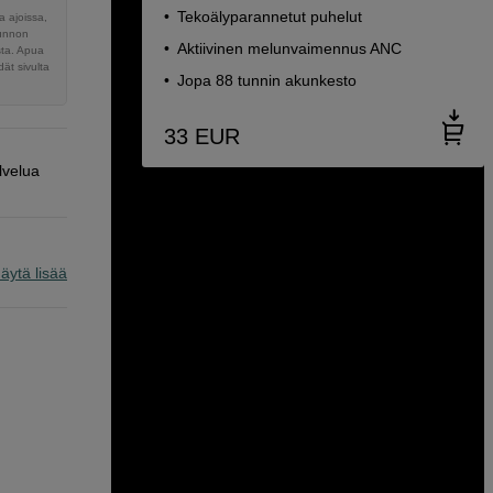
Tekoälyparannetut puhelut
 ajoissa,
sunnon
Aktiivinen melunvaimennus ANC
sta. Apua
ät sivulta
Jopa 88 tunnin akunkesto
33
EUR
lvelua
äytä lisää