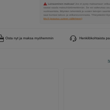
Lainaaminen maksaa!
Jos et pysty maksamaan velkaa
saatat saada maksuhäiriömerkinnän. Se voi vaikeuttaa a
vuokraamista, liittymien tekemistä ja uusien lainojen saami
saat kuntasi talous- ja velkaneuvonnasta. Yhteystiedot löyd
kkv.fi (avautuu uuteen välilehteen)
Osta nyt ja maksa myöhemmin
Henkilökohtaista pa
N