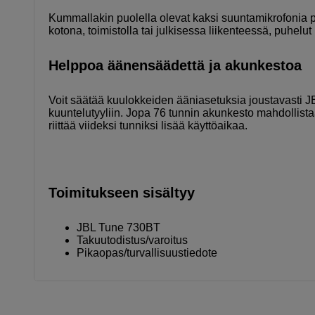
Kummallakin puolella olevat kaksi suuntamikrofonia p
kotona, toimistolla tai julkisessa liikenteessä, puhelut 
Helppoa äänensäädettä ja akunkestoa
Voit säätää kuulokkeiden ääniasetuksia joustavasti J
kuuntelutyyliin. Jopa 76 tunnin akunkesto mahdollista
riittää viideksi tunniksi lisää käyttöaikaa.
Toimitukseen sisältyy
JBL Tune 730BT
Takuutodistus/varoitus
Pikaopas/turvallisuustiedote