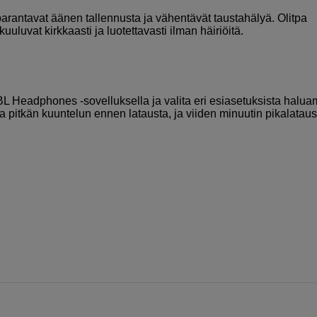
arantavat äänen tallennusta ja vähentävät taustahälyä. Olitpa
kuuluvat kirkkaasti ja luotettavasti ilman häiriöitä.
BL Headphones -sovelluksella ja valita eri esiasetuksista halu
a pitkän kuuntelun ennen latausta, ja viiden minuutin pikalataus