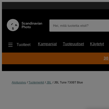
Hei, mitä tuotetta etsit?
Kampanjat
Tuoteuutiset
Käytetyt
Tuotteet
30
Aloitussivu
Tuotemerkit
JBL
JBL Tune 730BT Blue