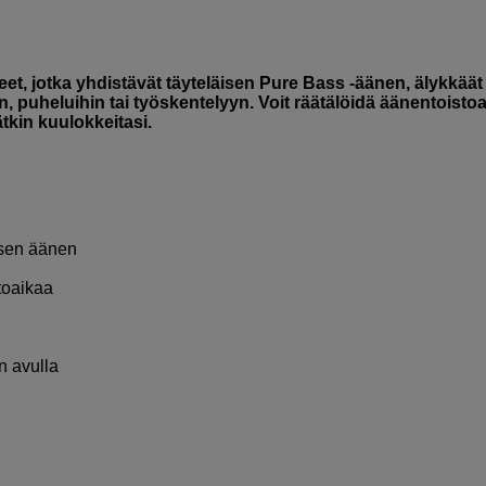
t, jotka yhdistävät täyteläisen Pure Bass -äänen, älykkäät
 puheluihin tai työskentelyyn. Voit räätälöidä äänentoistoa
tkin kuulokkeitasi.
isen äänen
ttoaikaa
n avulla