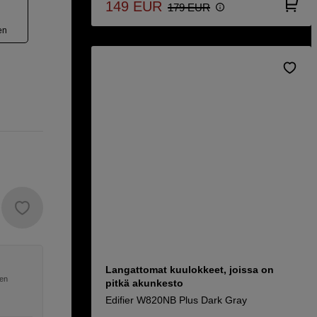
149
EUR
179
EUR
en
Langattomat kuulokkeet, joissa on
nen
pitkä akunkesto
Edifier W820NB Plus Dark Gray