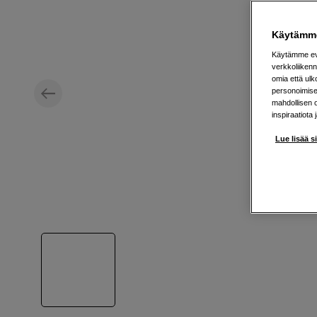
Käytämme
Käytämme evä
verkkoliikenn
omia että ul
personoimisek
mahdollisen 
inspiraatiota 
Lue lisää s