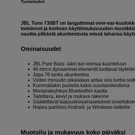
Tuotetiedot
JBL Tune 730BT on langattomat over-ear-kuulokkee
toiminnot ja korkean käyttömukavuuden musiikkiin,
nauttia pitkästä akunkestosta missä tahansa käytä
Ominaisuudet
JBL Pure Bass -ääni tuo voimaa kuunteluun
40 mm:n dynaamiset elementit tuottavat täytelä
Jopa 76 tuntia akunkestoa
Viiden minuutin pikalataus antaa viisi tuntia soi
Kummallakin puolella kaksi suuntamikrofonia
Monipisteyhteys Bluetoothin kautta
Taitettava, kevyt ja mukava rakenne
Säädettävät taajuuskorjainasetukset sovellukse
Nopea pariliitos Android- ja Windows-laitteille
Muotoilu ja mukavuus koko päiväksi