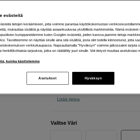
joissa pitkä akunkesto
JBL
Tune 730BT Blue
 evästeitä
steitä tietojen keräämiseen, jotta voimme parantaa käyttökokemustasi verkkosivustollamm
että, mukauttaa sisältöä ja näyttää asiaankuuluvaa yksilöllistä markkinointia. Nämä evästeet 
Verkkokauppa
:
Varastossa
kopuolisten kumppaneidemme kuten Googlen evästeitä, joiden kanssa jaamme tietoja markkin
si. Tavoitteemme on näyttää sinulle aina sitä sisältöä, josta olet todella kiinnostunut, jotta s
Helsingin myymälä
:
Varastotilanne
ostokokemuksen verkkokaupassa. Napsauttamalla "Hyväksyn" voimme jatkossakin tarjota si
ja henkilökohtaisia tarjouksia, jotka on räätälöity juuri sinulle. Voit tietysti muuttaa asetuksiasi 
Jopa 76 tunnin akunkesto
iitä, kuinka käsittelemme
Suuntaavat mikrofonit takaavat selke
puhelut
Asetukset
Hyväksyn
Mukautettava ääni sovelluksella ja
taajuuskorjaimen avulla
Lisää tietoa
Valitse Väri