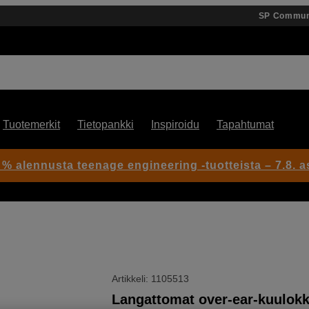
SP Commun
Tuotemerkit
Tietopankki
Inspiroidu
Tapahtumat
 % alennusta teenage engineering -tuotteista – 7.8. as
Artikkeli: 1105513
Langattomat over-ear-kuulokk