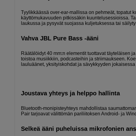
Tyylikkäässä over-ear-mallissa on pehmeät, topatut ko
käyttömukavuuden pitkissäkin kuuntelusessioissa. Ta
laukussa ja pysyvät suojassa kuljetuksessa tai säilyt
Vahva JBL Pure Bass -ääni
Räätälöidyt 40 mm:n elementit tuottavat täyteläisen 
toistoa musiikkiin, podcasteihin ja striimaukseen. Ko
lauluäänet, yksityiskohdat ja sävykkyyden jokaisess
Joustava yhteys ja helppo hallinta
Bluetooth-monipisteyhteys mahdollistaa saumattoman va
Pair tarjoavat välittömän pariliitoksen Android- ja Wind
Selkeä ääni puheluissa mikrofonien ans