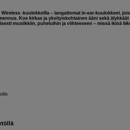
 Wireless -kuulokkeilla – langattomat in-ear-kuulokkeet, joi
ennus. Koe kirkas ja yksityiskohtainen ääni sekä älykkäät 
isesti musiikkiin, puheluihin ja viihteeseen – missä ikinä liik
utta
töllä