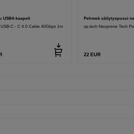
u USB4-kaapeli
Pehmeä säilytyspussi n
 USB-C - C 4.0 Cable 40Gbps 1m
sp.tech Neoprene Tech P
R
22
EUR