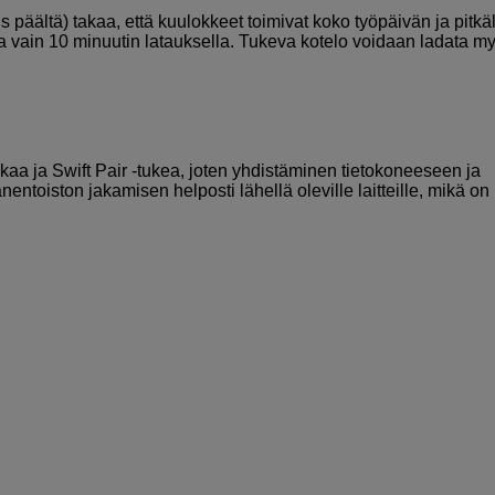
äältä) takaa, että kuulokkeet toimivat koko työpäivän ja pitkäl
ua vain 10 minuutin latauksella. Tukeva kotelo voidaan ladata m
kaa ja Swift Pair -tukea, joten yhdistäminen tietokoneeseen ja
toiston jakamisen helposti lähellä oleville laitteille, mikä on