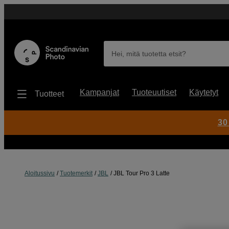
Hei, mitä tuotetta etsit?
Kampanjat
Tuoteuutiset
Käytetyt
Tuotteet
30
Aloitussivu
Tuotemerkit
JBL
JBL Tour Pro 3 Latte