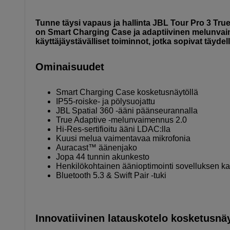
Tunne täysi vapaus ja hallinta JBL Tour Pro 3 True
on Smart Charging Case ja adaptiivinen melunvaim
käyttäjäystävälliset toiminnot, jotka sopivat täydell
Ominaisuudet
Smart Charging Case kosketusnäytöllä
IP55-roiske- ja pölysuojattu
JBL Spatial 360 -ääni päänseurannalla
True Adaptive -melunvaimennus 2.0
Hi-Res-sertifioitu ääni LDAC:lla
Kuusi melua vaimentavaa mikrofonia
Auracast™ äänenjako
Jopa 44 tunnin akunkesto
Henkilökohtainen äänioptimointi sovelluksen ka
Bluetooth 5.3 & Swift Pair -tuki
Innovatiivinen latauskotelo kosketusnäy