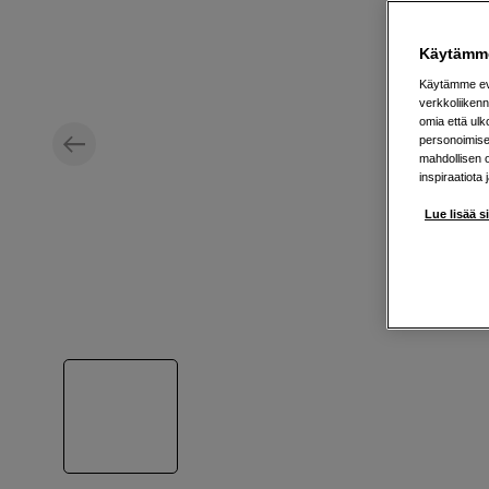
Käytämme
Käytämme evä
verkkoliikenn
omia että ul
personoimisek
mahdollisen 
inspiraatiota 
Lue lisää s