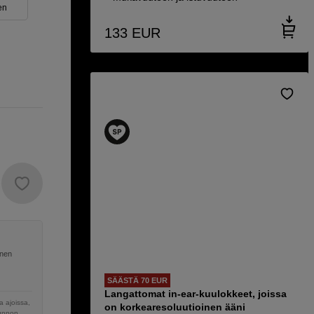
en
133
EUR
inen
SÄÄSTÄ 70 EUR
Langattomat in-ear-kuulokkeet, joissa
 ajoissa,
on korkearesoluutioinen ääni
sunnon