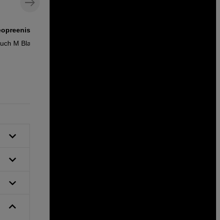
eopreenistä
Kompakti 20 000 mAh powerbank
ouch M Black
Vention 20 000mAh Powerbank Black
39
EUR