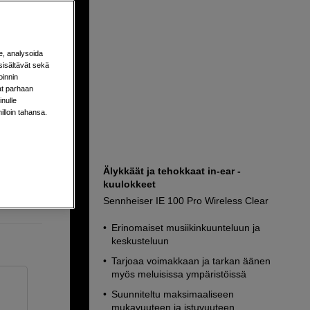
e, analysoida
sisältävät sekä
oinnin
aat parhaan
nulle
milloin tahansa.
annalla
Älykkäät ja tehokkaat in-ear -
kuulokkeet
Sennheiser IE 100 Pro Wireless Clear
Erinomaiset musiikinkuunteluun ja
keskusteluun
Tarjoaa voimakkaan ja tarkan äänen
myös meluisissa ympäristöissä
Suunniteltu maksimaaliseen
mukavuuteen ja istuvuuteen