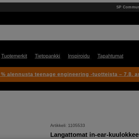
SP Commun
Tuotemerkit
Tietopankki
Inspiroidu
Tapahtumat
 % alennusta teenage engineering -tuotteista – 7.8. as
Artikkeli: 1105533
Langattomat in-ear-kuulokkee