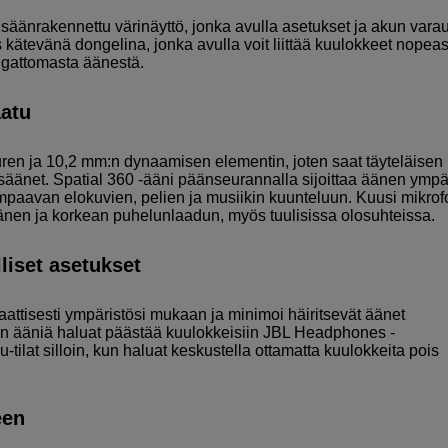
äänrakennettu värinäyttö, jonka avulla asetukset ja akun vara
 kätevänä dongelina, jonka avulla voit liittää kuulokkeet nopeas
ngattomasta äänestä.
aatu
en ja 10,2 mm:n dynaamisen elementin, joten saat täyteläisen
misäänet. Spatial 360 -ääni päänseurannalla sijoittaa äänen ympär
paavan elokuvien, pelien ja musiikin kuunteluun. Kuusi mikrof
äänen ja korkean puhelunlaadun, myös tuulisissa olosuhteissa.
liset asetukset
tisesti ympäristösi mukaan ja minimoi häiritsevät äänet
stön ääniä haluat päästää kuulokkeisiin JBL Headphones -
u-tilat silloin, kun haluat keskustella ottamatta kuulokkeita pois
een