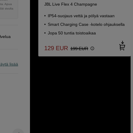
JBL Live Flex 4 Champagne
sta. Apua
ät sivulta
IP54-suojaus vettä ja pölyä vastaan
Smart Charging Case -kotelo ohjauksella
Jopa 50 tuntia toistoaikaa
lvelua
129
EUR
199
EUR
äytä lisää