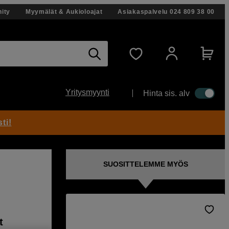
ity
Myymälät & Aukioloajat
Asiakaspalvelu
024 809 38 00
Yritysmyynti
Hinta sis. alv
ti!
SUOSITTELEMME MYÖS
t