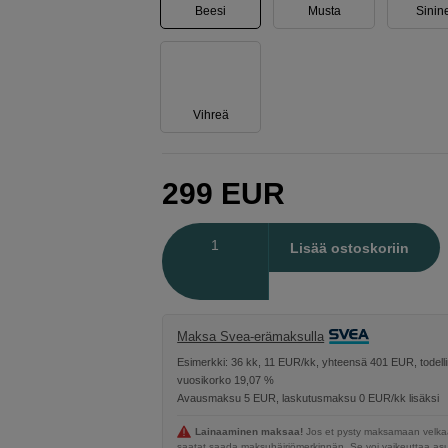
Beesi
Musta
Sinin
Vihreä
299
EUR
Määrä
Lisää ostoskoriin
Maksa Svea-erämaksulla
Esimerkki: 36 kk, 11 EUR/kk, yhteensä 401 EUR, todell
vuosikorko 19,07 %
Avausmaksu 5 EUR, laskutusmaksu 0 EUR/kk lisäksi
Lainaaminen maksaa!
Jos et pysty maksamaan velkaa
saatat saada maksuhäiriömerkinnän. Se voi vaikeuttaa a