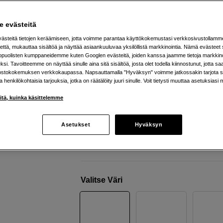
älykkäällä latauskotelolla
JBL
Tour Pro 3 Latte
 evästeitä
steitä tietojen keräämiseen, jotta voimme parantaa käyttökokemustasi verkkosivustollamm
että, mukauttaa sisältöä ja näyttää asiaankuuluvaa yksilöllistä markkinointia. Nämä evästeet 
Verkkokauppa
:
Varastossa
kopuolisten kumppaneidemme kuten Googlen evästeitä, joiden kanssa jaamme tietoja markkin
si. Tavoitteemme on näyttää sinulle aina sitä sisältöä, josta olet todella kiinnostunut, jotta s
Helsingin myymälä
:
Varastotilanne
ostokokemuksen verkkokaupassa. Napsauttamalla "Hyväksyn" voimme jatkossakin tarjota si
ja henkilökohtaisia tarjouksia, jotka on räätälöity juuri sinulle. Voit tietysti muuttaa asetuksiasi 
Jopa 44 tunnin akunkesto
iitä, kuinka käsittelemme
Spatial 360 -ääni pään liikkeen seur
True Adaptive -melunvaimennus
Asetukset
Hyväksyn
Lisää tietoa
Valitse Väri