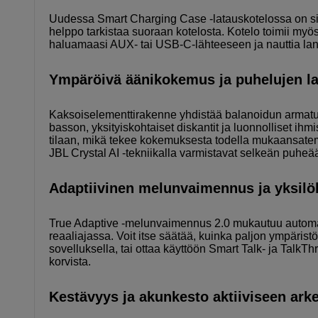
Uudessa Smart Charging Case -latauskotelossa on sis
helppo tarkistaa suoraan kotelosta. Kotelo toimii myös
haluamaasi AUX- tai USB-C-lähteeseen ja nauttia la
Ympäröivä äänikokemus ja puhelujen l
Kaksoiselementtirakenne yhdistää balanoidun armatur
basson, yksityiskohtaiset diskantit ja luonnolliset ih
tilaan, mikä tekee kokemuksesta todella mukaansatem
JBL Crystal AI -tekniikalla varmistavat selkeän puhe
Adaptiivinen melunvaimennus ja yksilöl
True Adaptive -melunvaimennus 2.0 mukautuu automaat
reaaliajassa. Voit itse säätää, kuinka paljon ympäri
sovelluksella, tai ottaa käyttöön Smart Talk- ja TalkThr
korvista.
Kestävyys ja akunkesto aktiiviseen ark