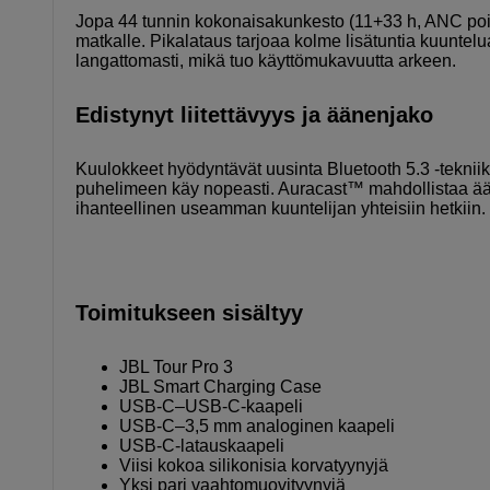
Jopa 44 tunnin kokonaisakunkesto (11+33 h, ANC pois p
matkalle. Pikalataus tarjoaa kolme lisätuntia kuuntel
langattomasti, mikä tuo käyttömukavuutta arkeen.
Edistynyt liitettävyys ja äänenjako
Kuulokkeet hyödyntävät uusinta Bluetooth 5.3 -tekniik
puhelimeen käy nopeasti. Auracast™ mahdollistaa äänen
ihanteellinen useamman kuuntelijan yhteisiin hetkiin.
Toimitukseen sisältyy
JBL Tour Pro 3
JBL Smart Charging Case
USB-C–USB-C-kaapeli
USB-C–3,5 mm analoginen kaapeli
USB-C-latauskaapeli
Viisi kokoa silikonisia korvatyynyjä
Yksi pari vaahtomuovityynyjä