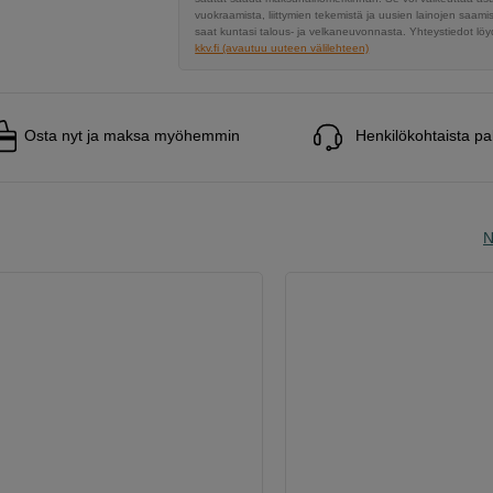
vuokraamista, liittymien tekemistä ja uusien lainojen saami
saat kuntasi talous- ja velkaneuvonnasta. Yhteystiedot löyd
kkv.fi (avautuu uuteen välilehteen)
Osta nyt ja maksa myöhemmin
Henkilökohtaista pa
N