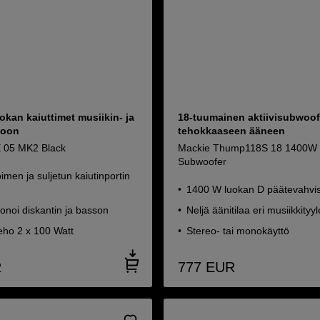
kan kaiuttimet musiikin- ja
18-tuumainen aktiivisubwoof
toon
tehokkaaseen ääneen
05 MK2 Black
Mackie Thump118S 18 1400W
Subwoofer
oimen ja suljetun kaiutinportin
1400 W luokan D päätevahvis
onoi diskantin ja basson
Neljä äänitilaa eri musiikkityyle
eho 2 x 100 Watt
Stereo- tai monokäyttö
R
777
EUR