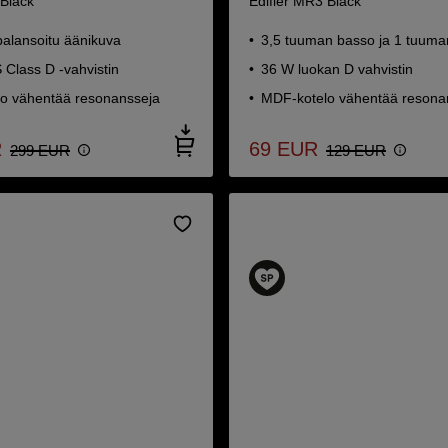
 Black
Edifier MR3 Black
balansoitu äänikuva
3,5 tuuman basso ja 1 tuuman
Class D -vahvistin
36 W luokan D vahvistin
o vähentää resonansseja
MDF-kotelo vähentää resona
R
69
EUR
299
EUR
129
EUR