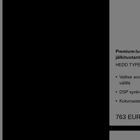
Premium-luo
jälkituotan
HEDD TYPE 
Valitse av
välillä
DSP synkr
Kokonaist
763
EU