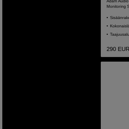
Adam Audio 
Monitoring 
Sisäänrak
Kokonaislä
Taajuusal
290
EU