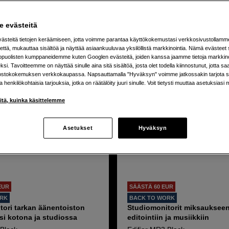
a löydät varmasti käyttöösi sopivat kauttimet joko pareina tai yks
n.
tuotetta
 evästeitä
steitä tietojen keräämiseen, jotta voimme parantaa käyttökokemustasi verkkosivustollamm
että, mukauttaa sisältöä ja näyttää asiaankuuluvaa yksilöllistä markkinointia. Nämä evästeet 
kopuolisten kumppaneidemme kuten Googlen evästeitä, joiden kanssa jaamme tietoja markkin
si. Tavoitteemme on näyttää sinulle aina sitä sisältöä, josta olet todella kiinnostunut, jotta s
ostokokemuksen verkkokaupassa. Napsauttamalla "Hyväksyn" voimme jatkossakin tarjota si
ja henkilökohtaisia tarjouksia, jotka on räätälöity juuri sinulle. Voit tietysti muuttaa asetuksiasi 
iitä, kuinka käsittelemme
Asetukset
Hyväksyn
EUR
SÄÄSTÄ 60 EUR
ORK
BACK TO WORK
tori tarkan äänentoiston
Studiomonitorit miksaukseen
si kotona ja studiossa
editointiin ja musiikkiin