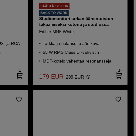
SÄÄSTÄ 120 EUR
BACK TO WORK
Studiomonitori tarkan äänentoiston
takaamiseksi kotona ja studiossa
Edifier MR5 White
AUX- ja RCA
Tarkka ja balansoitu äänikuva
i
55 W RMS Class D -vahvistin
MDF-kotelo vähentää resonansseja
179
EUR
299
EUR