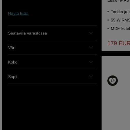
Edifier MR5
Tarkka ja 
Näytä lisää
55 W RMS 
MDF-kotel
Saatavilla varastossa
179
EU
Väri
Koko
Sopii