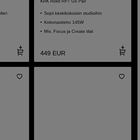
KRK Rokit RP7 G5 Pair
feri
Sopii keskikokoisiin studioihin
Kokonaisteho 145W
Mix, Focus ja Create tilat
449
EUR