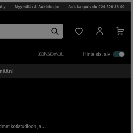
ity
Myymälät & Aukioloajat
Asiakaspalvelu
024 809 38 00
Yritysmyynti
Hinta sis. alv
änään!
timet kotistudioon ja