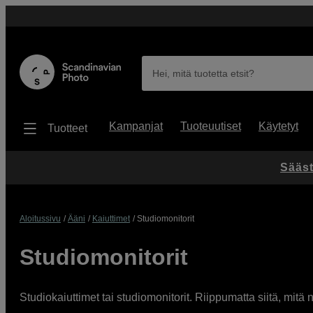
Hei, mitä tuotetta etsit?
Kampanjat
Tuoteuutiset
Käytetyt
Tuotteet
Sääst
Aloitussivu
Ääni
Kaiuttimet
Studiomonitorit
Studiomonitorit
Studiokaiuttimet tai studiomonitorit. Riippumatta siitä, mitä 