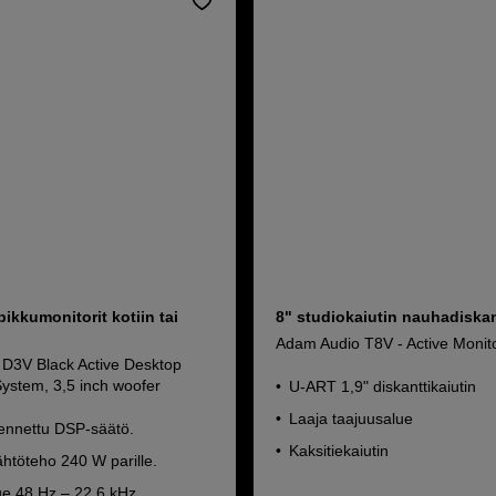
ikkumonitorit kotiin tai
8" studiokaiutin nauhadiskan
Adam Audio T8V - Active Monito
D3V Black Active Desktop
System, 3,5 inch woofer
U-ART 1,9" diskanttikaiutin
Laaja taajuusalue
ennettu DSP-säätö.
Kaksitiekaiutin
htöteho 240 W parille.
ue 48 Hz – 22,6 kHz.