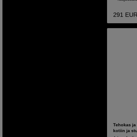
291
EU
Tehokas ja 
kotiin ja s