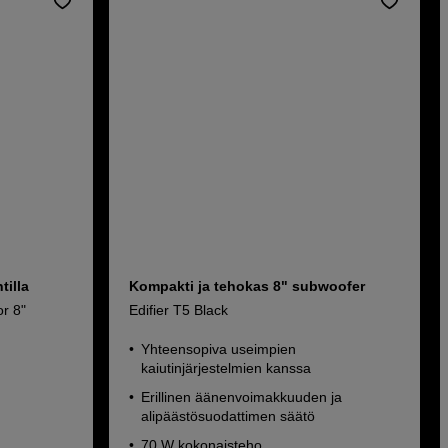
tilla
Kompakti ja tehokas 8" subwoofer
r 8"
Edifier T5 Black
Yhteensopiva useimpien
kaiutinjärjestelmien kanssa
Erillinen äänenvoimakkuuden ja
alipäästösuodattimen säätö
70 W kokonaisteho