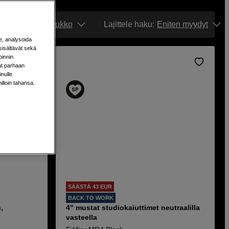
ittäin. Tee hankinta
Näytä:
Ruudukko
Lajittele haku
:
Eniten myydyt
e, analysoida
sisältävät sekä
oinnin
aat parhaan
nulle
milloin tahansa.
SÄÄSTÄ 43 EUR
BACK TO WORK
,
4" mustat studiokaiuttimet neutraalilla
vasteella