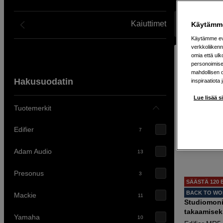
ammattikäyttöön täältä. Meiltä löydät laajan valikoiman, jost
kilpailykykyiseen hintaan ja nopealla toimituksella jo tänää
Kaiuttimet
Näyttää 101 
Käytämme
Käytämme evä
verkkoliikenn
omia että ul
personoimisek
mahdollisen 
Hakusuodatin
inspiraatiota 
Lue lisää s
Tuotemerkit
Edifier
7
Adam Audio
13
Presonus
3
SÄÄSTÄ 120 
BACK TO W
Mackie
11
Studiomoni
takaamisek
Yamaha
10