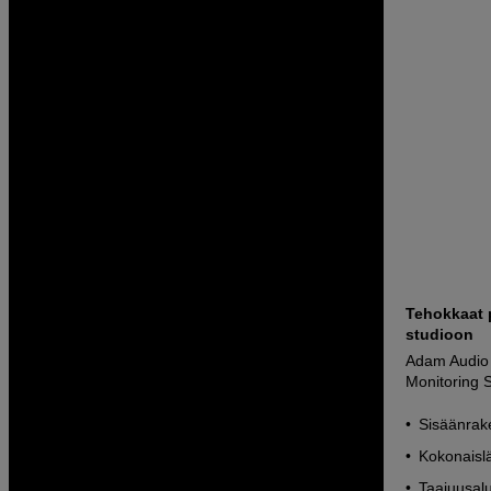
Tehokkaat p
studioon
Adam Audio 
Monitoring 
Sisäänrak
Kokonaislä
Taajuusal