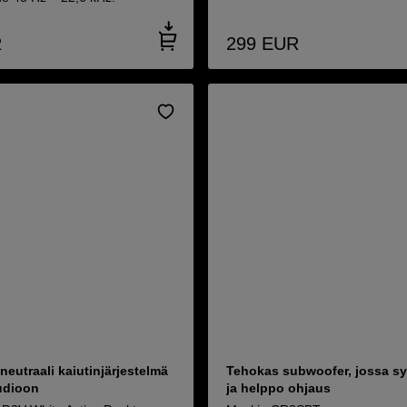
R
299
EUR
neutraali kaiutinjärjestelmä
Tehokas subwoofer, jossa s
tudioon
ja helppo ohjaus