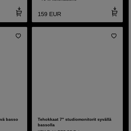
159
EUR
yvä basso
Tehokkaat 7" studiomonitorit syvällä
bassolla