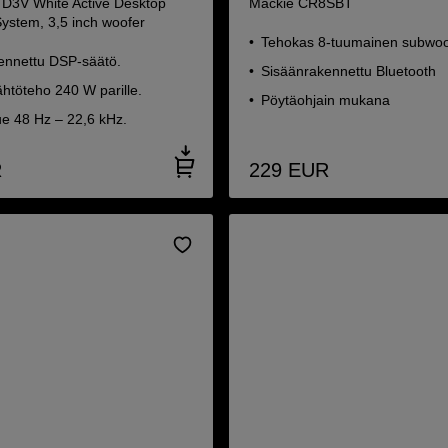
D3V White Active Desktop
Mackie CR8SBT
System, 3,5 inch woofer
Tehokas 8-tuumainen subwoo
ennettu DSP-säätö.
Sisäänrakennettu Bluetooth
htöteho 240 W parille.
Pöytäohjain mukana
ue 48 Hz – 22,6 kHz.
R
229
EUR