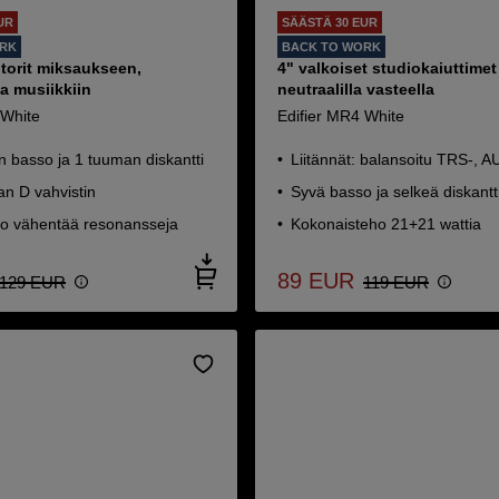
UR
SÄÄSTÄ 30 EUR
ORK
BACK TO WORK
torit miksaukseen,
4" valkoiset studiokaiuttimet
ja musiikkiin
neutraalilla vasteella
 White
Edifier MR4 White
 basso ja 1 tuuman diskantti
Liitännät: balansoitu TRS-, 
an D vahvistin
Syvä basso ja selkeä diskantt
o vähentää resonansseja
Kokonaisteho 21+21 wattia
89
EUR
129
EUR
119
EUR