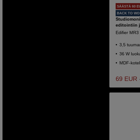
SÄÄSTÄ 60 E
BACK TO W
Studiomoni
editointiin 
Edifier MR3
3,5 tuuman
36 W luok
MDF-kotel
69
EUR