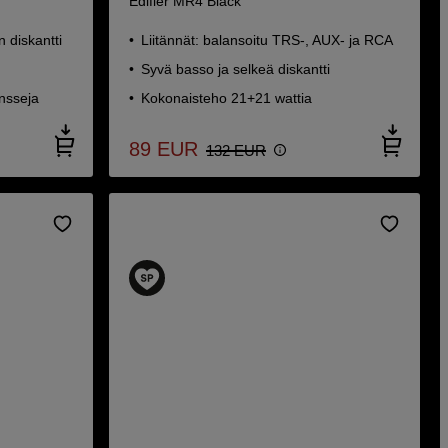
Edifier MR4 Black
 diskantti
Liitännät: balansoitu TRS-, AUX- ja RCA
Syvä basso ja selkeä diskantti
nsseja
Kokonaisteho 21+21 wattia
89
EUR
132
EUR