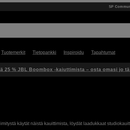
SP Commun
Tuotemerkit
Tietopankki
Inspiroidu
Tapahtumat
ä 25 % JBL Boombox -kaiuttimista – osta omasi jo t
nimitystä käytät näistä kauittimista, löydät laadukkaat studiokauit