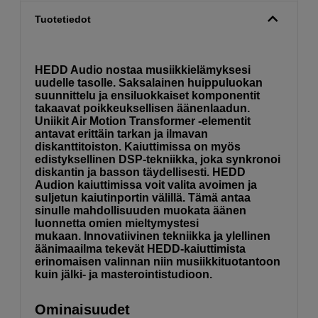
Tuotetiedot
HEDD Audio nostaa musiikkielämyksesi
uudelle tasolle. Saksalainen huippuluokan
suunnittelu ja ensiluokkaiset komponentit
takaavat poikkeuksellisen äänenlaadun.
Uniikit Air Motion Transformer -elementit
antavat erittäin tarkan ja ilmavan
diskanttitoiston. Kaiuttimissa on myös
edistyksellinen DSP-tekniikka, joka synkronoi
diskantin ja basson täydellisesti. HEDD
Audion kaiuttimissa voit valita avoimen ja
suljetun kaiutinportin välillä. Tämä antaa
sinulle mahdollisuuden muokata äänen
luonnetta omien mieltymystesi
mukaan. Innovatiivinen tekniikka ja ylellinen
äänimaailma tekevät HEDD-kaiuttimista
erinomaisen valinnan niin musiikkituotantoon
kuin jälki- ja masterointistudioon.
Ominaisuudet