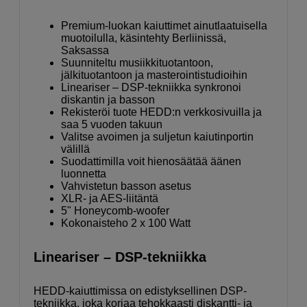
Premium-luokan kaiuttimet ainutlaatuisella
muotoilulla, käsintehty Berliinissä,
Saksassa
Suunniteltu musiikkituotantoon,
jälkituotantoon ja masterointistudioihin
Lineariser – DSP-tekniikka synkronoi
diskantin ja basson
Rekisteröi tuote HEDD:n verkkosivuilla ja
saa 5 vuoden takuun
Valitse avoimen ja suljetun kaiutinportin
välillä
Suodattimilla voit hienosäätää äänen
luonnetta
Vahvistetun basson asetus
XLR- ja AES-liitäntä
5" Honeycomb-woofer
Kokonaisteho 2 x 100 Watt
Lineariser – DSP-tekniikka
HEDD-kaiuttimissa on edistyksellinen DSP-
tekniikka, joka korjaa tehokkaasti diskantti- ja