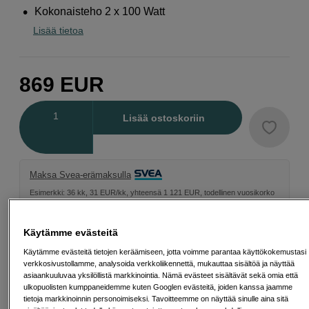
Kokonaisteho 2 x 100 Watt
Lisää tietoa
869
EUR
Määrä
Lisää ostoskoriin
Maksa Svea-erämaksulla
Esimerkki: 36 kk, 31 EUR/kk, yhteensä 1 121 EUR, todellinen vuosikorko
19,07 %
Avausmaksu 5 EUR, laskutusmaksu 0 EUR/kk lisäksi
Käytämme evästeitä
Lainaaminen maksaa!
Jos et pysty maksamaan velkaa ajoissa, saatat
saada maksuhäiriömerkinnän. Se voi vaikeuttaa asunnon vuokraamista,
Käytämme evästeitä tietojen keräämiseen, jotta voimme parantaa käyttökokemustasi
liittymien tekemistä ja uusien lainojen saamista. Apua saat kuntasi talous- ja
verkkosivustollamme, analysoida verkkoliikennettä, mukauttaa sisältöä ja näyttää
velkaneuvonnasta. Yhteystiedot löydät sivulta
kkv.fi (avautuu uuteen
asiaankuuluvaa yksilöllistä markkinointia. Nämä evästeet sisältävät sekä omia että
välilehteen)
ulkopuolisten kumppaneidemme kuten Googlen evästeitä, joiden kanssa jaamme
tietoja markkinoinnin personoimiseksi. Tavoitteemme on näyttää sinulle aina sitä