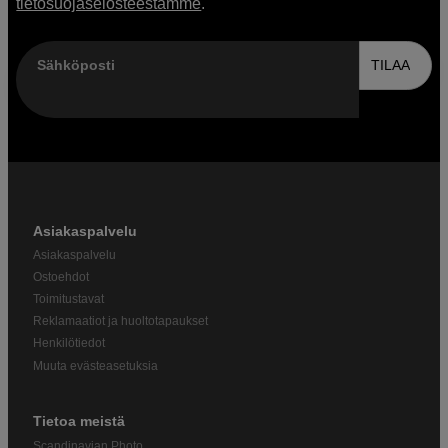
tietosuojaselosteestamme
.
Sähköposti
TILAA
Asiakaspalvelu
Asiakaspalvelu
Ostoehdot
Toimitustavat
Reklamaatiot ja huoltotapaukset
Henkilötiedot
Muuta evästeasetuksia
Tietoa meistä
Scandinavian Photo