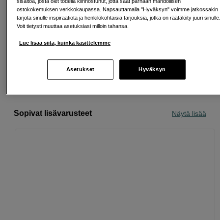
sisältöä, josta olet todella kiinnostunut, jotta saat parhaan mahdollisen
ostokokemuksen verkkokaupassa. Napsauttamalla "Hyväksyn" voimme jatkossakin
tarjota sinulle inspiraatiota ja henkilökohtaisia tarjouksia, jotka on räätälöity juuri sinulle
Voit tietysti muuttaa asetuksiasi milloin tahansa.
Ilmainen toimitus yli 200 EUR ostoksille
Lue lisää siitä, kuinka käsittelemme
Osta nyt ja maksa myöhemmin
Henkilökohtaista palvelua
Asetukset
Hyväksyn
Sopivat lisävarusteet
Näytä lisää