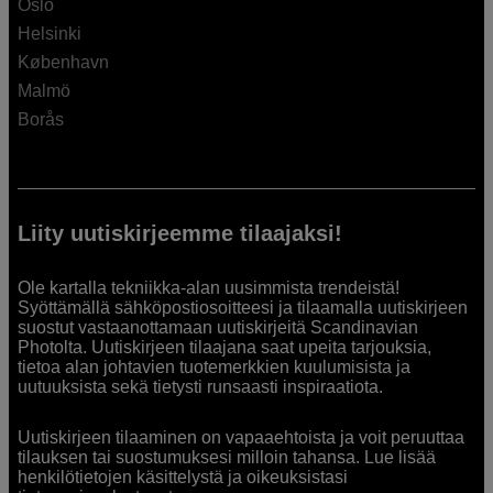
Oslo
Helsinki
København
Malmö
Borås
Liity uutiskirjeemme tilaajaksi!
Ole kartalla tekniikka-alan uusimmista trendeistä!
Syöttämällä sähköpostiosoitteesi ja tilaamalla uutiskirjeen
suostut vastaanottamaan uutiskirjeitä Scandinavian
Photolta. Uutiskirjeen tilaajana saat upeita tarjouksia,
tietoa alan johtavien tuotemerkkien kuulumisista ja
uutuuksista sekä tietysti runsaasti inspiraatiota.
Uutiskirjeen tilaaminen on vapaaehtoista ja voit peruuttaa
tilauksen tai suostumuksesi milloin tahansa. Lue lisää
henkilötietojen käsittelystä ja oikeuksistasi