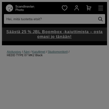
Hei, mitä tuotetta etsit?
Säästä 25 % JBL Boombox -kaiuttimista – osta
omasi jo tänään!
Aloitussivu
Ääni
Kaiuttimet
Studiomonitorit
HEDD TYPE 07 MK2 Black