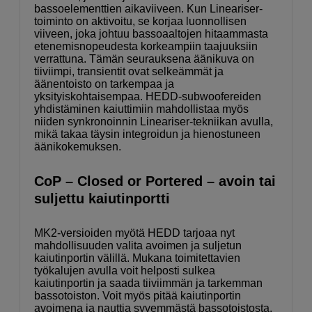
bassoelementtien aikaviiveen. Kun Lineariser-
toiminto on aktivoitu, se korjaa luonnollisen
viiveen, joka johtuu bassoaaltojen hitaammasta
etenemisnopeudesta korkeampiin taajuuksiin
verrattuna. Tämän seurauksena äänikuva on
tiiviimpi, transientit ovat selkeämmät ja
äänentoisto on tarkempaa ja
yksityiskohtaisempaa. HEDD-subwoofereiden
yhdistäminen kaiuttimiin mahdollistaa myös
niiden synkronoinnin Lineariser-tekniikan avulla,
mikä takaa täysin integroidun ja hienostuneen
äänikokemuksen.
CoP – Closed or Portered – avoin tai
suljettu kaiutinportti
MK2-versioiden myötä HEDD tarjoaa nyt
mahdollisuuden valita avoimen ja suljetun
kaiutinportin välillä. Mukana toimitettavien
työkalujen avulla voit helposti sulkea
kaiutinportin ja saada tiiviimmän ja tarkemman
bassotoiston. Voit myös pitää kaiutinportin
avoimena ja nauttia syvemmästä bassotoistosta.