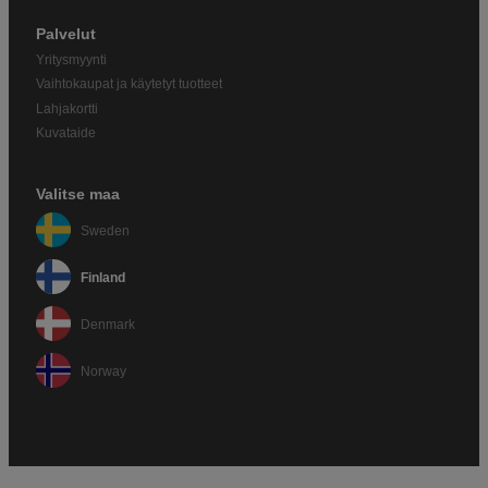
Palvelut
Yritysmyynti
Vaihtokaupat ja käytetyt tuotteet
Lahjakortti
Kuvataide
Valitse maa
Sweden
Finland
Denmark
Norway