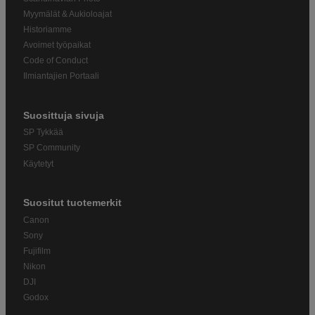
Myymälät & Aukioloajat
Historiamme
Avoimet työpaikat
Code of Conduct
Ilmiantajien Portaali
Suosittuja sivuja
SP Tykkää
SP Community
Käytetyt
Suositut tuotemerkit
Canon
Sony
Fujifilm
Nikon
DJI
Godox