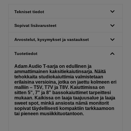
Tekniset tiedot
Sopivat lisävarusteet
Arvostelut, kysymykset ja vastaukset
Tuotetiedot
Adam Audio T-sarja on edullinen ja
ammattimainen kaksitiekaiutinsarja. Näitä
tehokkaita studiokaiuttimia valmistetaan
erilaisina versioina, jotka on jaettu kolmeen eri
malliin – T5V, T7V ja T8V. Kaiuttimissa on
sitten 5", 7" ja 8" bassokaiuttimet tarpeittesi
mukaan. Kaikissa on laaja taajuusalue ja laaja
sweet spot, minkä ansiosta nämä monitorit
sopivat täydellisesti kompaktiin tarkkaamoon
tai pieneen musiikkituotantoon.