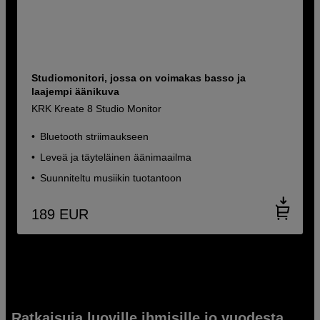
Studiomonitori, jossa on voimakas basso ja
laajempi äänikuva
KRK Kreate 8 Studio Monitor
Bluetooth striimaukseen
Leveä ja täyteläinen äänimaailma
Suunniteltu musiikin tuotantoon
189
EUR
Ratkaisuja luoville ihmisille jo vuodesta