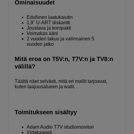
Ominaisuudet
Edullinen laatukaiutin
1,9" U-ART diskantti
Joustava ja kompakti
Voimakas ääni
2 vuoden takuu ja valinnainen 5
vuoden jatko
Mitä eroa on T5V:n, T7V:n ja TV8:n
välillä?
Täältä näet selvästi, mitä eri mallit tarjoavat,
kuten taajuusalueen ja watit.
Toimitukseen sisältyy
Adam Audio T7V studiomonitori
Virtakaapeli