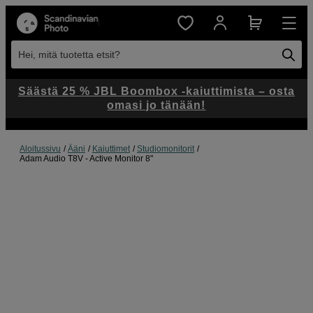
Hei, mitä tuotetta etsit?
Säästä 25 % JBL Boombox -kaiuttimista – osta
omasi jo tänään!
Aloitussivu
Ääni
Kaiuttimet
Studiomonitorit
Adam Audio T8V - Active Monitor 8"