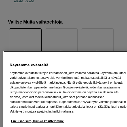
Lisää tietoa
Valitse Muita vaihtoehtoja
8"
7"
5"
Käytämme evästeitä
299
EUR
Käytämme evästeitä tietojen keräämiseen, jotta voimme parantaa käyttökokemustasi
verkkosivustollamme, analysoida verkkoliikennettä, mukauttaa sisältöä ja näyttää
asiaankuuluvaa yksilöllistä markkinointia. Nämä evästeet sisältävät sekä omia että
Määrä
ulkopuolisten kumppaneidemme kuten Googlen evästeitä, joiden kanssa jaamme
Lisää ostoskoriin
tietoja markkinoinnin personoimiseksi. Tavoitteemme on näyttää sinulle aina sitä
sisältöä, josta olet todella kiinnostunut, jotta saat parhaan mahdollisen
ostokokemuksen verkkokaupassa. Napsauttamalla "Hyväksyn" voimme jatkossakin
tarjota sinulle inspiraatiota ja henkilökohtaisia tarjouksia, jotka on räätälöity juuri sinulle
Maksa Svea-erämaksulla
Voit tietysti muuttaa asetuksiasi milloin tahansa.
Esimerkki: 36 kk, 11 EUR/kk, yhteensä 401 EUR, todellinen vuosikorko
Lue lisää siitä, kuinka käsittelemme
19,07 %