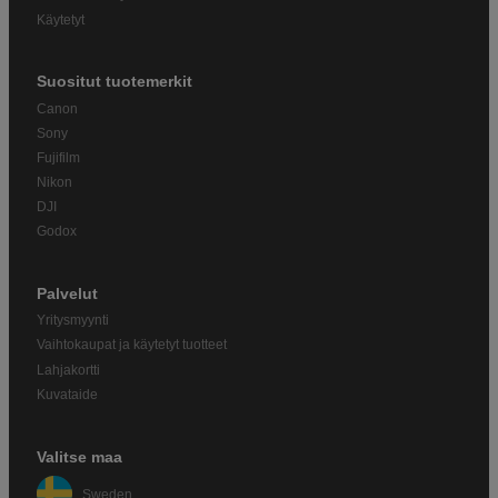
Käytetyt
Suositut tuotemerkit
Canon
Sony
Fujifilm
Nikon
DJI
Godox
Palvelut
Yritysmyynti
Vaihtokaupat ja käytetyt tuotteet
Lahjakortti
Kuvataide
Valitse maa
Sweden