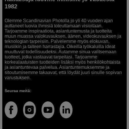
1982
Olemme Scandinavian Photolla jo yli 40 vuoden ajan
auttaneet luovia ihmisiä toteuttamaan visioitaan.
Tarjoamme inspiraatiota, asiantuntemusta ja tuotteita
muun muassa valokuvauksen, äänen, videokuvauksen ja
teknologian tarpeisiin. Palvelemme myös elokuvan,
musiikin ja taiteen harrastajia. Oikeilla työkaluilla ideat
muuttuvat todellisuudeksi. Autamme sinua valitsemaan
tuotteet, jotka vastaavat tarpeitasi. Tarjoamme
korkealaatuisten tuotteiden lisäksi myös henkilökohtaista
ja asiantuntevaa palvelua. Asiantuntemuksemme ja
sitoutumisemme takaavat, että löydät juuri sinulle sopivan
varustuksen.
Seuraa meitä: