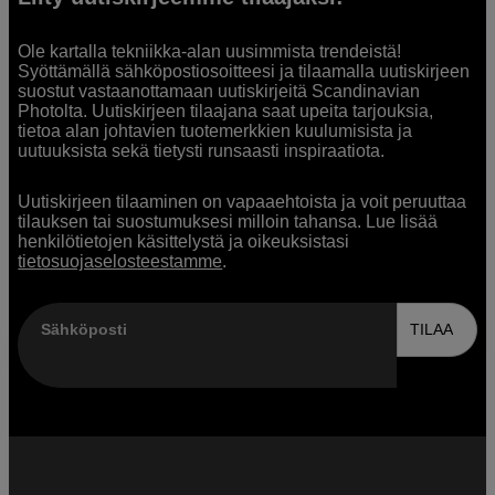
Ole kartalla tekniikka-alan uusimmista trendeistä!
Syöttämällä sähköpostiosoitteesi ja tilaamalla uutiskirjeen
suostut vastaanottamaan uutiskirjeitä Scandinavian
Photolta. Uutiskirjeen tilaajana saat upeita tarjouksia,
tietoa alan johtavien tuotemerkkien kuulumisista ja
uutuuksista sekä tietysti runsaasti inspiraatiota.
Uutiskirjeen tilaaminen on vapaaehtoista ja voit peruuttaa
tilauksen tai suostumuksesi milloin tahansa. Lue lisää
henkilötietojen käsittelystä ja oikeuksistasi
tietosuojaselosteestamme
.
Sähköposti
TILAA