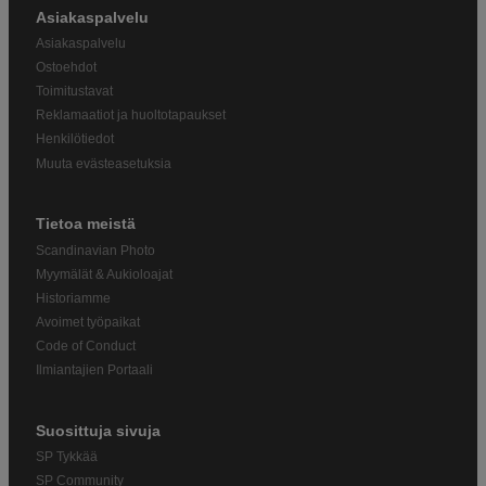
Asiakaspalvelu
Asiakaspalvelu
Ostoehdot
Toimitustavat
Reklamaatiot ja huoltotapaukset
Henkilötiedot
Muuta evästeasetuksia
Tietoa meistä
Scandinavian Photo
Myymälät & Aukioloajat
Historiamme
Avoimet työpaikat
Code of Conduct
Ilmiantajien Portaali
Suosittuja sivuja
SP Tykkää
SP Community