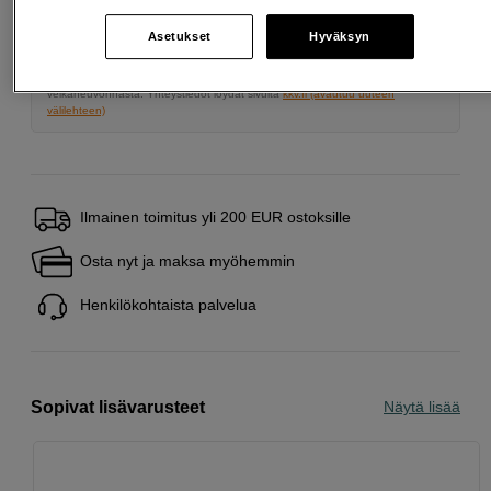
Avausmaksu 5 EUR, laskutusmaksu 0 EUR/kk lisäksi
Asetukset
Hyväksyn
Lainaaminen maksaa!
Jos et pysty maksamaan velkaa ajoissa, saatat
saada maksuhäiriömerkinnän. Se voi vaikeuttaa asunnon vuokraamista,
liittymien tekemistä ja uusien lainojen saamista. Apua saat kuntasi talous- ja
velkaneuvonnasta. Yhteystiedot löydät sivulta
kkv.fi (avautuu uuteen
välilehteen)
Ilmainen toimitus yli 200 EUR ostoksille
Osta nyt ja maksa myöhemmin
Henkilökohtaista palvelua
Sopivat lisävarusteet
Näytä lisää