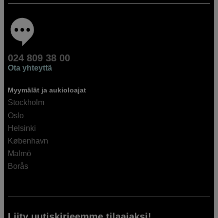
024 809 38 00
Ota yhteyttä
Myymälät ja aukioloajat
Stockholm
Oslo
Helsinki
København
Malmö
Borås
Liity uutiskirjeemme tilaajaksi!