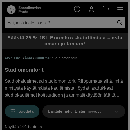
Hei, mitä tuotetta etsit?
Säästä 25 % JBL Boombox -kaiuttimista – osta
omasi jo tänään!
Aloitussivu
Ääni
Kaiuttimet
Studiomonitorit
Studiomonitorit
Studiokaiuttimet tai studiomonitorit. Riippumatta siitä, mitä
nimitystä käytät näistä kauittimista, löydät laadukkaat
studiokauittimet kotistudioon ja ammattikäyttöön täältä.
Meiltä löydät laajan valikoiman, josta löydät varmasti
käyttöösi sopivat kauttimet joko pareina tai yksittäin. Tee
Suodata
Lajittele haku
:
Eniten myydyt
hankinta kilpailykykyiseen hintaan ja nopealla
toimituksella jo tänään.
Näyttää 101 tuotetta