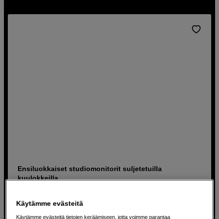
Ensiluokkaiset studiomonitorit suljetetuilla
kuulokkeilla
FOCAL Shape 50 Pair + Listen Professional
Käytämme evästeitä
Kaksi 5" passiiviradiaattoria
Käytämme evästeitä tietojen keräämiseen, jotta voimme parantaa