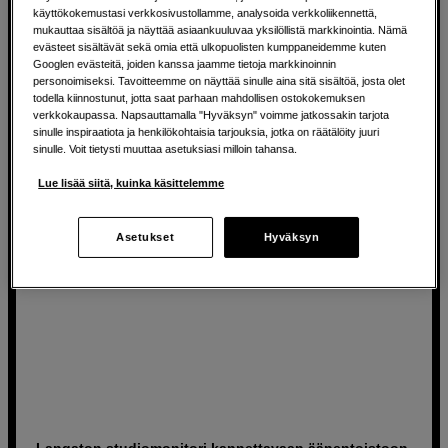
1" diskantti- ja 5" bassoelementit
käyttökokemustasi verkkosivustollamme, analysoida verkkoliikennettä,
mukauttaa sisältöä ja näyttää asiaankuuluvaa yksilöllistä markkinointia. Nämä
Kokonaislähtöteho 85 wattia
evästeet sisältävät sekä omia että ulkopuolisten kumppaneidemme kuten
Googlen evästeitä, joiden kanssa jaamme tietoja markkinoinnin
personoimiseksi. Tavoitteemme on näyttää sinulle aina sitä sisältöä, josta olet
1 179
EUR
todella kiinnostunut, jotta saat parhaan mahdollisen ostokokemuksen
verkkokaupassa. Napsauttamalla "Hyväksyn" voimme jatkossakin tarjota
sinulle inspiraatiota ja henkilökohtaisia tarjouksia, jotka on räätälöity juuri
sinulle. Voit tietysti muuttaa asetuksiasi milloin tahansa.
Lue lisää siitä, kuinka käsittelemme
Asetukset
Hyväksyn
Langaton studiomonitori kannettavaan äänentoistoon