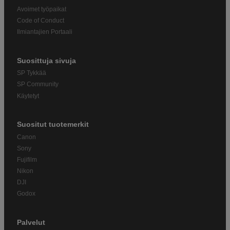
Avoimet työpaikat
Code of Conduct
Ilmiantajien Portaali
Suosittuja sivuja
SP Tykkää
SP Community
Käytetyt
Suositut tuotemerkit
Canon
Sony
Fujifilm
Nikon
DJI
Godox
Palvelut