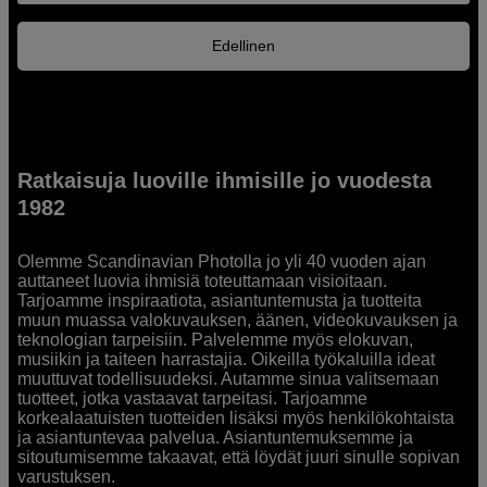
Edellinen
Ratkaisuja luoville ihmisille jo vuodesta
1982
Olemme Scandinavian Photolla jo yli 40 vuoden ajan
auttaneet luovia ihmisiä toteuttamaan visioitaan.
Tarjoamme inspiraatiota, asiantuntemusta ja tuotteita
muun muassa valokuvauksen, äänen, videokuvauksen ja
teknologian tarpeisiin. Palvelemme myös elokuvan,
musiikin ja taiteen harrastajia. Oikeilla työkaluilla ideat
muuttuvat todellisuudeksi. Autamme sinua valitsemaan
tuotteet, jotka vastaavat tarpeitasi. Tarjoamme
korkealaatuisten tuotteiden lisäksi myös henkilökohtaista
ja asiantuntevaa palvelua. Asiantuntemuksemme ja
sitoutumisemme takaavat, että löydät juuri sinulle sopivan
varustuksen.