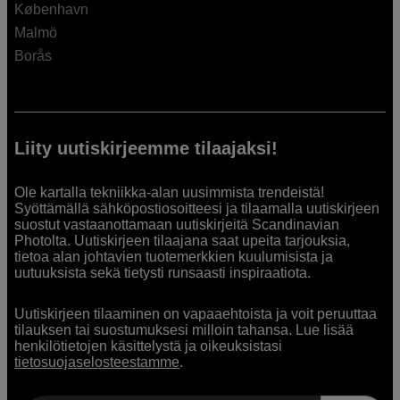
København
Malmö
Borås
Liity uutiskirjeemme tilaajaksi!
Ole kartalla tekniikka-alan uusimmista trendeistä!
Syöttämällä sähköpostiosoitteesi ja tilaamalla uutiskirjeen
suostut vastaanottamaan uutiskirjeitä Scandinavian
Photolta. Uutiskirjeen tilaajana saat upeita tarjouksia,
tietoa alan johtavien tuotemerkkien kuulumisista ja
uutuuksista sekä tietysti runsaasti inspiraatiota.
Uutiskirjeen tilaaminen on vapaaehtoista ja voit peruuttaa
tilauksen tai suostumuksesi milloin tahansa. Lue lisää
henkilötietojen käsittelystä ja oikeuksistasi
tietosuojaselosteestamme
.