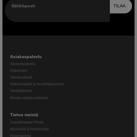
Sähköposti
TILAA
Asiakaspalvelu
Asiakaspalvelu
Ostoehdot
Toimitustavat
Reklamaatiot ja huoltotapaukset
Henkilötiedot
Muuta evästeasetuksia
Tietoa meistä
Scandinavian Photo
Myymälät & Aukioloajat
Historiamme