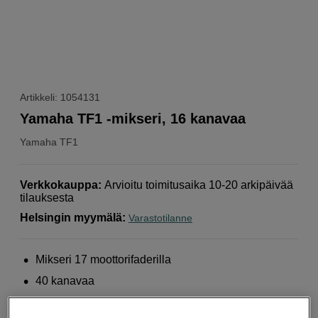
Artikkeli: 1054131
Yamaha TF1 -mikseri, 16 kanavaa
Yamaha
TF1
Verkkokauppa
:
Arvioitu toimitusaika 10-20 arkipäivää
tilauksesta
Helsingin myymälä
:
Varastotilanne
Mikseri 17 moottorifaderilla
40 kanavaa
20 aux-lähtöä