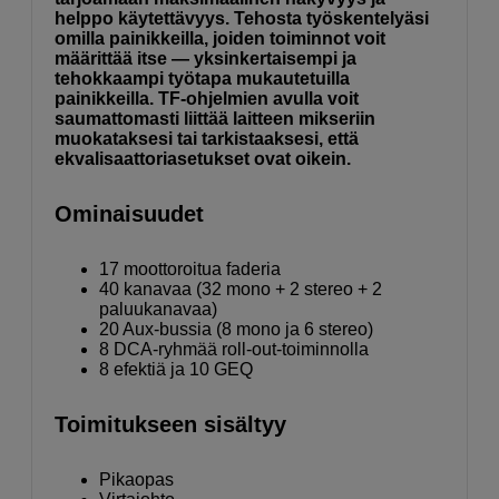
helppo käytettävyys. Tehosta työskentelyäsi
omilla painikkeilla, joiden toiminnot voit
määrittää itse — yksinkertaisempi ja
tehokkaampi työtapa mukautetuilla
painikkeilla. TF-ohjelmien avulla voit
saumattomasti liittää laitteen mikseriin
muokataksesi tai tarkistaaksesi, että
ekvalisaattoriasetukset ovat oikein.
Ominaisuudet
17 moottoroitua faderia
40 kanavaa (32 mono + 2 stereo + 2
paluukanavaa)
20 Aux-bussia (8 mono ja 6 stereo)
8 DCA-ryhmää roll-out-toiminnolla
8 efektiä ja 10 GEQ
Toimitukseen sisältyy
Pikaopas