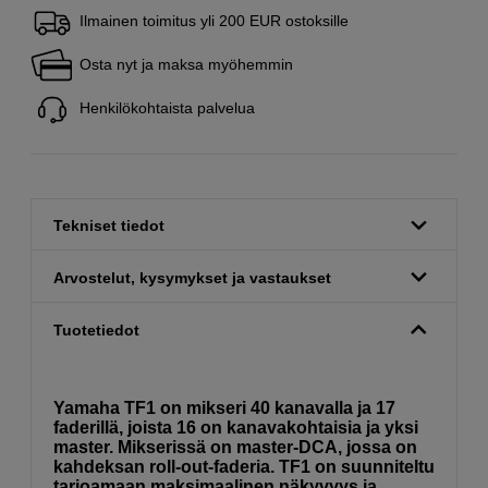
Ilmainen toimitus yli 200 EUR ostoksille
Osta nyt ja maksa myöhemmin
Henkilökohtaista palvelua
Tekniset tiedot
Arvostelut, kysymykset ja vastaukset
Tuotetiedot
Yamaha TF1 on mikseri 40 kanavalla ja 17
faderillä, joista 16 on kanavakohtaisia ja yksi
master. Mikserissä on master-DCA, jossa on
kahdeksan roll-out-faderia. TF1 on suunniteltu
tarjoamaan maksimaalinen näkyvyys ja