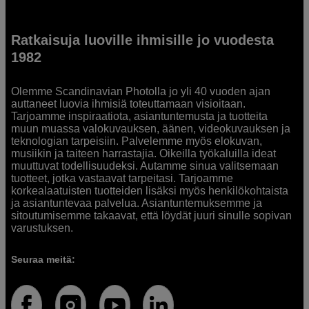
Ratkaisuja luoville ihmisille jo vuodesta
1982
Olemme Scandinavian Photolla jo yli 40 vuoden ajan
auttaneet luovia ihmisiä toteuttamaan visioitaan.
Tarjoamme inspiraatiota, asiantuntemusta ja tuotteita
muun muassa valokuvauksen, äänen, videokuvauksen ja
teknologian tarpeisiin. Palvelemme myös elokuvan,
musiikin ja taiteen harrastajia. Oikeilla työkaluilla ideat
muuttuvat todellisuudeksi. Autamme sinua valitsemaan
tuotteet, jotka vastaavat tarpeitasi. Tarjoamme
korkealaatuisten tuotteiden lisäksi myös henkilökohtaista
ja asiantuntevaa palvelua. Asiantuntemuksemme ja
sitoutumisemme takaavat, että löydät juuri sinulle sopivan
varustuksen.
Seuraa meitä: