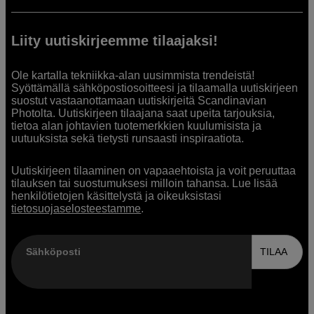
Liity uutiskirjeemme tilaajaksi!
Ole kartalla tekniikka-alan uusimmista trendeistä!
Syöttämällä sähköpostiosoitteesi ja tilaamalla uutiskirjeen
suostut vastaanottamaan uutiskirjeitä Scandinavian
Photolta. Uutiskirjeen tilaajana saat upeita tarjouksia,
tietoa alan johtavien tuotemerkkien kuulumisista ja
uutuuksista sekä tietysti runsaasti inspiraatiota.
Uutiskirjeen tilaaminen on vapaaehtoista ja voit peruuttaa
tilauksen tai suostumuksesi milloin tahansa. Lue lisää
henkilötietojen käsittelystä ja oikeuksistasi
tietosuojaselosteestamme
.
Sähköposti
TILAA