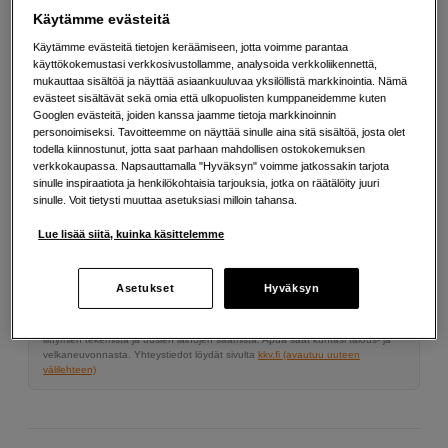
Lisää tietoa
Käytämme evästeitä
Käytämme evästeitä tietojen keräämiseen, jotta voimme parantaa
käyttökokemustasi verkkosivustollamme, analysoida verkkoliikennettä,
3 299
EUR
mukauttaa sisältöä ja näyttää asiaankuuluvaa yksilöllistä markkinointia. Nämä
evästeet sisältävät sekä omia että ulkopuolisten kumppaneidemme kuten
Googlen evästeitä, joiden kanssa jaamme tietoja markkinoinnin
Määrä
Lisää ostoskoriin
personoimiseksi. Tavoitteemme on näyttää sinulle aina sitä sisältöä, josta olet
todella kiinnostunut, jotta saat parhaan mahdollisen ostokokemuksen
verkkokaupassa. Napsauttamalla "Hyväksyn" voimme jatkossakin tarjota
sinulle inspiraatiota ja henkilökohtaisia tarjouksia, jotka on räätälöity juuri
sinulle. Voit tietysti muuttaa asetuksiasi milloin tahansa.
Maksa Svea-erämaksulla
Lue lisää siitä, kuinka käsittelemme
Esimerkki: 36 kk, 118 EUR/kk, yhteensä 4 253 EUR, todellinen vuosikorko
19,07 %
Avausmaksu 5 EUR, laskutusmaksu 0 EUR/kk lisäksi
Asetukset
Hyväksyn
Lainaaminen maksaa!
Jos et pysty maksamaan velkaa ajoissa, saatat
saada maksuhäiriömerkinnän. Se voi vaikeuttaa asunnon vuokraamista,
liittymien tekemistä ja uusien lainojen saamista. Apua saat kuntasi talous- ja
velkaneuvonnasta. Yhteystiedot löydät sivulta
kkv.fi (avautuu uuteen
välilehteen)