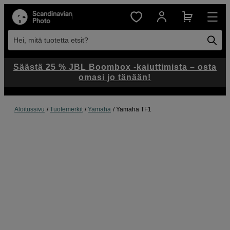
Hei, mitä tuotetta etsit?
Säästä 25 % JBL Boombox -kaiuttimista – osta
omasi jo tänään!
Aloitussivu
Tuotemerkit
Yamaha
Yamaha TF1