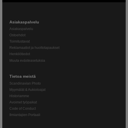
Asiakaspalvelu
Asiakaspalvelu
Ostoehdot
Toimitustavat
Reklamaatiot ja huoltotapaukset
Henkilötiedot
Muuta evästeasetuksia
Tietoa meistä
Scandinavian Photo
Myymälät & Aukioloajat
Historiamme
Avoimet työpaikat
Code of Conduct
Ilmiantajien Portaali