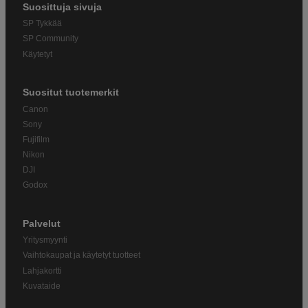
Suosittuja sivuja
SP Tykkää
SP Community
Käytetyt
Suositut tuotemerkit
Canon
Sony
Fujifilm
Nikon
DJI
Godox
Palvelut
Yritysmyynti
Vaihtokaupat ja käytetyt tuotteet
Lahjakortti
Kuvataide