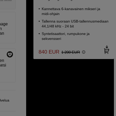
ät sivulta
Kannettava 6-kanavainen mikseri ja
midi-ohjain
Tallenna suoraan USB-tallennusmediaan
enage
44,1/48 kHz - 24 bit
n
uan
Syntetisaattori, rumpukone ja
sekvensseri
840
EUR
1 200
EUR
sen
sesi
lvelua