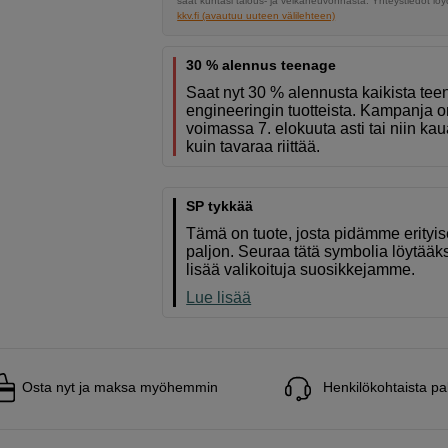
saat kuntasi talous- ja velkaneuvonnasta. Yhteystiedot löyd
kkv.fi (avautuu uuteen välilehteen)
30 % alennus teenage
Saat nyt 30 % alennusta kaikista te
engineeringin tuotteista. Kampanja o
voimassa 7. elokuuta asti tai niin ka
kuin tavaraa riittää.
SP tykkää
Tämä on tuote, josta pidämme erityi
paljon. Seuraa tätä symbolia löytääk
lisää valikoituja suosikkejamme.
Lue lisää
Osta nyt ja maksa myöhemmin
Henkilökohtaista pa