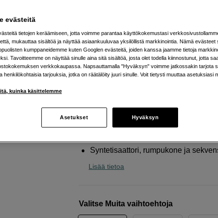
kahdelle henkilölle kätevään
äänitykseen
 evästeitä
teenage engineering
Podcast Kit
steitä tietojen keräämiseen, jotta voimme parantaa käyttökokemustasi verkkosivustollamm
että, mukauttaa sisältöä ja näyttää asiaankuuluvaa yksilöllistä markkinointia. Nämä evästeet 
kopuolisten kumppaneidemme kuten Googlen evästeitä, joiden kanssa jaamme tietoja markkin
si. Tavoitteemme on näyttää sinulle aina sitä sisältöä, josta olet todella kiinnostunut, jotta s
Verkkokauppa
:
Toimitusaika ei tiedoss
ostokokemuksen verkkokaupassa. Napsauttamalla "Hyväksyn" voimme jatkossakin tarjota si
ja henkilökohtaisia tarjouksia, jotka on räätälöity juuri sinulle. Voit tietysti muuttaa asetuksiasi 
Helsingin myymälä
:
Varastotilanne
iitä, kuinka käsittelemme
Kannettava 6-kanavainen mikseri ja 
ohjain
Asetukset
Hyväksyn
Tallenna suoraan USB-tallennusmed
44,1/48 kHz - 24 bit
Syntetisaattori, rumpukone ja sekven
Lisää tietoa
Valitse Muita vaihtoehtoja