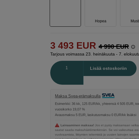
Hopea
Must
3 493
EUR
4 990
EUR
Tarjous voimassa 23. heinäkuuta - 7. elokuut
Määrä
Lisää ostoskoriin
Maksa Svea-erämaksulla
Esimerkki: 36 kk, 125 EUR/kk, yhteensä 4 505 EUR, tod
vuosikorko 19,07 %
Avausmaksu 5 EUR, laskutusmaksu 0 EUR/kk lisäksi
Lainaaminen maksaa!
Jos et pysty maksamaan velkaa
saatat saada maksuhäiriömerkinnän. Se voi vaikeuttaa a
vuokraamista, liittymien tekemistä ja uusien lainojen saami