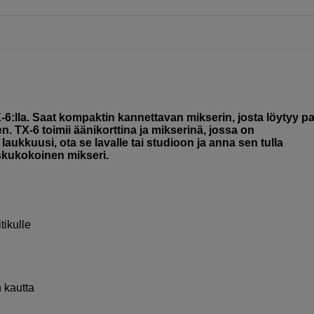
6:lla. Saat kompaktin kannettavan mikserin, josta löytyy pa
 TX-6 toimii äänikorttina ja mikserinä, jossa on
aukkuusi, ota se lavalle tai studioon ja anna sen tulla
skukokoinen mikseri.
tikulle
 kautta