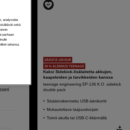
e, analysoida
sisältävät sekä
oinnin
aat parhaan
a
nulle
milloin tahansa.
SÄÄSTÄ 129 EUR
midi-
30 % ALENNUS TEENAGE
Kaksi Sidekick-lisälaitetta akkujen,
iaan
kaapeleiden ja tarvikkeiden kanssa
teenage engineering EP-136 K.O. sidekick
sseri
double pack
Sisäänrakennettu USB-äänikortti
Mukautettava taajuuskorjain
Toimii akulla tai USB-C-liitännällä