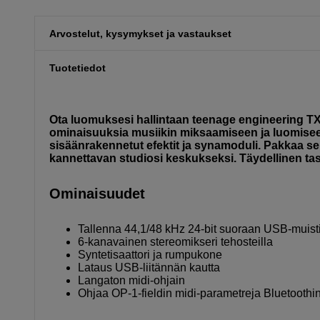
Arvostelut, kysymykset ja vastaukset
Tuotetiedot
Ota luomuksesi hallintaan teenage engineering TX-
ominaisuuksia musiikin miksaamiseen ja luomiseen.
sisäänrakennetut efektit ja synamoduli. Pakkaa se l
kannettavan studiosi keskukseksi. Täydellinen ta
Ominaisuudet
Tallenna 44,1/48 kHz 24-bit suoraan USB-muisti
6-kanavainen stereomikseri tehosteilla
Syntetisaattori ja rumpukone
Lataus USB-liitännän kautta
Langaton midi-ohjain
Ohjaa OP-1-fieldin midi-parametreja Bluetoothin