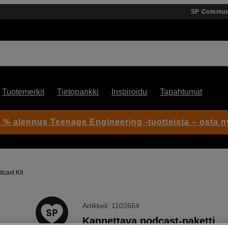
SP Commun
Tuotemerkit
Tietopankki
Inspiroidu
Tapahtumat
 % alennus Teenage Engineering -tuotteista – osta n
cast Kit
Artikkeli: 1102664
Kannettava podcast-paketti