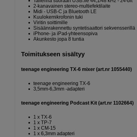
Tallenna suoraan USB:lle 44,1/48 kHz - 24-bit
2-kanavainen stereo-multiefektilaite
Midi - USB-C ja Bluetooth LE
Kuulokemikrofonin tuki
Viritin soittimille
Sisäänrakennettu syntetisaattori sekvensserillä
iPhone- ja iPad-yhteensopiva
Akunkesto jopa 8 tuntia
Toimitukseen sisältyy
teenage engineering TX-6 mixer (art.nr 1055440)
teenage engineering TX-6
3,5mm-6,3mm -adapteri
teenage engineering Podcast Kit (art.nr 1102664)
1 x TX-6
1 x TP-7
1 x CM-15
1 x 6,3mm adapteri