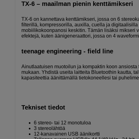
TX-6 – maailman pienin kenttämikseri
TX-6 on kannettava kenttämikseri, jossa on 6 stereo
filterillä, kompressorilla, auxilla, cuella ja digitaalisi
mobiilikokoonpanosi keskitin. Tämän lisäksi mikseri 
efektejä, kuten äänigeneraattori, jossa on 4 wavefor
teenage engineering - field line
Ainutlaatuisen muotoilun ja kompaktin koon ansiosta fi
mukaan. Yhdistä useita laitteita Bluetoothin kautta, ta
kapasiteettia äänittämällä tietokoneellesi tai puhelime
Tekniset tiedot
6 stereo- tai 12 monotuloa
3 stereolähtöä
12-kanavainen USB äänikortti