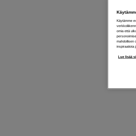
Käytämme
Käytämme evä
verkkoliikenn
omia että ul
personoimisek
mahdollisen 
inspiraatiota 
Lue lisää s