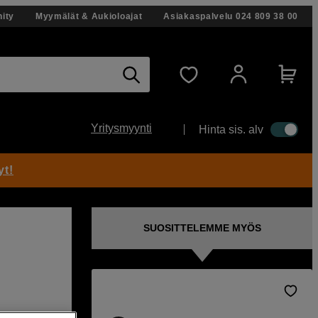
ity
Myymälät & Aukioloajat
Asiakaspalvelu
024 809 38 00
Yritysmyynti
Hinta sis. alv
yt!
SUOSITTELEMME MYÖS