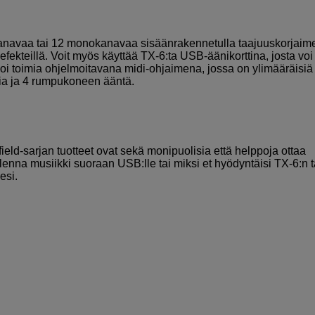
kanavaa tai 12 monokanavaa sisäänrakennetulla taajuuskorjaime
lla efekteillä. Voit myös käyttää TX-6:ta USB-äänikorttina, josta voi 
voi toimia ohjelmoitavana midi-ohjaimena, jossa on ylimääräisiä
mia ja 4 rumpukoneen ääntä.
eld-sarjan tuotteet ovat sekä monipuolisia että helppoja ottaa
llenna musiikki suoraan USB:lle tai miksi et hyödyntäisi TX-6:n t
esi.