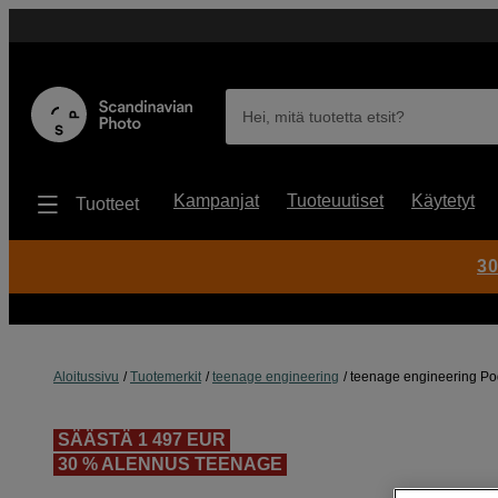
Hei, mitä tuotetta etsit?
Kampanjat
Tuoteuutiset
Käytetyt
Tuotteet
30
Aloitussivu
Tuotemerkit
teenage engineering
teenage engineering Pod
SÄÄSTÄ 1 497 EUR
30 % ALENNUS TEENAGE