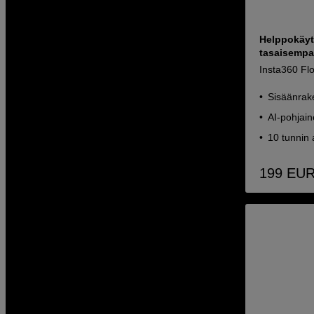
Helppokäyt
tasaisempa
Insta360 Flo
Sisäänrake
AI-pohjai
10 tunnin
199
EU