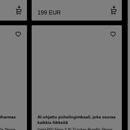
199
EUR
viharmaa
AI-ohjattu puhelingimbaali, joka seuraa
kaikkia liikkeitä
le Stone
Insta360 Flow 2 AI Tracker Bundle Stone