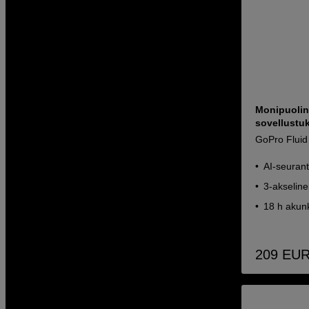
Monipuolin
sovellustuk
GoPro Fluid
AI-seurant
3-akseline
18 h akun
209
EU