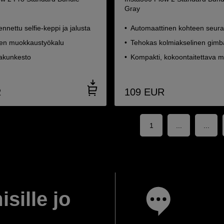
Gray
nnettu selfie-keppi ja jalusta
Automaattinen kohteen seura
nen muokkaustyökalu
Tehokas kolmiakselinen gimb
 akunkesto
Kompakti, kokoontaitettava m
R
109
EUR
1
...
...
isille jo