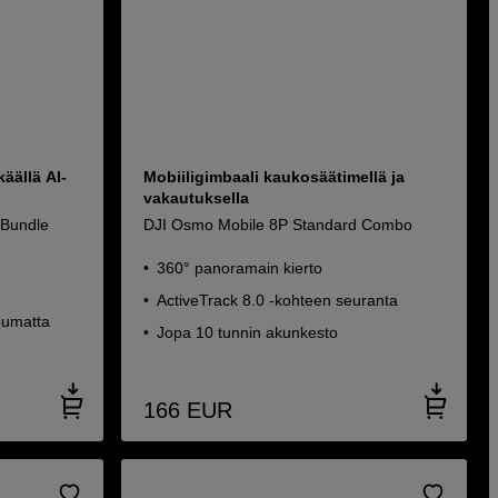
käällä AI-
Mobiiligimbaali kaukosäätimellä ja
vakautuksella
 Bundle
DJI Osmo Mobile 8P Standard Combo
360° panoramain kierto
ActiveTrack 8.0 -kohteen seuranta
ppumatta
Jopa 10 tunnin akunkesto
166
EUR