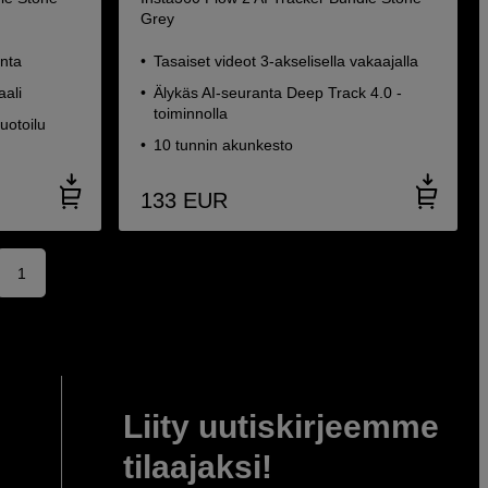
Grey
nta
Tasaiset videot 3-akselisella vakaajalla
aali
Älykäs AI-seuranta Deep Track 4.0 -
toiminnolla
uotoilu
10 tunnin akunkesto
133
EUR
1
Liity uutiskirjeemme
tilaajaksi!