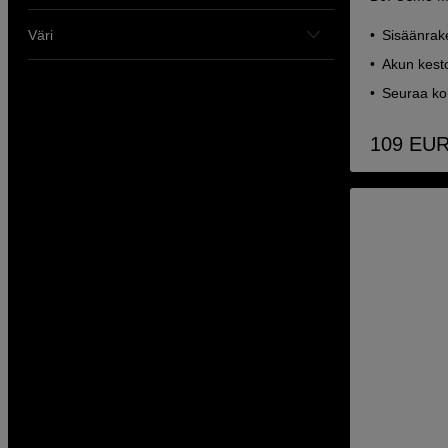
Väri
Sisäänrake
Akun kesto
Seuraa koh
109
EU