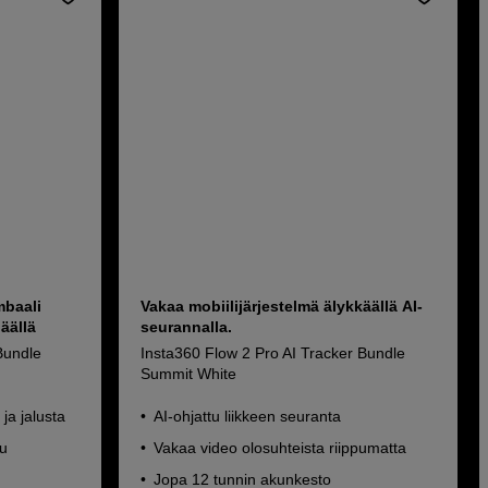
mbaali
Vakaa mobiilijärjestelmä älykkäällä AI-
äällä
seurannalla.
Bundle
Insta360 Flow 2 Pro AI Tracker Bundle
Summit White
ja jalusta
AI-ohjattu liikkeen seuranta
lu
Vakaa video olosuhteista riippumatta
Jopa 12 tunnin akunkesto