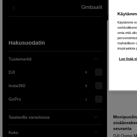
Gimbaalit
Näyttää 15 t
Käytämme
Käytämme evä
verkkoliikenn
omia että ul
personoimisek
Hakusuodatin
mahdollisen 
inspiraatiota 
Tuotemerkit
Lue lisää s
DJI
6
Insta360
8
GoPro
1
Monipuolin
Saatavilla varastossa
sisäänraken
seuranta
Koko
DJI Osmo M