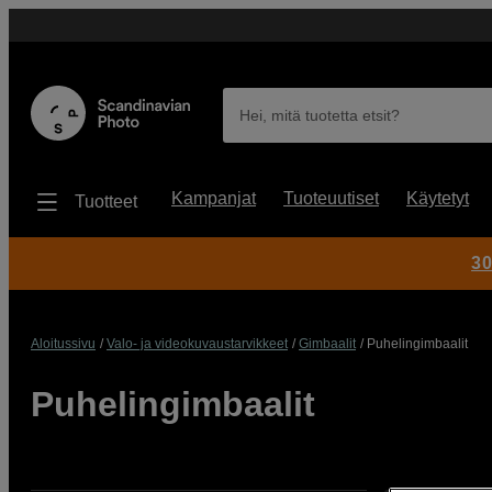
Hei, mitä tuotetta etsit?
Kampanjat
Tuoteuutiset
Käytetyt
Tuotteet
30
Aloitussivu
Valo- ja videokuvaustarvikkeet
Gimbaalit
Puhelingimbaalit
Puhelingimbaalit