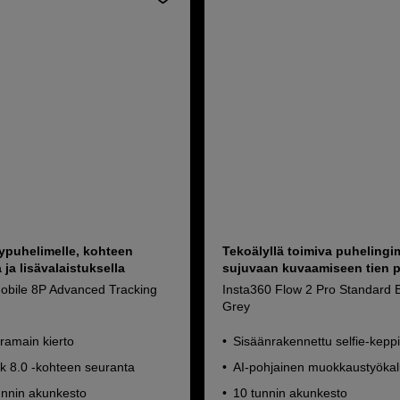
lypuhelimelle, kohteen
Tekoälyllä toimiva puhelingi
 ja lisävalaistuksella
sujuvaan kuvaamiseen tien p
bile 8P Advanced Tracking
Insta360 Flow 2 Pro Standard 
Grey
ramain kierto
Sisäänrakennettu selfie-keppi 
k 8.0 -kohteen seuranta
AI-pohjainen muokkaustyöka
unnin akunkesto
10 tunnin akunkesto