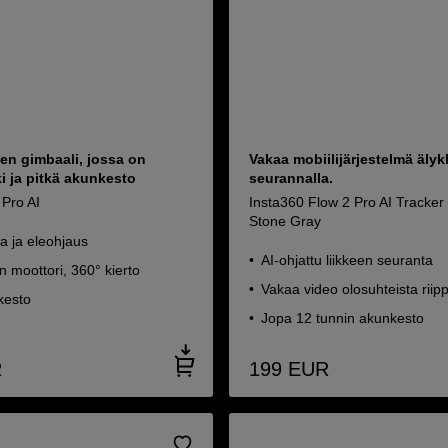
en gimbaali, jossa on
Vakaa mobiilijärjestelmä älyk
i ja pitkä akunkesto
seurannalla.
 Pro AI
Insta360 Flow 2 Pro AI Tracker
Stone Gray
a ja eleohjaus
AI-ohjattu liikkeen seuranta
n moottori, 360° kierto
Vakaa video olosuhteista rii
kesto
Jopa 12 tunnin akunkesto
R
199
EUR