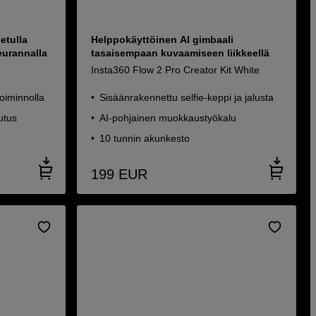
etulla
Helppokäyttöinen AI gimbaali
seurannalla
tasaisempaan kuvaamiseen liikkeellä
Insta360 Flow 2 Pro Creator Kit White
oiminnolla
Sisäänrakennettu selfie-keppi ja jalusta
utus
AI-pohjainen muokkaustyökalu
10 tunnin akunkesto
199
EUR