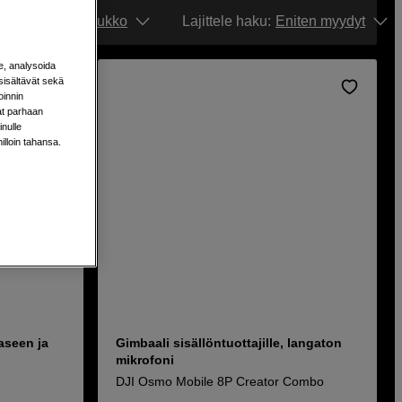
Näytä:
Ruudukko
Lajittele haku
:
Eniten myydyt
e, analysoida
sisältävät sekä
oinnin
aat parhaan
nulle
milloin tahansa.
aseen ja
Gimbaali sisällöntuottajille, langaton
mikrofoni
DJI Osmo Mobile 8P Creator Combo