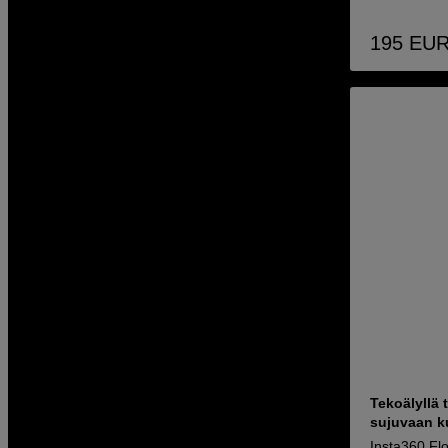
195
EU
Tekoälyllä 
sujuvaan k
Insta360 Fl