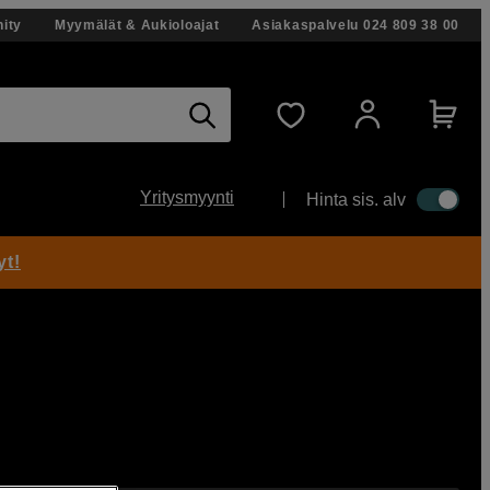
ity
Myymälät & Aukioloajat
Asiakaspalvelu
024 809 38 00
Yritysmyynti
Hinta sis. alv
yt!