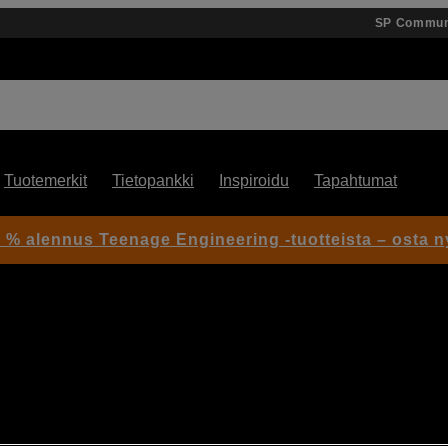
SP Commun
Tuotemerkit
Tietopankki
Inspiroidu
Tapahtumat
 % alennus Teenage Engineering -tuotteista – osta n