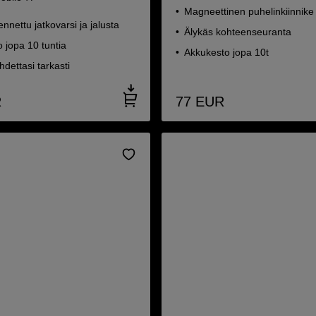
Magneettinen puhelinkiinnike
nnettu jatkovarsi ja jalusta
Älykäs kohteenseuranta
 jopa 10 tuntia
Akkukesto jopa 10t
dettasi tarkasti
R
77
EUR