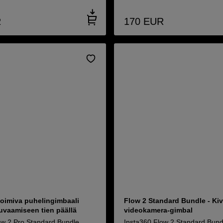
R
170
EUR
toimiva puhelingimbaali
Flow 2 Standard Bundle - Ki
uvaamiseen tien päällä
videokamera-gimbal
ow 2 Pro Standard Bundle
Insta360 Flow 2 Standard Bund