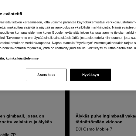
uotetta
 evästeitä
steitä tietojen keräämiseen, jotta voimme parantaa käyttökokemustasi verkkosivustollamm
että, mukauttaa sisältöä ja näyttää asiaankuuluvaa yksilöllistä markkinointia. Nämä evästeet 
kopuolisten kumppaneidemme kuten Googlen evästeitä, joiden kanssa jaamme tietoja markkin
si. Tavoitteemme on näyttää sinulle aina sitä sisältöä, josta olet todella kiinnostunut, jotta s
ostokokemuksen verkkokaupassa. Napsauttamalla "Hyväksyn" voimme jatkossakin tarjota si
ja henkilökohtaisia tarjouksia, jotka on räätälöity juuri sinulle. Voit tietysti muuttaa asetuksiasi 
iitä, kuinka käsittelemme
Asetukset
Hyväksyn
en gimbaali, jossa on
Älykäs puhelingimbaali vaka
nettu valaistus ja älykäs
tärinättömään videoon
DJI Osmo Mobile 7
obile 7P