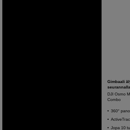
Gimbaali ä
seurannalla
DJI Osmo Mo
Combo
360° pano
ActiveTrac
Jopa 10 t