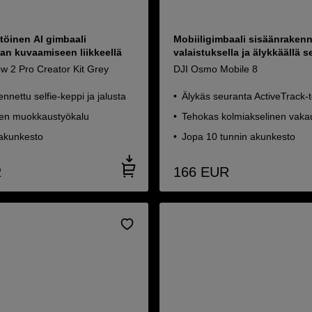
töinen AI gimbaali
Mobiiligimbaali sisäänrakenn
an kuvaamiseen liikkeellä
valaistuksella ja älykkäällä 
w 2 Pro Creator Kit Grey
DJI Osmo Mobile 8
nnettu selfie-keppi ja jalusta
Älykäs seuranta ActiveTrack-t
nen muokkaustyökalu
Tehokas kolmiakselinen vaka
 akunkesto
Jopa 10 tunnin akunkesto
R
166
EUR