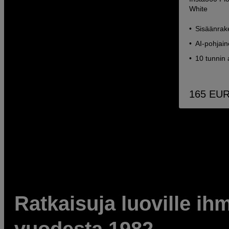
White
Sisäänrake
AI-pohjai
10 tunnin
165
EU
Ratkaisuja luoville ihm