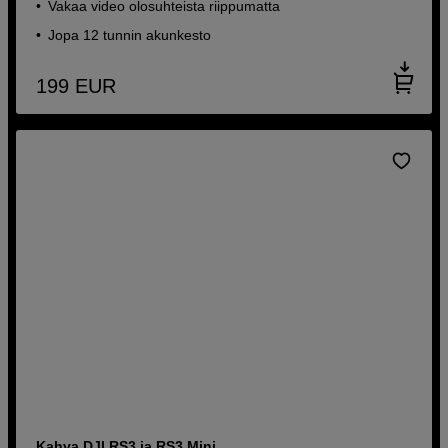
Vakaa video olosuhteista riippumatta
Jopa 12 tunnin akunkesto
199
EUR
Kahva DJI RS3 ja RS3 Mini