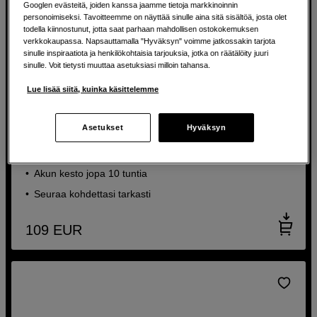
Googlen evästeitä, joiden kanssa jaamme tietoja markkinoinnin
personoimiseksi. Tavoitteemme on näyttää sinulle aina sitä sisältöä, josta olet
todella kiinnostunut, jotta saat parhaan mahdollisen ostokokemuksen
verkkokaupassa. Napsauttamalla "Hyväksyn" voimme jatkossakin tarjota
sinulle inspiraatiota ja henkilökohtaisia tarjouksia, jotka on räätälöity juuri
sinulle. Voit tietysti muuttaa asetuksiasi milloin tahansa.
Lue lisää siitä, kuinka käsittelemme
Monipuolinen gimbaali, jossa on sisäänrakennettu
valaistus ja älykäs seuranta
DJI Osmo Mobile 7P
Asetukset
Hyväksyn
Sisäänrakennettu jatkovarsi ja jalusta
Akun kesto jopa 10 tuntia
Seuraa kohdettasi tarkasti
109
EUR