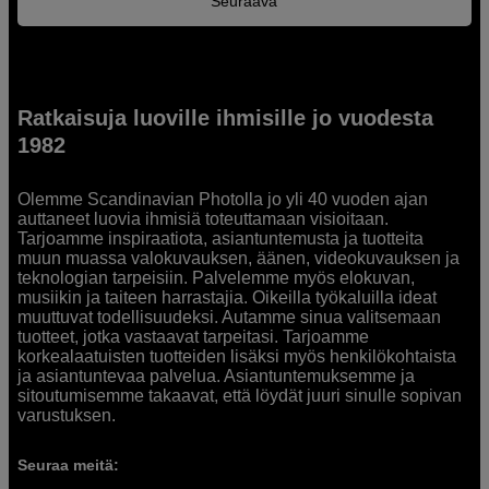
Seuraava
Ratkaisuja luoville ihmisille jo vuodesta
1982
Olemme Scandinavian Photolla jo yli 40 vuoden ajan
auttaneet luovia ihmisiä toteuttamaan visioitaan.
Tarjoamme inspiraatiota, asiantuntemusta ja tuotteita
muun muassa valokuvauksen, äänen, videokuvauksen ja
teknologian tarpeisiin. Palvelemme myös elokuvan,
musiikin ja taiteen harrastajia. Oikeilla työkaluilla ideat
muuttuvat todellisuudeksi. Autamme sinua valitsemaan
tuotteet, jotka vastaavat tarpeitasi. Tarjoamme
korkealaatuisten tuotteiden lisäksi myös henkilökohtaista
ja asiantuntevaa palvelua. Asiantuntemuksemme ja
sitoutumisemme takaavat, että löydät juuri sinulle sopivan
varustuksen.
Seuraa meitä: