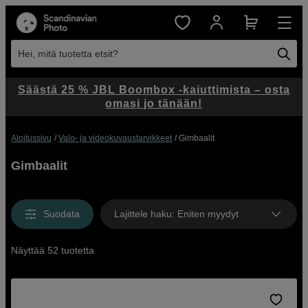
Hei, mitä tuotetta etsit?
Säästä 25 % JBL Boombox -kaiuttimista – osta
omasi jo tänään!
Aloitussivu
Valo- ja videokuvaustarvikkeet
Gimbaalit
Gimbaalit
Suodata
Lajittele haku
:
Eniten myydyt
Näyttää 52 tuotetta