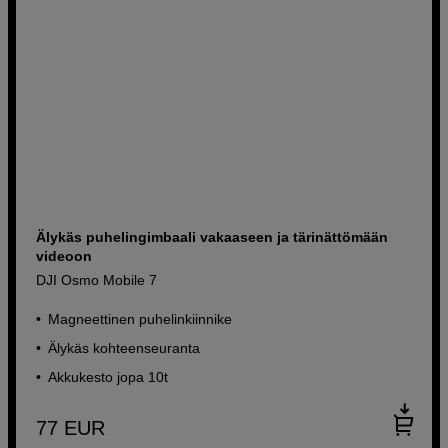
Älykäs puhelingimbaali vakaaseen ja tärinättömään
videoon
DJI Osmo Mobile 7
Magneettinen puhelinkiinnike
Älykäs kohteenseuranta
Akkukesto jopa 10t
77
EUR