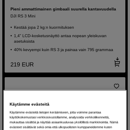
Pieni ammattimainen gimbaali suurella kantavuudella
DJI RS 3 Mini
Kestää jopa 2 kg:n kuormituksen
1,4” LCD-kosketusnäyttö antaa nopean yleiskuvan
asetuksista
40% kevyempi kuin RS 3 ja painaa vain 795 grammaa
219
EUR
Käytämme evästeitä
Käytämme evästeitä tietojen keräämiseen, jotta voimme parantaa
käyttökokemustasi verkkosivustollamme, analysoida verkkoliikennettä,
mukauttaa sisältöä ja näyttää asiaankuuluvaa yksilöllistä markkinointia. Nämä
evästeet sisältävät sekä omia että ulkopuolisten kumppaneidemme kuten