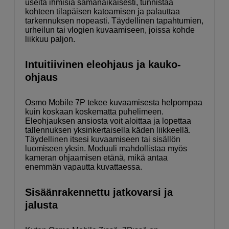
useita ihmisiä samanaikaisesti, tunnistaa
kohteen tilapäisen katoamisen ja palauttaa
tarkennuksen nopeasti. Täydellinen tapahtumien,
urheilun tai vlogien kuvaamiseen, joissa kohde
liikkuu paljon.
Intuitiivinen eleohjaus ja kauko-
ohjaus
Osmo Mobile 7P tekee kuvaamisesta helpompaa
kuin koskaan koskematta puhelimeen.
Eleohjauksen ansiosta voit aloittaa ja lopettaa
tallennuksen yksinkertaisella käden liikkeellä.
Täydellinen itsesi kuvaamiseen tai sisällön
luomiseen yksin. Moduuli mahdollistaa myös
kameran ohjaamisen etänä, mikä antaa
enemmän vapautta kuvattaessa.
Sisäänrakennettu jatkovarsi ja
jalusta