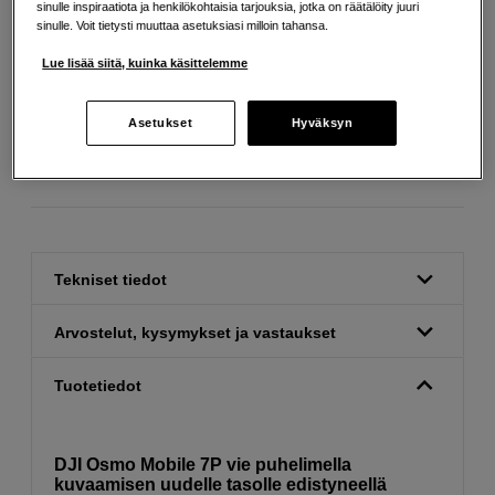
sinulle inspiraatiota ja henkilökohtaisia tarjouksia, jotka on räätälöity juuri
sinulle. Voit tietysti muuttaa asetuksiasi milloin tahansa.
Lue lisää siitä, kuinka käsittelemme
Ilmainen toimitus yli 200 EUR ostoksille
Osta nyt ja maksa myöhemmin
Asetukset
Hyväksyn
Henkilökohtaista palvelua
Tekniset tiedot
Arvostelut, kysymykset ja vastaukset
Tuotetiedot
DJI Osmo Mobile 7P vie puhelimella
kuvaamisen uudelle tasolle edistyneellä