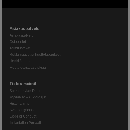
Asiakaspalvelu
Asiakaspalvelu
Ostoehdot
Toimitustavat
Reklamaatiot ja huoltotapaukset
Henkilötiedot
Muuta evästeasetuksia
Tietoa meistä
Scandinavian Photo
Myymälät & Aukioloajat
Historiamme
Avoimet työpaikat
Code of Conduct
Ilmiantajien Portaali