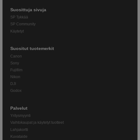
Suosittuja sivuja
SP Tykkää
SP Community
Käytetyt
Suositut tuotemerkit
Canon
Sony
Fujifilm
Nikon
DJI
Godox
Palvelut
Yritysmyynti
Vaihtokaupat ja käytetyt tuotteet
Lahjakortti
Kuvataide