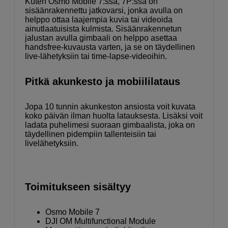
Kuten Osmo Mobile 7:ssä, 7P:ssä on
sisäänrakennettu jatkovarsi, jonka avulla on
helppo ottaa laajempia kuvia tai videoida
ainutlaatuisista kulmista. Sisäänrakennetun
jalustan avulla gimbaali on helppo asettaa
handsfree-kuvausta varten, ja se on täydellinen
live-lähetyksiin tai time-lapse-videoihin.
Pitkä akunkesto ja mobiililataus
Jopa 10 tunnin akunkeston ansiosta voit kuvata
koko päivän ilman huolta latauksesta. Lisäksi voit
ladata puhelimesi suoraan gimbaalista, joka on
täydellinen pidempiin tallenteisiin tai
livelähetyksiin.
Toimitukseen sisältyy
Osmo Mobile 7
DJI OM Multifunctional Module