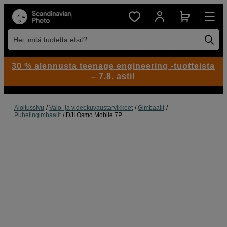
Hei, mitä tuotetta etsit?
30 % alennusta teenage engineering -tuotteista
– 7.8. asti!
Aloitussivu
Valo- ja videokuvaustarvikkeet
Gimbaalit
Puhelingimbaalit
DJI Osmo Mobile 7P