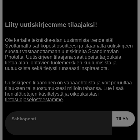
Liity uutiskirjeemme tilaajaksi!
Ole kartalla tekniikka-alan uusimmista trendeistä!
Syöttämällä sähköpostiosoitteesi ja tilaamalla uutiskirjeen
suostut vastaanottamaan uutiskirjeitä Scandinavian
Photolta. Uutiskirjeen tilaajana saat upeita tarjouksia,
tietoa alan johtavien tuotemerkkien kuulumisista ja
uutuuksista sekä tietysti runsaasti inspiraatiota.
Uutiskirjeen tilaaminen on vapaaehtoista ja voit peruuttaa
tilauksen tai suostumuksesi milloin tahansa. Lue lisää
henkilötietojen käsittelystä ja oikeuksistasi
tietosuojaselosteestamme
.
Sähköposti
TILAA