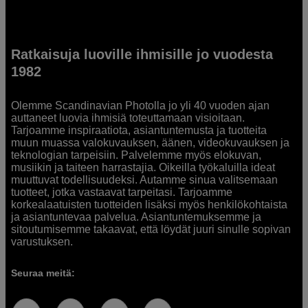
Ratkaisuja luoville ihmisille jo vuodesta
1982
Olemme Scandinavian Photolla jo yli 40 vuoden ajan
auttaneet luovia ihmisiä toteuttamaan visioitaan.
Tarjoamme inspiraatiota, asiantuntemusta ja tuotteita
muun muassa valokuvauksen, äänen, videokuvauksen ja
teknologian tarpeisiin. Palvelemme myös elokuvan,
musiikin ja taiteen harrastajia. Oikeilla työkaluilla ideat
muuttuvat todellisuudeksi. Autamme sinua valitsemaan
tuotteet, jotka vastaavat tarpeitasi. Tarjoamme
korkealaatuisten tuotteiden lisäksi myös henkilökohtaista
ja asiantuntevaa palvelua. Asiantuntemuksemme ja
sitoutumisemme takaavat, että löydät juuri sinulle sopivan
varustuksen.
Seuraa meitä: