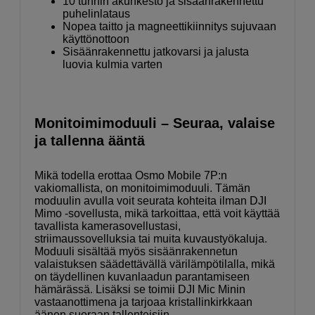
10 tunnin akunkesto ja sisäänrakennettu
puhelinlataus
Nopea taitto ja magneettikiinnitys sujuvaan
käyttönottoon
Sisäänrakennettu jatkovarsi ja jalusta
luovia kulmia varten
Monitoimimoduuli – Seuraa, valaise
ja tallenna ääntä
Mikä todella erottaa Osmo Mobile 7P:n
vakiomallista, on monitoimimoduuli. Tämän
moduulin avulla voit seurata kohteita ilman DJI
Mimo -sovellusta, mikä tarkoittaa, että voit käyttää
tavallista kamerasovellustasi,
striimaussovelluksia tai muita kuvaustyökaluja.
Moduuli sisältää myös sisäänrakennetun
valaistuksen säädettävällä värilämpötilalla, mikä
on täydellinen kuvanlaadun parantamiseen
hämärässä. Lisäksi se toimii DJI Mic Minin
vastaanottimena ja tarjoaa kristallinkirkkaan
äänen suoraan tallenteisiin.