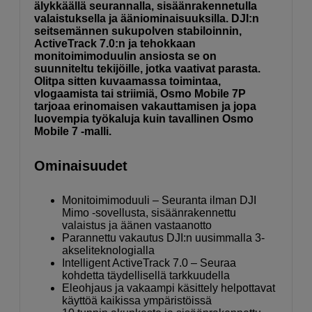
älykkäällä seurannalla, sisäänrakennetulla
valaistuksella ja ääniominaisuuksilla. DJI:n
seitsemännen sukupolven stabiloinnin,
ActiveTrack 7.0:n ja tehokkaan
monitoimimoduulin ansiosta se on
suunniteltu tekijöille, jotka vaativat parasta.
Olitpa sitten kuvaamassa toimintaa,
vlogaamista tai striimiä, Osmo Mobile 7P
tarjoaa erinomaisen vakauttamisen ja jopa
luovempia työkaluja kuin tavallinen Osmo
Mobile 7 -malli.
Ominaisuudet
Monitoimimoduuli – Seuranta ilman DJI
Mimo -sovellusta, sisäänrakennettu
valaistus ja äänen vastaanotto
Parannettu vakautus DJI:n uusimmalla 3-
akseliteknologialla
Intelligent ActiveTrack 7.0 – Seuraa
kohdetta täydellisellä tarkkuudella
Eleohjaus ja vakaampi käsittely helpottavat
käyttöä kaikissa ympäristöissä