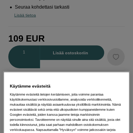
Seuraa kohdettasi tarkasti
Lisää tietoa
109
EUR
Määrä
Lisää ostoskoriin
Maksa Svea-erämaksulla
Esimerkki: 36 kk, 4 EUR/kk, yhteensä 149 EUR, todellinen vuosikorko
Käytämme evästeitä
19,07 %
Käytämme evästeitä tietojen keräämiseen, jotta voimme parantaa
Avausmaksu 5 EUR, laskutusmaksu 0 EUR/kk lisäksi
käyttökokemustasi verkkosivustollamme, analysoida verkkoliikennettä,
mukauttaa sisältöä ja näyttää asiaankuuluvaa yksilöllistä markkinointia. Nämä
Lainaaminen maksaa!
Jos et pysty maksamaan velkaa ajoissa, saatat
evästeet sisältävät sekä omia että ulkopuolisten kumppaneidemme kuten
saada maksuhäiriömerkinnän. Se voi vaikeuttaa asunnon vuokraamista,
liittymien tekemistä ja uusien lainojen saamista. Apua saat kuntasi talous- ja
Googlen evästeitä, joiden kanssa jaamme tietoja markkinoinnin
velkaneuvonnasta. Yhteystiedot löydät sivulta
kkv.fi (avautuu uuteen
personoimiseksi. Tavoitteemme on näyttää sinulle aina sitä sisältöä, josta olet
välilehteen)
todella kiinnostunut, jotta saat parhaan mahdollisen ostokokemuksen
verkkokaupassa. Napsauttamalla "Hyväksyn" voimme jatkossakin tarjota