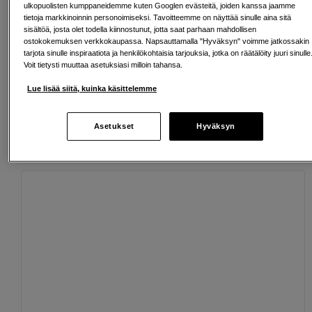
ulkopuolisten kumppaneidemme kuten Googlen evästeitä, joiden kanssa jaamme
tietoja markkinoinnin personoimiseksi. Tavoitteemme on näyttää sinulle aina sitä
Ilmainen toimitus yli 200 EUR ostoksille
sisältöä, josta olet todella kiinnostunut, jotta saat parhaan mahdollisen
ostokokemuksen verkkokaupassa. Napsauttamalla "Hyväksyn" voimme jatkossakin
tarjota sinulle inspiraatiota ja henkilökohtaisia tarjouksia, jotka on räätälöity juuri sinulle
Osta nyt ja maksa myöhemmin
Voit tietysti muuttaa asetuksiasi milloin tahansa.
Henkilökohtaista palvelua
Lue lisää siitä, kuinka käsittelemme
Asetukset
Hyväksyn
Sopivat lisävarusteet
Näytä lisää