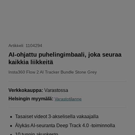
Artikkeli: 1104294
AI-ohjattu puhelingimbaali, joka seuraa
kaikkia liikkeitä
Insta360
Flow 2 AI Tracker Bundle Stone Grey
Verkkokauppa
:
Varastossa
Helsingin myymälä
:
Varastotilanne
Tasaiset videot 3-akselisella vakaajalla
Älykäs AI-seuranta Deep Track 4.0 -toiminnolla
10 tunnin akunkesto