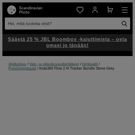
Hei, mitä tuotetta etsit?
Säästä 25 % JBL Boombox -kaiuttimista – osta
omasi jo tänään!
Aloitussivu
Valo- ja videokuvaustarvikkeet
Gimbaalit
Puhelingimbaalit
Insta360 Flow 2 AI Tracker Bundle Stone Grey