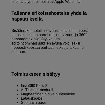
toisella älypuhelimella tai Apple Watchilla.
Tallenna erikoistehosteita yhdellä
napautuksella
Sisäänrakennetuilla kuvaustiloilla teet helposti
tehosteita kuten barrel roll, dolly zoom ja 360°
panoraamakuvia. Älykkäiden
editointiominaisuuksien avulla voit lisäksi
nopeasti koostaa parhaat hetket ja jakaa ne
suoraan.
Toimitukseen sisältyy
Insta360 Flow 2
AI Tracker -moduuli
Magneettinen pidike puhelimelle
Latauskaapeli
Suojaava pussi