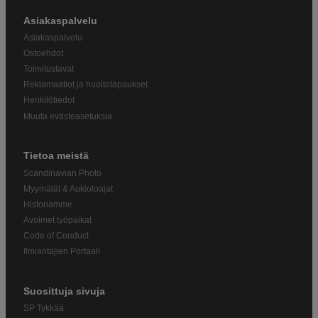
Asiakaspalvelu
Asiakaspalvelu
Ostoehdot
Toimitustavat
Reklamaatiot ja huoltotapaukset
Henkilötiedot
Muuta evästeasetuksia
Tietoa meistä
Scandinavian Photo
Myymälät & Aukioloajat
Historiamme
Avoimet työpaikat
Code of Conduct
Ilmiantajien Portaali
Suosittuja sivuja
SP Tykkää