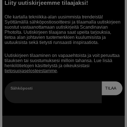
Liity uutiskirjeemme tilaajaksi!
Ole kartalla tekniikka-alan uusimmista trendeistä!
Syöttämällä sähköpostiosoitteesi ja tilaamalla uutiskirjeen
suostut vastaanottamaan uutiskirjeitä Scandinavian
Photolta. Uutiskirjeen tilaajana saat upeita tarjouksia,
tietoa alan johtavien tuotemerkkien kuulumisista ja
uutuuksista sekä tietysti runsaasti inspiraatiota.
Uutiskirjeen tilaaminen on vapaaehtoista ja voit peruuttaa
tilauksen tai suostumuksesi milloin tahansa. Lue lisää
henkilötietojen käsittelystä ja oikeuksistasi
tietosuojaselosteestamme
.
Sähköposti
TILAA