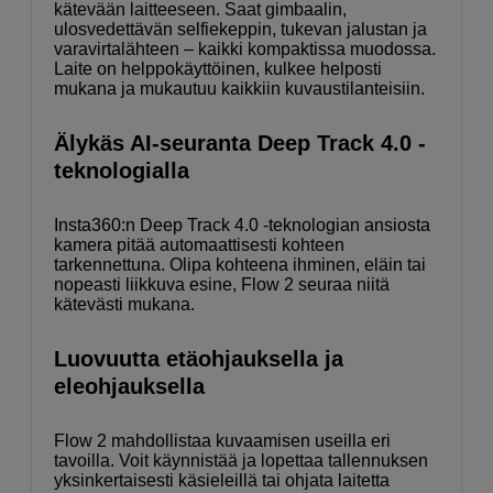
kätevään laitteeseen. Saat gimbaalin,
ulosvedettävän selfiekeppin, tukevan jalustan ja
varavirtalähteen – kaikki kompaktissa muodossa.
Laite on helppokäyttöinen, kulkee helposti
mukana ja mukautuu kaikkiin kuvaustilanteisiin.
Älykäs AI-seuranta Deep Track 4.0 -
teknologialla
Insta360:n Deep Track 4.0 -teknologian ansiosta
kamera pitää automaattisesti kohteen
tarkennettuna. Olipa kohteena ihminen, eläin tai
nopeasti liikkuva esine, Flow 2 seuraa niitä
kätevästi mukana.
Luovuutta etäohjauksella ja
eleohjauksella
Flow 2 mahdollistaa kuvaamisen useilla eri
tavoilla. Voit käynnistää ja lopettaa tallennuksen
yksinkertaisesti käsieleillä tai ohjata laitetta