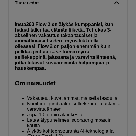
Tuotetiedot
Insta360 Flow 2 on älykäs kumppanisi, kun
haluat tallentaa elämän liikettä. Tehokas 3-
akselinen vakautus takaa tasaiset ja
ammattimaiset videot myös liikkeellä
ollessasi. Flow 2 on paljon enemmän kuin
pelkkä gimbaali – se toimii myös
selfiekeppinä, jalustana ja varavirtalähteenä,
jotka tekevät kuvaamisesta helpompaa ja
hauskempaa.
Ominaisuudet
Vakautetut kuvat ammattimaisella laadulla
Kombinoi gimbaalin, selfiekepin, jalustan ja
varavirtalähteen
Jopa 10 tunnin akunkesto
Lataa älypuhelimesi suoraan gimbaalin
kautta
Älykäs kohteenseuranta AI-teknologialla