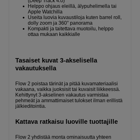
(Deep Track 4.0)
Helppo ohjaus eleillä, älypuhelimella tai
Apple Watchilla
Useita luovia kuvaustiloja kuten barrel roll,
dolly zoom ja 360° panorama
Kompakti ja taitettava muotoilu, helppo
ottaa mukaan kaikkialle
Tasaiset kuvat 3-akselisella
vakautuksella
Flow 2 poistaa tärinät ja pitää kuvamateriaalisi
vakaana, vaikka juoksisit tai kuvaisit liikkeessä.
Kehittynyt 3-akselinen vakautus varmistaa
pehmeät ja ammattimaiset tulokset ilman erillistä
jälkieditointia.
Kattava ratkaisu luoville tuottajille
Flow 2 yhdistää monta ominaisuutta yhteen