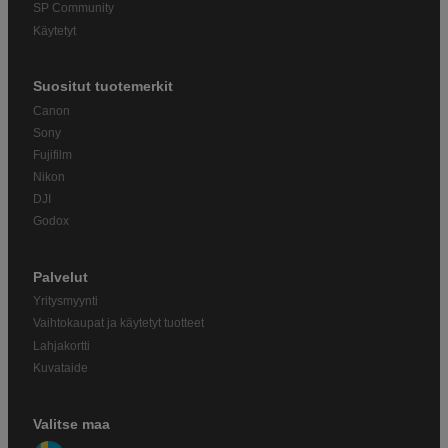
SP Community
Käytetyt
Suositut tuotemerkit
Canon
Sony
Fujifilm
Nikon
DJI
Godox
Palvelut
Yritysmyynti
Vaihtokaupat ja käytetyt tuotteet
Lahjakortti
Kuvataide
Valitse maa