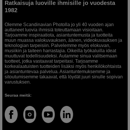
Ratkaisuja luoville ihmisille jo vuodesta
1982
Olemme Scandinavian Photolla jo yli 40 vuoden ajan
auttaneet luovia ihmisiä toteuttamaan visioitaan.
Tarjoamme inspiraatiota, asiantuntemusta ja tuotteita
muun muassa valokuvauksen, äänen, videokuvauksen ja
teknologian tarpeisiin. Palvelemme myös elokuvan,
musiikin ja taiteen harrastajia. Oikeilla työkaluilla ideat
muuttuvat todellisuudeksi. Autamme sinua valitsemaan
tuotteet, jotka vastaavat tarpeitasi. Tarjoamme
korkealaatuisten tuotteiden lisäksi myös henkilökohtaista
ja asiantuntevaa palvelua. Asiantuntemuksemme ja
sitoutumisemme takaavat, että löydät juuri sinulle sopivan
varustuksen.
Seuraa meitä: