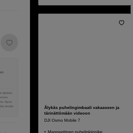
nen
 ajoissa,
sunnon
sta. Apua
ät sivulta
Älykäs puhelingimbaali vakaaseen ja
tärinättömään videoon
DJI Osmo Mobile 7
Magneettinen puhelinkiinnike