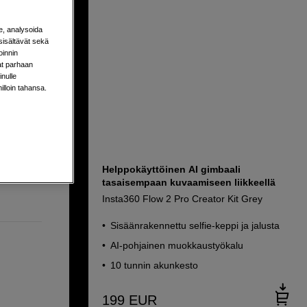
ällä
e, analysoida
sisältävät sekä
oinnin
aat parhaan
nulle
milloin tahansa.
sta
Helppokäyttöinen AI gimbaali
tasaisempaan kuvaamiseen liikkeellä
Insta360 Flow 2 Pro Creator Kit Grey
Sisäänrakennettu selfie-keppi ja jalusta
AI-pohjainen muokkaustyökalu
10 tunnin akunkesto
199
EUR