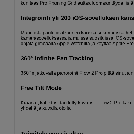
kun taas Pro Framing Grid auttaa luomaan täydellisiä 
Integrointi yli 200 iOS-sovelluksen kan
Muodosta pariliitos iPhonen kanssa sekunneissa helpo
kamerasovelluksessa ja muissa suosituissa iOS-sovel
ohjata gimbaalia Apple Watchilla ja käyttää Apple P
360° Infinite Pan Tracking
360°:n jatkuvalla panorointi Flow 2 Pro pitää sinut aina
Free Tilt Mode
Kraana-, kallistus- tai dolly-kuvaus – Flow 2 Pro käsit
yhdellä jatkuvalla otolla.
Toimitukseen sisältyy