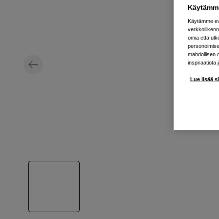
Käytämme
Käytämme evä
verkkoliikenn
omia että ul
personoimisek
mahdollisen 
inspiraatiota 
Lue lisää s