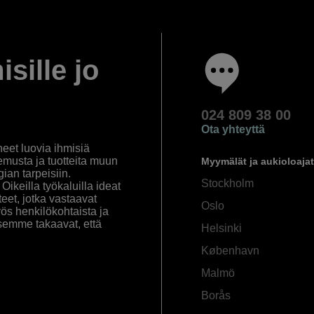
isille jo
024 809 38 00
Ota yhteyttä
eet luovia ihmisiä
emusta ja tuotteita muun
Myymälät ja aukioloajat
an tarpeisiin.
Stockholm
ikeilla työkaluilla ideat
eet, jotka vastaavat
Oslo
yös henkilökohtaista ja
semme takaavat, että
Helsinki
København
Malmö
Borås