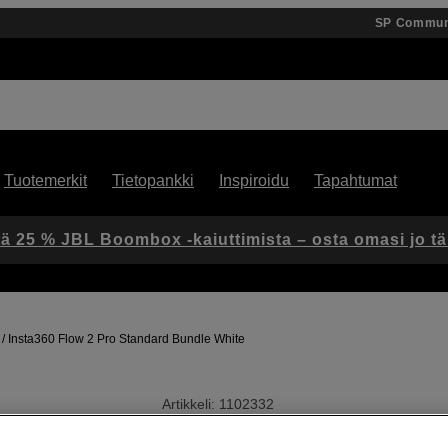
SP Commun
Tuotemerkit
Tietopankki
Inspiroidu
Tapahtumat
ä 25 % JBL Boombox -kaiuttimista – osta omasi jo t
Insta360 Flow 2 Pro Standard Bundle White
Artikkeli: 1102332
Tekoälyllä toimiva puhelingim