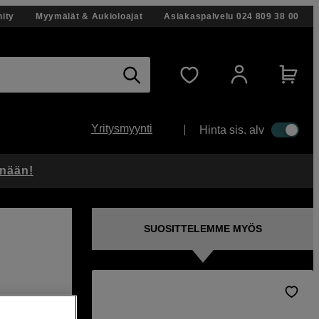
ity
Myymälät & Aukioloajat
Asiakaspalvelu
024 809 38 00
Yritysmyynti
Hinta sis. alv
änään!
SUOSITTELEMME MYÖS
baali