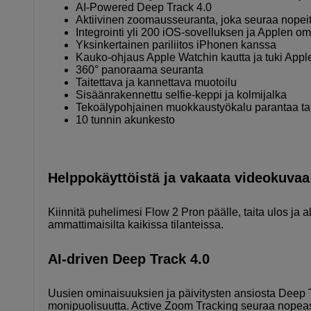
AI-Powered Deep Track 4.0
Aktiivinen zoomausseuranta, joka seuraa nopeita 
Integrointi yli 200 iOS-sovelluksen ja Applen 
Yksinkertainen pariliitos iPhonen kanssa
Kauko-ohjaus Apple Watchin kautta ja tuki Appl
360° panoraama seuranta
Taitettava ja kannettava muotoilu
Sisäänrakennettu selfie-keppi ja kolmijalka
Tekoälypohjainen muokkaustyökalu parantaa tal
10 tunnin akunkesto
Helppokäyttöistä ja vakaata videokuvaa
Kiinnitä puhelimesi Flow 2 Pron päälle, taita ulos ja
ammattimaisilta kaikissa tilanteissa.
AI-driven Deep Track 4.0
Uusien ominaisuuksien ja päivitysten ansiosta Deep Tr
monipuolisuutta. Active Zoom Tracking seuraa nopeasti