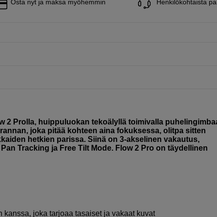
Osta nyt ja maksa myöhemmin
Henkilökohtaista pa
ow 2 Prolla, huippuluokan tekoälyllä toimivalla puhelingimbaal
urannan, joka pitää kohteen aina fokuksessa, olitpa sitten
aiden hetkien parissa. Siinä on 3-akselinen vakautus,
e Pan Tracking ja Free Tilt Mode. Flow 2 Pro on täydellinen
 kanssa, joka tarjoaa tasaiset ja vakaat kuvat