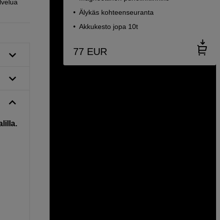
lvelua
Älykäs kohteenseuranta
Akkukesto jopa 10t
77
EUR
illa.