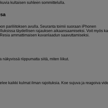
kuvia kultaisen suhteen sommittelulla.
ssa
n pariliitoksen avulla. Seuranta toimii suoraan iPhonen
luksissa täydellisen rajauksen aikaansaamiseksi. Voit myös k
roResia ammattimaisen kuvanlaadun saavuttamiseksi.
 näkyvissä riippumatta siitä, miten liikut.
telee kaikki kulmat ilman rajoituksia. Koe sujuva ja reagoiva vid