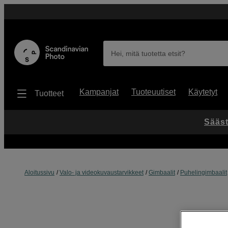
Hei, mitä tuotetta etsit?
Kampanjat
Tuoteuutiset
Käytetyt
Tuotteet
Sääst
Aloitussivu
Valo- ja videokuvaustarvikkeet
Gimbaalit
Puhelingimbaalit