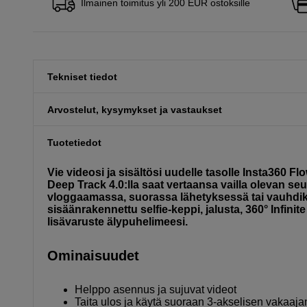
Ilmainen toimitus yli 200 EUR ostoksille
Tekniset tiedot
Arvostelut, kysymykset ja vastaukset
Tuotetiedot
Vie videosi ja sisältösi uudelle tasolle Insta360 Fl
Deep Track 4.0:lla saat vertaansa vailla olevan se
vloggaamassa, suorassa lähetyksessä tai vauhdikk
sisäänrakennettu selfie-keppi, jalusta, 360° Infinit
lisävaruste älypuhelimeesi.
Ominaisuudet
Helppo asennus ja sujuvat videot
Taita ulos ja käytä suoraan 3-akselisen vakaajan