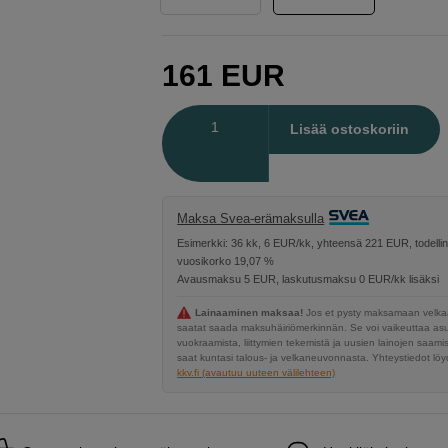
161
EUR
Määrä
Lisää ostoskoriin
Maksa Svea-erämaksulla
Esimerkki: 36 kk, 6 EUR/kk, yhteensä 221 EUR, todelli
vuosikorko 19,07 %
Avausmaksu 5 EUR, laskutusmaksu 0 EUR/kk lisäksi
Lainaaminen maksaa!
Jos et pysty maksamaan velkaa
saatat saada maksuhäiriömerkinnän. Se voi vaikeuttaa a
vuokraamista, liittymien tekemistä ja uusien lainojen saami
saat kuntasi talous- ja velkaneuvonnasta. Yhteystiedot löyd
kkv.fi (avautuu uuteen välilehteen)