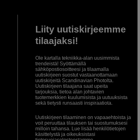
Liity uutiskirjeemme
tilaajaksi!
Ole kartalla tekniikka-alan uusimmista
trendeistä! Syöttämällä
sähköpostiosoitteesi ja tilaamalla
uutiskirjeen suostut vastaanottamaan
uutiskirjeitä Scandinavian Photolta.
Uutiskirjeen tilaajana saat upeita
tarjouksia, tietoa alan johtavien
tuotemerkkien kuulumisista ja uutuuksista
sekä tietysti runsaasti inspiraatiota.
Uutiskirjeen tilaaminen on vapaaehtoista ja
voit peruuttaa tilauksen tai suostumuksesi
milloin tahansa. Lue lisää henkilötietojen
käsittelystä ja oikeuksistasi
tietosuojaselosteestamme
.