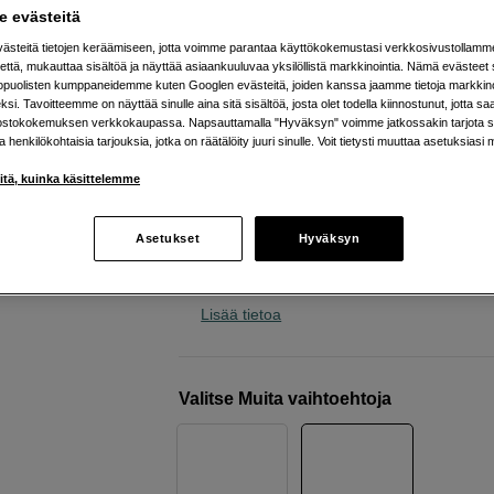
sujuvaan kuvaamiseen tien pä
 evästeitä
Insta360
Flow 2 Pro Standard Bundle White
steitä tietojen keräämiseen, jotta voimme parantaa käyttökokemustasi verkkosivustollamm
että, mukauttaa sisältöä ja näyttää asiaankuuluvaa yksilöllistä markkinointia. Nämä evästeet 
kopuolisten kumppaneidemme kuten Googlen evästeitä, joiden kanssa jaamme tietoja markkin
si. Tavoitteemme on näyttää sinulle aina sitä sisältöä, josta olet todella kiinnostunut, jotta s
Verkkokauppa
:
Varastossa
ostokokemuksen verkkokaupassa. Napsauttamalla "Hyväksyn" voimme jatkossakin tarjota si
ja henkilökohtaisia tarjouksia, jotka on räätälöity juuri sinulle. Voit tietysti muuttaa asetuksiasi 
Helsingin myymälä
:
Varastotilanne
iitä, kuinka käsittelemme
Sisäänrakennettu selfie-keppi ja jalu
Asetukset
Hyväksyn
AI-pohjainen muokkaustyökalu
10 tunnin akunkesto
Lisää tietoa
Valitse Muita vaihtoehtoja