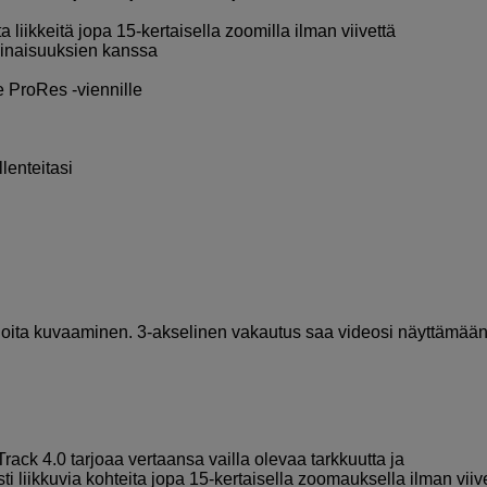
liikkeitä jopa 15-kertaisella zoomilla ilman viivettä
ominaisuuksien kanssa
e ProRes -viennille
lenteitasi
 aloita kuvaaminen. 3-akselinen vakautus saa videosi näyttämää
ack 4.0 tarjoaa vertaansa vailla olevaa tarkkuutta ja
 liikkuvia kohteita jopa 15-kertaisella zoomauksella ilman viive