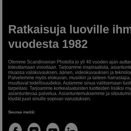
Ratkaisuja luoville ihm
vuodesta 1982
Olemme Scandinavian Photolla jo yli 40 vuoden ajan auttan
toteuttamaan visioitaan. Tarjoamme inspiraatiota, asiantunt
muassa valokuvauksen, äänen, videokuvauksen ja teknologi
Palvelemme myös elokuvan, musiikin ja taiteen harrastajia. O
muuttuvat todellisuudeksi. Autamme sinua valitsemaan tuott
tarpeitasi. Tarjoamme korkealaatuisten tuotteiden lisäksi m
asiantuntevaa palvelua. Asiantuntemuksemme ja sitoutumi
löydät juuri sinulle sopivan varustuksen.
Seuraa meitä: