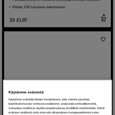
Riittää 108 tulosteen tekemiseen.
39
EUR
Käytämme evästeitä
Käytämme evästeitä tietojen keräämiseen, jotta voimme parantaa
käyttökokemustasi verkkosivustollamme, analysoida verkkoliikennettä,
mukauttaa sisältöä ja näyttää asiaankuuluvaa yksilöllistä markkinointia. Nämä
Mustepakkaus T46S 10 väriä Epson SC-P700:lle
evästeet sisältävät sekä omia että ulkopuolisten kumppaneidemme kuten