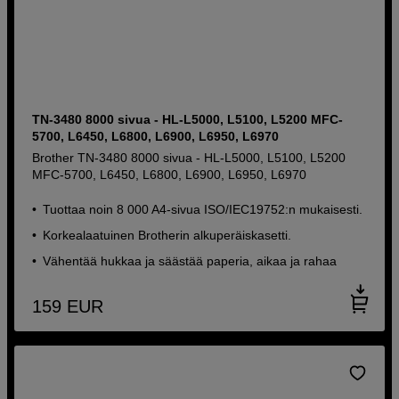
TN-3480 8000 sivua - HL-L5000, L5100, L5200 MFC-
5700, L6450, L6800, L6900, L6950, L6970
Brother TN-3480 8000 sivua - HL-L5000, L5100, L5200
MFC-5700, L6450, L6800, L6900, L6950, L6970
Tuottaa noin 8 000 A4-sivua ISO/IEC19752:n mukaisesti.
Korkealaatuinen Brotherin alkuperäiskasetti.
Vähentää hukkaa ja säästää paperia, aikaa ja rahaa
159
EUR