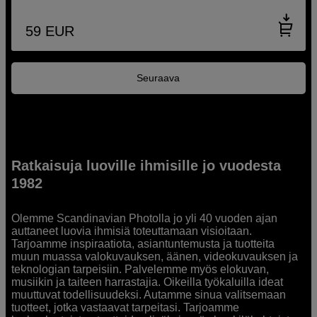
59
EUR
Seuraava
Ratkaisuja luoville ihmisille jo vuodesta
1982
Olemme Scandinavian Photolla jo yli 40 vuoden ajan
auttaneet luovia ihmisiä toteuttamaan visioitaan.
Tarjoamme inspiraatiota, asiantuntemusta ja tuotteita
muun muassa valokuvauksen, äänen, videokuvauksen ja
teknologian tarpeisiin. Palvelemme myös elokuvan,
musiikin ja taiteen harrastajia. Oikeilla työkaluilla ideat
muuttuvat todellisuudeksi. Autamme sinua valitsemaan
tuotteet, jotka vastaavat tarpeitasi. Tarjoamme