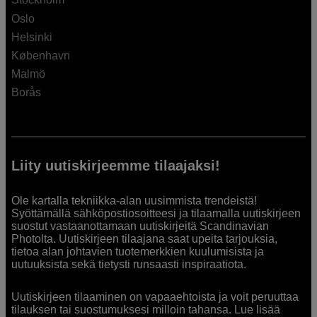
Oslo
Helsinki
København
Malmö
Borås
Liity uutiskirjeemme tilaajaksi!
Ole kartalla tekniikka-alan uusimmista trendeistä!
Syöttämällä sähköpostiosoitteesi ja tilaamalla uutiskirjeen
suostut vastaanottamaan uutiskirjeitä Scandinavian
Photolta. Uutiskirjeen tilaajana saat upeita tarjouksia,
tietoa alan johtavien tuotemerkkien kuulumisista ja
uutuuksista sekä tietysti runsaasti inspiraatiota.
Uutiskirjeen tilaaminen on vapaaehtoista ja voit peruuttaa
tilauksen tai suostumuksesi milloin tahansa. Lue lisää