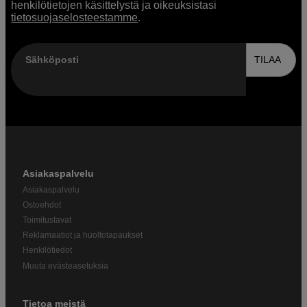
henkilötietojen käsittelystä ja oikeuksistasi
tietosuojaselosteestamme
.
Sähköposti
TILAA
Asiakaspalvelu
Asiakaspalvelu
Ostoehdot
Toimitustavat
Reklamaatiot ja huoltotapaukset
Henkilötiedot
Muuta evästeasetuksia
Tietoa meistä