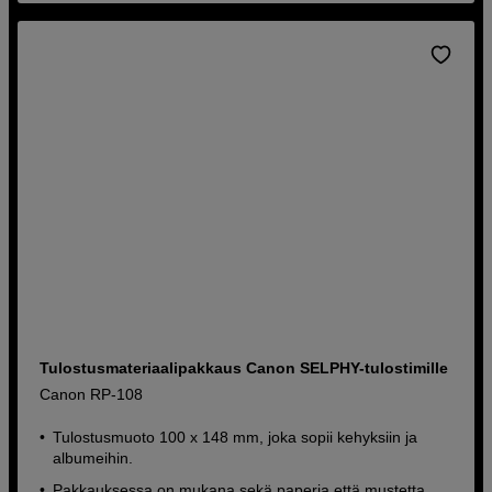
Tulostusmateriaalipakkaus Canon SELPHY-tulostimille
Canon RP-108
Tulostusmuoto 100 x 148 mm, joka sopii kehyksiin ja
albumeihin.
Pakkauksessa on mukana sekä paperia että mustetta.