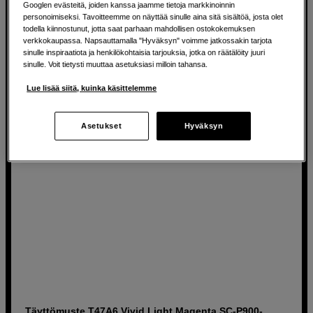
Googlen evästeitä, joiden kanssa jaamme tietoja markkinoinnin
Epson Ink Package T46S 10 Cartridges
personoimiseksi. Tavoitteemme on näyttää sinulle aina sitä sisältöä, josta olet
todella kiinnostunut, jotta saat parhaan mahdollisen ostokokemuksen
verkkokaupassa. Napsauttamalla "Hyväksyn" voimme jatkossakin tarjota
sinulle inspiraatiota ja henkilökohtaisia tarjouksia, jotka on räätälöity juuri
379
EUR
sinulle. Voit tietysti muuttaa asetuksiasi milloin tahansa.
Lue lisää siitä, kuinka käsittelemme
Asetukset
Hyväksyn
Täyttömuste T47A6 Vivid Light Magenta SC-P900-