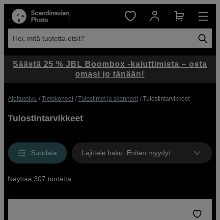
Hei, mitä tuotetta etsit?
Säästä 25 % JBL Boombox -kaiuttimista – osta
omasi jo tänään!
Aloitussivu
Tietokoneet
Tulostimet ja skannerit
Tulostintarvikkeet
Tulostintarvikkeet
Suodata
Lajittele haku
:
Eniten myydyt
Näyttää 307 tuotetta