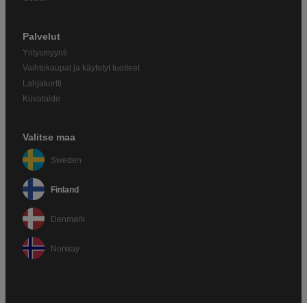
Palvelut
Yritysmyynti
Vaihtokaupat ja käytetyt tuotteet
Lahjakortti
Kuvataide
Valitse maa
Sweden
Finland
Denmark
Norway