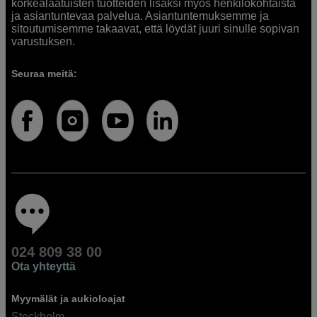
korkealaatuisten tuotteiden lisäksi myös henkilökohtaista
ja asiantuntevaa palvelua. Asiantuntemuksemme ja
sitoutumisemme takaavat, että löydät juuri sinulle sopivan
varustuksen.
Seuraa meitä:
024 809 38 00
Ota yhteyttä
Myymälät ja aukioloajat
Stockholm