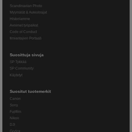
Scandinavian Photo
Myymälät & Aukioloajat
Historiamme
Avoimet työpaikat
Code of Conduct
Ilmiantajien Portaali
Suosittuja sivuja
SP Tykkää
SP Community
Käytetyt
Suositut tuotemerkit
Canon
Sony
Fujifilm
Nikon
DJI
Godox