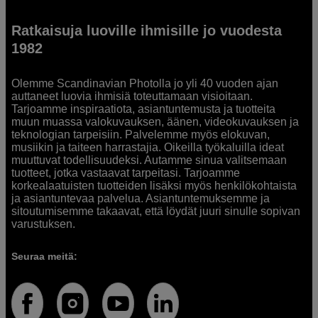
Ratkaisuja luoville ihmisille jo vuodesta
1982
Olemme Scandinavian Photolla jo yli 40 vuoden ajan
auttaneet luovia ihmisiä toteuttamaan visioitaan.
Tarjoamme inspiraatiota, asiantuntemusta ja tuotteita
muun muassa valokuvauksen, äänen, videokuvauksen ja
teknologian tarpeisiin. Palvelemme myös elokuvan,
musiikin ja taiteen harrastajia. Oikeilla työkaluilla ideat
muuttuvat todellisuudeksi. Autamme sinua valitsemaan
tuotteet, jotka vastaavat tarpeitasi. Tarjoamme
korkealaatuisten tuotteiden lisäksi myös henkilökohtaista
ja asiantuntevaa palvelua. Asiantuntemuksemme ja
sitoutumisemme takaavat, että löydät juuri sinulle sopivan
varustuksen.
Seuraa meitä: