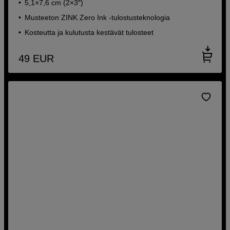
5,1×7,6 cm (2×3″)
Musteeton ZINK Zero Ink -tulostusteknologia
Kosteutta ja kulutusta kestävät tulosteet
49
EUR