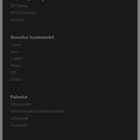
SP Tykkää
SP Community
Käytetyt
Suositut tuotemerkit
Canon
Sony
Fujifilm
Nikon
DJI
Godox
Palvelut
Yritysmyynti
Vaihtokaupat ja käytetyt tuotteet
Lahjakortti
Kuvataide