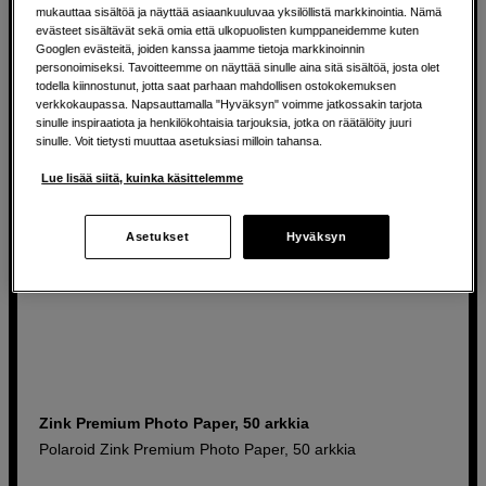
mukauttaa sisältöä ja näyttää asiaankuuluvaa yksilöllistä markkinointia. Nämä
39
EUR
evästeet sisältävät sekä omia että ulkopuolisten kumppaneidemme kuten
Googlen evästeitä, joiden kanssa jaamme tietoja markkinoinnin
personoimiseksi. Tavoitteemme on näyttää sinulle aina sitä sisältöä, josta olet
todella kiinnostunut, jotta saat parhaan mahdollisen ostokokemuksen
verkkokaupassa. Napsauttamalla "Hyväksyn" voimme jatkossakin tarjota
sinulle inspiraatiota ja henkilökohtaisia tarjouksia, jotka on räätälöity juuri
sinulle. Voit tietysti muuttaa asetuksiasi milloin tahansa.
Lue lisää siitä, kuinka käsittelemme
Asetukset
Hyväksyn
Zink Premium Photo Paper, 50 arkkia
Polaroid Zink Premium Photo Paper, 50 arkkia