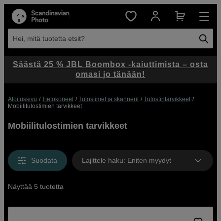
Hei, mitä tuotetta etsit?
Säästä 25 % JBL Boombox -kaiuttimista – osta
omasi jo tänään!
Aloitussivu
Tietokoneet
Tulostimet ja skannerit
Tulostintarvikkeet
Mobiilitulostimien tarvikkeet
Mobiilitulostimien tarvikkeet
Suodata
Lajittele haku
:
Eniten myydyt
Näyttää 5 tuotetta