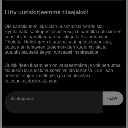
Liity uutiskirjeemme tilaajaksi!
Ole kartalla tekniikka-alan uusimmista trendeistä!
Syöttämällä sähköpostiosoitteesi ja tilaamalla uutiskirjeen
suostut vastaanottamaan uutiskirjeitä Scandinavian
Photolta. Uutiskirjeen tilaajana saat upeita tarjouksia,
tietoa alan johtavien tuotemerkkien kuulumisista ja
uutuuksista sekä tietysti runsaasti inspiraatiota.
Uutiskirjeen tilaaminen on vapaaehtoista ja voit peruuttaa
tilauksen tai suostumuksesi milloin tahansa. Lue lisää
henkilötietojen käsittelystä ja oikeuksistasi
tietosuojaselosteestamme
.
Sähköposti
TILAA