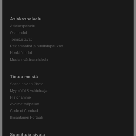
Asiakaspalvelu
Asiakaspalvelu
Ostoehdot
Toimitustavat
Reklamaatiot ja huoltotapaukset
Henkilötiedot
Muuta evästeasetuksia
Tietoa meistä
Scandinavian Photo
Myymälät & Aukioloajat
Historiamme
Avoimet työpaikat
Code of Conduct
Ilmiantajien Portaali
Suosittuja sivuja