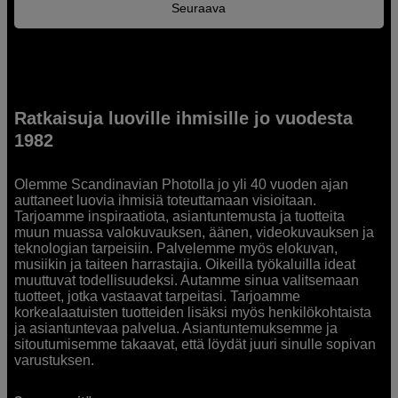
Seuraava
Ratkaisuja luoville ihmisille jo vuodesta
1982
Olemme Scandinavian Photolla jo yli 40 vuoden ajan
auttaneet luovia ihmisiä toteuttamaan visioitaan.
Tarjoamme inspiraatiota, asiantuntemusta ja tuotteita
muun muassa valokuvauksen, äänen, videokuvauksen ja
teknologian tarpeisiin. Palvelemme myös elokuvan,
musiikin ja taiteen harrastajia. Oikeilla työkaluilla ideat
muuttuvat todellisuudeksi. Autamme sinua valitsemaan
tuotteet, jotka vastaavat tarpeitasi. Tarjoamme
korkealaatuisten tuotteiden lisäksi myös henkilökohtaista
ja asiantuntevaa palvelua. Asiantuntemuksemme ja
sitoutumisemme takaavat, että löydät juuri sinulle sopivan
varustuksen.