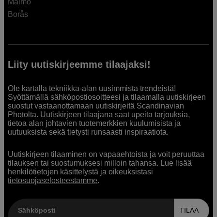
Malmö
Borås
Liity uutiskirjeemme tilaajaksi!
Ole kartalla tekniikka-alan uusimmista trendeistä!
Syöttämällä sähköpostiosoitteesi ja tilaamalla uutiskirjeen
suostut vastaanottamaan uutiskirjeitä Scandinavian
Photolta. Uutiskirjeen tilaajana saat upeita tarjouksia,
tietoa alan johtavien tuotemerkkien kuulumisista ja
uutuuksista sekä tietysti runsaasti inspiraatiota.
Uutiskirjeen tilaaminen on vapaaehtoista ja voit peruuttaa
tilauksen tai suostumuksesi milloin tahansa. Lue lisää
henkilötietojen käsittelystä ja oikeuksistasi
tietosuojaselosteestamme
.
Sähköposti
TILAA