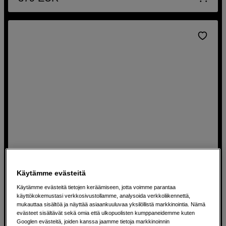
Käytämme evästeitä
Täyttömuste T47A6 Vivid Light Magenta SC-P900-
Käytämme evästeitä tietojen keräämiseen, jotta voimme parantaa
tulostimelle
käyttökokemustasi verkkosivustollamme, analysoida verkkoliikennettä,
Epson T47A6 Vivid Light Magenta UltraChrome Pro 10 –
mukauttaa sisältöä ja näyttää asiaankuuluvaa yksilöllistä markkinointia. Nämä
50ml
evästeet sisältävät sekä omia että ulkopuolisten kumppaneidemme kuten
Googlen evästeitä, joiden kanssa jaamme tietoja markkinoinnin