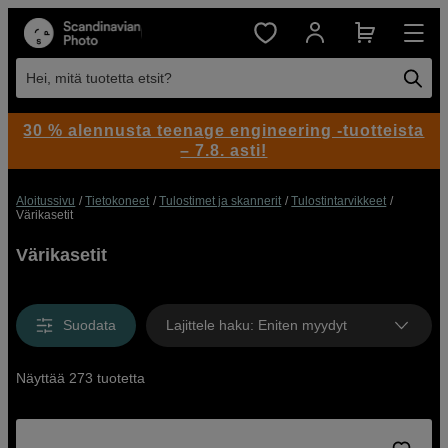
Hei, mitä tuotetta etsit?
30 % alennusta teenage engineering -tuotteista
– 7.8. asti!
Aloitussivu
Tietokoneet
Tulostimet ja skannerit
Tulostintarvikkeet
Värikasetit
Värikasetit
Suodata
Lajittele haku
:
Eniten myydyt
Näyttää 273 tuotetta