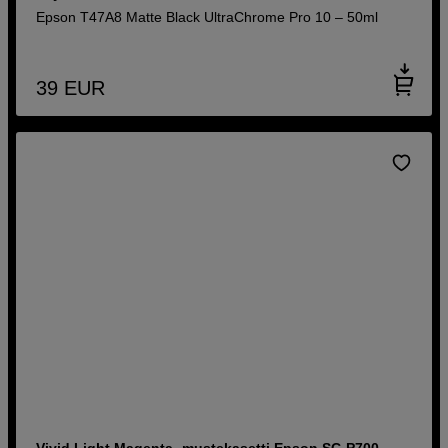
Epson T47A8 Matte Black UltraChrome Pro 10 – 50ml
39
EUR
Vivid Light Magenta -mustekasetti Epson SC-P700 -