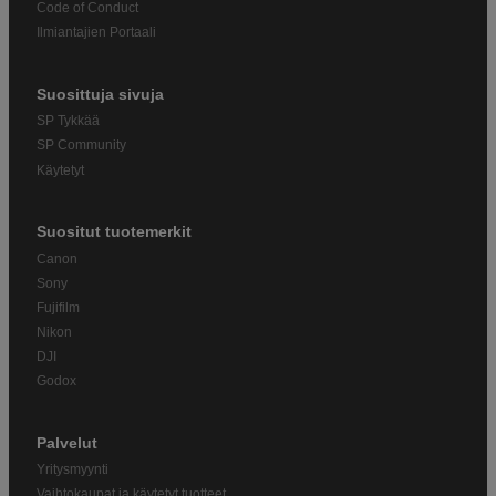
Code of Conduct
Ilmiantajien Portaali
Suosittuja sivuja
SP Tykkää
SP Community
Käytetyt
Suositut tuotemerkit
Canon
Sony
Fujifilm
Nikon
DJI
Godox
Palvelut
Yritysmyynti
Vaihtokaupat ja käytetyt tuotteet