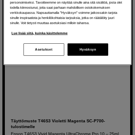
personoimiseksi. Tavoitteemme on näyttää sinulle aina sitä sisältöä, josta olet
todella kiinnostunut, jotta saat parhaan mahdollisen ostokokemuksen
39
EUR
verkkokaupassa. Napsauttamalla "Hyväksyn" voimme jatkossakin tarjota
sinulle inspiraatiota ja henkilökohtaisia tarjouksia, jotka on räätälöity juuri
sinulle. Voit tietysti muuttaa asetuksiasi milloin tahansa.
Lue lisää siitä, kuinka käsittelemme
Asetukset
Hyväksyn
Täyttömuste T46S3 Violetti Magenta SC-P700-
tulostimelle
Epson T46S3 Vivid Magenta UltraChrome Pro 10 – 25ml