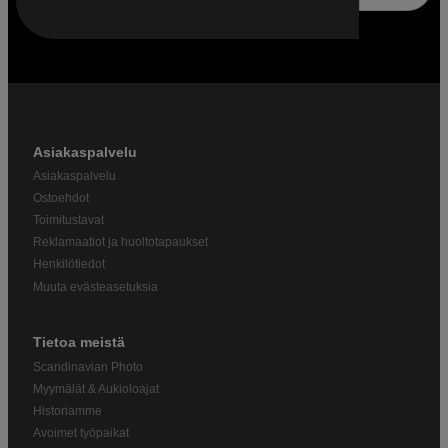
Asiakaspalvelu
Asiakaspalvelu
Ostoehdot
Toimitustavat
Reklamaatiot ja huoltotapaukset
Henkilötiedot
Muuta evästeasetuksia
Tietoa meistä
Scandinavian Photo
Myymälät & Aukioloajat
Historiamme
Avoimet työpaikat