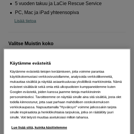
5 vuoden takuu ja LaCie Rescue Service
PC, Mac ja iPad yhteensopiva
Lisää tietoa
Valitse Muistin koko
Käytämme evästeitä
Käytämme evästeitä tietojen keräämiseen, jotta voimme parantaa
48TB
40TB
20TB
käyttökokemustasi verkkosivustollamme, analysoida verkkoliikennettä,
mukauttaa sisältöä ja näyttää asiaankuuluvaa yksilöllistä markkinointia. Nämä
evästeet sisältävät sekä omia että ulkopuolisten kumppaneidemme kuten
Googlen evästeitä, joiden kanssa jaamme tietoja markkinoinnin
personoimiseksi. Tavoitteemme on näyttää sinulle aina sitä sisältöä, josta olet
todella kiinnostunut, jotta saat parhaan mahdollisen ostokokemuksen
verkkokaupassa. Napsauttamalla "Hyväksyn" voimme jatkossakin tarjota
32TB
16TB
sinulle inspiraatiota ja henkilökohtaisia tarjouksia, jotka on räätälöity juuri
sinulle. Voit tietysti muuttaa asetuksiasi milloin tahansa.
Lue lisää siitä, kuinka käsittelemme
2 490
EUR