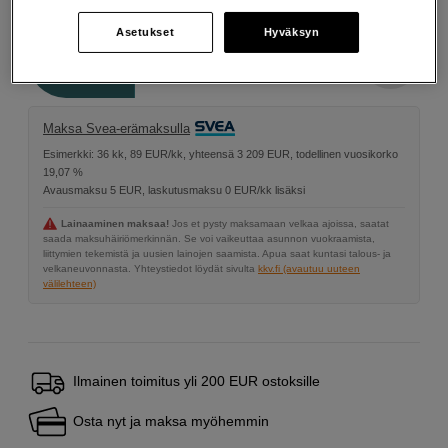
Asetukset
Hyväksyn
Määrä
Lisää ostoskoriin
Maksa Svea-erämaksulla
Esimerkki: 36 kk, 89 EUR/kk, yhteensä 3 209 EUR, todellinen vuosikorko
19,07 %
Avausmaksu 5 EUR, laskutusmaksu 0 EUR/kk lisäksi
Lainaaminen maksaa!
Jos et pysty maksamaan velkaa ajoissa, saatat
saada maksuhäiriömerkinnän. Se voi vaikeuttaa asunnon vuokraamista,
liittymien tekemistä ja uusien lainojen saamista. Apua saat kuntasi talous- ja
velkaneuvonnasta. Yhteystiedot löydät sivulta
kkv.fi (avautuu uuteen
välilehteen)
Ilmainen toimitus yli 200 EUR ostoksille
Osta nyt ja maksa myöhemmin