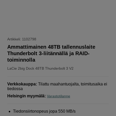
Artikkeli: 1102798
Ammattimainen 48TB tallennuslaite
Thunderbolt 3-liitännällä ja RAID-
toiminnolla
LaCie
2big Dock 48TB Thunderbolt 3 V2
Verkkokauppa
:
Tilattu maahantuojalta, toimitusaika ei
tiedossa
Helsingin myymälä
:
Varastotilanne
Tiedonsiirtonopeus jopa 550 MB/s