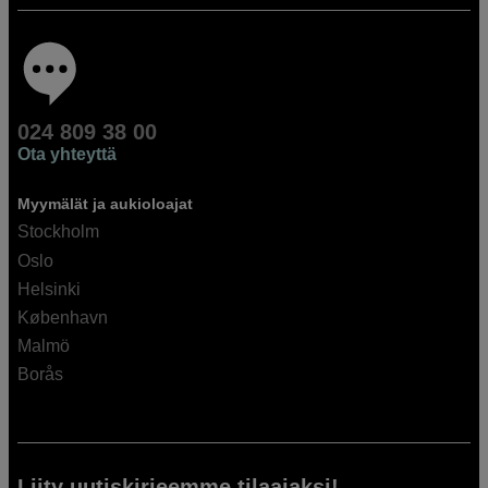
024 809 38 00
Ota yhteyttä
Myymälät ja aukioloajat
Stockholm
Oslo
Helsinki
København
Malmö
Borås
Liity uutiskirjeemme tilaajaksi!