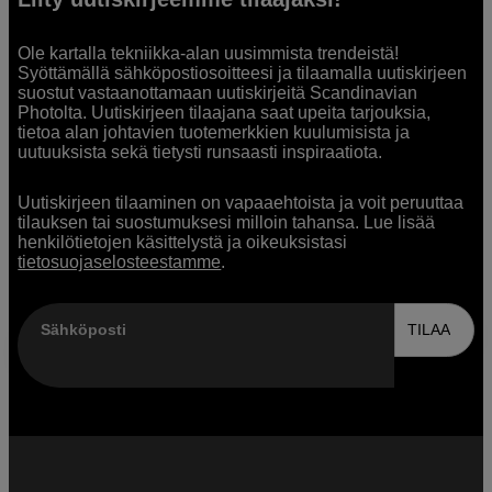
Ole kartalla tekniikka-alan uusimmista trendeistä!
Syöttämällä sähköpostiosoitteesi ja tilaamalla uutiskirjeen
suostut vastaanottamaan uutiskirjeitä Scandinavian
Photolta. Uutiskirjeen tilaajana saat upeita tarjouksia,
tietoa alan johtavien tuotemerkkien kuulumisista ja
uutuuksista sekä tietysti runsaasti inspiraatiota.
Uutiskirjeen tilaaminen on vapaaehtoista ja voit peruuttaa
tilauksen tai suostumuksesi milloin tahansa. Lue lisää
henkilötietojen käsittelystä ja oikeuksistasi
tietosuojaselosteestamme
.
Sähköposti
TILAA