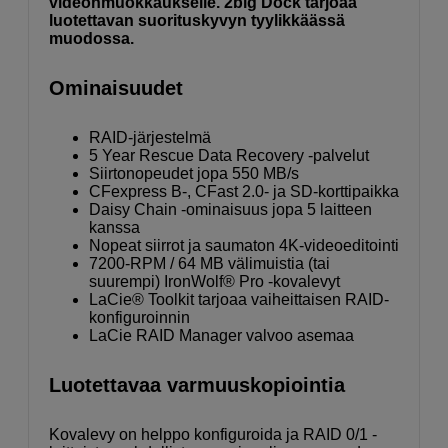
videonmuokkaukselle. 2big Dock tarjoaa
luotettavan suorituskyvyn tyylikkäässä
muodossa.
Ominaisuudet
RAID-järjestelmä
5 Year Rescue Data Recovery -palvelut
Siirtonopeudet jopa 550 MB/s
CFexpress B-, CFast 2.0- ja SD-korttipaikka
Daisy Chain -ominaisuus jopa 5 laitteen
kanssa
Nopeat siirrot ja saumaton 4K-videoeditointi
7200-RPM / 64 MB välimuistia (tai
suurempi) IronWolf® Pro -kovalevyt
LaCie® Toolkit tarjoaa vaiheittaisen RAID-
konfiguroinnin
LaCie RAID Manager valvoo asemaa
Luotettavaa varmuuskopiointia
Kovalevy on helppo konfiguroida ja RAID 0/1 -