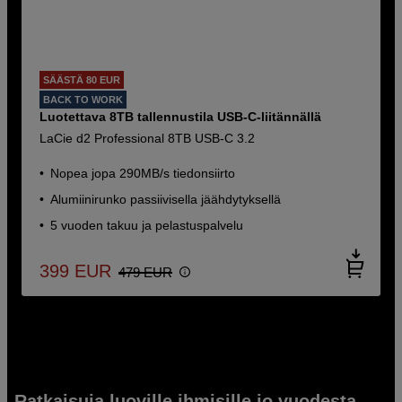
SÄÄSTÄ 80 EUR
BACK TO WORK
Luotettava 8TB tallennustila USB-C-liitännällä
LaCie d2 Professional 8TB USB-C 3.2
Nopea jopa 290MB/s tiedonsiirto
Alumiinirunko passiivisella jäähdytyksellä
5 vuoden takuu ja pelastuspalvelu
399
EUR
479
EUR
Ratkaisuja luoville ihmisille jo vuodesta