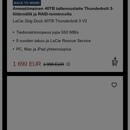
BACK TO WORK
Ammattimainen 40TB tallennuslaite Thunderbolt 3-
liitännällä ja RAID-toiminnolla
LaCie 2big Dock 40TB Thunderbolt 3 V2
Tiedonsiirtonopeus jopa 550 MB/s
5 vuoden takuu ja LaCie Rescue Service
PC, Mac ja iPad yhteensopiva
1 690
EUR
1 990
EUR