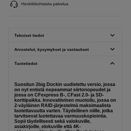
Henkilökohtaista palvelua
Tekniset tiedot
Arvostelut, kysymykset ja vastaukset
Tuotetiedot
Suositun 2big Dockin uudistettu versio, jossa
on nyt entistä nopeammat siirtonopeudet ja
jossa on CFexpress B-, CFast 2.0- ja SD-
korttipaikka. Innovatiivinen muotoilu, jossa on
2-väyläinen RAID-järjestelmä maksimaalista
luotettavuutta varten. Täydellinen niille, jotka
tarvitsevat luotettavaa varmuuskopiointia.
Sopii täydellisesti sekä valokuville,
asiakirjoille, elokuville että 4K-