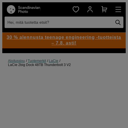
Hei, mitä tuotetta etsit?
30 % alennusta teenage engineering -tuotteista
– 7.8. asti!
Aloitussivu
Tuotemerkit
LaCie
LaCie 2big Dock 48TB Thunderbolt 3 V2