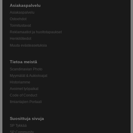
Asiakaspalvelu
Asiakaspalvelu
Ostoehdot
Toimitustavat
Reklamaatiot ja huoltotapaukset
Henkilötiedot
Muuta evästeasetuksia
Tietoa meistä
Scandinavian Photo
Myymälät & Aukioloajat
Historiamme
Avoimet työpaikat
Code of Conduct
Ilmiantajien Portaali
Suosittuja sivuja
SP Tykkää
SP Community