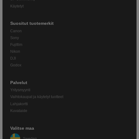
Käytetyt
Suositut tuotemerkit
Canon
Sony
Fujifilm
Nikon
DJI
Godox
Palvelut
Yritysmyynti
Vaihtokaupat ja käytetyt tuotteet
Lahjakortti
Kuvataide
Valitse maa
Sweden