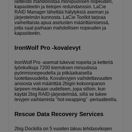
laitteisto mahdollistaa monipuolisen nopeuden,
kapasiteetin ja tietojen redundanssin. LaCie
RAID Manager lähettää hälytyksiä aseman ja
järjestelmän kunnosta. LaCie Toolkit tarjoaa
vaiheittaista apua asetusten määrittämisessä,
jotta saat parhaan mahdollisen nopeuden ja
kapasiteetin.
IronWolf Pro -kovalevyt
IronWolf Pro -asemat tukevat nopeita ja ketteriä
työnkulkuja 7200 kierroksen minuutissa
pyörimisnopeudella ja pitkäaikaisella
luotettavuudella. Kovalevyjen vaihdettavuuden
ansiosta voit määrittää 2bigin kokoonpanon
tarpeen mukaan uudelleen, jopa silloin, kun
käytät 2big RAID-järjestelmää, sillä se tukee
levyjen vaihtamista "hot-swapping" -periaatteella.
Rescue Data Recovery Services
2big Dockilla on 5 vuoden takuu tehdasvikojen