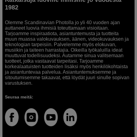
1982
Olemme Scandinavian Photolla jo yli 40 vuoden ajan
auttaneet luovia ihmisiä toteuttamaan visioitaan.
Tarjoamme inspiraatiota, asiantuntemusta ja tuotteita
muun muassa valokuvauksen, äänen, videokuvauksen ja
teknologian tarpeisiin. Palvelemme myös elokuvan,
musiikin ja taiteen harrastajia. Oikeilla työkaluilla ideat
muuttuvat todellisuudeksi. Autamme sinua valitsemaan
tuotteet, jotka vastaavat tarpeitasi. Tarjoamme
korkealaatuisten tuotteiden lisäksi myös henkilökohtaista
ja asiantuntevaa palvelua. Asiantuntemuksemme ja
sitoutumisemme takaavat, että löydät juuri sinulle sopivan
varustuksen.
Seuraa meitä: