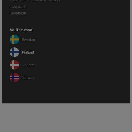
Vaihtokaupat ja käytetyt tuotteet
Lahjakortti
Kuvataide
Valitse maa
Sweden
Finland
Denmark
Norway