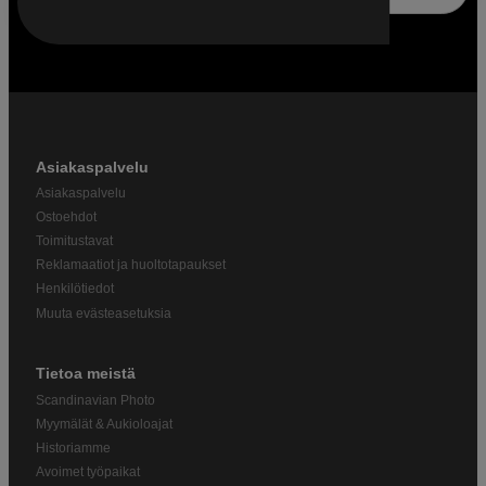
Asiakaspalvelu
Asiakaspalvelu
Ostoehdot
Toimitustavat
Reklamaatiot ja huoltotapaukset
Henkilötiedot
Muuta evästeasetuksia
Tietoa meistä
Scandinavian Photo
Myymälät & Aukioloajat
Historiamme
Avoimet työpaikat