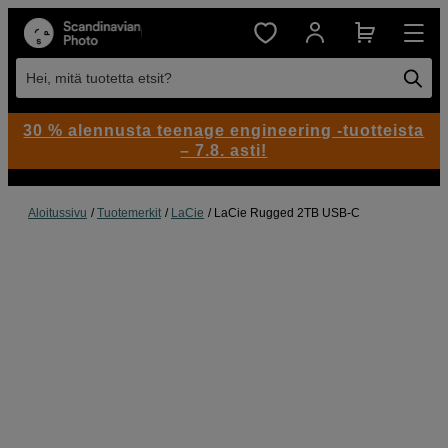
Hei, mitä tuotetta etsit?
30 % alennusta teenage engineering -tuotteista
– 7.8. asti!
Aloitussivu
Tuotemerkit
LaCie
LaCie Rugged 2TB USB-C