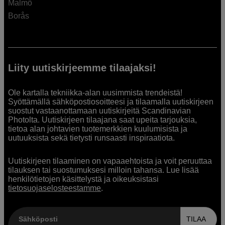
Malmö
Borås
Liity uutiskirjeemme tilaajaksi!
Ole kartalla tekniikka-alan uusimmista trendeistä!
Syöttämällä sähköpostiosoitteesi ja tilaamalla uutiskirjeen
suostut vastaanottamaan uutiskirjeitä Scandinavian
Photolta. Uutiskirjeen tilaajana saat upeita tarjouksia,
tietoa alan johtavien tuotemerkkien kuulumisista ja
uutuuksista sekä tietysti runsaasti inspiraatiota.
Uutiskirjeen tilaaminen on vapaaehtoista ja voit peruuttaa
tilauksen tai suostumuksesi milloin tahansa. Lue lisää
henkilötietojen käsittelystä ja oikeuksistasi
tietosuojaselosteestamme
.
Sähköposti
TILAA