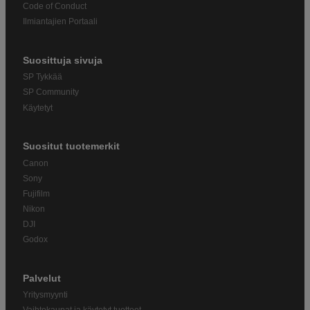
Code of Conduct
Ilmiantajien Portaali
Suosittuja sivuja
SP Tykkää
SP Community
Käytetyt
Suositut tuotemerkit
Canon
Sony
Fujifilm
Nikon
DJI
Godox
Palvelut
Yritysmyynti