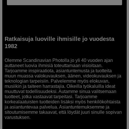
Ratkaisuja luoville ihmisille jo vuodesta
1982
Olemme Scandinavian Photolla jo yli 40 vuoden ajan
auttaneet luovia ihmisiä toteuttamaan visioitaan.
Tarjoamme inspiraatiota, asiantuntemusta ja tuotteita
muun muassa valokuvauksen, äänen, videokuvauksen ja
teknologian tarpeisiin. Palvelemme myös elokuvan,
musiikin ja taiteen harrastajia. Oikeilla työkaluilla ideat
muuttuvat todellisuudeksi. Autamme sinua valitsemaan
tuotteet, jotka vastaavat tarpeitasi. Tarjoamme
korkealaatuisten tuotteiden lisäksi myös henkilökohtaista
ja asiantuntevaa palvelua. Asiantuntemuksemme ja
sitoutumisemme takaavat, että löydät juuri sinulle sopivan
varustuksen.