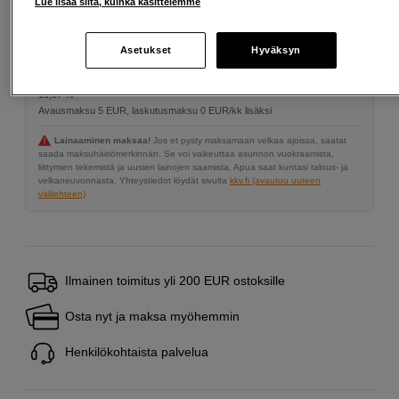
Lue lisää siitä, kuinka käsittelemme
Asetukset
Hyväksyn
Maksa Svea-erämaksulla
Esimerkki: 36 kk, 7 EUR/kk, yhteensä 257 EUR, todellinen vuosikorko
19,07 %
Avausmaksu 5 EUR, laskutusmaksu 0 EUR/kk lisäksi
Lainaaminen maksaa!
Jos et pysty maksamaan velkaa ajoissa, saatat
saada maksuhäiriömerkinnän. Se voi vaikeuttaa asunnon vuokraamista,
liittymien tekemistä ja uusien lainojen saamista. Apua saat kuntasi talous- ja
velkaneuvonnasta. Yhteystiedot löydät sivulta
kkv.fi (avautuu uuteen
välilehteen)
Ilmainen toimitus yli 200 EUR ostoksille
Osta nyt ja maksa myöhemmin
Henkilökohtaista palvelua