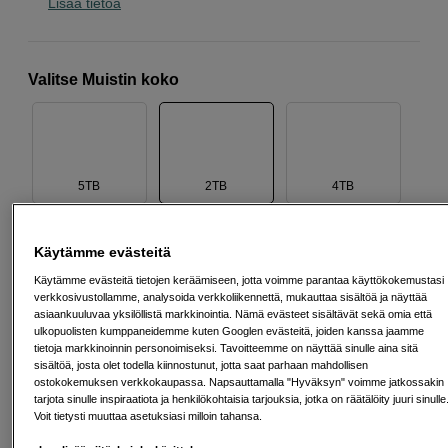
Lisää tietoa
Valitse Muistin koko
5TB
2TB
4TB
Käytämme evästeitä
Käytämme evästeitä tietojen keräämiseen, jotta voimme parantaa käyttökokemustasi
verkkosivustollamme, analysoida verkkoliikennettä, mukauttaa sisältöä ja näyttää
1TB
asiaankuuluvaa yksilöllistä markkinointia. Nämä evästeet sisältävät sekä omia että
ulkopuolisten kumppaneidemme kuten Googlen evästeitä, joiden kanssa jaamme
tietoja markkinoinnin personoimiseksi. Tavoitteemme on näyttää sinulle aina sitä
sisältöä, josta olet todella kiinnostunut, jotta saat parhaan mahdollisen
199
EUR
ostokokemuksen verkkokaupassa. Napsauttamalla "Hyväksyn" voimme jatkossakin
tarjota sinulle inspiraatiota ja henkilökohtaisia tarjouksia, jotka on räätälöity juuri sinulle
Voit tietysti muuttaa asetuksiasi milloin tahansa.
Määrä
Lisää ostoskoriin