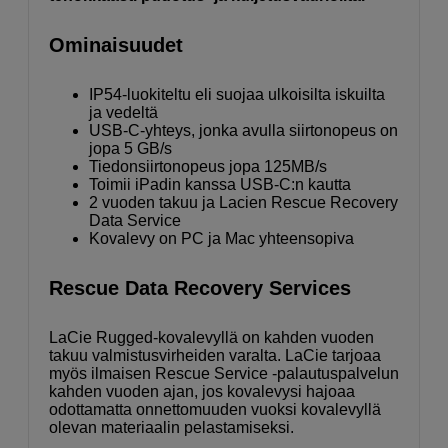
Ominaisuudet
IP54-luokiteltu eli suojaa ulkoisilta iskuilta
ja vedeltä
USB-C-yhteys, jonka avulla siirtonopeus on
jopa 5 GB/s
Tiedonsiirtonopeus jopa 125MB/s
Toimii iPadin kanssa USB-C:n kautta
2 vuoden takuu ja Lacien Rescue Recovery
Data Service
Kovalevy on PC ja Mac yhteensopiva
Rescue Data Recovery Services
LaCie Rugged-kovalevyllä on kahden vuoden
takuu valmistusvirheiden varalta. LaCie tarjoaa
myös ilmaisen Rescue Service -palautuspalvelun
kahden vuoden ajan, jos kovalevysi hajoaa
odottamatta onnettomuuden vuoksi kovalevyllä
olevan materiaalin pelastamiseksi.