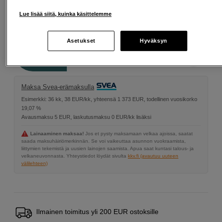
Lue lisää siitä, kuinka käsittelemme
1 049
EUR
Asetukset
Hyväksyn
Määrä
Lisää ostoskoriin
Maksa Svea-erämaksulla
Esimerkki: 36 kk, 38 EUR/kk, yhteensä 1 373 EUR, todellinen vuosikorko
19,07 %
Avausmaksu 5 EUR, laskutusmaksu 0 EUR/kk lisäksi
Lainaaminen maksaa!
Jos et pysty maksamaan velkaa ajoissa, saatat
saada maksuhäiriömerkinnän. Se voi vaikeuttaa asunnon vuokraamista,
liittymien tekemistä ja uusien lainojen saamista. Apua saat kuntasi talous- ja
velkaneuvonnasta. Yhteystiedot löydät sivulta
kkv.fi (avautuu uuteen
välilehteen)
Ilmainen toimitus yli 200 EUR ostoksille