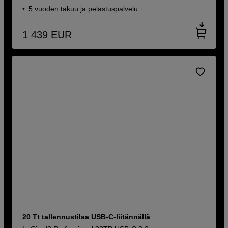
5 vuoden takuu ja pelastuspalvelu
1 439
EUR
20 Tt tallennustilaa USB-C-liitännällä