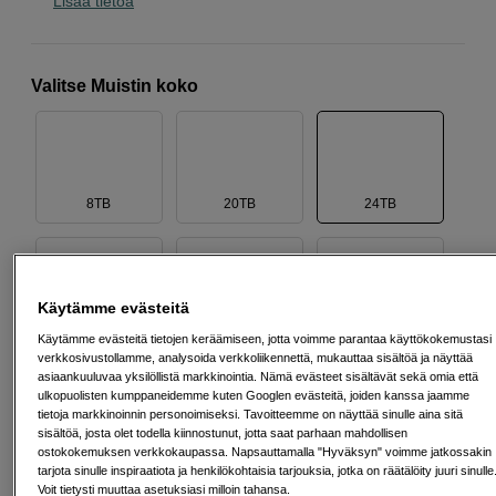
Lisää tietoa
Valitse Muistin koko
8TB
20TB
24TB
Käytämme evästeitä
10TB
16TB
4TB
Käytämme evästeitä tietojen keräämiseen, jotta voimme parantaa käyttökokemustasi
verkkosivustollamme, analysoida verkkoliikennettä, mukauttaa sisältöä ja näyttää
asiaankuuluvaa yksilöllistä markkinointia. Nämä evästeet sisältävät sekä omia että
ulkopuolisten kumppaneidemme kuten Googlen evästeitä, joiden kanssa jaamme
tietoja markkinoinnin personoimiseksi. Tavoitteemme on näyttää sinulle aina sitä
sisältöä, josta olet todella kiinnostunut, jotta saat parhaan mahdollisen
ostokokemuksen verkkokaupassa. Napsauttamalla "Hyväksyn" voimme jatkossakin
30TB
tarjota sinulle inspiraatiota ja henkilökohtaisia tarjouksia, jotka on räätälöity juuri sinulle
Voit tietysti muuttaa asetuksiasi milloin tahansa.