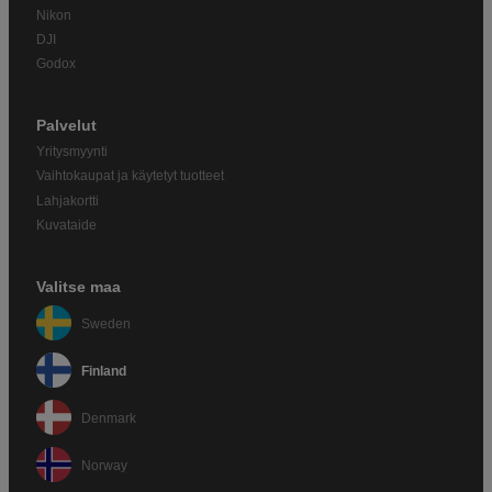
Nikon
DJI
Godox
Palvelut
Yritysmyynti
Vaihtokaupat ja käytetyt tuotteet
Lahjakortti
Kuvataide
Valitse maa
Sweden
Finland
Denmark
Norway