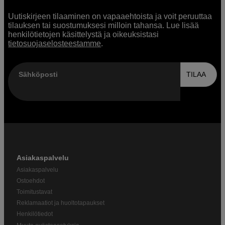
Uutiskirjeen tilaaminen on vapaaehtoista ja voit peruuttaa
tilauksen tai suostumuksesi milloin tahansa. Lue lisää
henkilötietojen käsittelystä ja oikeuksistasi
tietosuojaselosteestamme
.
Sähköposti
TILAA
Asiakaspalvelu
Asiakaspalvelu
Ostoehdot
Toimitustavat
Reklamaatiot ja huoltotapaukset
Henkilötiedot