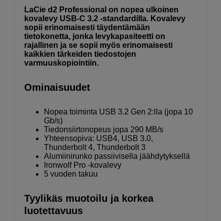
LaCie d2 Professional on nopea ulkoinen
kovalevy USB-C 3.2 -standardilla. Kovalevy
sopii erinomaisesti täydentämään
tietokonetta, jonka levykapasiteetti on
rajallinen ja se sopii myös erinomaisesti
kaikkien tärkeiden tiedostojen
varmuuskopiointiin.
Ominaisuudet
Nopea toiminta USB 3.2 Gen 2:lla (jopa 10
Gb/s)
Tiedonsiirtonopeus jopa 290 MB/s
Yhteensopiva: USB4, USB 3.0,
Thunderbolt 4, Thunderbolt 3
Alumiinirunko passiivisella jäähdytyksellä
Ironwolf Pro -kovalevy
5 vuoden takuu
Tyylikäs muotoilu ja korkea
luotettavuus