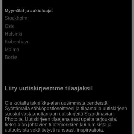
Myymälät ja aukioloajat
Stockholm
Oslo
Helsinki
København
Malmö
Borås
Liity uutiskirjeemme tilaajaksi!
Ole kartalla tekniikka-alan uusimmista trendeistä!
Syöttämällä sähköpostiosoitteesi ja tilaamalla uutiskirjeen
suostut vastaanottamaan uutiskirjeitä Scandinavian
Photolta. Uutiskirjeen tilaajana saat upeita tarjouksia,
tietoa alan johtavien tuotemerkkien kuulumisista ja
uutuuksista sekä tietysti runsaasti inspiraatiota.