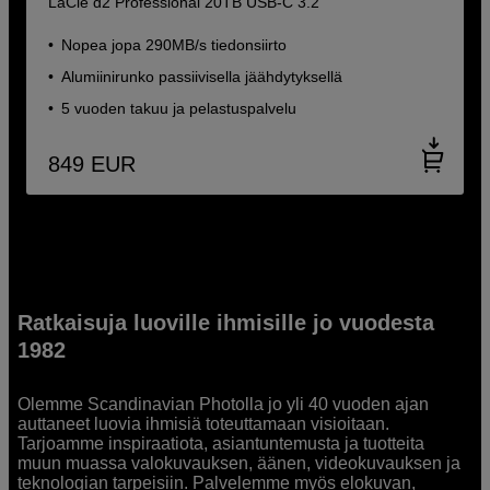
LaCie d2 Professional 20TB USB-C 3.2
Nopea jopa 290MB/s tiedonsiirto
Alumiinirunko passiivisella jäähdytyksellä
5 vuoden takuu ja pelastuspalvelu
849
EUR
Ratkaisuja luoville ihmisille jo vuodesta
1982
Olemme Scandinavian Photolla jo yli 40 vuoden ajan
auttaneet luovia ihmisiä toteuttamaan visioitaan.
Tarjoamme inspiraatiota, asiantuntemusta ja tuotteita
muun muassa valokuvauksen, äänen, videokuvauksen ja
teknologian tarpeisiin. Palvelemme myös elokuvan,