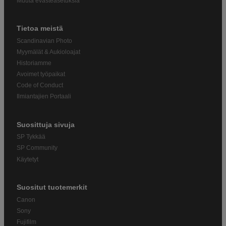
Muuta evästeasetuksia
Tietoa meistä
Scandinavian Photo
Myymälät & Aukioloajat
Historiamme
Avoimet työpaikat
Code of Conduct
Ilmiantajien Portaali
Suosittuja sivuja
SP Tykkää
SP Community
Käytetyt
Suositut tuotemerkit
Canon
Sony
Fujifilm