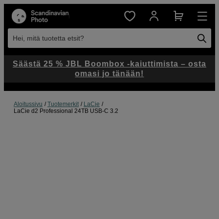
Hei, mitä tuotetta etsit?
Säästä 25 % JBL Boombox -kaiuttimista – osta
omasi jo tänään!
Aloitussivu
Tuotemerkit
LaCie
LaCie d2 Professional 24TB USB-C 3.2