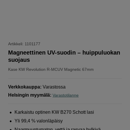
Artikkeli: 1101177
Magneettinen UV-suodin – huippuluokan
suojaus
Kase
KW Revolution R-MCUV Magnetic 67mm
Verkkokauppa
:
Varastossa
Helsingin myymälä
:
Varastotilanne
Karkaistu optinen KW B270 Schott lasi
Yli 99,4 % valonläpäisy
Naarmuuntumaton, vettä ja rasvaa hylkivä