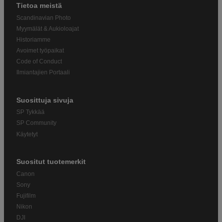
Tietoa meistä
Scandinavian Photo
Myymälät & Aukioloajat
Historiamme
Avoimet työpaikat
Code of Conduct
Ilmiantajien Portaali
Suosittuja sivuja
SP Tykkää
SP Community
Käytetyt
Suositut tuotemerkit
Canon
Sony
Fujifilm
Nikon
DJI