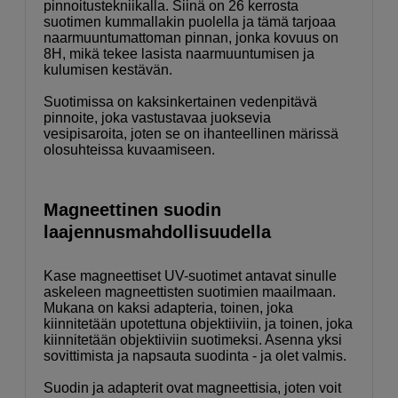
pinnoitustekniikalla. Siinä on 26 kerrosta
suotimen kummallakin puolella ja tämä tarjoaa
naarmuuntumattoman pinnan, jonka kovuus on
8H, mikä tekee lasista naarmuuntumisen ja
kulumisen kestävän.
Suotimissa on kaksinkertainen vedenpitävä
pinnoite, joka vastustavaa juoksevia
vesipisaroita, joten se on ihanteellinen märissä
olosuhteissa kuvaamiseen.
Magneettinen suodin
laajennusmahdollisuudella
Kase magneettiset UV-suotimet antavat sinulle
askeleen magneettisten suotimien maailmaan.
Mukana on kaksi adapteria, toinen, joka
kiinnitetään upotettuna objektiiviin, ja toinen, joka
kiinnitetään objektiiviin suotimeksi. Asenna yksi
sovittimista ja napsauta suodinta - ja olet valmis.
Suodin ja adapterit ovat magneettisia, joten voit