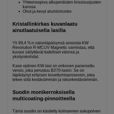
Yhteensopiva alkuperäisten linssisuojusten
kanssa
Ohut ja kevyt alumiinirunko
Kristallinkirkas kuvanlaatu
ainutlaatuisella lasilla
Yli 99,4 %:n valonläpäisynsä ansiosta KW
Revolution R-MCUV Magnetic varmistaa, että
kuvasi säilyttävät todelliset värinsä ja
yksityiskohdat.
Kase optinen KW-lasi on erikonen parannettu
versio, joka perustuu B270-lasiin. Se on
läpikäynyt erityisen kovettumisprosessin, joka
tekee siitä kestävämmän ja iskunkestävämmän.
Suodin monikerroksisella
multicoating-pinnoitteella
Tämä suodin on käsitelty kolmannen sukupolven