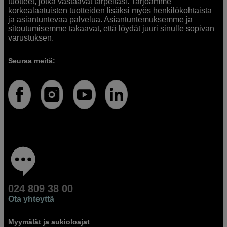
tuotteet, jotka vastaavat tarpeitasi. Tarjoamme
korkealaatuisten tuotteiden lisäksi myös henkilökohtaista
ja asiantuntevaa palvelua. Asiantuntemuksemme ja
sitoutumisemme takaavat, että löydät juuri sinulle sopivan
varustuksen.
Seuraa meitä:
024 809 38 00
Ota yhteyttä
Myymälät ja aukioloajat