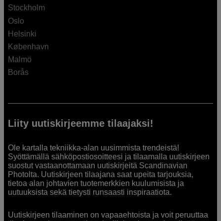
Stockholm
Oslo
Helsinki
København
Malmö
Borås
Liity uutiskirjeemme tilaajaksi!
Ole kartalla tekniikka-alan uusimmista trendeistä!
Syöttämällä sähköpostiosoitteesi ja tilaamalla uutiskirjeen
suostut vastaanottamaan uutiskirjeitä Scandinavian
Photolta. Uutiskirjeen tilaajana saat upeita tarjouksia,
tietoa alan johtavien tuotemerkkien kuulumisista ja
uutuuksista sekä tietysti runsaasti inspiraatiota.
Uutiskirjeen tilaaminen on vapaaehtoista ja voit peruuttaa