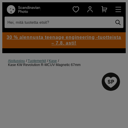
Hei, mitä tuotetta etsit?
30 % alennusta teenage engineering -tuotteista
– 7.8. asti!
Aloitussivu
Tuotemerkit
Kase
Kase KW Revolution R-MCUV Magnetic 67mm