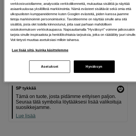
Lisää ostoskoriin
verkkosivustollamme, analysoida verkkoliikennettä, mukauttaa sisältöä ja näyttää
asiaankuuluvaa yksilöllistä markkinointia. Nämä evästeet sisältävät sekä omia että
ulkopuolisten kumppaneidemme kuten Googlen evästeitä, joiden kanssa jaamme
tietoja markkinoinnin personoimiseksi. Tavoitteemme on näyttää sinulle aina sitä
sisältöä, josta olet todella kiinnostunut, jotta saat parhaan mahdollisen
Maksa Svea-erämaksulla
ostokokemuksen verkkokaupassa. Napsauttamalla "Hyväksyn" voimme jatkossakin
Esimerkki: 36 kk, 4 EUR/kk, yhteensä 149 EUR, todellinen vuosikorko
tarjota sinulle inspiraatiota ja henkilökohtaisia tarjouksia, jotka on räätälöity juuri sinulle
19,07 %
Voit tietysti muuttaa asetuksiasi milloin tahansa.
Avausmaksu 5 EUR, laskutusmaksu 0 EUR/kk lisäksi
Lue lisää siitä, kuinka käsittelemme
Lainaaminen maksaa!
Jos et pysty maksamaan velkaa ajoissa, saatat
saada maksuhäiriömerkinnän. Se voi vaikeuttaa asunnon vuokraamista,
liittymien tekemistä ja uusien lainojen saamista. Apua saat kuntasi talous- ja
Asetukset
Hyväksyn
velkaneuvonnasta. Yhteystiedot löydät sivulta
kkv.fi (avautuu uuteen
välilehteen)
SP tykkää
Tämä on tuote, josta pidämme erityisen paljon.
Seuraa tätä symbolia löytääksesi lisää valikoituja
suosikkejamme.
Lue lisää