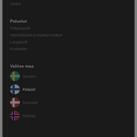
Godox
Palvelut
Yritysmyynti
Vaihtokaupat ja käytetyt tuotteet
Lahjakortti
Kuvataide
Valitse maa
Sweden
Finland
Denmark
Norway