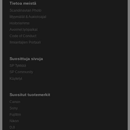
Tietoa meistä
Scandinavian Photo
Myymälät & Aukioloajat
Historiamme
Avoimet työpaikat
Code of Conduct
Ilmiantajien Portaali
Suosittuja sivuja
SP Tykkää
SP Community
Käytetyt
Suositut tuotemerkit
Canon
Sony
Fujifilm
Nikon
DJI