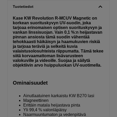
Tuotetiedot
Kase KW Revolution R-MCUV Magnetic on
korkean suorituskyvyn UV-suodin, joka
tarjoaa erinomaisen optisen suorituskyvyn ja
vankan linssisuojan. Vain 0,1 %:n heijastavan
pinnan ansiosta tämä suodin vähentää
tehokkaasti häikäisyn ja haamukuvien riskiä
ja tarjoaa teräviä ja selkeitä kuvia
valaistusolosuhteista riippumatta. Tämä tekee
siitä korvaamattoman lisävarusteen
valokuville ja videoille. Suojaa ja säilytä
objektiivin arvo huippuluokan UV-suotimella.
Ominaisuudet
Ainutlaatuinen karkaistu KW B270 lasi
Magneettinen
Erittäin matala heijastava pinta
Yli 99,4 % valonläpäisy
Naarmuuntumaton ja vedenpitävä