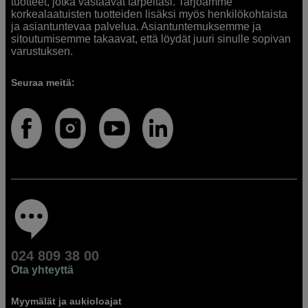
tuotteet, jotka vastaavat tarpeitasi. Tarjoamme
korkealaatuisten tuotteiden lisäksi myös henkilökohtaista
ja asiantuntevaa palvelua. Asiantuntemuksemme ja
sitoutumisemme takaavat, että löydät juuri sinulle sopivan
varustuksen.
Seuraa meitä:
024 809 38 00
Ota yhteyttä
Myymälät ja aukioloajat