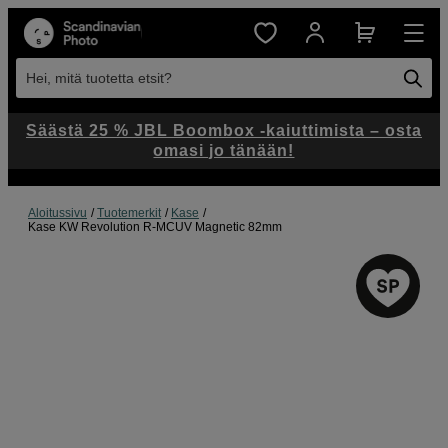
Hei, mitä tuotetta etsit?
Säästä 25 % JBL Boombox -kaiuttimista – osta
omasi jo tänään!
Aloitussivu
Tuotemerkit
Kase
Kase KW Revolution R-MCUV Magnetic 82mm