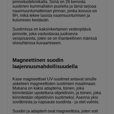
pinnoitustekniikalla. Siinä on 26 kerrosta
suotimen kummallakin puolella ja tämä tarjoaa
naarmuuntumattoman pinnan, jonka kovuus on
8H, mikä tekee lasista naarmuuntumisen ja
kulumisen kestävän.
Suotimissa on kaksinkertainen vedenpitävä
pinnoite, joka vastustavaa juoksevia
vesipisaroita, joten se on ihanteellinen märissä
olosuhteissa kuvaamiseen.
Magneettinen suodin
laajennusmahdollisuudella
Kase magneettiset UV-suotimet antavat sinulle
askeleen magneettisten suotimien maailmaan.
Mukana on kaksi adapteria, toinen, joka
kiinnitetään upotettuna objektiiviin, ja toinen, joka
kiinnitetään objektiiviin suotimeksi. Asenna yksi
sovittimista ja napsauta suodinta - ja olet valmis.
Suodin ja adapterit ovat magneettisia, joten voit