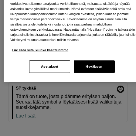
Lisää ostoskoriin
verkkosivustollamme, analysoida verkkoliikennettä, mukauttaa sisältöä ja näyttää
asiaankuuluvaa yksilöllistä markkinointia. Nämä evästeet sisältävät sekä omia että
ulkopuolisten kumppaneidemme kuten Googlen evästeitä, joiden kanssa jaamme
tietoja markkinoinnin personoimiseksi. Tavoitteemme on näyttää sinulle aina sitä
sisältöä, josta olet todella kiinnostunut, jotta saat parhaan mahdollisen
Maksa Svea-erämaksulla
ostokokemuksen verkkokaupassa. Napsauttamalla "Hyväksyn" voimme jatkossakin
Esimerkki: 36 kk, 5 EUR/kk, yhteensä 185 EUR, todellinen vuosikorko
tarjota sinulle inspiraatiota ja henkilökohtaisia tarjouksia, jotka on räätälöity juuri sinulle
19,07 %
Voit tietysti muuttaa asetuksiasi milloin tahansa.
Avausmaksu 5 EUR, laskutusmaksu 0 EUR/kk lisäksi
Lue lisää siitä, kuinka käsittelemme
Lainaaminen maksaa!
Jos et pysty maksamaan velkaa ajoissa, saatat
saada maksuhäiriömerkinnän. Se voi vaikeuttaa asunnon vuokraamista,
liittymien tekemistä ja uusien lainojen saamista. Apua saat kuntasi talous- ja
Asetukset
Hyväksyn
velkaneuvonnasta. Yhteystiedot löydät sivulta
kkv.fi (avautuu uuteen
välilehteen)
SP tykkää
Tämä on tuote, josta pidämme erityisen paljon.
Seuraa tätä symbolia löytääksesi lisää valikoituja
suosikkejamme.
Lue lisää