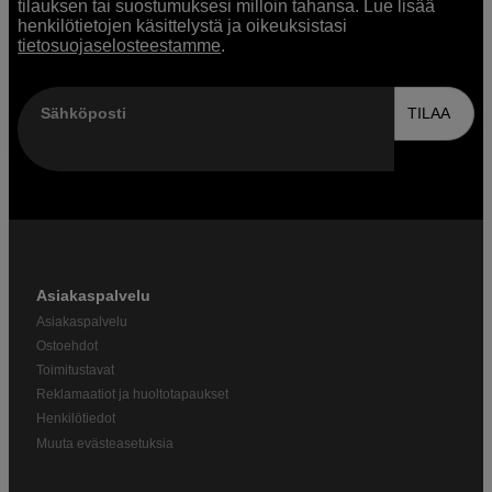
tilauksen tai suostumuksesi milloin tahansa. Lue lisää
henkilötietojen käsittelystä ja oikeuksistasi
tietosuojaselosteestamme
.
Sähköposti
TILAA
Asiakaspalvelu
Asiakaspalvelu
Ostoehdot
Toimitustavat
Reklamaatiot ja huoltotapaukset
Henkilötiedot
Muuta evästeasetuksia