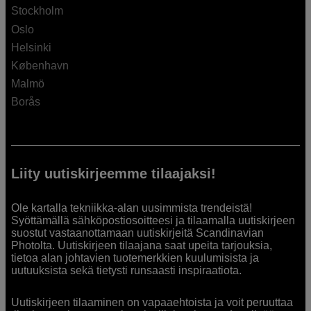
Stockholm
Oslo
Helsinki
København
Malmö
Borås
Liity uutiskirjeemme tilaajaksi!
Ole kartalla tekniikka-alan uusimmista trendeistä!
Syöttämällä sähköpostiosoitteesi ja tilaamalla uutiskirjeen
suostut vastaanottamaan uutiskirjeitä Scandinavian
Photolta. Uutiskirjeen tilaajana saat upeita tarjouksia,
tietoa alan johtavien tuotemerkkien kuulumisista ja
uutuuksista sekä tietysti runsaasti inspiraatiota.
Uutiskirjeen tilaaminen on vapaaehtoista ja voit peruuttaa