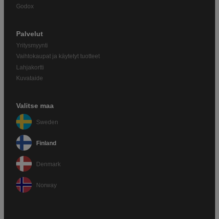
Godox
Palvelut
Yritysmyynti
Vaihtokaupat ja käytetyt tuotteet
Lahjakortti
Kuvataide
Valitse maa
Sweden
Finland
Denmark
Norway