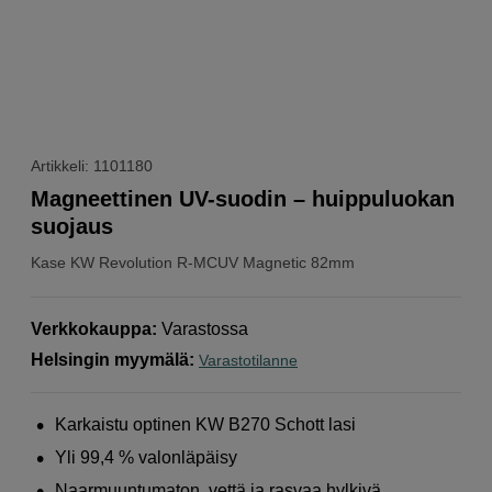
Artikkeli: 1101180
Magneettinen UV-suodin – huippuluokan
suojaus
Kase
KW Revolution R-MCUV Magnetic 82mm
Verkkokauppa
:
Varastossa
Helsingin myymälä
:
Varastotilanne
Karkaistu optinen KW B270 Schott lasi
Yli 99,4 % valonläpäisy
Naarmuuntumaton, vettä ja rasvaa hylkivä