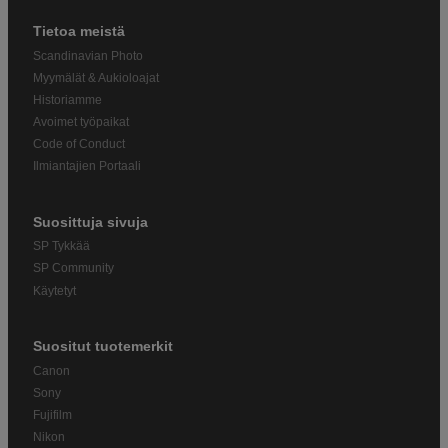
Tietoa meistä
Scandinavian Photo
Myymälät & Aukioloajat
Historiamme
Avoimet työpaikat
Code of Conduct
Ilmiantajien Portaali
Suosittuja sivuja
SP Tykkää
SP Community
Käytetyt
Suositut tuotemerkit
Canon
Sony
Fujifilm
Nikon