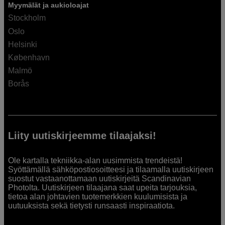
Myymälät ja aukioloajat
Stockholm
Oslo
Helsinki
København
Malmö
Borås
Liity uutiskirjeemme tilaajaksi!
Ole kartalla tekniikka-alan uusimmista trendeistä!
Syöttämällä sähköpostiosoitteesi ja tilaamalla uutiskirjeen
suostut vastaanottamaan uutiskirjeitä Scandinavian
Photolta. Uutiskirjeen tilaajana saat upeita tarjouksia,
tietoa alan johtavien tuotemerkkien kuulumisista ja
uutuuksista sekä tietysti runsaasti inspiraatiota.