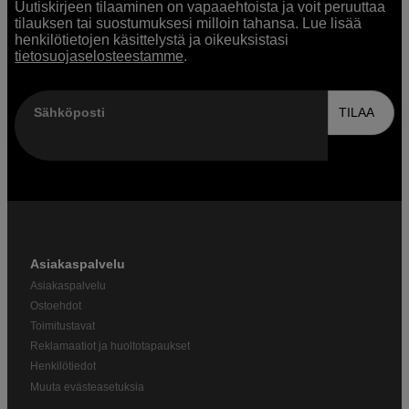
Uutiskirjeen tilaaminen on vapaaehtoista ja voit peruuttaa
tilauksen tai suostumuksesi milloin tahansa. Lue lisää
henkilötietojen käsittelystä ja oikeuksistasi
tietosuojaselosteestamme
.
Sähköposti
TILAA
Asiakaspalvelu
Asiakaspalvelu
Ostoehdot
Toimitustavat
Reklamaatiot ja huoltotapaukset
Henkilötiedot
Muuta evästeasetuksia