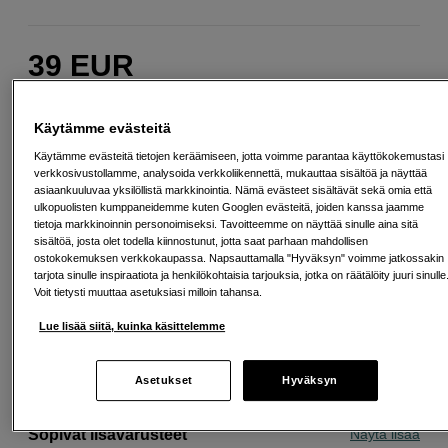
39
EUR
Maksa heti tai jaa useampaan osamaksuun
Lue lisää
Määrä
Käytämme evästeitä
Lisää ostoskoriin
Käytämme evästeitä tietojen keräämiseen, jotta voimme parantaa käyttökokemustasi
verkkosivustollamme, analysoida verkkoliikennettä, mukauttaa sisältöä ja näyttää
asiaankuuluvaa yksilöllistä markkinointia. Nämä evästeet sisältävät sekä omia että
ulkopuolisten kumppaneidemme kuten Googlen evästeitä, joiden kanssa jaamme
tietoja markkinoinnin personoimiseksi. Tavoitteemme on näyttää sinulle aina sitä
sisältöä, josta olet todella kiinnostunut, jotta saat parhaan mahdollisen
ostokokemuksen verkkokaupassa. Napsauttamalla "Hyväksyn" voimme jatkossakin
Ilmainen toimitus yli 200 EUR ostoksille
tarjota sinulle inspiraatiota ja henkilökohtaisia tarjouksia, jotka on räätälöity juuri sinulle
Voit tietysti muuttaa asetuksiasi milloin tahansa.
Osta nyt ja maksa myöhemmin
Lue lisää siitä, kuinka käsittelemme
Henkilökohtaista palvelua
Asetukset
Hyväksyn
Sopivat lisävarusteet
Näytä lisää