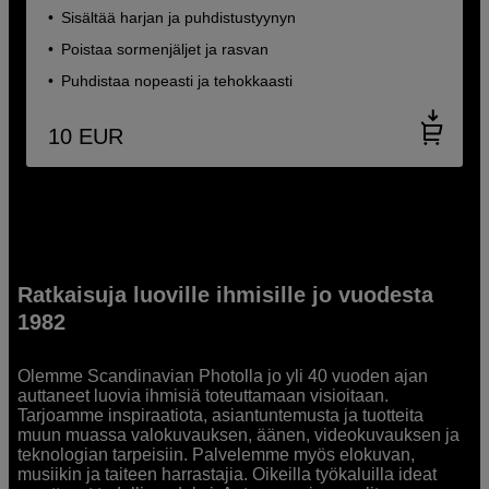
Sisältää harjan ja puhdistustyynyn
Poistaa sormenjäljet ja rasvan
Puhdistaa nopeasti ja tehokkaasti
10
EUR
Ratkaisuja luoville ihmisille jo vuodesta
1982
Olemme Scandinavian Photolla jo yli 40 vuoden ajan
auttaneet luovia ihmisiä toteuttamaan visioitaan.
Tarjoamme inspiraatiota, asiantuntemusta ja tuotteita
muun muassa valokuvauksen, äänen, videokuvauksen ja
teknologian tarpeisiin. Palvelemme myös elokuvan,
musiikin ja taiteen harrastajia. Oikeilla työkaluilla ideat