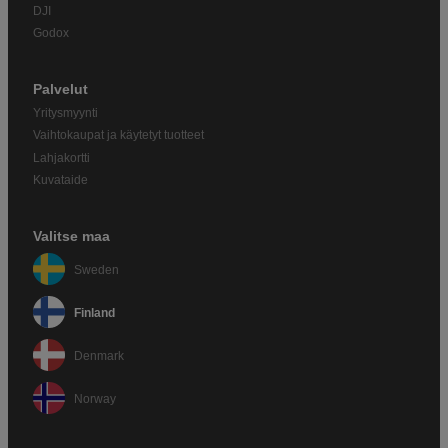
DJI
Godox
Palvelut
Yritysmyynti
Vaihtokaupat ja käytetyt tuotteet
Lahjakortti
Kuvataide
Valitse maa
Sweden
Finland
Denmark
Norway