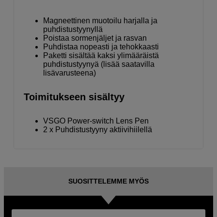
Magneettinen muotoilu harjalla ja
puhdistustyynyllä
Poistaa sormenjäljet ja rasvan
Puhdistaa nopeasti ja tehokkaasti
Paketti sisältää kaksi ylimääräistä
puhdistustyynyä (lisää saatavilla
lisävarusteena)
Toimitukseen sisältyy
VSGO Power-switch Lens Pen
2 x Puhdistustyyny aktiivihiilellä
SUOSITTELEMME MYÖS