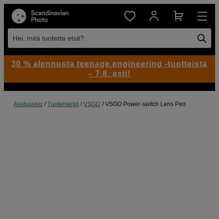
Hei, mitä tuotetta etsit?
30 % alennusta teenage engineering -tuotteista
– 7.8. asti!
Aloitussivu
Tuotemerkit
VSGO
VSGO Power-switch Lens Pen