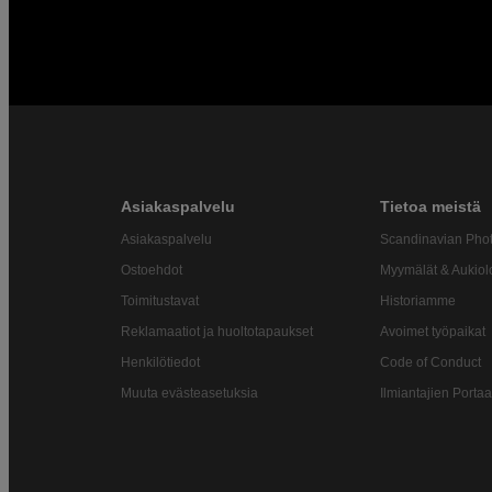
Asiakaspalvelu
Tietoa meistä
Asiakaspalvelu
Scandinavian Pho
Ostoehdot
Myymälät & Aukiol
Toimitustavat
Historiamme
Reklamaatiot ja huoltotapaukset
Avoimet työpaikat
Henkilötiedot
Code of Conduct
Muuta evästeasetuksia
Ilmiantajien Portaa