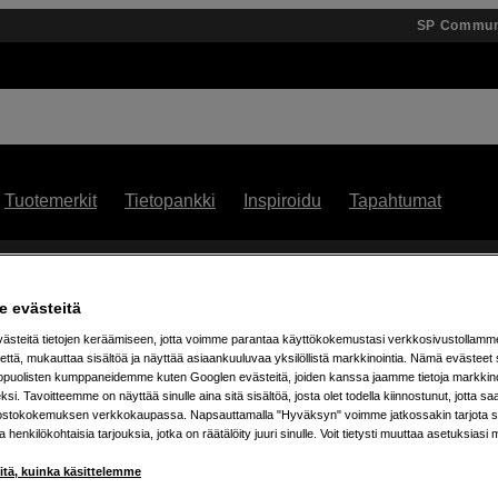
SP Commun
Tuotemerkit
Tietopankki
Inspiroidu
Tapahtumat
ä 25 % JBL Boombox -kaiuttimista – osta omasi jo t
 evästeitä
steitä tietojen keräämiseen, jotta voimme parantaa käyttökokemustasi verkkosivustollamm
että, mukauttaa sisältöä ja näyttää asiaankuuluvaa yksilöllistä markkinointia. Nämä evästeet 
kopuolisten kumppaneidemme kuten Googlen evästeitä, joiden kanssa jaamme tietoja markkin
si. Tavoitteemme on näyttää sinulle aina sitä sisältöä, josta olet todella kiinnostunut, jotta s
ostokokemuksen verkkokaupassa. Napsauttamalla "Hyväksyn" voimme jatkossakin tarjota si
ja henkilökohtaisia tarjouksia, jotka on räätälöity juuri sinulle. Voit tietysti muuttaa asetuksiasi 
iitä, kuinka käsittelemme
Kampanjaan