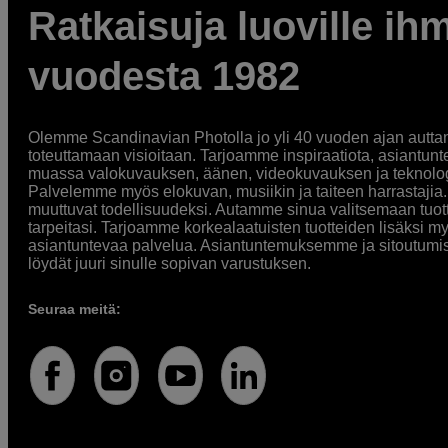
Ratkaisuja luoville ihm
vuodesta 1982
Olemme Scandinavian Photolla jo yli 40 vuoden ajan auttan
toteuttamaan visioitaan. Tarjoamme inspiraatiota, asiantunt
muassa valokuvauksen, äänen, videokuvauksen ja teknologi
Palvelemme myös elokuvan, musiikin ja taiteen harrastajia. O
muuttuvat todellisuudeksi. Autamme sinua valitsemaan tuott
tarpeitasi. Tarjoamme korkealaatuisten tuotteiden lisäksi m
asiantuntevaa palvelua. Asiantuntemuksemme ja sitoutumi
löydät juuri sinulle sopivan varustuksen.
Seuraa meitä: