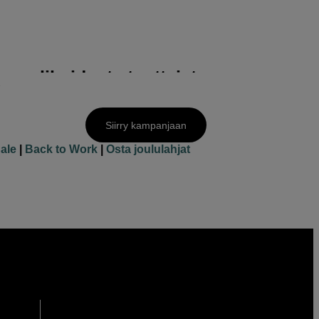
NUS &
ntaan
s valikoidusta tuotteista
Siirry kampanjaan
ale
|
Back to Work
|
Osta joululahjat