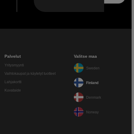
Palvelut
Valitse maa
Yritysmyynti
Sweden
Vaihtokaupat ja käytetyt tuotteet
Lahjakortti
Finland
Kuvataide
Denmark
Norway