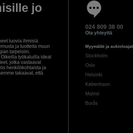
isille jo
024 809 38 00
Ota yhteyttä
eet luovia ihmisiä
emusta ja tuotteita muun
Myymälät ja aukioloajat
an tarpeisiin.
Stockholm
ikeilla työkaluilla ideat
eet, jotka vastaavat
Oslo
yös henkilökohtaista ja
semme takaavat, että
Helsinki
København
Malmö
Borås