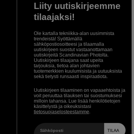
Liity uutiskirjeemme
tilaajaksi!
Ole kartalla tekniikka-alan uusimmista
trendeistä! Syöttämällä
sähköpostiosoitteesi ja tilaamalla
uutiskirjeen suostut vastaanottamaan
uutiskirjeitä Scandinavian Photolta.
Uutiskirjeen tilaajana saat upeita
tarjouksia, tietoa alan johtavien
tuotemerkkien kuulumisista ja uutuuksista
sekä tietysti runsaasti inspiraatiota.
Uutiskirjeen tilaaminen on vapaaehtoista ja
voit peruuttaa tilauksen tai suostumuksesi
milloin tahansa. Lue lisää henkilötietojen
käsittelystä ja oikeuksistasi
tietosuojaselosteestamme
.
Sähköposti
TILAA