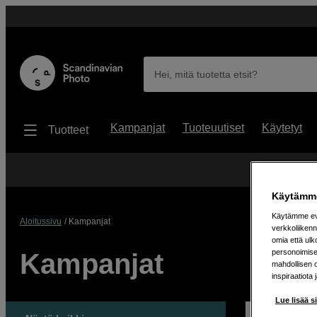
Hei, mitä tuotetta etsit?
Kampanjat
Tuoteuutiset
Käytetyt
Tuotteet
Sääst
Käytämme
Käytämme evä
Aloitussivu
Kampanjat
verkkoliikenn
omia että ul
personoimisek
Kampanjat
mahdollisen 
inspiraatiota 
Lue lisää s