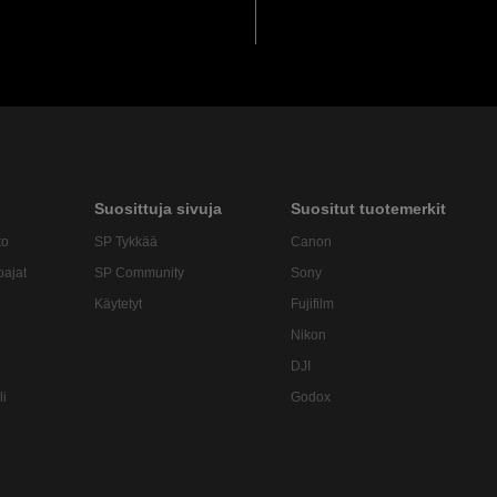
Suosittuja sivuja
Suositut tuotemerkit
to
SP Tykkää
Canon
oajat
SP Community
Sony
Käytetyt
Fujifilm
Nikon
DJI
li
Godox