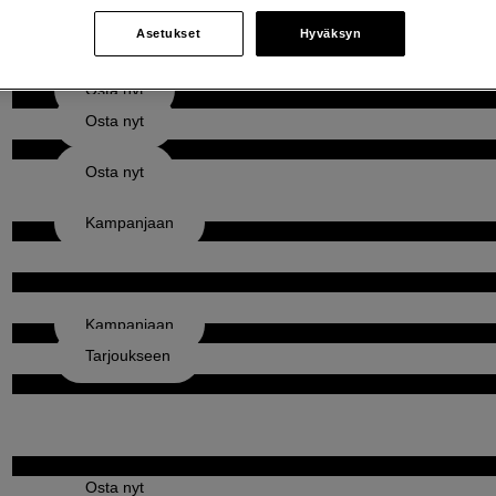
Asetukset
Hyväksyn
Osta nyt
Osta nyt
Osta nyt
Osta nyt
Kampanjaan
Kampanjaan
Tarjoukseen
Säästä Panasonicilla
Osta uusi varusteesi tänään!
Osta nyt