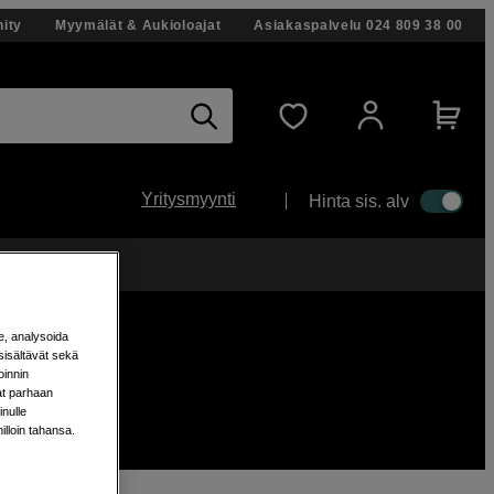
ity
Myymälät & Aukioloajat
Asiakaspalvelu
024 809 38 00
Yritysmyynti
Hinta sis. alv
änään!
e, analysoida
sisältävät sekä
oinnin
aat parhaan
nulle
milloin tahansa.