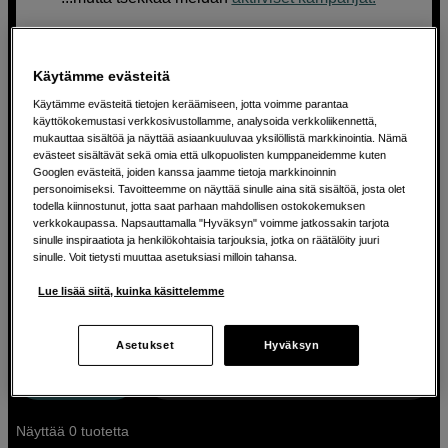
Liity jäseneks
i
sivustollemme jo tänään ja
varmista, että et missaa meidän seuraavaa
Käytämme evästeitä
kampanjaa ja kaikkia muita mahtavia
tarjouksiamme.
Käytämme evästeitä tietojen keräämiseen, jotta voimme parantaa
käyttökokemustasi verkkosivustollamme, analysoida verkkoliikennettä,
mukauttaa sisältöä ja näyttää asiaankuuluvaa yksilöllistä markkinointia. Nämä
Katso toistuvat kampanjamme
evästeet sisältävät sekä omia että ulkopuolisten kumppaneidemme kuten
Googlen evästeitä, joiden kanssa jaamme tietoja markkinoinnin
personoimiseksi. Tavoitteemme on näyttää sinulle aina sitä sisältöä, josta olet
Black Week
|
Singles Day
|
ALE
|
Spring
todella kiinnostunut, jotta saat parhaan mahdollisen ostokokemuksen
Vibes
|
Summer Sale
|
Back to Work
|
Osta
verkkokaupassa. Napsauttamalla "Hyväksyn" voimme jatkossakin tarjota
joululahjat Scandinavian Photosta
|
sinulle inspiraatiota ja henkilökohtaisia tarjouksia, jotka on räätälöity juuri
Välipäiväale
|
Tammiale
sinulle. Voit tietysti muuttaa asetuksiasi milloin tahansa.
Lue lisää siitä, kuinka käsittelemme
Asetukset
Hyväksyn
Suodata
Lajittele haku
:
Eniten myydyt
Näyttää 0 tuotetta