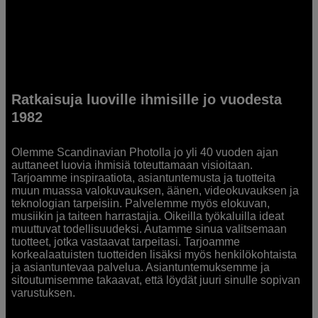
Ratkaisuja luoville ihmisille jo vuodesta
1982
Olemme Scandinavian Photolla jo yli 40 vuoden ajan
auttaneet luovia ihmisiä toteuttamaan visioitaan.
Tarjoamme inspiraatiota, asiantuntemusta ja tuotteita
muun muassa valokuvauksen, äänen, videokuvauksen ja
teknologian tarpeisiin. Palvelemme myös elokuvan,
musiikin ja taiteen harrastajia. Oikeilla työkaluilla ideat
muuttuvat todellisuudeksi. Autamme sinua valitsemaan
tuotteet, jotka vastaavat tarpeitasi. Tarjoamme
korkealaatuisten tuotteiden lisäksi myös henkilökohtaista
ja asiantuntevaa palvelua. Asiantuntemuksemme ja
sitoutumisemme takaavat, että löydät juuri sinulle sopivan
varustuksen.