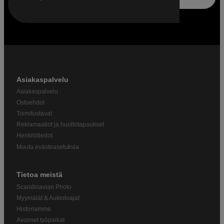
Asiakaspalvelu
Asiakaspalvelu
Ostoehdot
Toimitustavat
Reklamaatiot ja huoltotapaukset
Henkilötiedot
Muuta evästeasetuksia
Tietoa meistä
Scandinavian Photo
Myymälät & Aukioloajat
Historiamme
Avoimet työpaikat