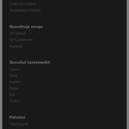
Code of Conduct
Ilmiantajien Portaali
Suosittuja sivuja
SP Tykkää
SP Community
Käytetyt
Suositut tuotemerkit
Canon
Sony
Fujifilm
Nikon
DJI
Godox
Palvelut
Yritysmyynti