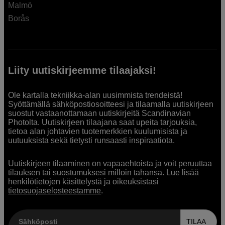
Malmö
Borås
Liity uutiskirjeemme tilaajaksi!
Ole kartalla tekniikka-alan uusimmista trendeistä!
Syöttämällä sähköpostiosoitteesi ja tilaamalla uutiskirjeen
suostut vastaanottamaan uutiskirjeitä Scandinavian
Photolta. Uutiskirjeen tilaajana saat upeita tarjouksia,
tietoa alan johtavien tuotemerkkien kuulumisista ja
uutuuksista sekä tietysti runsaasti inspiraatiota.
Uutiskirjeen tilaaminen on vapaaehtoista ja voit peruuttaa
tilauksen tai suostumuksesi milloin tahansa. Lue lisää
henkilötietojen käsittelystä ja oikeuksistasi
tietosuojaselosteestamme
.
Sähköposti
TILAA