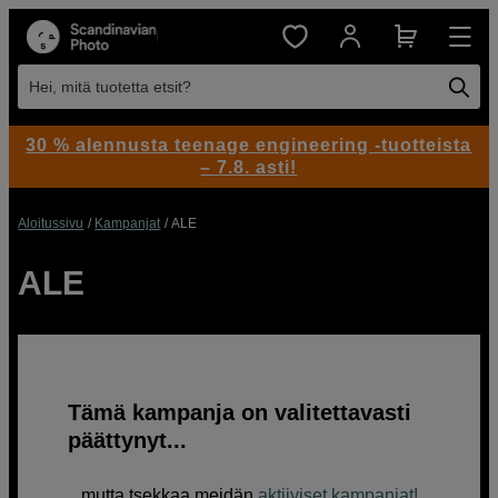
Hei, mitä tuotetta etsit?
30 % alennusta teenage engineering -tuotteista
– 7.8. asti!
Aloitussivu
Kampanjat
ALE
ALE
Tämä kampanja on valitettavasti
päättynyt...
...mutta tsekkaa meidän
aktiiviset kampanjat
!