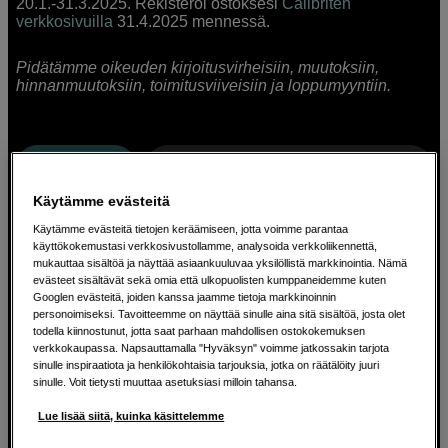
20.1.-31.3.2025. Rekisteröi ostoksesi
Calibriten
verkkosivuilla
31.4.2025 mennessä.
Pidätämme oikeuden kirjoitusvirheisiin, muutoksiin,
hinnanmuutoksiin, toimitusviiveisiin ja loppumyyntiin.
Suodata
Lajittele haku
:
Eniten myydyt
Käytämme evästeitä
Näyttää 2 tuotetta
Käytämme evästeitä tietojen keräämiseen, jotta voimme parantaa
käyttökokemustasi verkkosivustollamme, analysoida verkkoliikennettä,
mukauttaa sisältöä ja näyttää asiaankuuluvaa yksilöllistä markkinointia. Nämä
evästeet sisältävät sekä omia että ulkopuolisten kumppaneidemme kuten
Googlen evästeitä, joiden kanssa jaamme tietoja markkinoinnin
personoimiseksi. Tavoitteemme on näyttää sinulle aina sitä sisältöä, josta olet
todella kiinnostunut, jotta saat parhaan mahdollisen ostokokemuksen
verkkokaupassa. Napsauttamalla "Hyväksyn" voimme jatkossakin tarjota
sinulle inspiraatiota ja henkilökohtaisia tarjouksia, jotka on räätälöity juuri
sinulle. Voit tietysti muuttaa asetuksiasi milloin tahansa.
Lue lisää siitä, kuinka käsittelemme