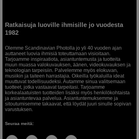
Ratkaisuja luoville ihmisille jo vuodesta
1982
Olemme Scandinavian Photolla jo yli 40 vuoden ajan
auttaneet luovia ihmisiä toteuttamaan visioitaan.
Tarjoamme inspiraatiota, asiantuntemusta ja tuotteita
muun muassa valokuvauksen, äänen, videokuvauksen ja
teknologian tarpeisiin. Palvelemme myös elokuvan,
musiikin ja taiteen harrastajia. Oikeilla työkaluilla ideat
muuttuvat todellisuudeksi. Autamme sinua valitsemaan
tuotteet, jotka vastaavat tarpeitasi. Tarjoamme
korkealaatuisten tuotteiden lisäksi myös henkilökohtaista
ja asiantuntevaa palvelua. Asiantuntemuksemme ja
sitoutumisemme takaavat, että löydät juuri sinulle sopivan
varustuksen.
Seuraa meitä: