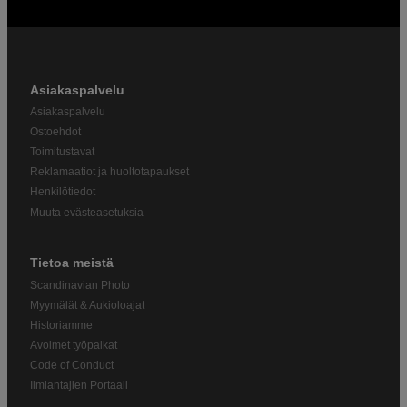
Asiakaspalvelu
Asiakaspalvelu
Ostoehdot
Toimitustavat
Reklamaatiot ja huoltotapaukset
Henkilötiedot
Muuta evästeasetuksia
Tietoa meistä
Scandinavian Photo
Myymälät & Aukioloajat
Historiamme
Avoimet työpaikat
Code of Conduct
Ilmiantajien Portaali