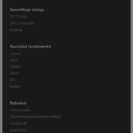
Suosittuja sivuja
SP Tykkää
SP Community
Käytetyt
Suositut tuotemerkit
Canon
Sony
Fujifilm
Nikon
DJI
Godox
Palvelut
Yritysmyynti
Vaihtokaupat ja käytetyt tuotteet
Lahjakortti
Kuvataide