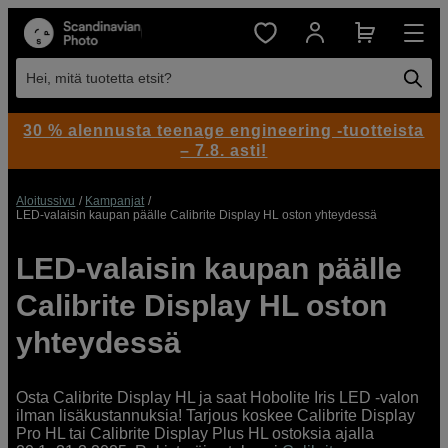
Hei, mitä tuotetta etsit?
30 % alennusta teenage engineering -tuotteista
– 7.8. asti!
Aloitussivu
Kampanjat
LED-valaisin kaupan päälle Calibrite Display HL oston yhteydessä
LED-valaisin kaupan päälle
Calibrite Display HL oston
yhteydessä
Osta Calibrite Display HL ja saat Hobolite Iris LED -valon
ilman lisäkustannuksia! Tarjous koskee Calibrite Display
Pro HL tai Calibrite Display Plus HL ostoksia ajalla