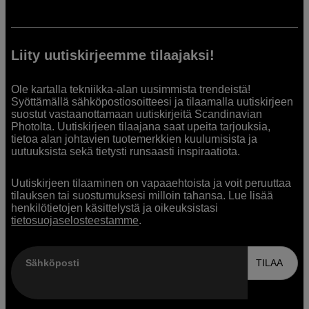
Liity uutiskirjeemme tilaajaksi!
Ole kartalla tekniikka-alan uusimmista trendeistä!
Syöttämällä sähköpostiosoitteesi ja tilaamalla uutiskirjeen
suostut vastaanottamaan uutiskirjeitä Scandinavian
Photolta. Uutiskirjeen tilaajana saat upeita tarjouksia,
tietoa alan johtavien tuotemerkkien kuulumisista ja
uutuuksista sekä tietysti runsaasti inspiraatiota.
Uutiskirjeen tilaaminen on vapaaehtoista ja voit peruuttaa
tilauksen tai suostumuksesi milloin tahansa. Lue lisää
henkilötietojen käsittelystä ja oikeuksistasi
tietosuojaselosteestamme
.
Sähköposti
TILAA