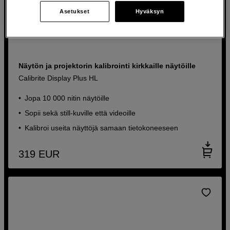
Asetukset
Hyväksyn
Näytön ja projektorin kalibrointi kirkkaille näytöille
Calibrite Display Plus HL
Jopa 10 000 nitin näytöille
Sopii sekä still-kuville että videoille
Kalibroi useita näyttöjä samaan tietokoneeseen
319
EUR