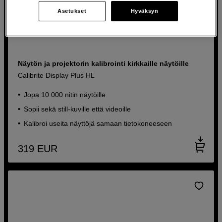
Asetukset
Hyväksyn
Näytön ja projektorin kalibrointi kirkkaille näytöille
Calibrite Display Plus HL
Jopa 10 000 nitin näytöille
Sopii sekä still-kuville että videoille
Kalibroi useita näyttöjä samaan tietokoneeseen
319
EUR