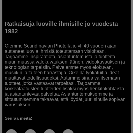
Ratkaisuja luoville ihmisille jo vuodesta
1982
Olemme Scandinavian Photolla jo yli 40 vuoden ajan
auttaneet luovia ihmisiä toteuttamaan visioitaan.
Tarjoamme inspiraatiota, asiantuntemusta ja tuotteita
muun muassa valokuvauksen, äänen, videokuvauksen ja
teknologian tarpeisiin. Palvelemme myös elokuvan,
musiikin ja taiteen harrastajia. Oikeilla työkaluilla ideat
muuttuvat todellisuudeksi. Autamme sinua valitsemaan
tuotteet, jotka vastaavat tarpeitasi. Tarjoamme
korkealaatuisten tuotteiden lisäksi myös henkilökohtaista
ja asiantuntevaa palvelua. Asiantuntemuksemme ja
sitoutumisemme takaavat, että löydät juuri sinulle sopivan
varustuksen.
Seuraa meitä: