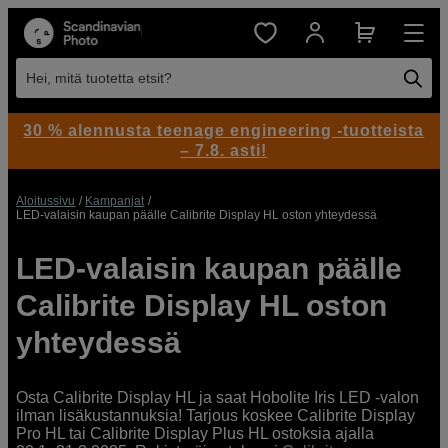
Hei, mitä tuotetta etsit?
30 % alennusta teenage engineering -tuotteista
– 7.8. asti!
Aloitussivu
Kampanjat
LED-valaisin kaupan päälle Calibrite Display HL oston yhteydessä
LED-valaisin kaupan päälle
Calibrite Display HL oston
yhteydessä
Osta Calibrite Display HL ja saat Hobolite Iris LED -valon
ilman lisäkustannuksia! Tarjous koskee Calibrite Display
Pro HL tai Calibrite Display Plus HL ostoksia ajalla