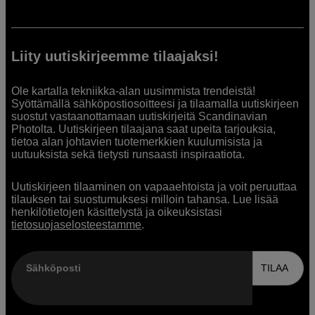
Liity uutiskirjeemme tilaajaksi!
Ole kartalla tekniikka-alan uusimmista trendeistä!
Syöttämällä sähköpostiosoitteesi ja tilaamalla uutiskirjeen
suostut vastaanottamaan uutiskirjeitä Scandinavian
Photolta. Uutiskirjeen tilaajana saat upeita tarjouksia,
tietoa alan johtavien tuotemerkkien kuulumisista ja
uutuuksista sekä tietysti runsaasti inspiraatiota.
Uutiskirjeen tilaaminen on vapaaehtoista ja voit peruuttaa
tilauksen tai suostumuksesi milloin tahansa. Lue lisää
henkilötietojen käsittelystä ja oikeuksistasi
tietosuojaselosteestamme
.
Sähköposti
TILAA