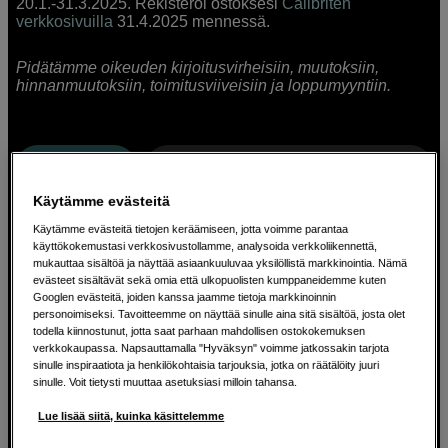
20.1.-31.3.2025. Rekisteröi ostoksesi
Calibriten
verkkosivuilla
31.4.2025 mennessä.
Pidätämme oikeuden kirjoitusvirheisiin, muutoksiin,
hinnanmuutoksiin, toimitusviiveisiin ja loppumyyntiin.
Suodata
Lajittele haku
:
Eniten myydyt
Käytämme evästeitä
Näyttää 2 tuotetta
Käytämme evästeitä tietojen keräämiseen, jotta voimme parantaa
käyttökokemustasi verkkosivustollamme, analysoida verkkoliikennettä,
mukauttaa sisältöä ja näyttää asiaankuuluvaa yksilöllistä markkinointia. Nämä
evästeet sisältävät sekä omia että ulkopuolisten kumppaneidemme kuten
Googlen evästeitä, joiden kanssa jaamme tietoja markkinoinnin
personoimiseksi. Tavoitteemme on näyttää sinulle aina sitä sisältöä, josta olet
todella kiinnostunut, jotta saat parhaan mahdollisen ostokokemuksen
verkkokaupassa. Napsauttamalla "Hyväksyn" voimme jatkossakin tarjota
sinulle inspiraatiota ja henkilökohtaisia tarjouksia, jotka on räätälöity juuri
sinulle. Voit tietysti muuttaa asetuksiasi milloin tahansa.
Lue lisää siitä, kuinka käsittelemme