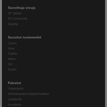
Suosittuja sivuja
SP Tykkää
SP Community
Käytetyt
Suositut tuotemerkit
Canon
Sony
Fujifilm
Nikon
DJI
Godox
Palvelut
Yritysmyynti
Vaihtokaupat ja käytetyt tuotteet
Lahjakortti
Kuvataide