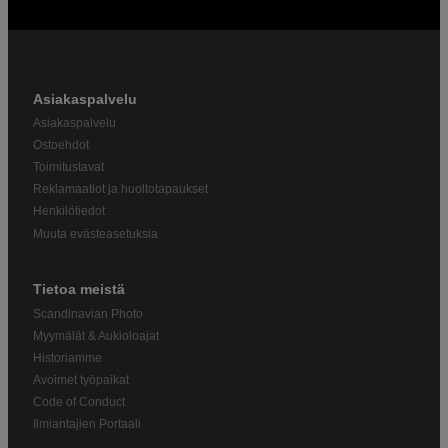
Asiakaspalvelu
Asiakaspalvelu
Ostoehdot
Toimitustavat
Reklamaatiot ja huoltotapaukset
Henkilötiedot
Muuta evästeasetuksia
Tietoa meistä
Scandinavian Photo
Myymälät & Aukioloajat
Historiamme
Avoimet työpaikat
Code of Conduct
Ilmiantajien Portaali