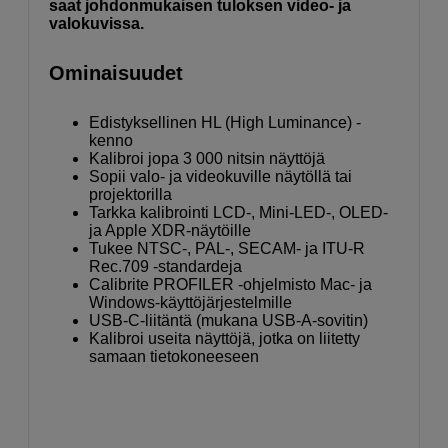
saat johdonmukaisen tuloksen video- ja
valokuvissa.
Ominaisuudet
Edistyksellinen HL (High Luminance) -
kenno
Kalibroi jopa 3 000 nitsin näyttöjä
Sopii valo- ja videokuville näytöllä tai
projektorilla
Tarkka kalibrointi LCD-, Mini-LED-, OLED-
ja Apple XDR-näytöille
Tukee NTSC-, PAL-, SECAM- ja ITU-R
Rec.709 -standardeja
Calibrite PROFILER -ohjelmisto Mac- ja
Windows-käyttöjärjestelmille
USB-C-liitäntä (mukana USB-A-sovitin)
Kalibroi useita näyttöjä, jotka on liitetty
samaan tietokoneeseen