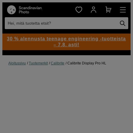
Hei, mitä tuotetta etsit?
30 % alennusta teenage engineering -tuotteista
– 7.8. asti!
Aloitussivu
Tuotemerkit
Calibrite
Calibrite Display Pro HL