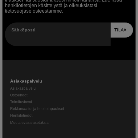
henkilötietojen käsittelystä ja oikeuksistasi
tietosuojaselosteestamme
.
Sähköposti
TILAA
Asiakaspalvelu
Asiakaspalvelu
Ostoehdot
Toimitustavat
Reklamaatiot ja huoltotapaukset
Henkilötiedot
Muuta evästeasetuksia