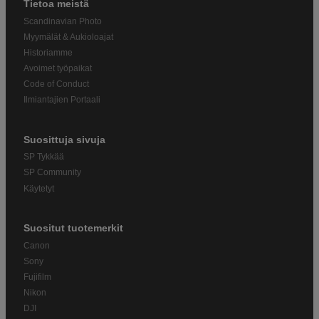
Tietoa meistä
Scandinavian Photo
Myymälät & Aukioloajat
Historiamme
Avoimet työpaikat
Code of Conduct
Ilmiantajien Portaali
Suosittuja sivuja
SP Tykkää
SP Community
Käytetyt
Suositut tuotemerkit
Canon
Sony
Fujifilm
Nikon
DJI