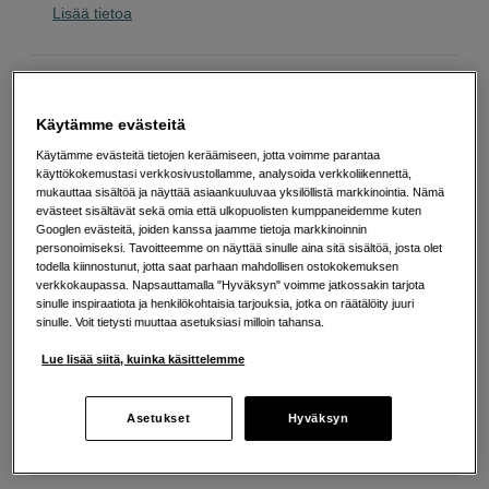
Lisää tietoa
279
EUR
Käytämme evästeitä
Määrä
Lisää ostoskoriin
Käytämme evästeitä tietojen keräämiseen, jotta voimme parantaa
käyttökokemustasi verkkosivustollamme, analysoida verkkoliikennettä,
mukauttaa sisältöä ja näyttää asiaankuuluvaa yksilöllistä markkinointia. Nämä
evästeet sisältävät sekä omia että ulkopuolisten kumppaneidemme kuten
Googlen evästeitä, joiden kanssa jaamme tietoja markkinoinnin
Maksa Svea-erämaksulla
personoimiseksi. Tavoitteemme on näyttää sinulle aina sitä sisältöä, josta olet
todella kiinnostunut, jotta saat parhaan mahdollisen ostokokemuksen
Esimerkki: 36 kk, 10 EUR/kk, yhteensä 365 EUR, todellinen vuosikorko
verkkokaupassa. Napsauttamalla "Hyväksyn" voimme jatkossakin tarjota
19,07 %
sinulle inspiraatiota ja henkilökohtaisia tarjouksia, jotka on räätälöity juuri
Avausmaksu 5 EUR, laskutusmaksu 0 EUR/kk lisäksi
sinulle. Voit tietysti muuttaa asetuksiasi milloin tahansa.
Lainaaminen maksaa!
Jos et pysty maksamaan velkaa ajoissa, saatat
Lue lisää siitä, kuinka käsittelemme
saada maksuhäiriömerkinnän. Se voi vaikeuttaa asunnon vuokraamista,
liittymien tekemistä ja uusien lainojen saamista. Apua saat kuntasi talous- ja
velkaneuvonnasta. Yhteystiedot löydät sivulta
kkv.fi (avautuu uuteen
välilehteen)
Asetukset
Hyväksyn