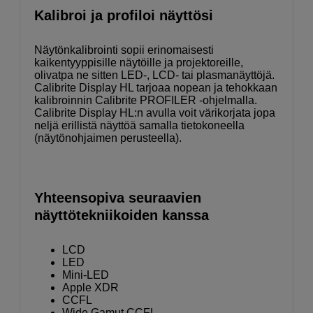
Kalibroi ja profiloi näyttösi
Näytönkalibrointi sopii erinomaisesti
kaikentyyppisille näytöille ja projektoreille,
olivatpa ne sitten LED-, LCD- tai plasmanäyttöjä.
Calibrite Display HL tarjoaa nopean ja tehokkaan
kalibroinnin Calibrite PROFILER -ohjelmalla.
Calibrite Display HL:n avulla voit värikorjata jopa
neljä erillistä näyttöä samalla tietokoneella
(näytönohjaimen perusteella).
Yhteensopiva seuraavien
näyttötekniikoiden kanssa
LCD
LED
Mini-LED
Apple XDR
CCFL
Wide Gamut CCFL