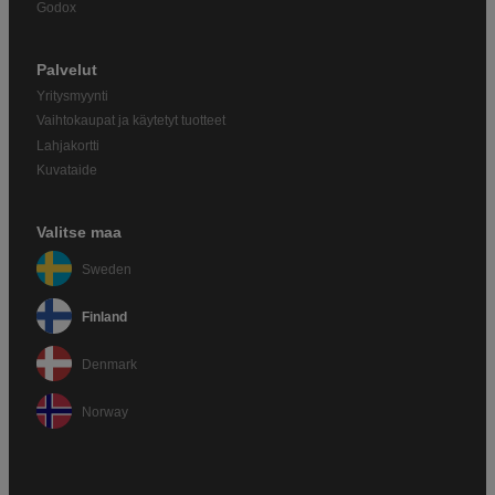
Godox
Palvelut
Yritysmyynti
Vaihtokaupat ja käytetyt tuotteet
Lahjakortti
Kuvataide
Valitse maa
Sweden
Finland
Denmark
Norway