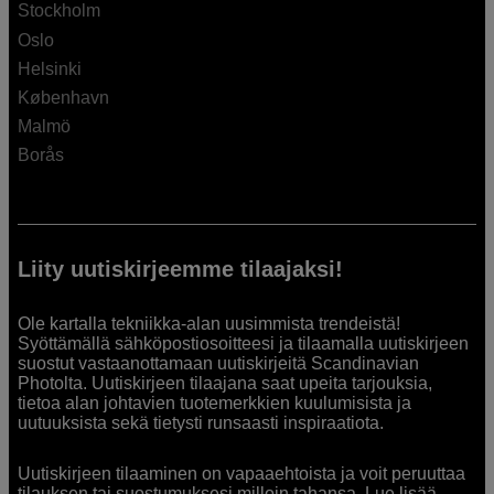
Stockholm
Oslo
Helsinki
København
Malmö
Borås
Liity uutiskirjeemme tilaajaksi!
Ole kartalla tekniikka-alan uusimmista trendeistä!
Syöttämällä sähköpostiosoitteesi ja tilaamalla uutiskirjeen
suostut vastaanottamaan uutiskirjeitä Scandinavian
Photolta. Uutiskirjeen tilaajana saat upeita tarjouksia,
tietoa alan johtavien tuotemerkkien kuulumisista ja
uutuuksista sekä tietysti runsaasti inspiraatiota.
Uutiskirjeen tilaaminen on vapaaehtoista ja voit peruuttaa
tilauksen tai suostumuksesi milloin tahansa. Lue lisää