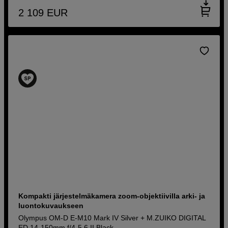
2 109
EUR
Kompakti järjestelmäkamera zoom-objektiivilla arki- ja
luontokuvaukseen
Olympus OM-D E-M10 Mark IV Silver + M.ZUIKO DIGITAL
ED 14-150mm f/4-5,6 II Black