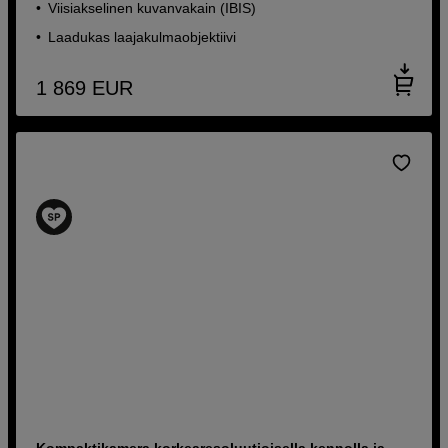
Viisiakselinen kuvanvakain (IBIS)
Laadukas laajakulmaobjektiivi
1 869
EUR
Kompaktikamera korkearesoluutioisella kennolla ja