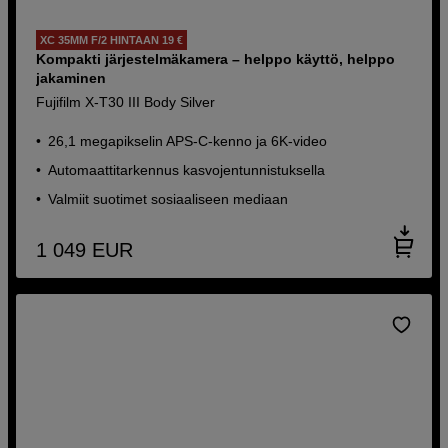
XC 35MM F/2 HINTAAN 19 €
Kompakti järjestelmäkamera – helppo käyttö, helppo
jakaminen
Fujifilm X-T30 III Body Silver
26,1 megapikselin APS-C-kenno ja 6K-video
Automaattitarkennus kasvojentunnistuksella
Valmiit suotimet sosiaaliseen mediaan
1 049
EUR