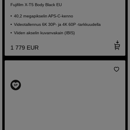
Fujifilm X-T5 Body Black EU
40,2 megapikselin APS-C-kenno
Videotallennus 6K 30P- ja 4K 60P -tarkkuudella
Viiden akselin kuvanvakain (IBIS)
1 779
EUR