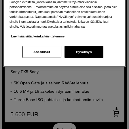
Googlen evästeitä, joiden kanssa jaamme tietoja markkinoinnin
personoimiseksi. Tavoitteemme on näyttää sinulle aina sitä sisältöä, josta olet
todella kiinnostunut, jotta saat parhaan mahdollisen ostokokemuksen
verkkokaupassa. Napsauttamalla "Hyväksyn" voimme jatkossakin tarjota
sinulle inspiraatiota ja henkilökohtaisia tarjouksia, jotka on räätälöity juuri
sinulle. Voit tietysti muuttaa asetuksiasi milloin tahansa.
Lue lisää siitä, kuinka käsittelemme
UUTUUS
Asetukset
Hyväksyn
200 € ALENNUSTA OBJEKTIIVISTA
Cinema Line - täyden kennon kamera ammattimaiseen
5K-videoon
Sony FX5 Body
5K Open Gate ja sisäinen RAW-tallennus
16,6 MP ja 16 askeleen dynaaminen alue
Three Base ISO puhtaisiin ja kohinattomiin kuviin
5 600
EUR