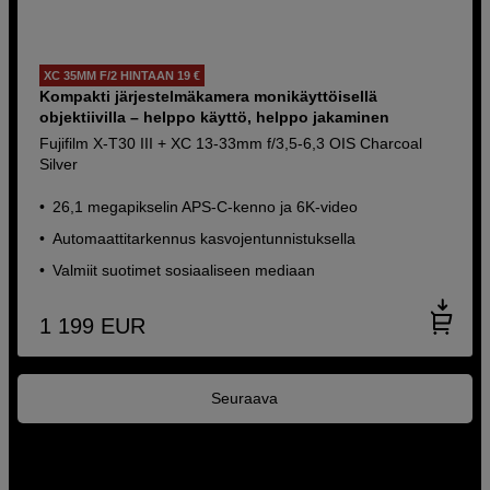
XC 35MM F/2 HINTAAN 19 €
Kompakti järjestelmäkamera monikäyttöisellä
objektiivilla – helppo käyttö, helppo jakaminen
Fujifilm X-T30 III + XC 13-33mm f/3,5-6,3 OIS Charcoal
Silver
26,1 megapikselin APS-C-kenno ja 6K-video
Automaattitarkennus kasvojentunnistuksella
Valmiit suotimet sosiaaliseen mediaan
1 199
EUR
Seuraava