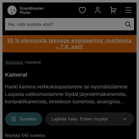
Hei, mitä tuotetta etsit?
30 % alennusta teenage engineering -tuotteista
– 7.8. asti!
Aloitussivu
Kamerat
Kamerat
Hanki kamera verkkokaupastamme tai myymälästämme.
Laajasta valikoimastamme löydät järjestelmäkameroita,
kompaktikameroita, keskikoon kameroita, analogisia
kameroita ja suorafilmikameroita eri tuotemerkeiltä kuten
Canon, Sony, Nikon, Panasonic, Fujifilm, Olympus ja
Suodata
Lajittele haku
:
Eniten myydyt
Hasselblad. Meillä on laaja valikoima kameroita
aloittelijoille ja ammattikuvaajille.
Näyttää 545 tuotetta