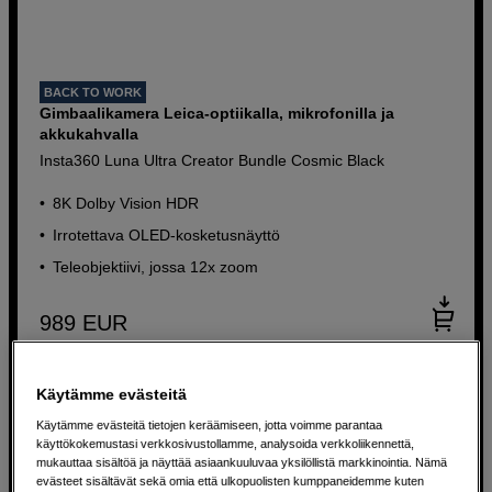
BACK TO WORK
Gimbaalikamera Leica-optiikalla, mikrofonilla ja
akkukahvalla
Insta360 Luna Ultra Creator Bundle Cosmic Black
8K Dolby Vision HDR
Irrotettava OLED-kosketusnäyttö
Teleobjektiivi, jossa 12x zoom
989
EUR
Käytämme evästeitä
Käytämme evästeitä tietojen keräämiseen, jotta voimme parantaa
käyttökokemustasi verkkosivustollamme, analysoida verkkoliikennettä,
mukauttaa sisältöä ja näyttää asiaankuuluvaa yksilöllistä markkinointia. Nämä
evästeet sisältävät sekä omia että ulkopuolisten kumppaneidemme kuten