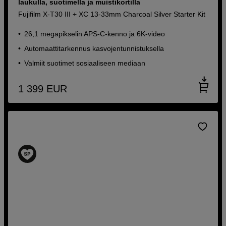
laukulla, suotimella ja muistikortilla
Fujifilm X-T30 III + XC 13-33mm Charcoal Silver Starter Kit
26,1 megapikselin APS-C-kenno ja 6K-video
Automaattitarkennus kasvojentunnistuksella
Valmiit suotimet sosiaaliseen mediaan
1 399
EUR