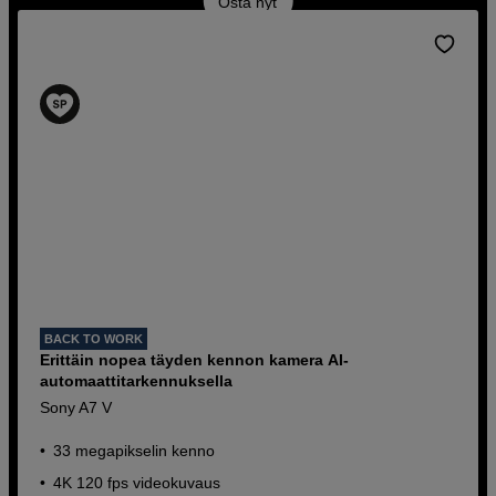
Osta nyt
BACK TO WORK
Erittäin nopea täyden kennon kamera AI-
automaattitarkennuksella
Sony A7 V
33 megapikselin kenno
4K 120 fps videokuvaus