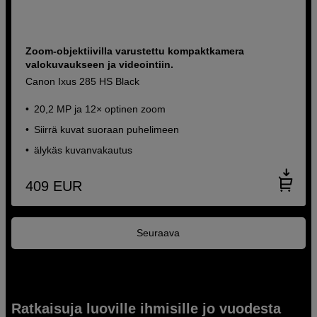
Zoom-objektiivilla varustettu kompaktkamera
valokuvaukseen ja videointiin.
Canon Ixus 285 HS Black
20,2 MP ja 12× optinen zoom
Siirrä kuvat suoraan puhelimeen
älykäs kuvanvakautus
409
EUR
Seuraava
Ratkaisuja luoville ihmisille jo vuodesta