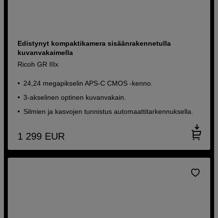
Edistynyt kompaktikamera sisäänrakennetulla
kuvanvakaimella
Ricoh GR IIIx
24,24 megapikselin APS-C CMOS -kenno.
3-akselinen optinen kuvanvakain.
Silmien ja kasvojen tunnistus automaattitarkennuksella.
1 299
EUR