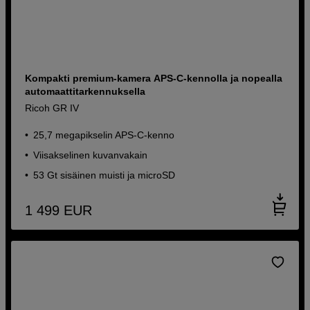
Kompakti premium-kamera APS-C-kennolla ja nopealla
automaattitarkennuksella
Ricoh GR IV
25,7 megapikselin APS-C-kenno
Viisakselinen kuvanvakain
53 Gt sisäinen muisti ja microSD
1 499
EUR