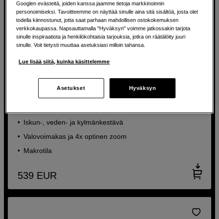
Googlen evästeitä, joiden kanssa jaamme tietoja markkinoinnin
personoimiseksi. Tavoitteemme on näyttää sinulle aina sitä sisältöä, josta olet
todella kiinnostunut, jotta saat parhaan mahdollisen ostokokemuksen
verkkokaupassa. Napsauttamalla "Hyväksyn" voimme jatkossakin tarjota
sinulle inspiraatiota ja henkilökohtaisia tarjouksia, jotka on räätälöity juuri
sinulle. Voit tietysti muuttaa asetuksiasi milloin tahansa.
Lue lisää siitä, kuinka käsittelemme
Asetukset
Hyväksyn
Erittäin kestävä seikkailukamera
OM SYSTEM TG-7 Black
Iskun-, veden- ja kylmänkestävä
Valovoimakas ja 4x optinen zoom
Makrotila
539
EUR