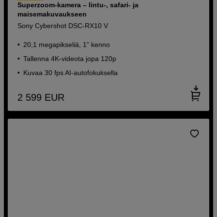
Superzoom-kamera – lintu-, safari- ja
maisemakuvaukseen
Sony Cybershot DSC-RX10 V
20,1 megapikseliä, 1” kenno
Tallenna 4K-videota jopa 120p
Kuvaa 30 fps AI-autofokuksella
2 599
EUR