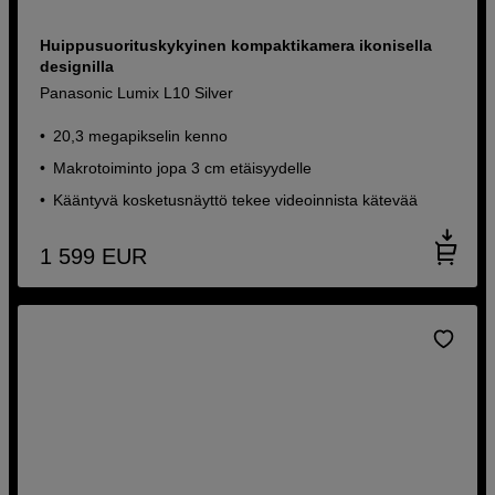
Huippusuorituskykyinen kompaktikamera ikonisella
designilla
Panasonic Lumix L10 Silver
20,3 megapikselin kenno
Makrotoiminto jopa 3 cm etäisyydelle
Kääntyvä kosketusnäyttö tekee videoinnista kätevää
1 599
EUR