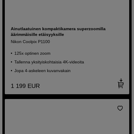
Ainutlaatuinen kompaktikamera superzoomilla
äärimmäisille etäisyyksille
Nikon Coolpix P1100
125x optinen zoom
Tallenna yksityiskohtaisia ​​4K-videoita
Jopa 4-askeleen kuvanvakain
1 199
EUR