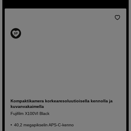
mukaan lähes minne tahansa ja koostaan huolimatta se
säilyttää korkean kuvanlaadun. Ota yhteyttä
asiakaspalveluumme, jos sinulla on kysyttävää tai tee
ostos suoraan verkossa kilpailukykyisellä hinnalla ja
nopealla toimituksella.
Kompaktikamera korkearesoluutioisella kennolla ja
kuvanvakaimella
Fujifilm X100VI Black
40,2 megapikselin APS-C-kenno