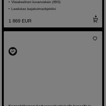
Viisiakselinen kuvanvakain (IBIS)
Laadukas laajakulmaobjektiivi
1 869
EUR
Kompaktikamera korkearesoluutioisella kennolla ja