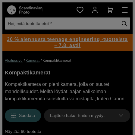
Hei, mitä tuotetta etsit?
30 % alennusta teenage engineering -tuotteista
– 7.8. asti!
Aloitussivu
Kamerat
Kompaktikamerat
Kompaktikamerat
Kompaktikamera on pieni kamera, jolla on suuret
mahdollisuudet. Meiltä löydät laajan valikoiman
kompaktikameroita suosituilta valmistajilta, kuten Canon,
Fujifilm, Sony, Olympus ja Nikon. Kompaktikamera sopii
täydellisesti useimpiin nykypäivän vaatimuksiin ja niistä
Suodata
Lajittele haku
:
Eniten myydyt
löytyy vloggaajille tärkeät ominaisuudet, kuten wlan,
kallistettava tai käännettävä näyttö ja nopea
Näyttää 60 tuotetta
automaattitarkennus. Pienikokoisen kameran voi ottaa