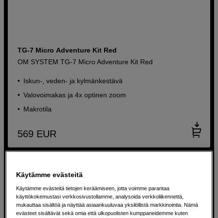
TG-7 Micro Adventure Kit Red
OM SYSTEM TG-7 Micro Adventure Kit Red
Iskun-, veden- ja kylmänkestävä
Valovoimakas ja 4x optinen zoom
Makrotila
569
EUR
Käytämme evästeitä
Käytämme evästeitä tietojen keräämiseen, jotta voimme parantaa
käyttökokemustasi verkkosivustollamme, analysoida verkkoliikennettä,
mukauttaa sisältöä ja näyttää asiaankuuluvaa yksilöllistä markkinointia. Nämä
evästeet sisältävät sekä omia että ulkopuolisten kumppaneidemme kuten