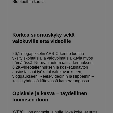
Bluetoothin kautta.
Korkea suorituskyky sekä
valokuville että videoille
26,1 megapikselin APS-C-kenno tuottaa
yksityiskohtaisia ja valovoimaisia kuvia myös
hämärässä. Nopean automaattitarkennuksen,
6,2K-videotallennuksen ja kosketusnäytön
ansiosta saat työkalut valokuvaukseen,
vloggaukseen, Reels-videoihin ja klippeihin –
kaikki yhdessä kätevässä kamerarungossa.
Opiskele ja kasva – täydellinen
luomisen iloon
X-T30 III on optimoitu sinulle, joka kokeilet uutta,