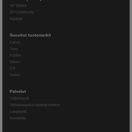
SP Tykkää
SP Community
Käytetyt
Suositut tuotemerkit
Canon
Sony
Fujifilm
Nikon
DJI
Godox
Palvelut
Yritysmyynti
Vaihtokaupat ja käytetyt tuotteet
Lahjakortti
Kuvataide