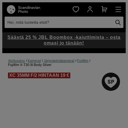
Hei, mitä tuotetta etsit?
Säästä 25 % JBL Boombox -kaiuttimista – osta
omasi jo tänään!
Aloitussivu
Kamerat
Järjestelmäkamerat
Fujifilm
Fujifilm X-T30 III Body Silver
XC 35MM F/2 HINTAAN 19 €