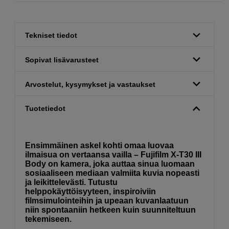
Tekniset tiedot
Sopivat lisävarusteet
Arvostelut, kysymykset ja vastaukset
Tuotetiedot
Ensimmäinen askel kohti omaa luovaa
ilmaisua on vertaansa vailla – Fujifilm X-T30 III
Body on kamera, joka auttaa sinua luomaan
sosiaaliseen mediaan valmiita kuvia nopeasti
ja leikittelevästi. Tutustu
helppokäyttöisyyteen, inspiroiviin
filmsimulointeihin ja upeaan kuvanlaatuun
niin spontaaniin hetkeen kuin suunniteltuun
tekemiseen.