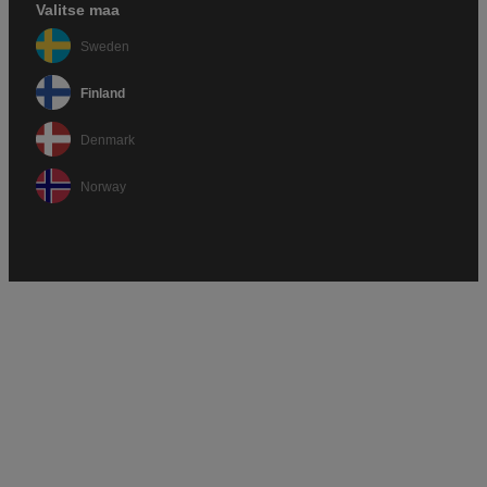
Valitse maa
Sweden
Finland
Denmark
Norway