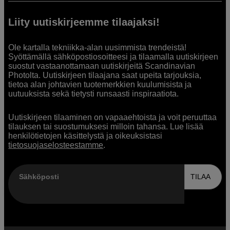
Liity uutiskirjeemme tilaajaksi!
Ole kartalla tekniikka-alan uusimmista trendeistä!
Syöttämällä sähköpostiosoitteesi ja tilaamalla uutiskirjeen
suostut vastaanottamaan uutiskirjeitä Scandinavian
Photolta. Uutiskirjeen tilaajana saat upeita tarjouksia,
tietoa alan johtavien tuotemerkkien kuulumisista ja
uutuuksista sekä tietysti runsaasti inspiraatiota.
Uutiskirjeen tilaaminen on vapaaehtoista ja voit peruuttaa
tilauksen tai suostumuksesi milloin tahansa. Lue lisää
henkilötietojen käsittelystä ja oikeuksistasi
tietosuojaselosteestamme
.
Sähköposti
TILAA