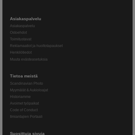
Asiakaspalvelu
Asiakaspalvelu
Ostoehdot
Toimitustavat
Reklamaatiot ja huoltotapaukset
Henkilötiedot
Muuta evästeasetuksia
Tietoa meistä
Scandinavian Photo
Myymälät & Aukioloajat
Historiamme
Avoimet työpaikat
Code of Conduct
Ilmiantajien Portaali
Suosittuja sivuja