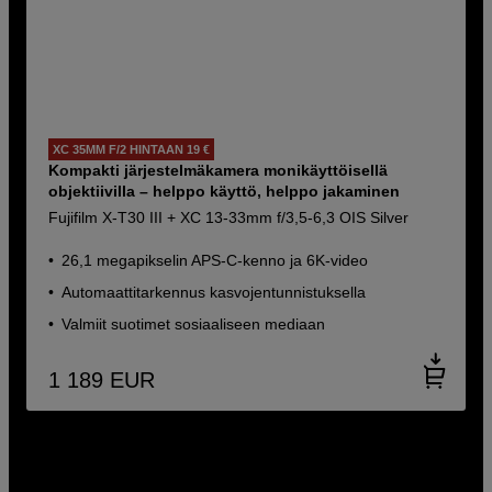
XC 35MM F/2 HINTAAN 19 €
Kompakti järjestelmäkamera monikäyttöisellä
objektiivilla – helppo käyttö, helppo jakaminen
Fujifilm X-T30 III + XC 13-33mm f/3,5-6,3 OIS Silver
26,1 megapikselin APS-C-kenno ja 6K-video
Automaattitarkennus kasvojentunnistuksella
Valmiit suotimet sosiaaliseen mediaan
1 189
EUR