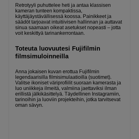
Retrotyyli puhuttelee heti ja antaa klassisen
kameran tunteen kompaktissa,
käyttäjäystävällisessä koossa. Painikkeet ja
säädöt tarjoavat intuitiivisen hallinnan ja auttavat
sinua saamaan oikeat asetukset nopeasti – jotta
voit keskittyä tarinankerrontaan.
Toteuta luovuutesi Fujifilmin
filmsimuloinneilla
Anna jokaisen kuvan erottua Fujifilmin
legendaarisilla filmisimulaatioilla (suotimet).
Valitse ikoniset väriprofiilit suoraan kamerasta ja
luo uniikkeja ilmeitä, valmiina jaettaviksi ilman
erillistä jälkikäsittelyä. Täydellinen Instagramiin,
tarinoihin ja luoviin projekteihin, jotka tarvitsevat
oman sävyn.