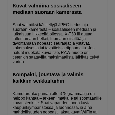
Kuvat valmiina sosiaaliseen
mediaan suoraan kamerasta
Saat valmiiksi käsiteltyjä JPEG-tiedostoja
suoraan kamerasta – sosiaaliseen mediaan ja
julkaisuun liikkeellä ollessa. X-T30 III auttaa
tallentamaan hetket, luomaan sisältöä ja
tavoittamaan nopeasti seuraajat ja ystävät,
kokemuksesta tai tavoitteista riippumatta. Jos
haluat muokata kuvia itse, RAW-muoto on
tietenkin saatavilla maksimaalista jälkikäsittelyä
varten.
Kompakti, joustava ja valmis
kaikkiin seikkailuihin
Kamerarunko painaa alle 378 grammaa ja on
helppo kantaa – arkeen, matkalle tai spontaanille
kuvauslenkille. Saat vapauden luoda kuvia
kaupunkiympäristössä ja luonnossa, ja aina
mahdollisuuden nopeasti jakaa kuvat WiFin tai