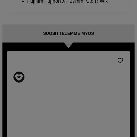
Fujifilm Fujinon XF 27mm f/2,8 R WR
SUOSITTELEMME MYÖS