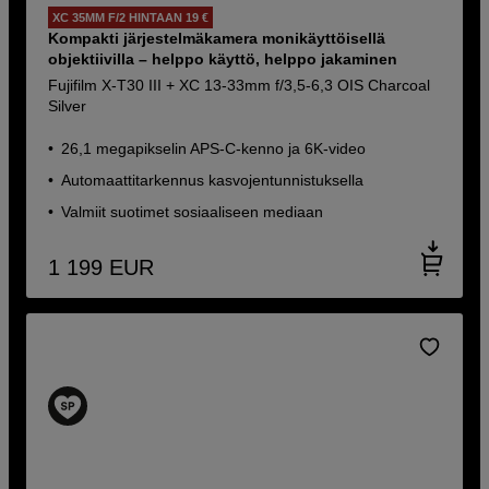
XC 35MM F/2 HINTAAN 19 €
Kompakti järjestelmäkamera monikäyttöisellä
objektiivilla – helppo käyttö, helppo jakaminen
Fujifilm X-T30 III + XC 13-33mm f/3,5-6,3 OIS Charcoal
Silver
26,1 megapikselin APS-C-kenno ja 6K-video
Automaattitarkennus kasvojentunnistuksella
Valmiit suotimet sosiaaliseen mediaan
1 199
EUR