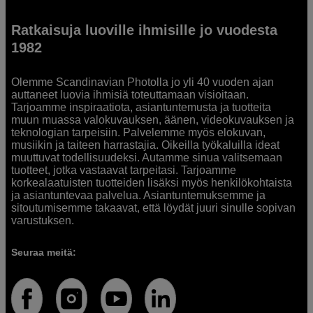
Ratkaisuja luoville ihmisille jo vuodesta
1982
Olemme Scandinavian Photolla jo yli 40 vuoden ajan
auttaneet luovia ihmisiä toteuttamaan visioitaan.
Tarjoamme inspiraatiota, asiantuntemusta ja tuotteita
muun muassa valokuvauksen, äänen, videokuvauksen ja
teknologian tarpeisiin. Palvelemme myös elokuvan,
musiikin ja taiteen harrastajia. Oikeilla työkaluilla ideat
muuttuvat todellisuudeksi. Autamme sinua valitsemaan
tuotteet, jotka vastaavat tarpeitasi. Tarjoamme
korkealaatuisten tuotteiden lisäksi myös henkilökohtaista
ja asiantuntevaa palvelua. Asiantuntemuksemme ja
sitoutumisemme takaavat, että löydät juuri sinulle sopivan
varustuksen.
Seuraa meitä: