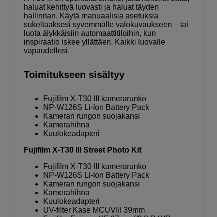
haluat kehittyä luovasti ja haluat täyden
hallinnan. Käytä manuaalisia asetuksia
sukeltaaksesi syvemmälle valokuvaukseen – tai
luota älykkäisiin automaattitiloihin, kun
inspiraatio iskee yllättäen. Kaikki luovalle
vapaudellesi.
Toimitukseen sisältyy
Fujifilm X-T30 III kamerarunko
NP-W126S Li-Ion Battery Pack
Kameran rungon suojakansi
Kamerahihna
Kuulokeadapteri
Fujifilm X-T30 III Street Photo Kit
Fujifilm X-T30 III kamerarunko
NP-W126S Li-Ion Battery Pack
Kameran rungon suojakansi
Kamerahihna
Kuulokeadapteri
UV-filter Kase MCUVIII 39mm