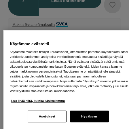
Lisää ostoskoriin
Maksa Svea-erämaksulla
Esimerkki: 36 kk, 38 EUR/kk, yhteensä 1 373 EUR, todellinen vuosikorko
19,07 %
Avausmaksu 5 EUR, laskutusmaksu 0 EUR/kk lisäksi
Käytämme evästeitä
Käytämme evästeitä tietojen keräämiseen, jotta voimme parantaa käyttökokemustasi
Lainaaminen maksaa!
Jos et pysty maksamaan velkaa ajoissa, saatat
saada maksuhäiriömerkinnän. Se voi vaikeuttaa asunnon vuokraamista,
verkkosivustollamme, analysoida verkkoliikennettä, mukauttaa sisältöä ja näyttää
liittymien tekemistä ja uusien lainojen saamista. Apua saat kuntasi talous- ja
asiaankuuluvaa yksilöllistä markkinointia. Nämä evästeet sisältävät sekä omia että
velkaneuvonnasta. Yhteystiedot löydät sivulta
kkv.fi (avautuu uuteen
ulkopuolisten kumppaneidemme kuten Googlen evästeitä, joiden kanssa jaamme
välilehteen)
tietoja markkinoinnin personoimiseksi. Tavoitteemme on näyttää sinulle aina sitä
sisältöä, josta olet todella kiinnostunut, jotta saat parhaan mahdollisen
ostokokemuksen verkkokaupassa. Napsauttamalla "Hyväksyn" voimme jatkossakin
XC 35mm f/2 hintaan 19 €
tarjota sinulle inspiraatiota ja henkilökohtaisia tarjouksia, jotka on räätälöity juuri sinulle
Osta X-T30 III ja saat XC 35mm f/2 -objektiivin
Voit tietysti muuttaa asetuksiasi milloin tahansa.
vain 19 €! Arvo 219 €. Lisää molemmat tuotteet
Lue lisää siitä, kuinka käsittelemme
ostoskoriin, niin alennus lasketaan
automaattisesti. Tarjous voimassa 31. elokuuta
2026 asti.
Asetukset
Hyväksyn
Lue lisää