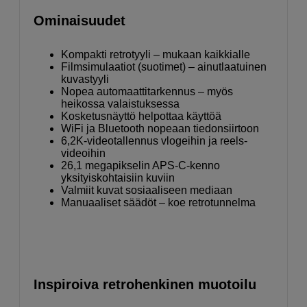
Ominaisuudet
Kompakti retrotyyli – mukaan kaikkialle
Filmsimulaatiot (suotimet) – ainutlaatuinen
kuvastyyli
Nopea automaattitarkennus – myös
heikossa valaistuksessa
Kosketusnäyttö helpottaa käyttöä
WiFi ja Bluetooth nopeaan tiedonsiirtoon
6,2K-videotallennus vlogeihin ja reels-
videoihin
26,1 megapikselin APS-C-kenno
yksityiskohtaisiin kuviin
Valmiit kuvat sosiaaliseen mediaan
Manuaaliset säädöt – koe retrotunnelma
Inspiroiva retrohenkinen muotoilu