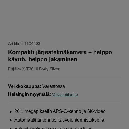
Artikkeli: 1104403
Kompakti järjestelmäkamera – helppo
käyttö, helppo jakaminen
Fujifilm
X-T30 III Body Silver
Verkkokauppa
:
Varastossa
Helsingin myymälä
:
Varastotilanne
26,1 megapikselin APS-C-kenno ja 6K-video
Automaattitarkennus kasvojentunnistuksella
Valmiit suotimet sosiaaliseen mediaan