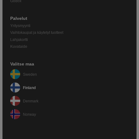
Godox
Palvelut
Yritysmyynti
Vaihtokaupat ja käytetyt tuotteet
Lahjakortti
Kuvataide
Valitse maa
Sweden
Finland
Denmark
Norway