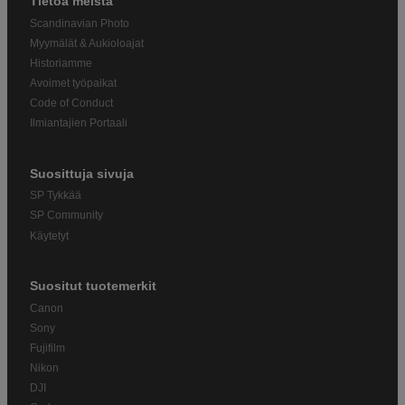
Tietoa meistä
Scandinavian Photo
Myymälät & Aukioloajat
Historiamme
Avoimet työpaikat
Code of Conduct
Ilmiantajien Portaali
Suosittuja sivuja
SP Tykkää
SP Community
Käytetyt
Suositut tuotemerkit
Canon
Sony
Fujifilm
Nikon
DJI