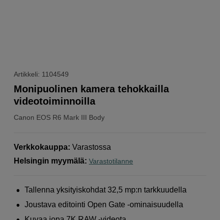
Artikkeli: 1104549
Monipuolinen kamera tehokkailla
videotoiminnoilla
Canon
EOS R6 Mark III Body
Verkkokauppa
:
Varastossa
Helsingin myymälä
:
Varastotilanne
Tallenna yksityiskohdat 32,5 mp:n tarkkuudella
Joustava editointi Open Gate -ominaisuudella
Kuvaa jopa 7K RAW -videota