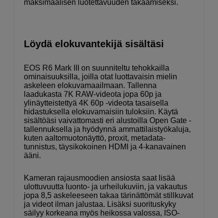
maksimaalisen luotettavuuden takaamiseksi.
Löydä elokuvantekijä sisältäsi
EOS R6 Mark III on suunniteltu tehokkailla
ominaisuuksilla, joilla otat luottavaisin mielin
askeleen elokuvamaailmaan. Tallenna
laadukasta 7K RAW-videota jopa 60p ja
ylinäytteistettyä 4K 60p -videota tasaisella
hidastuksella elokuvamaisiin tuloksiin. Käytä
sisältöäsi vaivattomasti eri alustoilla Open Gate -
tallennuksella ja hyödynnä ammattilaistyökaluja,
kuten aaltomuotonäyttö, proxit, metadata-
tunnistus, täysikokoinen HDMI ja 4-kanavainen
ääni.
Kameran rajausmoodien ansiosta saat lisää
ulottuvuutta luonto- ja urheilukuviin, ja vakautus
jopa 8,5 askeleeseen takaa tärinättömät stillkuvat
ja videot ilman jalustaa. Lisäksi suorituskyky
säilyy korkeana myös heikossa valossa, ISO-