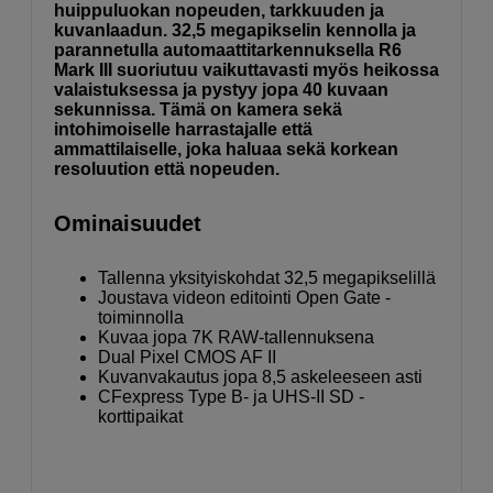
huippuluokan nopeuden, tarkkuuden ja
kuvanlaadun. 32,5 megapikselin kennolla ja
parannetulla automaattitarkennuksella R6
Mark III suoriutuu vaikuttavasti myös heikossa
valaistuksessa ja pystyy jopa 40 kuvaan
sekunnissa. Tämä on kamera sekä
intohimoiselle harrastajalle että
ammattilaiselle, joka haluaa sekä korkean
resoluution että nopeuden.
Ominaisuudet
Tallenna yksityiskohdat 32,5 megapikselillä
Joustava videon editointi Open Gate -
toiminnolla
Kuvaa jopa 7K RAW-tallennuksena
Dual Pixel CMOS AF II
Kuvanvakautus jopa 8,5 askeleeseen asti
CFexpress Type B- ja UHS-II SD -
korttipaikat