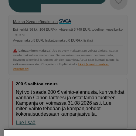
Maksa Svea-erämaksulla
Esimerkki: 36 kk, 104 EUR/kk, yhteensä 3 749 EUR, todellinen vuosikorko
19,07 %
Avausmaksu 5 EUR, laskutusmaksu 0 EUR/kk lisäksi
Lainaaminen maksaa!
Jos et pysty maksamaan velkaa ajoissa, saatat
saada maksuhäiriömerkinnän. Se voi vaikeuttaa asunnon vuokraamista,
liittymien tekemistä ja uusien lainojen saamista. Apua saat kuntasi talous- ja
velkaneuvonnasta. Yhteystiedot löydät sivulta
kkv.fi (avautuu uuteen
välilehteen)
200 € vaihtoalennus
Nyt voit saada 200 € vaihto-alennusta, kun vaihdat
vanhan Canon-laitteesi ja ostat tämän tuotteen.
Kampanja on voimassa 31.08 2026 asti. Lue,
miten vaihto tehdään ja kampanjaehdot
kokonaisuudessaan kampanjasivulta.
Lue lisää