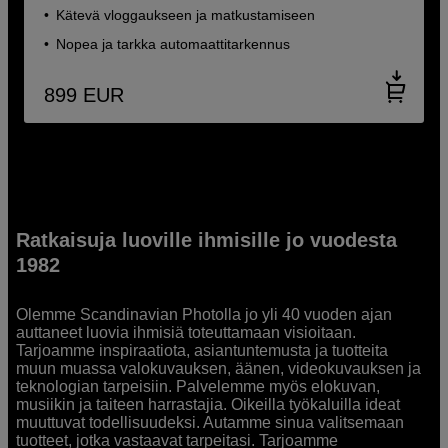
Kätevä vloggaukseen ja matkustamiseen
Nopea ja tarkka automaattitarkennus
899
EUR
Ratkaisuja luoville ihmisille jo vuodesta
1982
Olemme Scandinavian Photolla jo yli 40 vuoden ajan
auttaneet luovia ihmisiä toteuttamaan visioitaan.
Tarjoamme inspiraatiota, asiantuntemusta ja tuotteita
muun muassa valokuvauksen, äänen, videokuvauksen ja
teknologian tarpeisiin. Palvelemme myös elokuvan,
musiikin ja taiteen harrastajia. Oikeilla työkaluilla ideat
muuttuvat todellisuudeksi. Autamme sinua valitsemaan
tuotteet, jotka vastaavat tarpeitasi. Tarjoamme