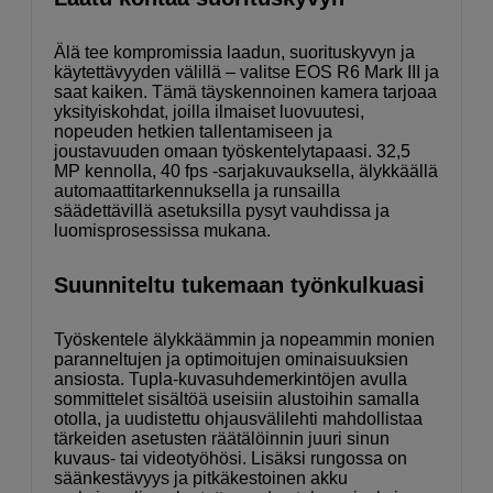
Älä tee kompromissia laadun, suorituskyvyn ja
käytettävyyden välillä – valitse EOS R6 Mark III ja
saat kaiken. Tämä täyskennoinen kamera tarjoaa
yksityiskohdat, joilla ilmaiset luovuutesi,
nopeuden hetkien tallentamiseen ja
joustavuuden omaan työskentelytapaasi. 32,5
MP kennolla, 40 fps -sarjakuvauksella, älykkäällä
automaattitarkennuksella ja runsailla
säädettävillä asetuksilla pysyt vauhdissa ja
luomisprosessissa mukana.
Suunniteltu tukemaan työnkulkuasi
Työskentele älykkäämmin ja nopeammin monien
paranneltujen ja optimoitujen ominaisuuksien
ansiosta. Tupla-kuvasuhdemerkintöjen avulla
sommittelet sisältöä useisiin alustoihin samalla
otolla, ja uudistettu ohjausvälilehti mahdollistaa
tärkeiden asetusten räätälöinnin juuri sinun
kuvaus- tai videotyöhösi. Lisäksi rungossa on
säänkestävyys ja pitkäkestoinen akku