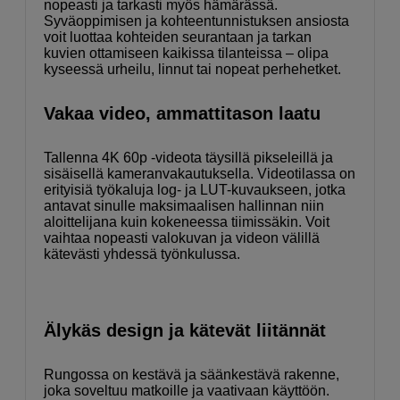
nopeasti ja tarkasti myös hämärässä.
Syväoppimisen ja kohteentunnistuksen ansiosta
voit luottaa kohteiden seurantaan ja tarkan
kuvien ottamiseen kaikissa tilanteissa – olipa
kyseessä urheilu, linnut tai nopeat perhehetket.
Vakaa video, ammattitason laatu
Tallenna 4K 60p -videota täysillä pikseleillä ja
sisäisellä kameranvakautuksella. Videotilassa on
erityisiä työkaluja log- ja LUT-kuvaukseen, jotka
antavat sinulle maksimaalisen hallinnan niin
aloittelijana kuin kokeneessa tiimissäkin. Voit
vaihtaa nopeasti valokuvan ja videon välillä
kätevästi yhdessä työnkulussa.
Älykäs design ja kätevät liitännät
Rungossa on kestävä ja säänkestävä rakenne,
joka soveltuu matkoille ja vaativaan käyttöön.