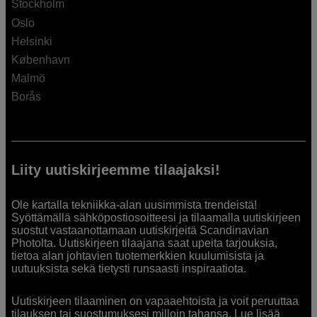
Stockholm
Oslo
Helsinki
København
Malmö
Borås
Liity uutiskirjeemme tilaajaksi!
Ole kartalla tekniikka-alan uusimmista trendeistä!
Syöttämällä sähköpostiosoitteesi ja tilaamalla uutiskirjeen
suostut vastaanottamaan uutiskirjeitä Scandinavian
Photolta. Uutiskirjeen tilaajana saat upeita tarjouksia,
tietoa alan johtavien tuotemerkkien kuulumisista ja
uutuuksista sekä tietysti runsaasti inspiraatiota.
Uutiskirjeen tilaaminen on vapaaehtoista ja voit peruuttaa
tilauksen tai suostumuksesi milloin tahansa. Lue lisää