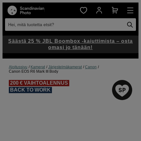
Hei, mitä tuotetta etsit?
Säästä 25 % JBL Boombox -kaiuttimista – osta
omasi jo tänään!
Aloitussivu
Kamerat
Järjestelmäkamerat
Canon
Canon EOS R6 Mark III Body
200 € VAIHTOALENNUS
BACK TO WORK