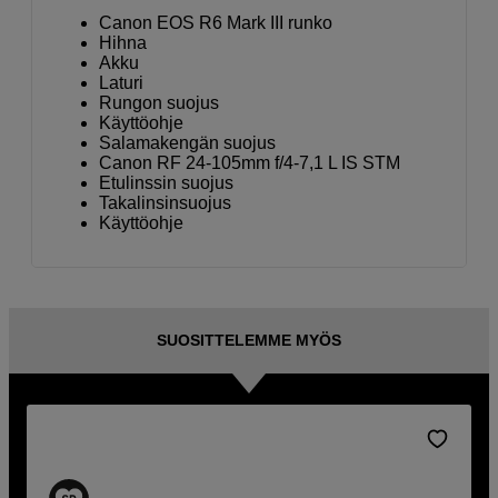
Canon EOS R6 Mark III runko
Hihna
Akku
Laturi
Rungon suojus
Käyttöohje
Salamakengän suojus
Canon RF 24-105mm f/4-7,1 L IS STM
Etulinssin suojus
Takalinsinsuojus
Käyttöohje
SUOSITTELEMME MYÖS