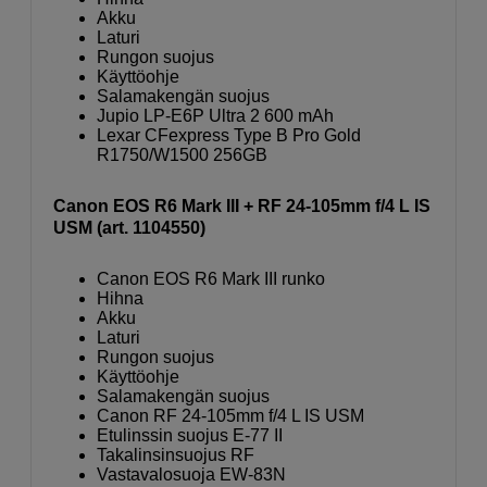
Akku
Laturi
Rungon suojus
Käyttöohje
Salamakengän suojus
Jupio LP-E6P Ultra 2 600 mAh
Lexar CFexpress Type B Pro Gold
R1750/W1500 256GB
Canon EOS R6 Mark III + RF 24-105mm f/4 L IS
USM (art. 1104550)
Canon EOS R6 Mark III runko
Hihna
Akku
Laturi
Rungon suojus
Käyttöohje
Salamakengän suojus
Canon RF 24-105mm f/4 L IS USM
Etulinssin suojus E-77 II
Takalinsinsuojus RF
Vastavalosuoja EW-83N