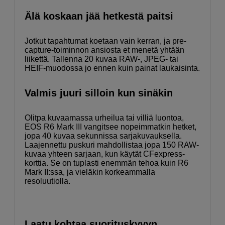
Älä koskaan jää hetkestä paitsi
Jotkut tapahtumat koetaan vain kerran, ja pre-
capture-toiminnon ansiosta et menetä yhtään
liikettä. Tallenna 20 kuvaa RAW-, JPEG- tai
HEIF-muodossa jo ennen kuin painat laukaisinta.
Valmis juuri silloin kun sinäkin
Olitpa kuvaamassa urheilua tai villiä luontoa,
EOS R6 Mark III vangitsee nopeimmatkin hetket,
jopa 40 kuvaa sekunnissa sarjakuvauksella.
Laajennettu puskuri mahdollistaa jopa 150 RAW-
kuvaa yhteen sarjaan, kun käytät CFexpress-
korttia. Se on tuplasti enemmän tehoa kuin R6
Mark II:ssa, ja vieläkin korkeammalla
resoluutiolla.
Laatu kohtaa suorituskyvyn