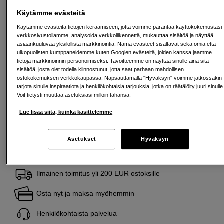
Back to Work
Käytämme evästeitä
Tämä tuote kuuluu Back to Work -valikoimaamme
Käytämme evästeitä tietojen keräämiseen, jotta voimme parantaa käyttökokemustasi
– huolella valittu luoviin työnkulkuihin.
verkkosivustollamme, analysoida verkkoliikennettä, mukauttaa sisältöä ja näyttää
Lue lisää
asiaankuuluvaa yksilöllistä markkinointia. Nämä evästeet sisältävät sekä omia että
ulkopuolisten kumppaneidemme kuten Googlen evästeitä, joiden kanssa jaamme
tietoja markkinoinnin personoimiseksi. Tavoitteemme on näyttää sinulle aina sitä
sisältöä, josta olet todella kiinnostunut, jotta saat parhaan mahdollisen
SP tykkää
ostokokemuksen verkkokaupassa. Napsauttamalla "Hyväksyn" voimme jatkossakin
Tämä on tuote, josta pidämme erityisen paljon.
tarjota sinulle inspiraatiota ja henkilökohtaisia tarjouksia, jotka on räätälöity juuri sinulle
Voit tietysti muuttaa asetuksiasi milloin tahansa.
Seuraa tätä symbolia löytääksesi lisää valikoituja
suosikkejamme.
Lue lisää siitä, kuinka käsittelemme
Lue lisää
Asetukset
Hyväksyn
Ilmainen toimitus yli 200 EUR ostoksille
Osta nyt ja maksa myöhemmin
Henkilökohtaista palvelua