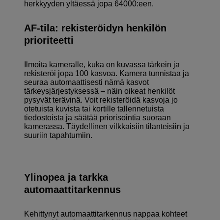
herkkyyden yltäessä jopa 64000:een.
AF-tila: rekisteröidyn henkilön
prioriteetti
Ilmoita kameralle, kuka on kuvassa tärkein ja
rekisteröi jopa 100 kasvoa. Kamera tunnistaa ja
seuraa automaattisesti nämä kasvot
tärkeysjärjestyksessä – näin oikeat henkilöt
pysyvät terävinä. Voit rekisteröidä kasvoja jo
otetuista kuvista tai kortille tallennetuista
tiedostoista ja säätää priorisointia suoraan
kamerassa. Täydellinen vilkkaisiin tilanteisiin ja
suuriin tapahtumiin.
Ylinopea ja tarkka
automaattitarkennus
Kehittynyt automaattitarkennus nappaa kohteet