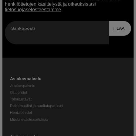
henkilötietojen käsittelystä ja oikeuksistasi
tietosuojaselosteestamme
.
Sähköposti
TILAA
Asiakaspalvelu
Asiakaspalvelu
Ostoehdot
Toimitustavat
Reklamaatiot ja huoltotapaukset
Henkilötiedot
Muuta evästeasetuksia