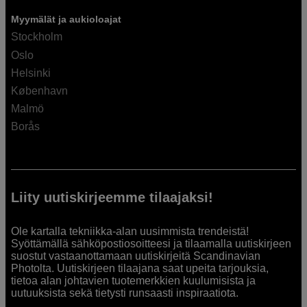
Myymälät ja aukioloajat
Stockholm
Oslo
Helsinki
København
Malmö
Borås
Liity uutiskirjeemme tilaajaksi!
Ole kartalla tekniikka-alan uusimmista trendeistä!
Syöttämällä sähköpostiosoitteesi ja tilaamalla uutiskirjeen
suostut vastaanottamaan uutiskirjeitä Scandinavian
Photolta. Uutiskirjeen tilaajana saat upeita tarjouksia,
tietoa alan johtavien tuotemerkkien kuulumisista ja
uutuuksista sekä tietysti runsaasti inspiraatiota.