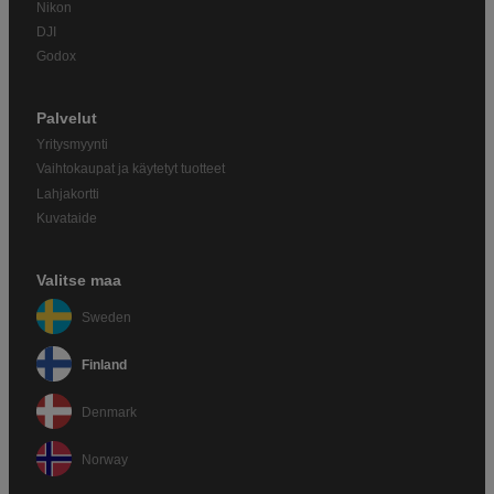
Nikon
DJI
Godox
Palvelut
Yritysmyynti
Vaihtokaupat ja käytetyt tuotteet
Lahjakortti
Kuvataide
Valitse maa
Sweden
Finland
Denmark
Norway