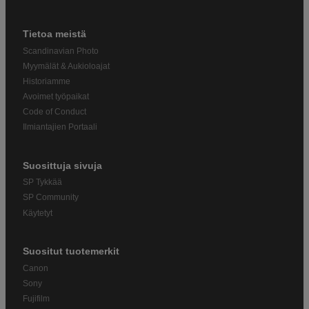
Tietoa meistä
Scandinavian Photo
Myymälät & Aukioloajat
Historiamme
Avoimet työpaikat
Code of Conduct
Ilmiantajien Portaali
Suosittuja sivuja
SP Tykkää
SP Community
Käytetyt
Suositut tuotemerkit
Canon
Sony
Fujifilm