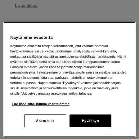
Lisää tietoa
199
EUR
Käytämme evästeitä
Määrä
Lisää ostoskoriin
Käytämme evästeitä tietojen keräämiseen, jotta voimme parantaa
käyttökokemustasi verkkosivustollamme, analysoida verkkoliikennettä,
mukauttaa sisältöä ja näyttää asiaankuuluvaa yksilöllistä markkinointia. Nämä
evästeet sisältävät sekä omia että ulkopuolisten kumppaneidemme kuten
Googlen evästeitä, joiden kanssa jaamme tietoja markkinoinnin
Maksa Svea-erämaksulla
personoimiseksi. Tavoitteemme on näyttää sinulle aina sitä sisältöä, josta olet
todella kiinnostunut, jotta saat parhaan mahdollisen ostokokemuksen
Esimerkki: 36 kk, 7 EUR/kk, yhteensä 257 EUR, todellinen vuosikorko
verkkokaupassa. Napsauttamalla "Hyväksyn" voimme jatkossakin tarjota
19,07 %
sinulle inspiraatiota ja henkilökohtaisia tarjouksia, jotka on räätälöity juuri
Avausmaksu 5 EUR, laskutusmaksu 0 EUR/kk lisäksi
sinulle. Voit tietysti muuttaa asetuksiasi milloin tahansa.
Lainaaminen maksaa!
Jos et pysty maksamaan velkaa ajoissa, saatat
Lue lisää siitä, kuinka käsittelemme
saada maksuhäiriömerkinnän. Se voi vaikeuttaa asunnon vuokraamista,
liittymien tekemistä ja uusien lainojen saamista. Apua saat kuntasi talous- ja
velkaneuvonnasta. Yhteystiedot löydät sivulta
kkv.fi (avautuu uuteen
välilehteen)
Asetukset
Hyväksyn