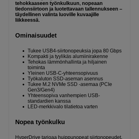
tehokkaaseen työnkulkuun, nopeaan
tiedonsiirtoon ja luotettavaan tallennukseen –
täydellinen valinta luoville kuvaajille
liikkeessä.
Ominaisuudet
Tukee USB4-siirtonopeuksia jopa 80 Gbps
Kompakti ja tyylikäs alumiinirakenne
Tehokas lämmönhallinta ja hiljainen
toiminta
Yleinen USB-C-yhteensopivuus
Työkaluton SSD-aseman asennus
Tukee M.2 NVMe SSD -asemaa (PCIe
Gen3/Gen4)
Yhteensopiva vanhempien USB-
standardien kanssa
LED-merkkivalo tilatietoa varten
Nopea työnkulku
HyperDrive tarjoaa huippunopeat siirtonopeudet,