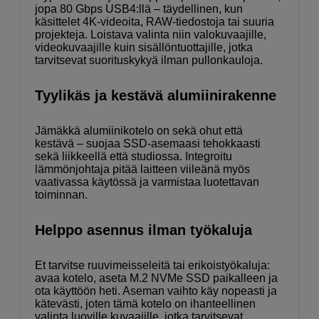
jopa 80 Gbps USB4:llä – täydellinen, kun
käsittelet 4K-videoita, RAW-tiedostoja tai suuria
projekteja. Loistava valinta niin valokuvaajille,
videokuvaajille kuin sisällöntuottajille, jotka
tarvitsevat suorituskykyä ilman pullonkauloja.
Tyylikäs ja kestävä alumiinirakenne
Jämäkkä alumiinikotelo on sekä ohut että
kestävä – suojaa SSD-asemaasi tehokkaasti
sekä liikkeellä että studiossa. Integroitu
lämmönjohtaja pitää laitteen viileänä myös
vaativassa käytössä ja varmistaa luotettavan
toiminnan.
Helppo asennus ilman työkaluja
Et tarvitse ruuvimeisseleitä tai erikoistyökaluja:
avaa kotelo, aseta M.2 NVMe SSD paikalleen ja
ota käyttöön heti. Aseman vaihto käy nopeasti ja
kätevästi, joten tämä kotelo on ihanteellinen
valinta luoville kuvaajille, jotka tarvitsevat