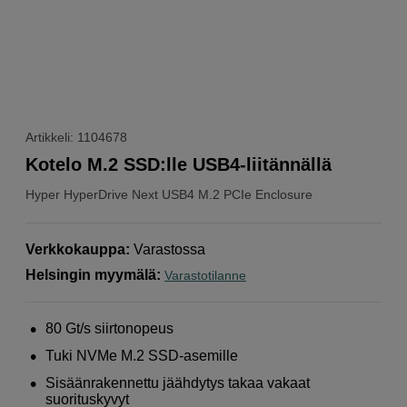
Artikkeli: 1104678
Kotelo M.2 SSD:lle USB4-liitännällä
Hyper
HyperDrive Next USB4 M.2 PCIe Enclosure
Verkkokauppa
:
Varastossa
Helsingin myymälä
:
Varastotilanne
80 Gt/s siirtonopeus
Tuki NVMe M.2 SSD-asemille
Sisäänrakennettu jäähdytys takaa vakaat
suorituskyvyt