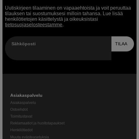
Uutiskirjeen tilaaminen on vapaaehtoista ja voit peruuttaa
tilauksen tai suostumuksesi milloin tahansa. Lue lisää
henkilötietojen käsittelystä ja oikeuksistasi
tietosuojaselosteestamme
.
Sähköposti
TILAA
Asiakaspalvelu
Asiakaspalvelu
Ostoehdot
Toimitustavat
Reklamaatiot ja huoltotapaukset
Henkilötiedot
Muuta evästeasetuksia