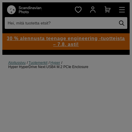
Hei, mitä tuotetta etsit?
30 % alennusta teenage engineering -tuotteista
– 7.8. asti!
Aloitussivu
Tuotemerkit
Hyper
Hyper HyperDrive Next USB4 M.2 PCIe Enclosure