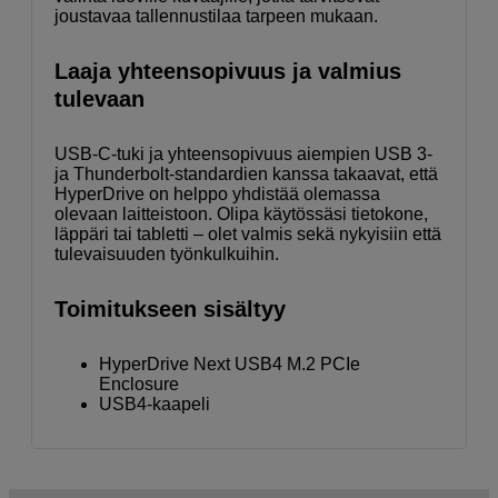
joustavaa tallennustilaa tarpeen mukaan.
Laaja yhteensopivuus ja valmius
tulevaan
USB-C-tuki ja yhteensopivuus aiempien USB 3-
ja Thunderbolt-standardien kanssa takaavat, että
HyperDrive on helppo yhdistää olemassa
olevaan laitteistoon. Olipa käytössäsi tietokone,
läppäri tai tabletti – olet valmis sekä nykyisiin että
tulevaisuuden työnkulkuihin.
Toimitukseen sisältyy
HyperDrive Next USB4 M.2 PCIe
Enclosure
USB4-kaapeli