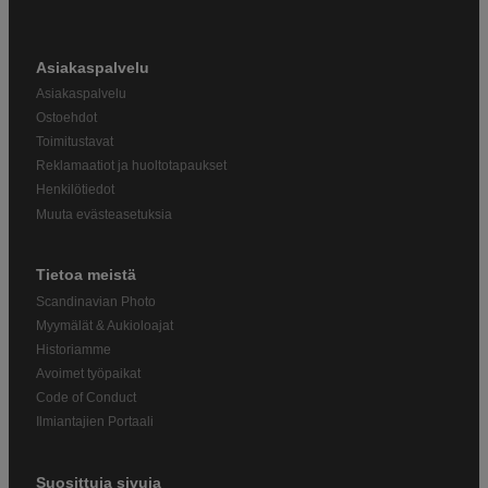
Asiakaspalvelu
Asiakaspalvelu
Ostoehdot
Toimitustavat
Reklamaatiot ja huoltotapaukset
Henkilötiedot
Muuta evästeasetuksia
Tietoa meistä
Scandinavian Photo
Myymälät & Aukioloajat
Historiamme
Avoimet työpaikat
Code of Conduct
Ilmiantajien Portaali
Suosittuja sivuja