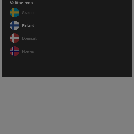
Valitse maa
Sweden
Finland
Denmark
Norway