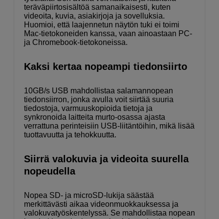
teräväpiirtosisältöä samanaikaisesti, kuten
videoita, kuvia, asiakirjoja ja sovelluksia.
Huomioi, että laajennetun näytön tuki ei toimi
Mac-tietokoneiden kanssa, vaan ainoastaan PC-
ja Chromebook-tietokoneissa.
Kaksi kertaa nopeampi tiedonsiirto
10GB/s USB mahdollistaa salamannopean
tiedonsiirron, jonka avulla voit siirtää suuria
tiedostoja, varmuuskopioida tietoja ja
synkronoida laitteita murto-osassa ajasta
verrattuna perinteisiin USB-liitäntöihin, mikä lisää
tuottavuutta ja tehokkuutta.
Siirrä valokuvia ja videoita suurella
nopeudella
Nopea SD- ja microSD-lukija säästää
merkittävästi aikaa videonmuokkauksessa ja
valokuvatyöskentelyssä. Se mahdollistaa nopean