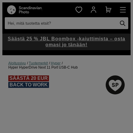
Hei, mitä tuotetta etsit?
Säästä 25 % JBL Boombox -kaiuttimista – osta
omasi jo tänään!
Aloitussivu
Tuotemerkit
Hyper
Hyper HyperDrive Next 11 Port USB-C Hub
SÄÄSTÄ 20 EUR
BACK TO WORK