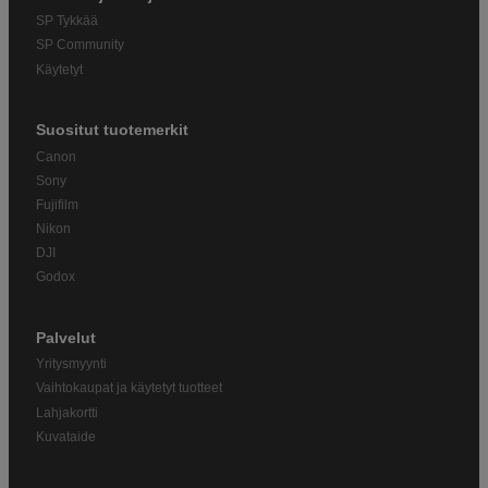
SP Tykkää
SP Community
Käytetyt
Suositut tuotemerkit
Canon
Sony
Fujifilm
Nikon
DJI
Godox
Palvelut
Yritysmyynti
Vaihtokaupat ja käytetyt tuotteet
Lahjakortti
Kuvataide