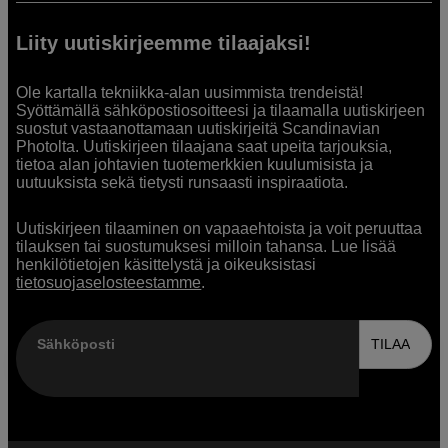
Liity uutiskirjeemme tilaajaksi!
Ole kartalla tekniikka-alan uusimmista trendeistä!
Syöttämällä sähköpostiosoitteesi ja tilaamalla uutiskirjeen
suostut vastaanottamaan uutiskirjeitä Scandinavian
Photolta. Uutiskirjeen tilaajana saat upeita tarjouksia,
tietoa alan johtavien tuotemerkkien kuulumisista ja
uutuuksista sekä tietysti runsaasti inspiraatiota.
Uutiskirjeen tilaaminen on vapaaehtoista ja voit peruuttaa
tilauksen tai suostumuksesi milloin tahansa. Lue lisää
henkilötietojen käsittelystä ja oikeuksistasi
tietosuojaselosteestamme
.
Sähköposti
TILAA