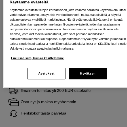
Käytämme evästeitä
Tämä tuote kuuluu Back to Work -valikoimaamme
– huolella valittu luoviin työnkulkuihin.
Käytämme evästeitä tietojen keräämiseen, jotta voimme parantaa käyttökokemustasi
verkkosivustollamme, analysoida verkkoliikennettä, mukauttaa sisältöä ja näyttää
Lue lisää
asiaankuuluvaa yksilöllistä markkinointia. Nämä evästeet sisältävät sekä omia että
ulkopuolisten kumppaneidemme kuten Googlen evästeitä, joiden kanssa jaamme
tietoja markkinoinnin personoimiseksi. Tavoitteemme on näyttää sinulle aina sitä
SP tykkää
sisältöä, josta olet todella kiinnostunut, jotta saat parhaan mahdollisen
ostokokemuksen verkkokaupassa. Napsauttamalla "Hyväksyn" voimme jatkossakin
Tämä on tuote, josta pidämme erityisen paljon.
tarjota sinulle inspiraatiota ja henkilökohtaisia tarjouksia, jotka on räätälöity juuri sinulle
Seuraa tätä symbolia löytääksesi lisää valikoituja
Voit tietysti muuttaa asetuksiasi milloin tahansa.
suosikkejamme.
Lue lisää siitä, kuinka käsittelemme
Lue lisää
Asetukset
Hyväksyn
Ilmainen toimitus yli 200 EUR ostoksille
Osta nyt ja maksa myöhemmin
Henkilökohtaista palvelua