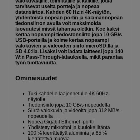
valokuvaajille, toimittajille ja kaikille, jotka
tarvitsevat useita portteja ja nopeaa
datansiirtoa. Kahden 60 Hz:n 4K-näytön,
yhdentoista nopean portin ja salamannopean
tiedonsiirron avulla voit maksimoida
luovuutesi missä tahansa oletkin. Koe kaksi
kertaa nopeampi tiedostonsiirto jopa 10 GB/s
USB-porteilla ja kolme kertaa nopeampi
valokuvien ja videoiden siirto microSD:llä ja
SD 4.0:lla. Lisäksi voit ladata laitteesi jopa 140
W:n Pass-Through-latauksella, mikä parantaa
työn tuottavuutta.
Ominaisuudet
Tuki kahdelle laajennetulle 4K 60Hz-
näytölle
Tiedonsiirto jopa 10 GB/s nopeudella
Siirrä valokuvia ja videoita jopa 312 MB/s -
nopeudella
Nopea Gigabit Ethernet -portti
Yhdistetty mikrofoni ja kuulokeliitäntä
100 % kierrätettyä alumiinia ja 85 %
kierrätettyä muovia