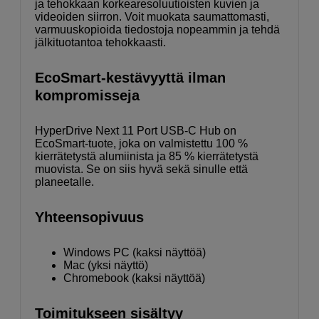
ja tehokkaan korkearesoluutioisten kuvien ja
videoiden siirron. Voit muokata saumattomasti,
varmuuskopioida tiedostoja nopeammin ja tehdä
jälkituotantoa tehokkaasti.
EcoSmart-kestävyyttä ilman
kompromisseja
HyperDrive Next 11 Port USB-C Hub on
EcoSmart-tuote, joka on valmistettu 100 %
kierrätetystä alumiinista ja 85 % kierrätetystä
muovista. Se on siis hyvä sekä sinulle että
planeetalle.
Yhteensopivuus
Windows PC (kaksi näyttöä)
Mac (yksi näyttö)
Chromebook (kaksi näyttöä)
Toimitukseen sisältyy