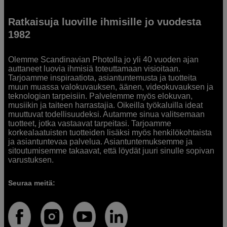
Ratkaisuja luoville ihmisille jo vuodesta
1982
Olemme Scandinavian Photolla jo yli 40 vuoden ajan
auttaneet luovia ihmisiä toteuttamaan visioitaan.
Tarjoamme inspiraatiota, asiantuntemusta ja tuotteita
muun muassa valokuvauksen, äänen, videokuvauksen ja
teknologian tarpeisiin. Palvelemme myös elokuvan,
musiikin ja taiteen harrastajia. Oikeilla työkaluilla ideat
muuttuvat todellisuudeksi. Autamme sinua valitsemaan
tuotteet, jotka vastaavat tarpeitasi. Tarjoamme
korkealaatuisten tuotteiden lisäksi myös henkilökohtaista
ja asiantuntevaa palvelua. Asiantuntemuksemme ja
sitoutumisemme takaavat, että löydät juuri sinulle sopivan
varustuksen.
Seuraa meitä: