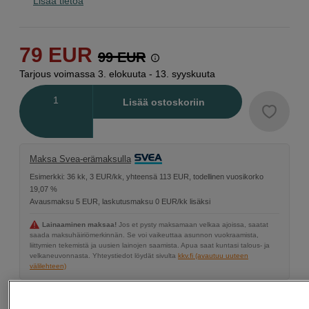
Lisää tietoa
79
EUR
99
EUR
Tarjous voimassa 3. elokuuta - 13. syyskuuta
Määrä
Lisää ostoskoriin
Maksa Svea-erämaksulla
Esimerkki: 36 kk, 3 EUR/kk, yhteensä 113 EUR, todellinen vuosikorko
19,07 %
Avausmaksu 5 EUR, laskutusmaksu 0 EUR/kk lisäksi
Lainaaminen maksaa!
Jos et pysty maksamaan velkaa ajoissa, saatat
saada maksuhäiriömerkinnän. Se voi vaikeuttaa asunnon vuokraamista,
liittymien tekemistä ja uusien lainojen saamista. Apua saat kuntasi talous- ja
velkaneuvonnasta. Yhteystiedot löydät sivulta
kkv.fi (avautuu uuteen
välilehteen)
Back to Work