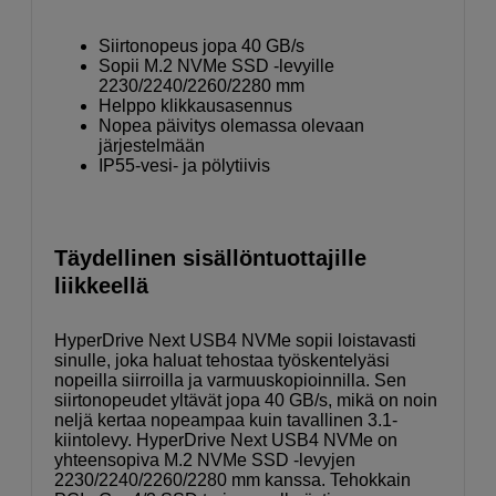
Siirtonopeus jopa 40 GB/s
Sopii M.2 NVMe SSD -levyille
2230/2240/2260/2280 mm
Helppo klikkausasennus
Nopea päivitys olemassa olevaan
järjestelmään
IP55-vesi- ja pölytiivis
Täydellinen sisällöntuottajille
liikkeellä
HyperDrive Next USB4 NVMe sopii loistavasti
sinulle, joka haluat tehostaa työskentelyäsi
nopeilla siirroilla ja varmuuskopioinnilla. Sen
siirtonopeudet yltävät jopa 40 GB/s, mikä on noin
neljä kertaa nopeampaa kuin tavallinen 3.1-
kiintolevy. HyperDrive Next USB4 NVMe on
yhteensopiva M.2 NVMe SSD -levyjen
2230/2240/2260/2280 mm kanssa. Tehokkain