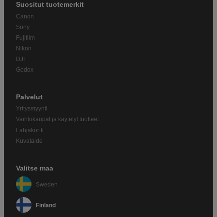
Suositut tuotemerkit
Canon
Sony
Fujifilm
Nikon
DJI
Godox
Palvelut
Yritysmyynti
Vaihtokaupat ja käytetyt tuotteet
Lahjakortti
Kuvataide
Valitse maa
Sweden
Finland