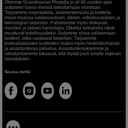
Olemme Scandinavian Photolla jo yli 40 vuoden ajan
auttaneet luovia ihmisiä toteuttamaan visioitaan.
Tarjoamme inspiraatiota, asiantuntemusta ja tuotteita
muun muassa valokuvauksen, äänen, videokuvauksen ja
teknologian tarpeisiin. Palvelemme myös elokuvan,
musiikin ja taiteen harrastajia. Oikeilla työkaluilla ideat
muuttuvat todellisuudeksi. Autamme sinua valitsemaan
tuotteet, jotka vastaavat tarpeitasi. Tarjoamme
korkealaatuisten tuotteiden lisäksi myös henkilökohtaista
ja asiantuntevaa palvelua. Asiantuntemuksemme ja
sitoutumisemme takaavat, että löydät juuri sinulle sopivan
varustuksen.
Seuraa meitä: