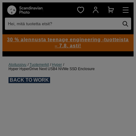
Hei, mitä tuotetta etsit?
30 % alennusta teenage engineering -tuotteista
– 7.8. asti!
Aloitussivu
Tuotemerkit
Hyper
Hyper HyperDrive Next USB4 NVMe SSD Enclosure
BACK TO WORK