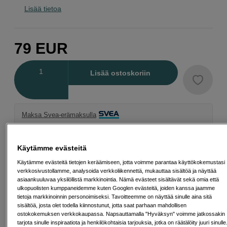
Lisää tietoa
79
EUR
Määrä
Lisää ostoskoriin
Maksa Svea-erämaksulla
Esimerkki: 36 kk, 3 EUR/kk, yhteensä 113 EUR, todellinen vuosikorko
19,07 %
Avausmaksu 5 EUR, laskutusmaksu 0 EUR/kk lisäksi
Käytämme evästeitä
Käytämme evästeitä tietojen keräämiseen, jotta voimme parantaa käyttökokemustasi
Lainaaminen maksaa!
Jos et pysty maksamaan velkaa ajoissa, saatat
saada maksuhäiriömerkinnän. Se voi vaikeuttaa asunnon vuokraamista,
verkkosivustollamme, analysoida verkkoliikennettä, mukauttaa sisältöä ja näyttää
liittymien tekemistä ja uusien lainojen saamista. Apua saat kuntasi talous- ja
asiaankuuluvaa yksilöllistä markkinointia. Nämä evästeet sisältävät sekä omia että
velkaneuvonnasta. Yhteystiedot löydät sivulta
kkv.fi (avautuu uuteen
ulkopuolisten kumppaneidemme kuten Googlen evästeitä, joiden kanssa jaamme
välilehteen)
tietoja markkinoinnin personoimiseksi. Tavoitteemme on näyttää sinulle aina sitä
sisältöä, josta olet todella kiinnostunut, jotta saat parhaan mahdollisen
ostokokemuksen verkkokaupassa. Napsauttamalla "Hyväksyn" voimme jatkossakin
Back to Work
tarjota sinulle inspiraatiota ja henkilökohtaisia tarjouksia, jotka on räätälöity juuri sinulle