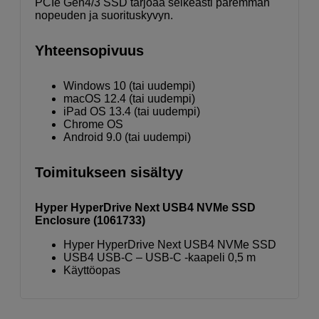
PCIe Gen4/3 SSD tarjoaa selkeästi paremman
nopeuden ja suorituskyvyn.
Yhteensopivuus
Windows 10 (tai uudempi)
macOS 12.4 (tai uudempi)
iPad OS 13.4 (tai uudempi)
Chrome OS
Android 9.0 (tai uudempi)
Toimitukseen sisältyy
Hyper HyperDrive Next USB4 NVMe SSD
Enclosure (1061733)
Hyper HyperDrive Next USB4 NVMe SSD
USB4 USB-C – USB-C -kaapeli 0,5 m
Käyttöopas