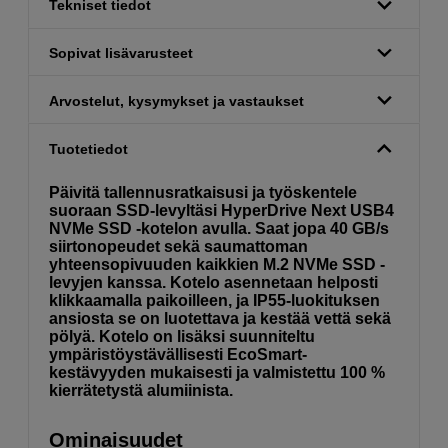
Tekniset tiedot
Sopivat lisävarusteet
Arvostelut, kysymykset ja vastaukset
Tuotetiedot
Päivitä tallennusratkaisusi ja työskentele
suoraan SSD-levyltäsi HyperDrive Next USB4
NVMe SSD -kotelon avulla. Saat jopa 40 GB/s
siirtonopeudet sekä saumattoman
yhteensopivuuden kaikkien M.2 NVMe SSD -
levyjen kanssa. Kotelo asennetaan helposti
klikkaamalla paikoilleen, ja IP55-luokituksen
ansiosta se on luotettava ja kestää vettä sekä
pölyä. Kotelo on lisäksi suunniteltu
ympäristöystävällisesti EcoSmart-
kestävyyden mukaisesti ja valmistettu 100 %
kierrätetystä alumiinista.
Ominaisuudet