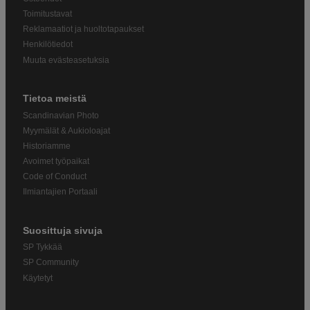
Toimitustavat
Reklamaatiot ja huoltotapaukset
Henkilötiedot
Muuta evästeasetuksia
Tietoa meistä
Scandinavian Photo
Myymälät & Aukioloajat
Historiamme
Avoimet työpaikat
Code of Conduct
Ilmiantajien Portaali
Suosittuja sivuja
SP Tykkää
SP Community
Käytetyt