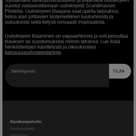
Syöttämällä sähköpostiosoitteesi ja tilaamalla uutiskirjeen
suostut vastaanottamaan uutiskirjeitä Scandinavian
Photolta. Uutiskirjeen tilaajana saat upeita tarjouksia,
tietoa alan johtavien tuotemerkkien kuulumisista ja
uutuuksista sekä tietysti runsaasti inspiraatiota.
Uutiskirjeen tilaaminen on vapaaehtoista ja voit peruuttaa
tilauksen tai suostumuksesi milloin tahansa. Lue lisää
henkilötietojen käsittelystä ja oikeuksistasi
tietosuojaselosteestamme
.
Sähköposti
TILAA
Asiakaspalvelu
Asiakaspalvelu
Ostoehdot