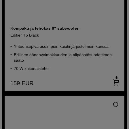
Kompakti ja tehokas 8" subwoofer
Edifier T5 Black
Yhteensopiva useimpien kaiutinjärjestelmien kanssa
Erillinen äänenvoimakkuuden ja alipäästösuodattimen
säätö
70 W kokonaisteho
159
EUR