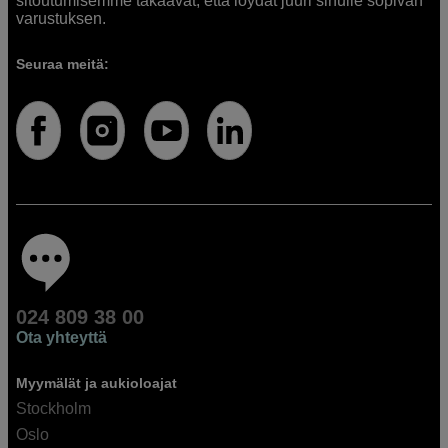
sitoutumisemme takaavat, että löydät juuri sinulle sopivan
varustuksen.
Seuraa meitä:
024 809 38 00
Ota yhteyttä
Myymälät ja aukioloajat
Stockholm
Oslo