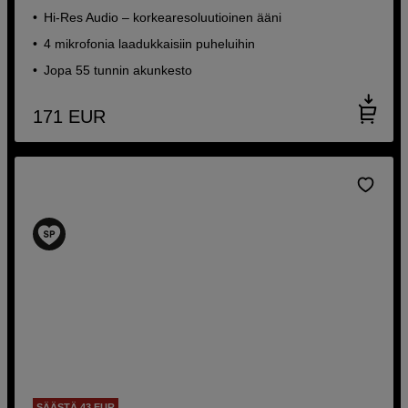
Hi-Res Audio – korkearesoluutioinen ääni
4 mikrofonia laadukkaisiin puheluihin
Jopa 55 tunnin akunkesto
171
EUR
SÄÄSTÄ 43 EUR