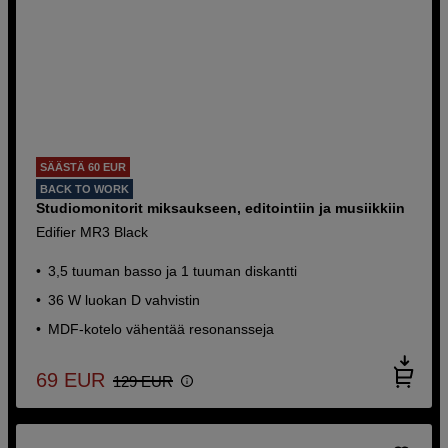
SÄÄSTÄ 60 EUR
BACK TO WORK
Studiomonitorit miksaukseen, editointiin ja musiikkiin
Edifier MR3 Black
3,5 tuuman basso ja 1 tuuman diskantti
36 W luokan D vahvistin
MDF-kotelo vähentää resonansseja
69
EUR
129
EUR