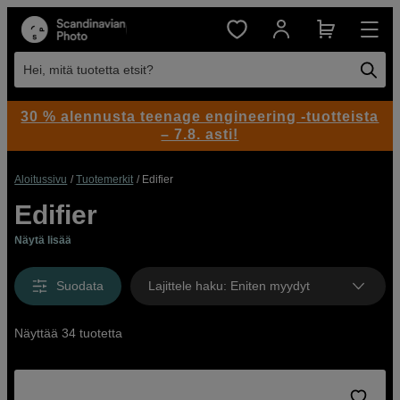
Hei, mitä tuotetta etsit?
30 % alennusta teenage engineering -tuotteista
– 7.8. asti!
Aloitussivu
Tuotemerkit
Edifier
Edifier
Näytä lisää
Suodata
Lajittele haku
:
Eniten myydyt
Näyttää 34 tuotetta