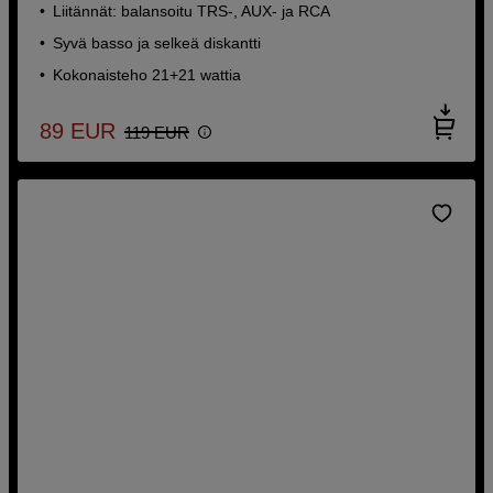
Liitännät: balansoitu TRS-, AUX- ja RCA
Syvä basso ja selkeä diskantti
Kokonaisteho 21+21 wattia
89
EUR
119
EUR