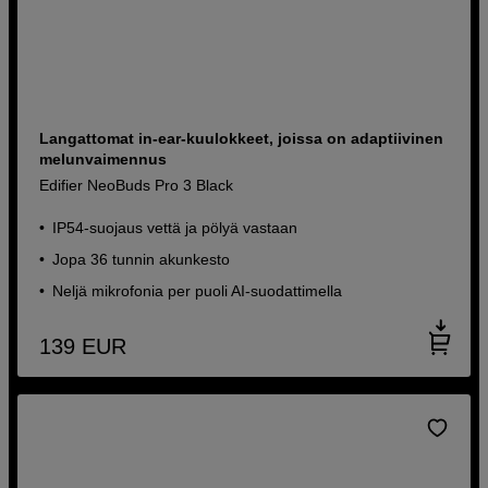
Langattomat in-ear-kuulokkeet, joissa on adaptiivinen
melunvaimennus
Edifier NeoBuds Pro 3 Black
IP54-suojaus vettä ja pölyä vastaan
Jopa 36 tunnin akunkesto
Neljä mikrofonia per puoli AI-suodattimella
139
EUR