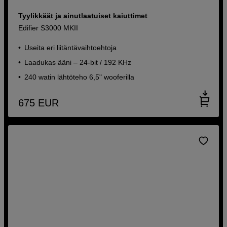
Tyylikkäät ja ainutlaatuiset kaiuttimet
Edifier S3000 MKII
Useita eri liitäntävaihtoehtoja
Laadukas ääni – 24-bit / 192 KHz
240 watin lähtöteho 6,5" wooferilla
675
EUR