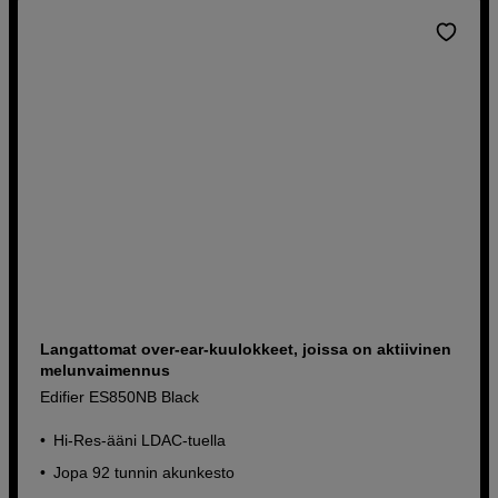
Langattomat over-ear-kuulokkeet, joissa on aktiivinen
melunvaimennus
Edifier ES850NB Black
Hi-Res-ääni LDAC-tuella
Jopa 92 tunnin akunkesto