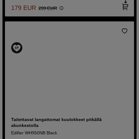
179
EUR
299
EUR
Taitettavat langattomat kuulokkeet pitkällä
akunkestolla
Edifier WH950NB Black