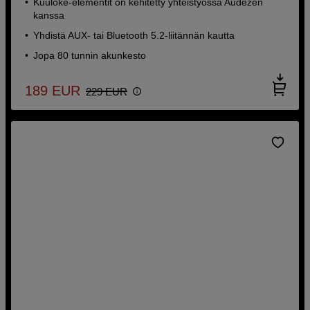
Kuuloke-elementit on kehitetty yhteistyössä Audezen
kanssa
Yhdistä AUX- tai Bluetooth 5.2-liitännän kautta
Jopa 80 tunnin akunkesto
189
EUR
229
EUR