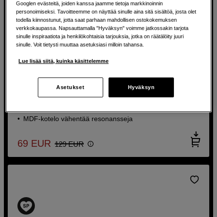
Googlen evästeitä, joiden kanssa jaamme tietoja markkinoinnin
personoimiseksi. Tavoitteemme on näyttää sinulle aina sitä sisältöä, josta olet
todella kiinnostunut, jotta saat parhaan mahdollisen ostokokemuksen
verkkokaupassa. Napsauttamalla "Hyväksyn" voimme jatkossakin tarjota
sinulle inspiraatiota ja henkilökohtaisia tarjouksia, jotka on räätälöity juuri
SÄÄSTÄ 60 EUR
sinulle. Voit tietysti muuttaa asetuksiasi milloin tahansa.
BACK TO WORK
Studiomonitorit miksaukseen, editointiin ja musiikkiin
Lue lisää siitä, kuinka käsittelemme
Edifier MR3 White
Asetukset
Hyväksyn
3,5 tuuman basso ja 1 tuuman diskantti
36 W luokan D vahvistin
MDF-kotelo vähentää resonansseja
69
EUR
129
EUR