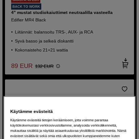
BACK TO WORK
4" mustat studiokaiuttimet neutraalilla vasteella
Edifier MR4 Black
Liitännät: balansoitu TRS-, AUX- ja RCA
Syvä basso ja selkeä diskantti
Kokonaisteho 21+21 wattia
89
EUR
132
EUR
Käytämme evästeitä
Käytämme evästeitä tietojen keräämiseen, jotta voimme parantaa
käyttökokemustasi verkkosivustollamme, analysoida verkkoliikennettä,
mukauttaa sisältöä ja näyttää asiaankuuluvaa yksilöllistä markkinointia. Nämä
evästeet sisältävät sekä omia että ulkopuolisten kumppaneidemme kuten