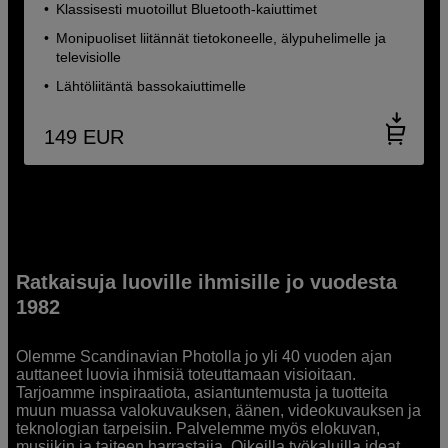
Klassisesti muotoillut Bluetooth-kaiuttimet
Monipuoliset liitännät tietokoneelle, älypuhelimelle ja
televisiolle
Lähtöliitäntä bassokaiuttimelle
149
EUR
Ratkaisuja luoville ihmisille jo vuodesta
1982
Olemme Scandinavian Photolla jo yli 40 vuoden ajan
auttaneet luovia ihmisiä toteuttamaan visioitaan.
Tarjoamme inspiraatiota, asiantuntemusta ja tuotteita
muun muassa valokuvauksen, äänen, videokuvauksen ja
teknologian tarpeisiin. Palvelemme myös elokuvan,
musiikin ja taiteen harrastajia. Oikeilla työkaluilla ideat