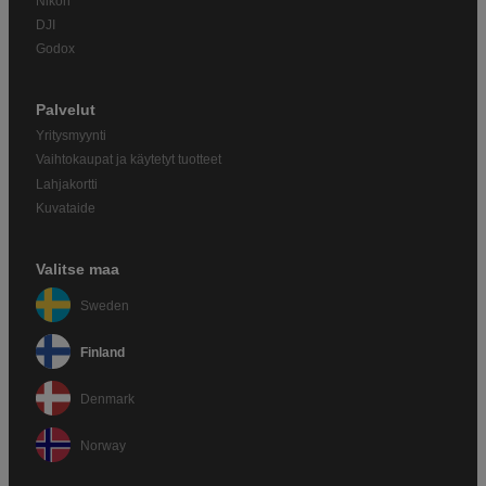
Nikon
DJI
Godox
Palvelut
Yritysmyynti
Vaihtokaupat ja käytetyt tuotteet
Lahjakortti
Kuvataide
Valitse maa
Sweden
Finland
Denmark
Norway