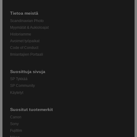
Tietoa meistä
Scandinavian Photo
Myymälät & Aukioloajat
Historiamme
Avoimet työpaikat
Code of Conduct
Ilmiantajien Portaali
Suosittuja sivuja
SP Tykkää
SP Community
Käytetyt
Suositut tuotemerkit
Canon
Sony
Fujifilm