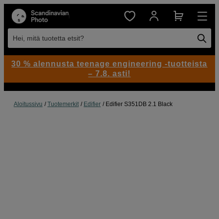
Hei, mitä tuotetta etsit?
30 % alennusta teenage engineering -tuotteista
– 7.8. asti!
Aloitussivu
Tuotemerkit
Edifier
Edifier S351DB 2.1 Black