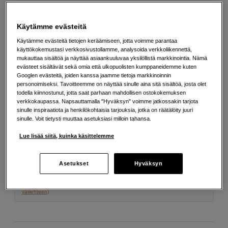
Lisää tietoa
Käytämme evästeitä
399
EUR
Käytämme evästeitä tietojen keräämiseen, jotta voimme parantaa
käyttökokemustasi verkkosivustollamme, analysoida verkkoliikennettä,
mukauttaa sisältöä ja näyttää asiaankuuluvaa yksilöllistä markkinointia. Nämä
evästeet sisältävät sekä omia että ulkopuolisten kumppaneidemme kuten
Määrä
Lisää ostoskoriin
Googlen evästeitä, joiden kanssa jaamme tietoja markkinoinnin
personoimiseksi. Tavoitteemme on näyttää sinulle aina sitä sisältöä, josta olet
todella kiinnostunut, jotta saat parhaan mahdollisen ostokokemuksen
verkkokaupassa. Napsauttamalla "Hyväksyn" voimme jatkossakin tarjota
sinulle inspiraatiota ja henkilökohtaisia tarjouksia, jotka on räätälöity juuri
Maksa Svea-erämaksulla
sinulle. Voit tietysti muuttaa asetuksiasi milloin tahansa.
Esimerkki: 36 kk, 14 EUR/kk, yhteensä 509 EUR, todellinen vuosikorko
19,07 %
Lue lisää siitä, kuinka käsittelemme
Avausmaksu 5 EUR, laskutusmaksu 0 EUR/kk lisäksi
Lainaaminen maksaa!
Jos et pysty maksamaan velkaa ajoissa, saatat
Asetukset
Hyväksyn
saada maksuhäiriömerkinnän. Se voi vaikeuttaa asunnon vuokraamista,
liittymien tekemistä ja uusien lainojen saamista. Apua saat kuntasi talous- ja
velkaneuvonnasta. Yhteystiedot löydät sivulta
kkv.fi (avautuu uuteen
välilehteen)