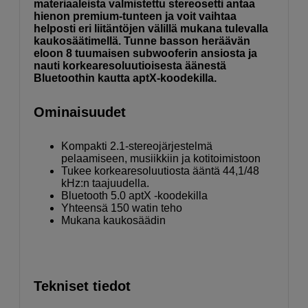
materiaaleista valmistettu stereosetti antaa
hienon premium-tunteen ja voit vaihtaa
helposti eri liitäntöjen välillä mukana tulevalla
kaukosäätimellä. Tunne basson heräävän
eloon 8 tuumaisen subwooferin ansiosta ja
nauti korkearesoluutioisesta äänestä
Bluetoothin kautta aptX-koodekilla.
Ominaisuudet
Kompakti 2.1-stereojärjestelmä
pelaamiseen, musiikkiin ja kotitoimistoon
Tukee korkearesoluutiosta ääntä 44,1/48
kHz:n taajuudella.
Bluetooth 5.0 aptX -koodekilla
Yhteensä 150 watin teho
Mukana kaukosäädin
Tekniset tiedot