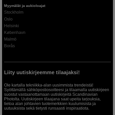
Myymälät ja aukioloajat
Stockholm
Oslo
Helsinki
København
Malmö
Borås
Liity uutiskirjeemme tilaajaksi!
Ole kartalla tekniikka-alan uusimmista trendeistä!
Syöttämällä sähköpostiosoitteesi ja tilaamalla uutiskirjeen
suostut vastaanottamaan uutiskirjeitä Scandinavian
Photolta. Uutiskirjeen tilaajana saat upeita tarjouksia,
tietoa alan johtavien tuotemerkkien kuulumisista ja
uutuuksista sekä tietysti runsaasti inspiraatiota.