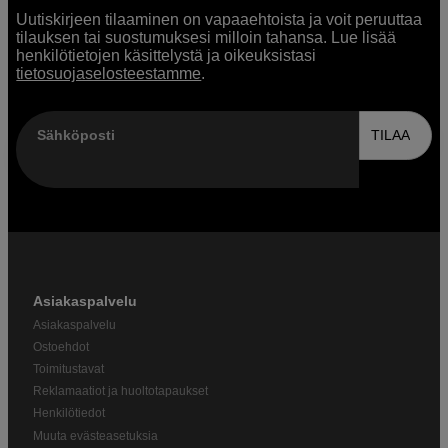
Uutiskirjeen tilaaminen on vapaaehtoista ja voit peruuttaa
tilauksen tai suostumuksesi milloin tahansa. Lue lisää
henkilötietojen käsittelystä ja oikeuksistasi
tietosuojaselosteestamme
.
Sähköposti
TILAA
Asiakaspalvelu
Asiakaspalvelu
Ostoehdot
Toimitustavat
Reklamaatiot ja huoltotapaukset
Henkilötiedot
Muuta evästeasetuksia