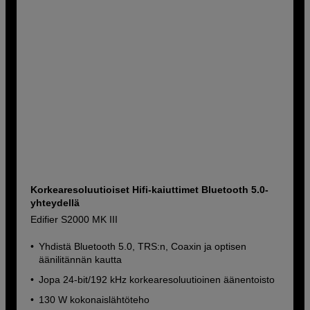
Korkearesoluutioiset Hifi-kaiuttimet Bluetooth 5.0-
yhteydellä
Edifier S2000 MK III
Yhdistä Bluetooth 5.0, TRS:n, Coaxin ja optisen
äänilitännän kautta
Jopa 24-bit/192 kHz korkearesoluutioinen äänentoisto
130 W kokonaislähtöteho