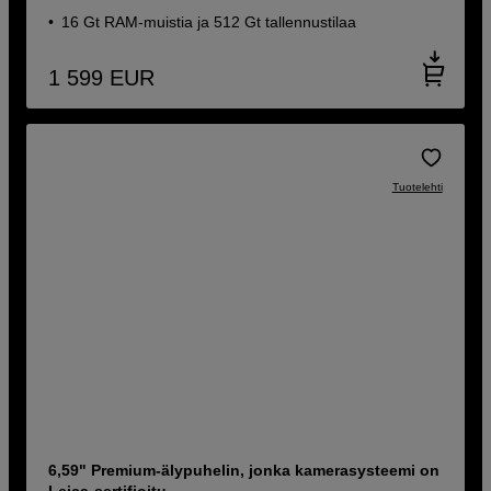
16 Gt RAM-muistia ja 512 Gt tallennustilaa
1 599
EUR
Tuotelehti
6,59" Premium-älypuhelin, jonka kamerasysteemi on
Leica-sertifioitu