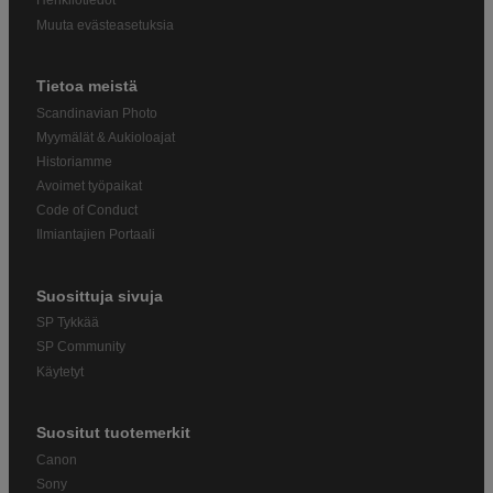
Henkilötiedot
Muuta evästeasetuksia
Tietoa meistä
Scandinavian Photo
Myymälät & Aukioloajat
Historiamme
Avoimet työpaikat
Code of Conduct
Ilmiantajien Portaali
Suosittuja sivuja
SP Tykkää
SP Community
Käytetyt
Suositut tuotemerkit
Canon
Sony