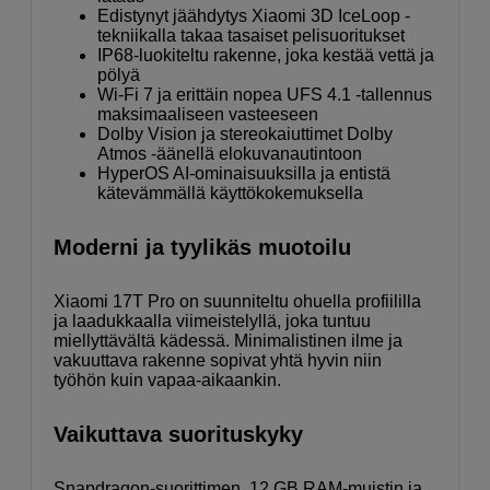
Edistynyt jäähdytys Xiaomi 3D IceLoop -
tekniikalla takaa tasaiset pelisuoritukset
IP68-luokiteltu rakenne, joka kestää vettä ja
pölyä
Wi-Fi 7 ja erittäin nopea UFS 4.1 -tallennus
maksimaaliseen vasteeseen
Dolby Vision ja stereokaiuttimet Dolby
Atmos -äänellä elokuvanautintoon
HyperOS AI-ominaisuuksilla ja entistä
kätevämmällä käyttökokemuksella
Moderni ja tyylikäs muotoilu
Xiaomi 17T Pro on suunniteltu ohuella profiililla
ja laadukkaalla viimeistelyllä, joka tuntuu
miellyttävältä kädessä. Minimalistinen ilme ja
vakuuttava rakenne sopivat yhtä hyvin niin
työhön kuin vapaa-aikaankin.
Vaikuttava suorituskyky
Snapdragon-suorittimen, 12 GB RAM-muistin ja