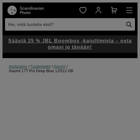
Hei, mitä tuotetta etsit?
Säästä 25 % JBL Boombox -kaiuttimista – osta
omasi jo tänään!
Aloitussivu
Tuotemerkit
Xiaomi
Xiaomi 17T Pro Deep Blue 12/512 GB