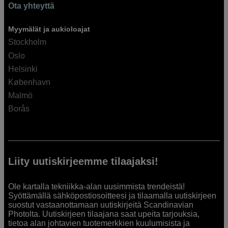
Ota yhteyttä
Myymälät ja aukioloajat
Stockholm
Oslo
Helsinki
København
Malmö
Borås
Liity uutiskirjeemme tilaajaksi!
Ole kartalla tekniikka-alan uusimmista trendeistä!
Syöttämällä sähköpostiosoitteesi ja tilaamalla uutiskirjeen
suostut vastaanottamaan uutiskirjeitä Scandinavian
Photolta. Uutiskirjeen tilaajana saat upeita tarjouksia,
tietoa alan johtavien tuotemerkkien kuulumisista ja