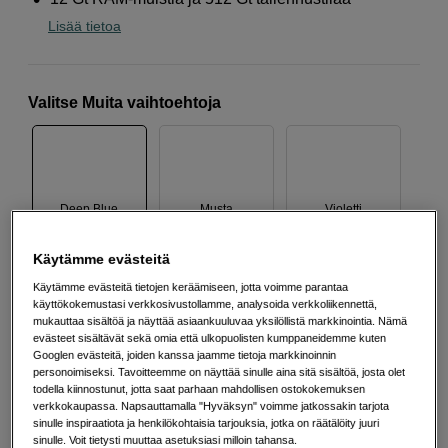
Lisää tietoa
Valitse Muita vaihtoehtoja
Deep Blue
Musta
Violetti
Käytämme evästeitä
Käytämme evästeitä tietojen keräämiseen, jotta voimme parantaa
käyttökokemustasi verkkosivustollamme, analysoida verkkoliikennettä,
Laturi ei sisälly
10-100
W
mukauttaa sisältöä ja näyttää asiaankuuluvaa yksilöllistä markkinointia. Nämä
USB PD
evästeet sisältävät sekä omia että ulkopuolisten kumppaneidemme kuten
Googlen evästeitä, joiden kanssa jaamme tietoja markkinoinnin
personoimiseksi. Tavoitteemme on näyttää sinulle aina sitä sisältöä, josta olet
Triple USB (2C1A) GaN Charger 65W
todella kiinnostunut, jotta saat parhaan mahdollisen ostokokemuksen
49
EUR
verkkokaupassa. Napsauttamalla "Hyväksyn" voimme jatkossakin tarjota
sinulle inspiraatiota ja henkilökohtaisia tarjouksia, jotka on räätälöity juuri
sinulle. Voit tietysti muuttaa asetuksiasi milloin tahansa.