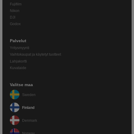
Fujifilm
Nikon
DJI
Godox
Palvelut
Yritysmyynti
Vaihtokaupat ja käytetyt tuotteet
Lahjakortti
Kuvataide
Valitse maa
Sweden
Finland
Denmark
Norway