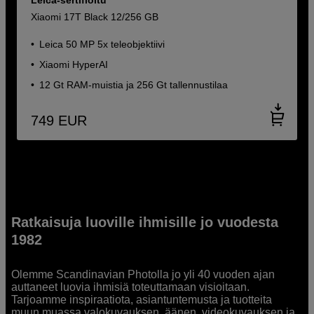
Xiaomi 17T Black 12/256 GB
Leica 50 MP 5x teleobjektiivi
Xiaomi HyperAI
12 Gt RAM-muistia ja 256 Gt tallennustilaa
749
EUR
Ratkaisuja luoville ihmisille jo vuodesta
1982
Olemme Scandinavian Photolla jo yli 40 vuoden ajan
auttaneet luovia ihmisiä toteuttamaan visioitaan.
Tarjoamme inspiraatiota, asiantuntemusta ja tuotteita
muun muassa valokuvauksen, äänen, videokuvauksen ja