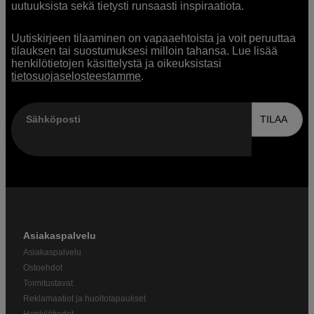
uutuuksista sekä tietysti runsaasti inspiraatiota.
Uutiskirjeen tilaaminen on vapaaehtoista ja voit peruuttaa
tilauksen tai suostumuksesi milloin tahansa. Lue lisää
henkilötietojen käsittelystä ja oikeuksistasi
tietosuojaselosteestamme
.
Sähköposti
TILAA
Asiakaspalvelu
Asiakaspalvelu
Ostoehdot
Toimitustavat
Reklamaatiot ja huoltotapaukset