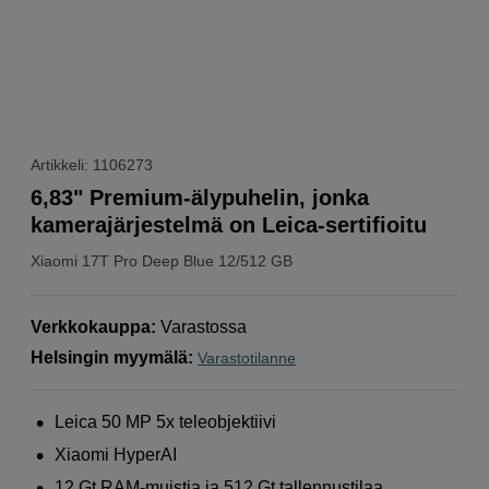
Artikkeli: 1106273
6,83" Premium-älypuhelin, jonka
kamerajärjestelmä on Leica-sertifioitu
Xiaomi
17T Pro Deep Blue 12/512 GB
Verkkokauppa
:
Varastossa
Helsingin myymälä
:
Varastotilanne
Leica 50 MP 5x teleobjektiivi
Xiaomi HyperAI
12 Gt RAM-muistia ja 512 Gt tallennustilaa