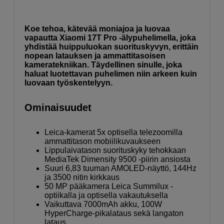
Koe tehoa, kätevää moniajoa ja luovaa
vapautta Xiaomi 17T Pro -älypuhelimella, joka
yhdistää huippuluokan suorituskyvyn, erittäin
nopean latauksen ja ammattitasoisen
kameratekniikan. Täydellinen sinulle, joka
haluat luotettavan puhelimen niin arkeen kuin
luovaan työskentelyyn.
Ominaisuudet
Leica-kamerat 5x optisella telezoomilla
ammattitason mobiilikuvaukseen
Lippulaivatason suorituskyky tehokkaan
MediaTek Dimensity 9500 -piirin ansiosta
Suuri 6,83 tuuman AMOLED-näyttö, 144Hz
ja 3500 nitin kirkkaus
50 MP pääkamera Leica Summilux -
optiikalla ja optisella vakautuksella
Vaikuttava 7000mAh akku, 100W
HyperCharge-pikalataus sekä langaton
lataus