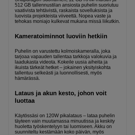
512 GB tallennustilan ansiosta puhelin suoriutuu
vaativista tehtävistä, raskaista sovelluksista ja
luovista projekteista viiveettä. Nopea vaste ja
tehokas moniajo kulkevat mukana missä liikutkin.
Kameratoiminnot luoviin hetkiin
Puhelin on varustettu kolmoiskameralla, joka
tarjoaa vapauden tallentaa tarkkoja valokuvia ja
laadukasta videota. Kokeile uusia aiheita ja
ikuista tärkeät hetket – jokainen yksityiskohta
tallentuu selkeästi ja luonnollisesti, myös
hämärässä.
Lataus ja akun kesto, johon voit
luottaa
Käytössäsi on 120W pikalataus – lataa puhelin
täyteen vain muutamassa minuutissa ja keskity
huoletta työskentelyyn tai luomiseen. Akku on
suunniteltu kestämään koko päivän, myös