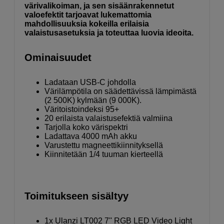
värivalikoiman, ja sen sisäänrakennetut
valoefektit tarjoavat lukemattomia
mahdollisuuksia kokeilla erilaisia
valaistusasetuksia ja toteuttaa luovia ideoita.
Ominaisuudet
Ladataan USB-C johdolla
Värilämpötila on säädettävissä lämpimästä
(2 500K) kylmään (9 000K).
Väritoistoindeksi 95+
20 erilaista valaistusefektiä valmiina
Tarjolla koko värispektri
Ladattava 4000 mAh akku
Varustettu magneettikiinnityksellä
Kiinnitetään 1/4 tuuman kierteellä
Toimitukseen sisältyy
1x Ulanzi LT002 7'' RGB LED Video Light