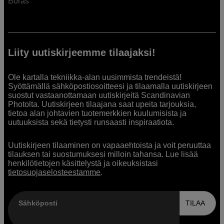
Borås
Liity uutiskirjeemme tilaajaksi!
Ole kartalla tekniikka-alan uusimmista trendeistä!
Syöttämällä sähköpostiosoitteesi ja tilaamalla uutiskirjeen
suostut vastaanottamaan uutiskirjeitä Scandinavian
Photolta. Uutiskirjeen tilaajana saat upeita tarjouksia,
tietoa alan johtavien tuotemerkkien kuulumisista ja
uutuuksista sekä tietysti runsaasti inspiraatiota.
Uutiskirjeen tilaaminen on vapaaehtoista ja voit peruuttaa
tilauksen tai suostumuksesi milloin tahansa. Lue lisää
henkilötietojen käsittelystä ja oikeuksistasi
tietosuojaselosteestamme
.
Sähköposti
TILAA