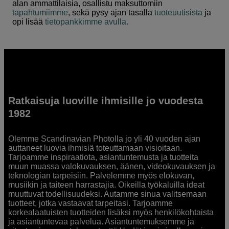
alan ammattilaisia, osallistu maksuttomiin
tapahtumiimme
, sekä pysy ajan tasalla
tuoteuutisista
ja
opi lisää
tietopankkimme avulla.
Ratkaisuja luoville ihmisille jo vuodesta
1982
Olemme Scandinavian Photolla jo yli 40 vuoden ajan
auttaneet luovia ihmisiä toteuttamaan visioitaan.
Tarjoamme inspiraatiota, asiantuntemusta ja tuotteita
muun muassa valokuvauksen, äänen, videokuvauksen ja
teknologian tarpeisiin. Palvelemme myös elokuvan,
musiikin ja taiteen harrastajia. Oikeilla työkaluilla ideat
muuttuvat todellisuudeksi. Autamme sinua valitsemaan
tuotteet, jotka vastaavat tarpeitasi. Tarjoamme
korkealaatuisten tuotteiden lisäksi myös henkilökohtaista
ja asiantuntevaa palvelua. Asiantuntemuksemme ja