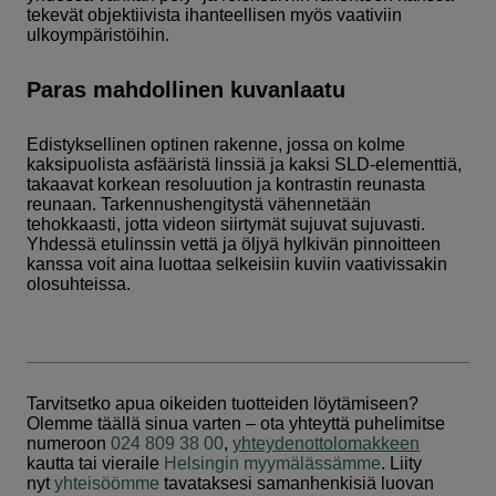
tekevät objektiivista ihanteellisen myös vaativiin
ulkoympäristöihin.
Paras mahdollinen kuvanlaatu
Edistyksellinen optinen rakenne, jossa on kolme
kaksipuolista asfääristä linssiä ja kaksi SLD-elementtiä,
takaavat korkean resoluution ja kontrastin reunasta
reunaan. Tarkennushengitystä vähennetään
tehokkaasti, jotta videon siirtymät sujuvat sujuvasti.
Yhdessä etulinssin vettä ja öljyä hylkivän pinnoitteen
kanssa voit aina luottaa selkeisiin kuviin vaativissakin
olosuhteissa.
Tarvitsetko apua oikeiden tuotteiden löytämiseen?
Olemme täällä sinua varten – ota yhteyttä puhelimitse
numeroon
024 809 38 00
,
yhteydenottolomakkeen
kautta tai vieraile
Helsingin myymälässämme
. Liity
nyt
yhteisöömme
tavataksesi samanhenkisiä luovan