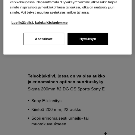
verkkokaupassa. Napsauttamalla "Hyväksyn" voimme jatkossakin tarjota
sinulle inspiraatiota ja henkilökohtaisia tarjouksia, jotka on räätälöity juuri
sinulle. Voit tietysti muuttaa asetuksiasi milloin tahansa.
Lue lisää siitä, kuinka käsittelemme
Asetukset
Hyväksyn
Teleobjektiivi, jossa on valoisa aukko
ja erinomainen optinen suorituskyky
Sigma 200mm f/2 DG OS Sports Sony E
Sony E-kiinnitys
Kiinteä 200 mm, f/2-aukko
Sopii erinomaisesti urheilu- tai
muotokuvaukseen