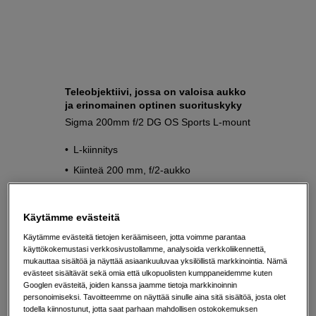
Teleobjektiivi, jossa on valoisa aukko
ja erinomainen optinen suorituskyky
Sigma 200mm f/2 DG OS Sports L-mount
L-kiinnitys
Kiinteä 200 mm, f/2-aukko
Sopii erinomaisesti urheilu- tai
muotokuvaukseen
Käytämme evästeitä
3 659
EUR
Käytämme evästeitä tietojen keräämiseen, jotta voimme parantaa
käyttökokemustasi verkkosivustollamme, analysoida verkkoliikennettä,
mukauttaa sisältöä ja näyttää asiaankuuluvaa yksilöllistä markkinointia. Nämä
evästeet sisältävät sekä omia että ulkopuolisten kumppaneidemme kuten
Googlen evästeitä, joiden kanssa jaamme tietoja markkinoinnin
personoimiseksi. Tavoitteemme on näyttää sinulle aina sitä sisältöä, josta olet
todella kiinnostunut, jotta saat parhaan mahdollisen ostokokemuksen