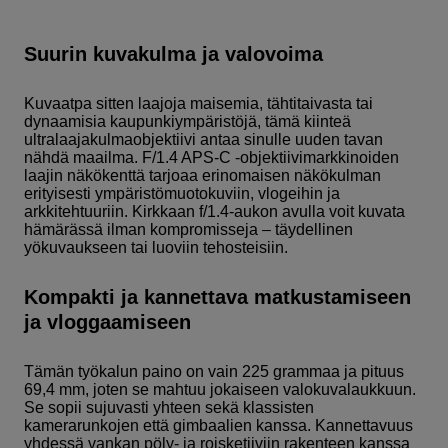
Suurin kuvakulma ja valovoima
Kuvaatpa sitten laajoja maisemia, tähtitaivasta tai
dynaamisia kaupunkiympäristöjä, tämä kiinteä
ultralaajakulmaobjektiivi antaa sinulle uuden tavan
nähdä maailma. F/1.4 APS-C -objektiivimarkkinoiden
laajin näkökenttä tarjoaa erinomaisen näkökulman
erityisesti ympäristömuotokuviin, vlogeihin ja
arkkitehtuuriin. Kirkkaan f/1.4-aukon avulla voit kuvata
hämärässä ilman kompromisseja – täydellinen
yökuvaukseen tai luoviin tehosteisiin.
Kompakti ja kannettava matkustamiseen
ja vloggaamiseen
Tämän työkalun paino on vain 225 grammaa ja pituus
69,4 mm, joten se mahtuu jokaiseen valokuvalaukkuun.
Se sopii sujuvasti yhteen sekä klassisten
kamerarunkojen että gimbaalien kanssa. Kannettavuus
yhdessä vankan pöly- ja roisketiiviin rakenteen kanssa