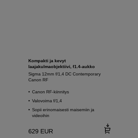
Kompakti ja kevyt
laajakulmaobjektiivi, f1.4-aukko
Sigma 12mm f/1,4 DC Contemporary
Canon RF
Canon RF-kiinnitys
Valovoima f/1,4
Sopii erinomaisesti maisemiin ja
videoihin
629
EUR