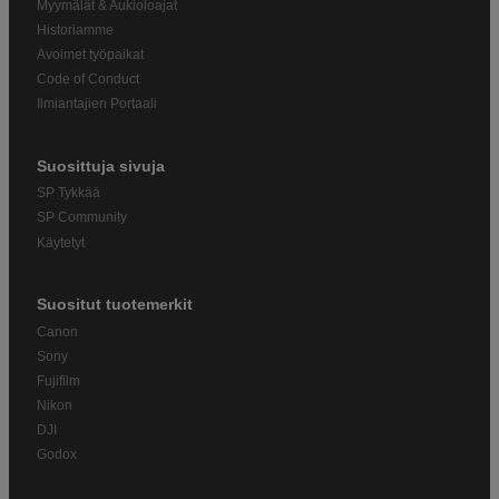
Myymälät & Aukioloajat
Historiamme
Avoimet työpaikat
Code of Conduct
Ilmiantajien Portaali
Suosittuja sivuja
SP Tykkää
SP Community
Käytetyt
Suositut tuotemerkit
Canon
Sony
Fujifilm
Nikon
DJI
Godox