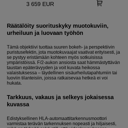
3 659
EUR
Räätälöity suorituskyky muotokuviin,
urheiluun ja luovaan työhön
Tämä objektiivi tuottaa suuren bokeh- ja perspektiivin
puristusefektin, jota muotokuvaajat vaativat erityisesti, ja
se pystyy eristämään kohteen myös sotkuisissa
ympäristöissä. F/2-aukon ansiosta saat hämmästyttävän
taustan epäterävyyden ja voit kuvata heikossa
valaistuksessa – täydellinen sisäurheilutapahtumiin tai
luoviin tilanteisiin, joissa ratkaisevaa hetkeä ei voi
hukata.
Tarkkuus, vakaus ja selkeys jokaisessa
kuvassa
Edistyksellinen HLA-automaattitarkennusmoottori
varmistaa terävän tarkennuksen nopeasti ja hiljaisesti,