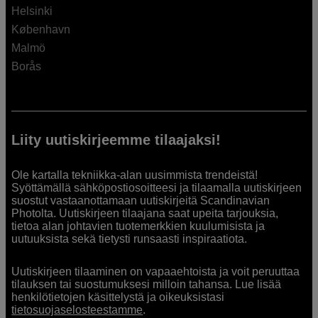
Helsinki
København
Malmö
Borås
Liity uutiskirjeemme tilaajaksi!
Ole kartalla tekniikka-alan uusimmista trendeistä!
Syöttämällä sähköpostiosoitteesi ja tilaamalla uutiskirjeen
suostut vastaanottamaan uutiskirjeitä Scandinavian
Photolta. Uutiskirjeen tilaajana saat upeita tarjouksia,
tietoa alan johtavien tuotemerkkien kuulumisista ja
uutuuksista sekä tietysti runsaasti inspiraatiota.
Uutiskirjeen tilaaminen on vapaaehtoista ja voit peruuttaa
tilauksen tai suostumuksesi milloin tahansa. Lue lisää
henkilötietojen käsittelystä ja oikeuksistasi
tietosuojaselosteestamme
.