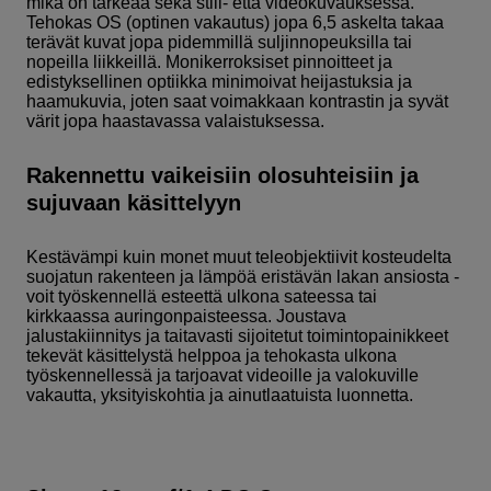
mikä on tärkeää sekä still- että videokuvauksessa.
Tehokas OS (optinen vakautus) jopa 6,5 ​​askelta takaa
terävät kuvat jopa pidemmillä suljinnopeuksilla tai
nopeilla liikkeillä. Monikerroksiset pinnoitteet ja
edistyksellinen optiikka minimoivat heijastuksia ja
haamukuvia, joten saat voimakkaan kontrastin ja syvät
värit jopa haastavassa valaistuksessa.
Rakennettu vaikeisiin olosuhteisiin ja
sujuvaan käsittelyyn
Kestävämpi kuin monet muut teleobjektiivit kosteudelta
suojatun rakenteen ja lämpöä eristävän lakan ansiosta -
voit työskennellä esteettä ulkona sateessa tai
kirkkaassa auringonpaisteessa. Joustava
jalustakiinnitys ja taitavasti sijoitetut toimintopainikkeet
tekevät käsittelystä helppoa ja tehokasta ulkona
työskennellessä ja tarjoavat videoille ja valokuville
vakautta, yksityiskohtia ja ainutlaatuista luonnetta.