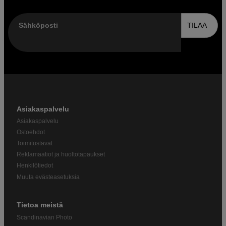
Sähköposti
TILAA
Asiakaspalvelu
Asiakaspalvelu
Ostoehdot
Toimitustavat
Reklamaatiot ja huoltotapaukset
Henkilötiedot
Muuta evästeasetuksia
Tietoa meistä
Scandinavian Photo