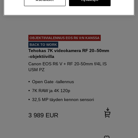
OBJEKTIIVIALENNUS EOS R6 V:N KANSSA
BACK TO WORK
Tehokas 7K videokamera RF 20–50mm
-objektiivilla
Canon EOS R6 V + RF 20-50mm f/4L IS
USM PZ
Open Gate -tallennus
7K RAW ja 4K 120p
32,5 MP täyden kennon sensori
3 989
EUR