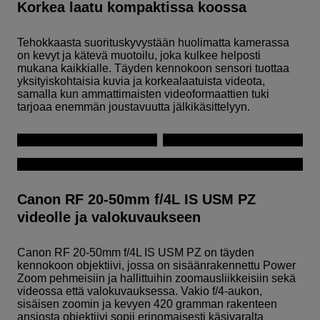
Korkea laatu kompaktissa koossa
Tehokkaasta suorituskyvystään huolimatta kamerassa
on kevyt ja kätevä muotoilu, joka kulkee helposti
mukana kaikkialle. Täyden kennokoon sensori tuottaa
yksityiskohtaisia kuvia ja korkealaatuista videota,
samalla kun ammattimaisten videoformaattien tuki
tarjoaa enemmän joustavuutta jälkikäsittelyyn.
Canon RF 20-50mm f/4L IS USM PZ
videolle ja valokuvaukseen
Canon RF 20-50mm f/4L IS USM PZ on täyden
kennokoon objektiivi, jossa on sisäänrakennettu Power
Zoom pehmeisiin ja hallittuihin zoomausliikkeisiin sekä
videossa että valokuvauksessa. Vakio f/4-aukon,
sisäisen zoomin ja kevyen 420 gramman rakenteen
ansiosta objektiivi sopii erinomaisesti käsivaralta