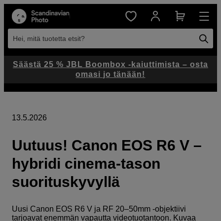
Hei, mitä tuotetta etsit?
Säästä 25 % JBL Boombox -kaiuttimista – osta
omasi jo tänään!
13.5.2026
Uutuus! Canon EOS R6 V –
hybridi cinema-tason
suorituskyvyllä
Uusi Canon EOS R6 V ja RF 20–50mm -objektiivi
tarjoavat enemmän vapautta videotuotantoon. Kuvaa