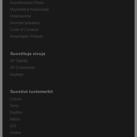
Scandinavian Photo
Myymälät & Aukioloajat
Historiamme
Avoimet työpaikat
Code of Conduct
Ilmiantajien Portaali
Suosittuja sivuja
SP Tykkää
SP Community
Käytetyt
Suositut tuotemerkit
Canon
Sony
Fujifilm
Nikon
DJI
Godox