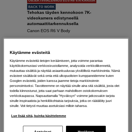
OBJEKTIIVIALENNUS EOS R6 V:N KANSSA
BACK TO WORK
Tehokas täyden kennokoon 7K-
videokamera edistyneellä
automaattitarkennuksella
Canon EOS R6 V Body
Open Gate -tallennus
7K RAW ja 4K 120p
Käytämme evästeitä
32,5 MP täyden kennon sensori
Käytämme evästeitä tietojen keräämiseen, jotta voimme parantaa
käyttökokemustasi verkkosivustollamme, analysoida verkkoliikennettä,
mukauttaa sisältöä ja näyttää asiaankuuluvaa yksilöllistä markkinointia. Nämä
2 699
EUR
evästeet sisältävät sekä omia että ulkopuolisten kumppaneidemme kuten
Googlen evästeitä, joiden kanssa jaamme tietoja markkinoinnin
personoimiseksi. Tavoitteemme on näyttää sinulle aina sitä sisältöä, josta olet
todella kiinnostunut, jotta saat parhaan mahdollisen ostokokemuksen
verkkokaupassa. Napsauttamalla "Hyväksyn" voimme jatkossakin tarjota
sinulle inspiraatiota ja henkilökohtaisia tarjouksia, jotka on räätälöity juuri
sinulle. Voit tietysti muuttaa asetuksiasi milloin tahansa.
Lue lisää siitä, kuinka käsittelemme
Asetukset
Hyväksyn