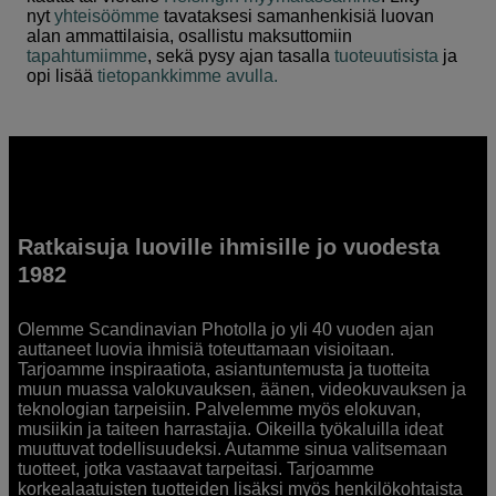
nyt
yhteisöömme
tavataksesi samanhenkisiä luovan
alan ammattilaisia, osallistu maksuttomiin
tapahtumiimme
, sekä pysy ajan tasalla
tuoteuutisista
ja
opi lisää
tietopankkimme avulla.
Ratkaisuja luoville ihmisille jo vuodesta
1982
Olemme Scandinavian Photolla jo yli 40 vuoden ajan
auttaneet luovia ihmisiä toteuttamaan visioitaan.
Tarjoamme inspiraatiota, asiantuntemusta ja tuotteita
muun muassa valokuvauksen, äänen, videokuvauksen ja
teknologian tarpeisiin. Palvelemme myös elokuvan,
musiikin ja taiteen harrastajia. Oikeilla työkaluilla ideat
muuttuvat todellisuudeksi. Autamme sinua valitsemaan
tuotteet, jotka vastaavat tarpeitasi. Tarjoamme
korkealaatuisten tuotteiden lisäksi myös henkilökohtaista