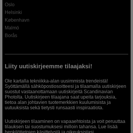
Oslo
Helsinki
København
Malmö
Borås
Liity uutiskirjeemme tilaajaksi!
Ole kartalla tekniikka-alan uusimmista trendeistä!
Syöttämällä sähköpostiosoitteesi ja tilaamalla uutiskirjeen
suostut vastaanottamaan uutiskirjeitä Scandinavian
Photolta. Uutiskirjeen tilaajana saat upeita tarjouksia,
tietoa alan johtavien tuotemerkkien kuulumisista ja
uutuuksista sekä tietysti runsaasti inspiraatiota.
Uutiskirjeen tilaaminen on vapaaehtoista ja voit peruuttaa
tilauksen tai suostumuksesi milloin tahansa. Lue lisää
henkilötietojen käsittelystä ja oikeuksistasi