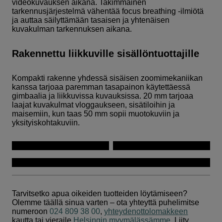
videokuvauksen aikana. Takimmainen
tarkennusjärjestelmä vähentää focus breathing -ilmiötä
ja auttaa säilyttämään tasaisen ja yhtenäisen
kuvakulman tarkennuksen aikana.
Rakennettu liikkuville sisällöntuottajille
Kompakti rakenne yhdessä sisäisen zoomimekaniikan
kanssa tarjoaa paremman tasapainon käytettäessä
gimbaalia ja liikkuvissa kuvauksissa. 20 mm tarjoaa
laajat kuvakulmat vloggaukseen, sisätiloihin ja
maisemiin, kun taas 50 mm sopii muotokuviin ja
yksityiskohtakuviin.
Tarvitsetko apua oikeiden tuotteiden löytämiseen?
Olemme täällä sinua varten – ota yhteyttä puhelimitse
numeroon
024 809 38 00
,
yhteydenottolomakkeen
kautta tai vieraile
Helsingin myymälässämme
. Liity