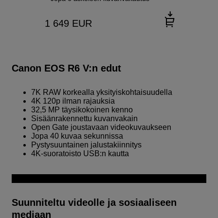
1 649
EUR
Canon EOS R6 V:n edut
7K RAW korkealla yksityiskohtaisuudella
4K 120p ilman rajauksia
32,5 MP täysikokoinen kenno
Sisäänrakennettu kuvanvakain
Open Gate joustavaan videokuvaukseen
Jopa 40 kuvaa sekunnissa
Pystysuuntainen jalustakiinnitys
4K-suoratoisto USB:n kautta
Suunniteltu videolle ja sosiaaliseen
mediaan