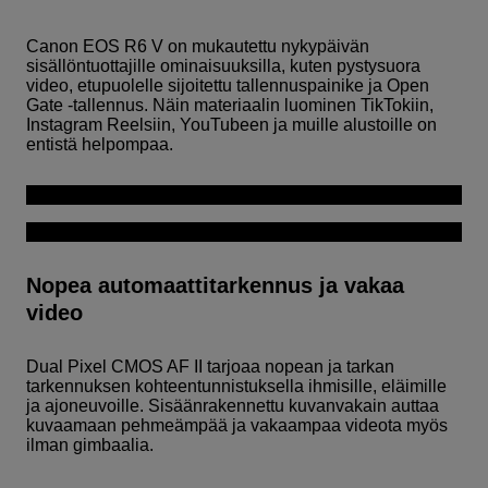
Canon EOS R6 V on mukautettu nykypäivän
sisällöntuottajille ominaisuuksilla, kuten pystysuora
video, etupuolelle sijoitettu tallennuspainike ja Open
Gate -tallennus. Näin materiaalin luominen TikTokiin,
Instagram Reelsiin, YouTubeen ja muille alustoille on
entistä helpompaa.
Nopea automaattitarkennus ja vakaa
video
Dual Pixel CMOS AF II tarjoaa nopean ja tarkan
tarkennuksen kohteentunnistuksella ihmisille, eläimille
ja ajoneuvoille. Sisäänrakennettu kuvanvakain auttaa
kuvaamaan pehmeämpää ja vakaampaa videota myös
ilman gimbaalia.