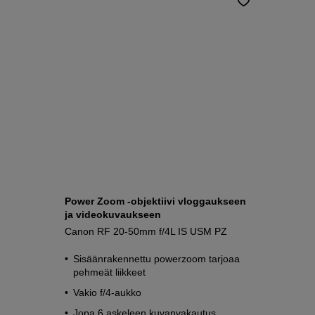
Power Zoom -objektiivi vloggaukseen
ja videokuvaukseen
Canon RF 20-50mm f/4L IS USM PZ
Sisäänrakennettu powerzoom tarjoaa
pehmeät liikkeet
Vakio f/4-aukko
Jopa 6 askeleen kuvanvakautus