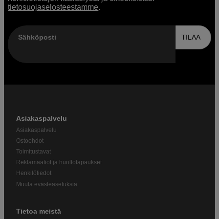
tietosuojaselosteestamme
.
Sähköposti
TILAA
Asiakaspalvelu
Asiakaspalvelu
Ostoehdot
Toimitustavat
Reklamaatiot ja huoltotapaukset
Henkilötiedot
Muuta evästeasetuksia
Tietoa meistä