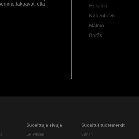
semme takaavat, että
Helsinki
København
Malmö
Borås
Suosittuja sivuja
Suositut tuotemerkit
to
SP Tykkää
Canon