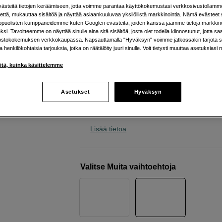
steitä tietojen keräämiseen, jotta voimme parantaa käyttökokemustasi verkkosivustollamm
TritonAudio
NeoLev 1pc damper
että, mukauttaa sisältöä ja näyttää asiaankuuluvaa yksilöllistä markkinointia. Nämä evästeet 
kopuolisten kumppaneidemme kuten Googlen evästeitä, joiden kanssa jaamme tietoja markkin
si. Tavoitteemme on näyttää sinulle aina sitä sisältöä, josta olet todella kiinnostunut, jotta s
Verkkokauppa
:
Varastossa
ostokokemuksen verkkokaupassa. Napsauttamalla "Hyväksyn" voimme jatkossakin tarjota si
ja henkilökohtaisia tarjouksia, jotka on räätälöity juuri sinulle. Voit tietysti muuttaa asetuksiasi 
Helsingin myymälä
:
Varastotilanne
iitä, kuinka käsittelemme
Parantaa bassoa ja keskialuetta
Asetukset
Hyväksyn
Poistaa ei-toivotut bassoheijastukset
Kantavuus – 8 kg per kiekko
Lisää tietoa
Valitse Muita vaihtoehtoja