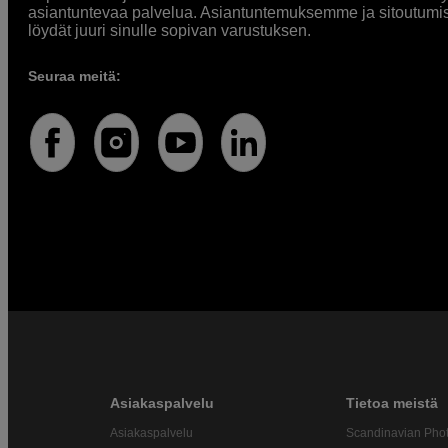
asiantuntevaa palvelua. Asiantuntemuksemme ja sitoutumi
löydät juuri sinulle sopivan varustuksen.
Seuraa meitä:
Asiakaspalvelu
Tietoa meistä
Asiakaspalvelu
Scandinavian Pho