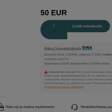
50
EUR
Määrä
Lisää ostoskoriin
Maksa Svea-erämaksulla
Esimerkki: 36 kk, 2 EUR/kk, yhteensä 77 EUR, todellin
vuosikorko 19,07 %
Avausmaksu 5 EUR, laskutusmaksu 0 EUR/kk lisäksi
Lainaaminen maksaa!
Jos et pysty maksamaan velkaa
saatat saada maksuhäiriömerkinnän. Se voi vaikeuttaa a
vuokraamista, liittymien tekemistä ja uusien lainojen saami
saat kuntasi talous- ja velkaneuvonnasta. Yhteystiedot löyd
kkv.fi (avautuu uuteen välilehteen)
Osta nyt ja maksa myöhemmin
Henkilökohtaista pa