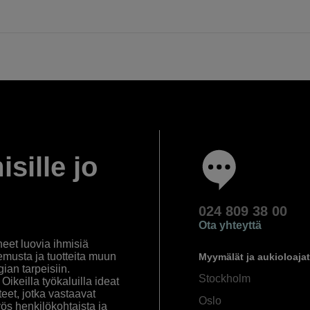
isille jo
024 809 38 00
Ota yhteyttä
eet luovia ihmisiä
emusta ja tuotteita muun
Myymälät ja aukioloajat
an tarpeisiin.
Stockholm
ikeilla työkaluilla ideat
eet, jotka vastaavat
Oslo
yös henkilökohtaista ja