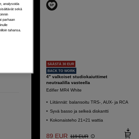
e, analysoida
sisältävät sekä
oinnin
aat parhaan
nulle
milloin tahansa.
SÄÄSTÄ 30 EUR
BACK TO WORK
4" valkoiset studiokaiuttimet
neutraalilla vasteella
Edifier MR4 White
Liitännät: balansoitu TRS-, AUX- ja RCA
Syvä basso ja selkeä diskantti
Kokonaisteho 21+21 wattia
89
EUR
119
EUR