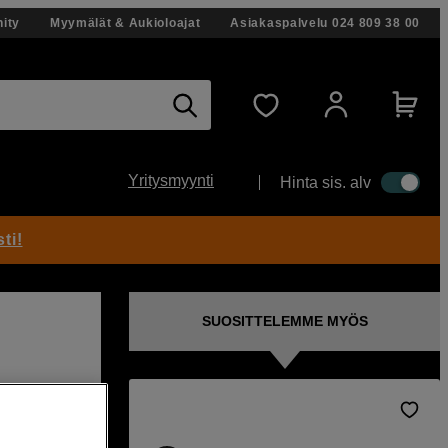
ity
Myymälät & Aukioloajat
Asiakaspalvelu
024 809 38 00
Yritysmyynti
Hinta sis. alv
ti!
SUOSITTELEMME MYÖS
le