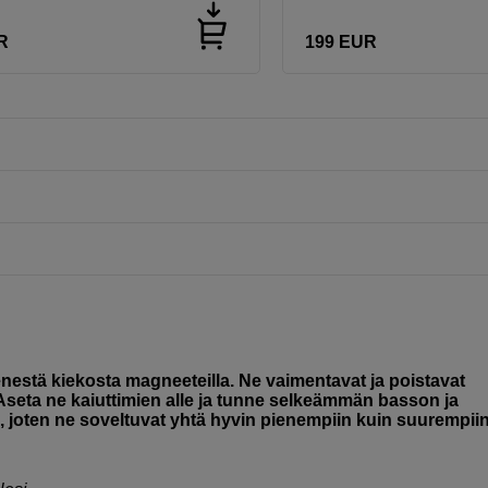
R
199
EUR
nestä kiekosta magneeteilla. Ne vaimentavat ja poistavat
 Aseta ne kaiuttimien alle ja tunne selkeämmän basson ja
 joten ne soveltuvat yhtä hyvin pienempiin kuin suurempii