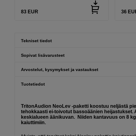
83
EUR
36
EU
Tekniset tiedot
Sopivat lisävarusteet
Arvostelut, kysymykset ja vastaukset
Tuotetiedot
TritonAudion NeoLev -paketti koostuu neljästä pie
tehokkaasti ei-toivotut bassoäänien heijastukset.
keskialueen äänikuvan. Niiden kantavuus on 8 kg,
kaiuttimiin.