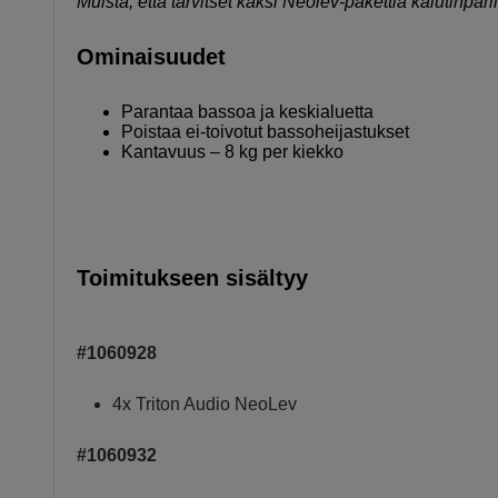
Muista, että tarvitset kaksi Neolev-pakettia kaiutinparil
Ominaisuudet
Parantaa bassoa ja keskialuetta
Poistaa ei-toivotut bassoheijastukset
Kantavuus – 8 kg per kiekko
Toimitukseen sisältyy
#1060928
4x Triton Audio NeoLev
#1060932