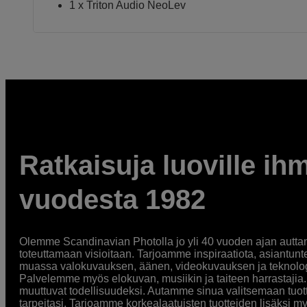
1 x Triton Audio NeoLev
Ratkaisuja luoville ihm
vuodesta 1982
Olemme Scandinavian Photolla jo yli 40 vuoden ajan auttan
toteuttamaan visioitaan. Tarjoamme inspiraatiota, asiantunt
muassa valokuvauksen, äänen, videokuvauksen ja teknologi
Palvelemme myös elokuvan, musiikin ja taiteen harrastajia. O
muuttuvat todellisuudeksi. Autamme sinua valitsemaan tuott
tarpeitasi. Tarjoamme korkealaatuisten tuotteiden lisäksi m