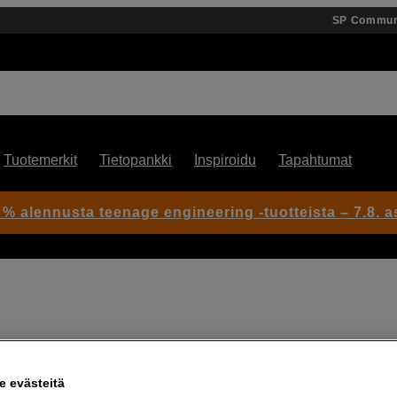
SP Commun
Tuotemerkit
Tietopankki
Inspiroidu
Tapahtumat
 % alennusta teenage engineering -tuotteista – 7.8. as
Artikkeli: 1060932
Tärinänvaimentimet kaiuttimil
 evästeitä