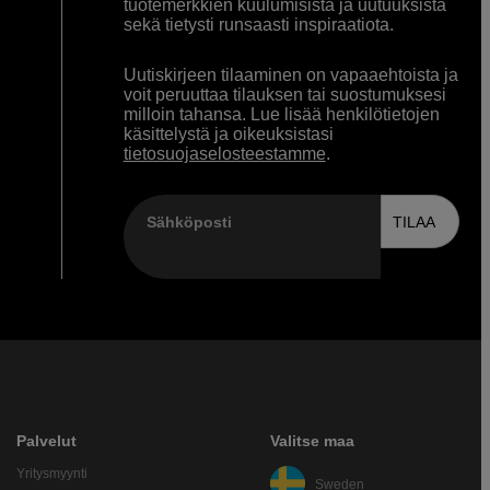
tuotemerkkien kuulumisista ja uutuuksista
sekä tietysti runsaasti inspiraatiota.
Uutiskirjeen tilaaminen on vapaaehtoista ja
voit peruuttaa tilauksen tai suostumuksesi
milloin tahansa. Lue lisää henkilötietojen
käsittelystä ja oikeuksistasi
tietosuojaselosteestamme
.
Sähköposti
TILAA
Palvelut
Valitse maa
Yritysmyynti
Sweden