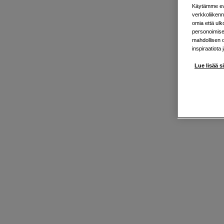
Käytämme evä
verkkoliikenn
omia että ul
personoimisek
mahdollisen 
inspiraatiota 
Lue lisää s