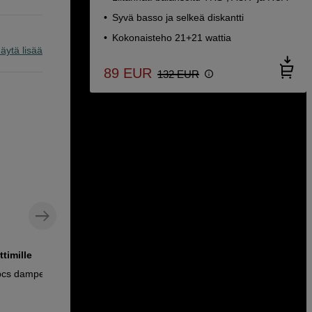
Syvä basso ja selkeä diskantti
Kokonaisteho 21+21 wattia
äytä lisää
89
EUR
132
EUR
timille
pcs damper