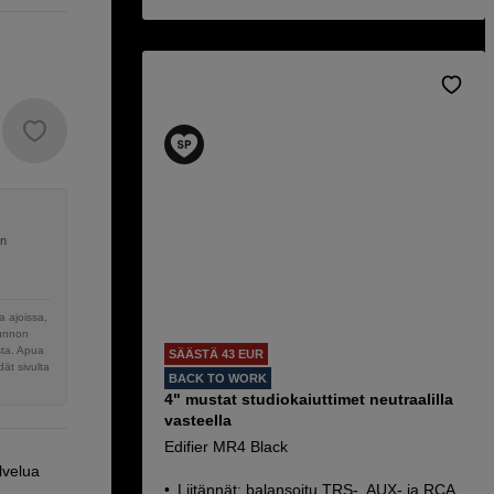
en
 ajoissa,
sunnon
sta. Apua
SÄÄSTÄ 43 EUR
ät sivulta
BACK TO WORK
4" mustat studiokaiuttimet neutraalilla
vasteella
Edifier MR4 Black
lvelua
Liitännät: balansoitu TRS-, AUX- ja RCA