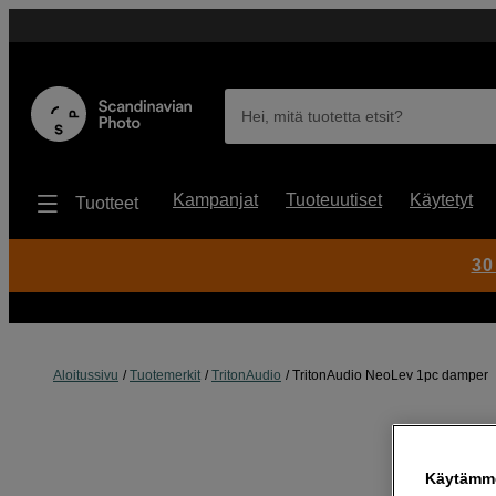
Hei, mitä tuotetta etsit?
Kampanjat
Tuoteuutiset
Käytetyt
Tuotteet
30
Aloitussivu
Tuotemerkit
TritonAudio
TritonAudio NeoLev 1pc damper
Käytämme