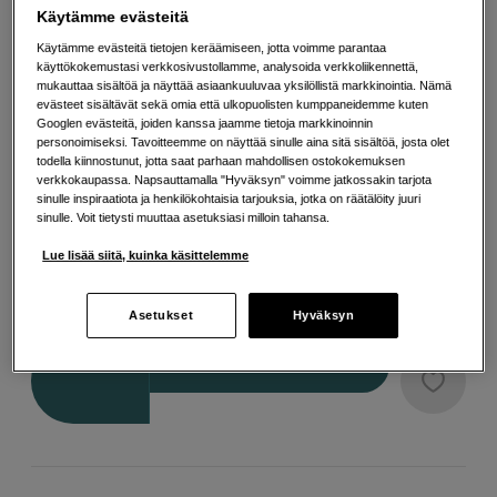
Lisää tietoa
Käytämme evästeitä
Käytämme evästeitä tietojen keräämiseen, jotta voimme parantaa
käyttökokemustasi verkkosivustollamme, analysoida verkkoliikennettä,
Valitse Muita vaihtoehtoja
mukauttaa sisältöä ja näyttää asiaankuuluvaa yksilöllistä markkinointia. Nämä
evästeet sisältävät sekä omia että ulkopuolisten kumppaneidemme kuten
Googlen evästeitä, joiden kanssa jaamme tietoja markkinoinnin
personoimiseksi. Tavoitteemme on näyttää sinulle aina sitä sisältöä, josta olet
todella kiinnostunut, jotta saat parhaan mahdollisen ostokokemuksen
verkkokaupassa. Napsauttamalla "Hyväksyn" voimme jatkossakin tarjota
sinulle inspiraatiota ja henkilökohtaisia tarjouksia, jotka on räätälöity juuri
Pair
sinulle. Voit tietysti muuttaa asetuksiasi milloin tahansa.
Lue lisää siitä, kuinka käsittelemme
36
EUR
Asetukset
Hyväksyn
Maksa heti tai jaa useampaan osamaksuun
Lue lisää
Määrä
Lisää ostoskoriin