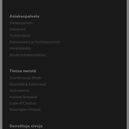
Asiakaspalvelu
Asiakaspalvelu
Ostoehdot
Toimitustavat
Reklamaatiot ja huoltotapaukset
Henkilötiedot
Muuta evästeasetuksia
Tietoa meistä
Scandinavian Photo
Myymälät & Aukioloajat
Historiamme
Avoimet työpaikat
Code of Conduct
Ilmiantajien Portaali
Suosittuja sivuja