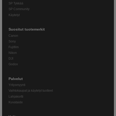
SP Tykkää
SP Community
Käytetyt
Suositut tuotemerkit
Canon
Sony
Fujifilm
Nikon
DJI
Godox
Palvelut
Yritysmyynti
Vaihtokaupat ja käytetyt tuotteet
Lahjakortti
Kuvataide