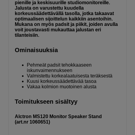
pienille ja keskisuurille studiomonitoreille.
Jalusta on varustettu kuudella
korkeussäädettävällä tasolla, jotka takaavat
optimaalisen sijoittelun kaikkiin asentoihin.
Mukana on myös padsit ja piikit, joiden avulla
voit joustavasti mukauttaa jalustan eri
tilanteisiin.
Ominaisuuksia
Pehmeät padsit tehokkaaseen
iskunvaimennukseen
Valmistettu korkealaatuisesta teräksestä
Kuusi korkeussäädettävää tasoa
Vakaa kolmion muotoinen alusta
Toimitukseen sisältyy
Alctron MS120 Monitor Speaker Stand
(art.nr 1060651)