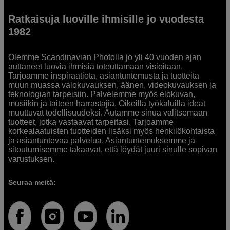
Ratkaisuja luoville ihmisille jo vuodesta
1982
Olemme Scandinavian Photolla jo yli 40 vuoden ajan
auttaneet luovia ihmisiä toteuttamaan visioitaan.
Tarjoamme inspiraatiota, asiantuntemusta ja tuotteita
muun muassa valokuvauksen, äänen, videokuvauksen ja
teknologian tarpeisiin. Palvelemme myös elokuvan,
musiikin ja taiteen harrastajia. Oikeilla työkaluilla ideat
muuttuvat todellisuudeksi. Autamme sinua valitsemaan
tuotteet, jotka vastaavat tarpeitasi. Tarjoamme
korkealaatuisten tuotteiden lisäksi myös henkilökohtaista
ja asiantuntevaa palvelua. Asiantuntemuksemme ja
sitoutumisemme takaavat, että löydät juuri sinulle sopivan
varustuksen.
Seuraa meitä: