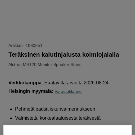
Artikkeli: 1060651
Teräksinen kaiutinjalusta kolmiojalalla
Alctron
MS120 Monitor Speaker Stand
Verkkokauppa
:
Saatavilla arviolta 2026-08-24
Helsingin myymälä
:
Varastotilanne
Pehmeät padsit iskunvaimennukseen
Valmistettu korkealaatuisesta teräksestä
Kuusi korkeussäädettävää tasoa