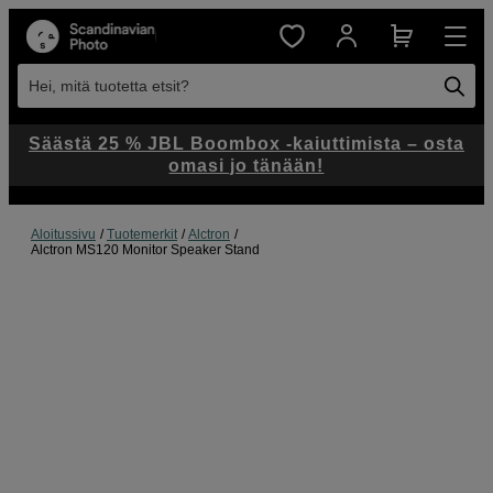
Hei, mitä tuotetta etsit?
Säästä 25 % JBL Boombox -kaiuttimista – osta
omasi jo tänään!
Aloitussivu
Tuotemerkit
Alctron
Alctron MS120 Monitor Speaker Stand