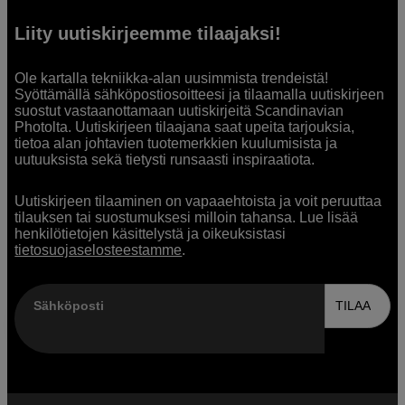
Liity uutiskirjeemme tilaajaksi!
Ole kartalla tekniikka-alan uusimmista trendeistä!
Syöttämällä sähköpostiosoitteesi ja tilaamalla uutiskirjeen
suostut vastaanottamaan uutiskirjeitä Scandinavian
Photolta. Uutiskirjeen tilaajana saat upeita tarjouksia,
tietoa alan johtavien tuotemerkkien kuulumisista ja
uutuuksista sekä tietysti runsaasti inspiraatiota.
Uutiskirjeen tilaaminen on vapaaehtoista ja voit peruuttaa
tilauksen tai suostumuksesi milloin tahansa. Lue lisää
henkilötietojen käsittelystä ja oikeuksistasi
tietosuojaselosteestamme
.
Sähköposti
TILAA