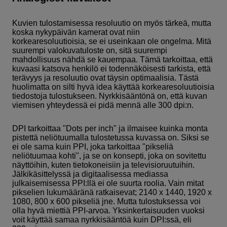
Kuvien tulostamisessa resoluutio on myös tärkeä, mutta
koska nykypäivän kamerat ovat niin
korkearesoluutioisia, se ei useinkaan ole ongelma. Mitä
suurempi valokuvatuloste on, sitä suurempi
mahdollisuus nähdä se kauempaa. Tämä tarkoittaa, että
kuvaasi katsova henkilö ei todennäköisesti tarkista, että
terävyys ja resoluutio ovat täysin optimaalisia. Tästä
huolimatta on silti hyvä idea käyttää korkearesoluutioisia
tiedostoja tulostukseen. Nyrkkisääntönä on, että kuvan
viemisen yhteydessä ei pidä mennä alle 300 dpi:n.
DPI tarkoittaa "Dots per inch" ja ilmaisee kuinka monta
pistettä neliötuumalla tulostetussa kuvassa on. Siksi se
ei ole sama kuin PPI, joka tarkoittaa "pikseliä
neliötuumaa kohti", ja se on konsepti, joka on sovitettu
näyttöihin, kuten tietokoneisiin ja televisioruutuihin.
Jälkikäsittelyssä ja digitaalisessa mediassa
julkaisemisessa PPI:llä ei ole suurta roolia. Vain mitat
pikselien lukumääränä ratkaisevat; 2140 x 1440, 1920 x
1080, 800 x 600 pikseliä jne. Mutta tulostuksessa voi
olla hyvä miettiä PPI-arvoa. Yksinkertaisuuden vuoksi
voit käyttää samaa nyrkkisääntöä kuin DPI:ssä, eli