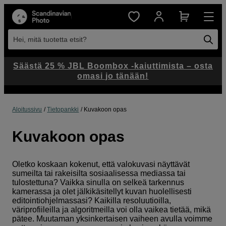
Hei, mitä tuotetta etsit?
Säästä 25 % JBL Boombox -kaiuttimista – osta
omasi jo tänään!
Aloitussivu
Tietopankki
Kuvakoon opas
Kuvakoon opas
Oletko koskaan kokenut, että valokuvasi näyttävät
sumeilta tai rakeisilta sosiaalisessa mediassa tai
tulostettuna? Vaikka sinulla on selkeä tarkennus
kamerassa ja olet jälkikäsitellyt kuvan huolellisesti
editointiohjelmassasi? Kaikilla resoluutioilla,
väriprofiileilla ja algoritmeilla voi olla vaikea tietää, mikä
pätee. Muutaman yksinkertaisen vaiheen avulla voimme