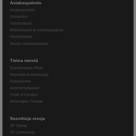
Asiakaspalvelu
Asiakaspalvelu
Ostoehdot
Toimitustavat
Reklamaatiot ja huoltotapaukset
Henkilötiedot
Muuta evästeasetuksia
Tietoa meistä
Scandinavian Photo
Myymälät & Aukioloajat
Historiamme
Avoimet työpaikat
Code of Conduct
Ilmiantajien Portaali
Suosittuja sivuja
SP Tykkää
SP Community