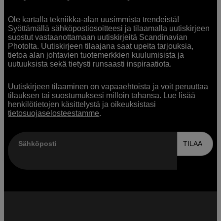
Ole kartalla tekniikka-alan uusimmista trendeistä!
Syöttämällä sähköpostiosoitteesi ja tilaamalla uutiskirjeen
suostut vastaanottamaan uutiskirjeitä Scandinavian
Photolta. Uutiskirjeen tilaajana saat upeita tarjouksia,
tietoa alan johtavien tuotemerkkien kuulumisista ja
uutuuksista sekä tietysti runsaasti inspiraatiota.
Uutiskirjeen tilaaminen on vapaaehtoista ja voit peruuttaa
tilauksen tai suostumuksesi milloin tahansa. Lue lisää
henkilötietojen käsittelystä ja oikeuksistasi
tietosuojaselosteestamme
.
Sähköposti
TILAA