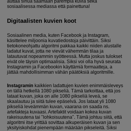
auttaa sinua saamaan parempia kuvia sekä
sosiaalisessa mediassa että painettuna!
Digitaalisten kuvien koot
Sosiaalinen media, kuten Facebook ja Instagram,
käsittelee miljoonia kuvatiedostoja päivittäin. Siksi
tietokoneohjattu algoritmi pakkaa kaikki niiden alustalle
ladatut kuvat, jotta ne vievät vähemmän tilaa ja
latautuvat nopeammin syötteessä. Mutta joskus tulokset
eivät ole täysin optimaalisia. Siksi voi olla hyvä seurata
Instagramin ja Facebookin käyttämiä formaatteja, a
jättää mahdollisimman vähän päätöksiä algoritmille.
Instagramin
kaikkien ladattujen kuvien enimmäisleveys
on tällä hetkellä 1080 pikseliä. Tämä tarkoittaa, että jos
lataat kuvan, joka on alle 1080 pikseliä leveä, se
skaalautuu ja siitä tulee epäselvä. Jos lataat yli 1080
pikseliä leveämmän kuvan, vaarana on saada ns.
artefakteja kuvaasi. Artefaktit voidaan kokea kuvan
rakeisuutena tai "lohkoisuutena". Tämä johtuu siitä, että
algoritmi itse yrittää sovittaa alkuperäisen kuvan ja sen
yksityiskohdat pienempään määrään pikseleitä. Siksi