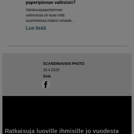
paperipinnan valitsisin?
Valokuvapaperipinnan
valinnassa on kyse mitä
suurimmissa määrin omasta
mausta – eli siitä, mistä tykkää.
Lue lisää
Yksi asia, joka kuitenkin
kannattaa muistaa, on se, että
erilaiset paperipinnat voivat
antaa samalle kuvalle täysin
erilaisen luonteen. Seuraavassa
muutamia perusajatuksia, joita
kannattaa ottaa huomioon
SCANDINAVIAN PHOTO
paperia valittaessa.
26.4.2025
Dela
Ratkaisuja luoville ihmisille jo vuodesta