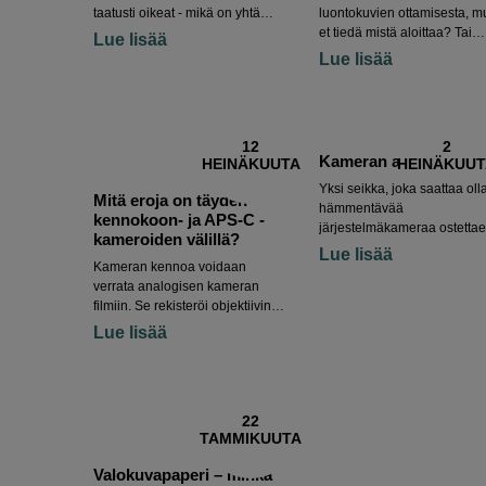
taatusti oikeat - mikä on yhtä
luontokuvien ottamisesta, m
tärkeää niin tulostuksessa kuin
et tiedä mistä aloittaa? Tai
Lue lisää
nettiesityksessä. Jos muokkaat
haluatko haastaa itsesi
Lue lisää
kuvaa, haluat varmasti tietää,
luontokuvaajana ja viedä
että teet sen oikeissa
kuvauksesi uudelle tasolle?
olosuhteissa, jotta et näe
Tässä artikkelissa olemme
erilaisia ​​värejä kuin mitä kuvassa
koonneet parhaat vinkkimme
12
2
on. Täällä käymme läpi, miten se
joiden avulla voit ottaa entis
Kameran asetukset
HEINÄKUUTA
HEINÄKUU
toimii ja suosittelemme tuotteita,
parempia ja kiinnostavampi
jotka takaavat oikeat värit
luontokuvia.
Yksi seikka, joka saattaa oll
Mitä eroja on täyden
editointiin ja videotuotantoon.
hämmentävää
kennokoon- ja APS-C -
järjestelmäkameraa ostettae
kameroiden välillä?
on kameran tekniset tiedot.
Lue lisää
Kameran kennoa voidaan
Tässä on lyhyt yhteenveto sii
verrata analogisen kameran
mitä eri tekniset käsitteet
filmiin. Se rekisteröi objektiivin
tarkoittavat ja mitä vaikutust
läpi tulevan valon ja muuntaa
niillä on kameran
Lue lisää
sen valokuvaksi.
ominaisuuksiin.
Järjestelmäkameroissa on
valittavissa neljä eri kennokokoa.
Tässä oppaassa käymme läpi
22
kuvakennojen tärkeimmät asiat
TAMMIKUUTA
ja niiden väliset erot.
Valokuvapaperi – minkä