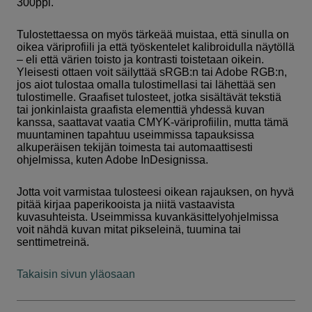
300ppi.
Tulostettaessa on myös tärkeää muistaa, että sinulla on
oikea väriprofiili ja että työskentelet kalibroidulla näytöllä
– eli että värien toisto ja kontrasti toistetaan oikein.
Yleisesti ottaen voit säilyttää sRGB:n tai Adobe RGB:n,
jos aiot tulostaa omalla tulostimellasi tai lähettää sen
tulostimelle. Graafiset tulosteet, jotka sisältävät tekstiä
tai jonkinlaista graafista elementtiä yhdessä kuvan
kanssa, saattavat vaatia CMYK-väriprofiilin, mutta tämä
muuntaminen tapahtuu useimmissa tapauksissa
alkuperäisen tekijän toimesta tai automaattisesti
ohjelmissa, kuten Adobe InDesignissa.
Jotta voit varmistaa tulosteesi oikean rajauksen, on hyvä
pitää kirjaa paperikooista ja niitä vastaavista
kuvasuhteista. Useimmissa kuvankäsittelyohjelmissa
voit nähdä kuvan mitat pikseleinä, tuumina tai
senttimetreinä.
Takaisin sivun yläosaan