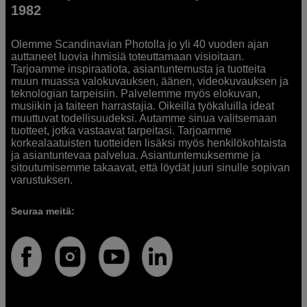
1982
Olemme Scandinavian Photolla jo yli 40 vuoden ajan
auttaneet luovia ihmisiä toteuttamaan visioitaan.
Tarjoamme inspiraatiota, asiantuntemusta ja tuotteita
muun muassa valokuvauksen, äänen, videokuvauksen ja
teknologian tarpeisiin. Palvelemme myös elokuvan,
musiikin ja taiteen harrastajia. Oikeilla työkaluilla ideat
muuttuvat todellisuudeksi. Autamme sinua valitsemaan
tuotteet, jotka vastaavat tarpeitasi. Tarjoamme
korkealaatuisten tuotteiden lisäksi myös henkilökohtaista
ja asiantuntevaa palvelua. Asiantuntemuksemme ja
sitoutumisemme takaavat, että löydät juuri sinulle sopivan
varustuksen.
Seuraa meitä: