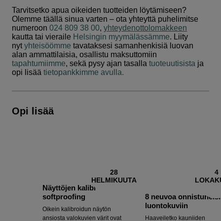
Tarvitsetko apua oikeiden tuotteiden löytämiseen?
Olemme täällä sinua varten – ota yhteyttä puhelimitse
numeroon
024 809 38 00
,
yhteydenottolomakkeen
kautta tai vieraile
Helsingin myymälässämme
. Liity
nyt
yhteisöömme
tavataksesi samanhenkisiä luovan
alan ammattilaisia, osallistu maksuttomiin
tapahtumiimme
, sekä pysy ajan tasalla
tuoteuutisista
ja
opi lisää
tietopankkimme avulla.
Opi lisää
28
4
HELMIKUUTA
LOKAK
Näyttöjen kalibrointi ja
softproofing
8 neuvoa onnistuneisi
luontokuviin
Oikein kalibroidun näytön
ansiosta valokuvien värit ovat
Haaveiletko kauniiden