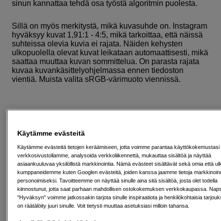
sinun kannattaa tehdä osa työstä algoritmin puolesta.
Sillä on myös merkitystä, mikä kuvasuhde on. Instagram
hyväksyy kuvat 1,91:1 - 4:5, mikä tarkoittaa, että näissä
suhteissa olevia kuvia ei rajata. Näiden kehysten
ulkopuolella olevat kuvat leikataan automaattisesti, mikä
saattaa muuttaa kuvan sommittelua. On parasta rajata
kuvaa kuvankäsittelyohjelmassa ennen tiedoston
vientiä. Muista valita sRGB-värimuoto viennissä.
Esimerkki:
Vasemmalla oleva kuva säilyttää
terävyyden, kun se ladataan 1080 pikselin leveydellä.
Käytämme evästeitä
Oikealla olevasta kuvasta tulee epäselvä, kun se
Käytämme evästeitä tietojen keräämiseen, jotta voimme parantaa käyttökokemustasi
ladataan alle 1080 pikselin leveydellä.
verkkosivustollamme, analysoida verkkoliikennettä, mukauttaa sisältöä ja näyttää
asiaankuuluvaa yksilöllistä markkinointia. Nämä evästeet sisältävät sekä omia että ul
kumppaneidemme kuten Googlen evästeitä, joiden kanssa jaamme tietoja markkinoin
personoimiseksi. Tavoitteemme on näyttää sinulle aina sitä sisältöä, josta olet todella
kiinnostunut, jotta saat parhaan mahdollisen ostokokemuksen verkkokaupassa. Naps
Esimerkki 2:
Suurennus siitä, miltä kohteet voivat
"Hyväksyn" voimme jatkossakin tarjota sinulle inspiraatiota ja henkilökohtaisia tarjouks
näyttää. (Vasen: Ei artefakteja. Oikealla: Artefaktit, jotka
on räätälöity juuri sinulle. Voit tietysti muuttaa asetuksiasi milloin tahansa.
muodostavat pikseleitä.)