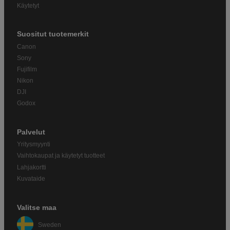
Käytetyt
Suositut tuotemerkit
Canon
Sony
Fujifilm
Nikon
DJI
Godox
Palvelut
Yritysmyynti
Vaihtokaupat ja käytetyt tuotteet
Lahjakortti
Kuvataide
Valitse maa
Sweden