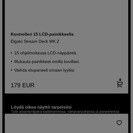
Kontrolleri 15 LCD-painikkeella
Elgato Stream Deck MK.2
15 ohjelmoitavaa LCD-näppäintä.
Mukauta painikkeet omilla kuvillasi.
Vaihda etupaneeli omaan tyyliisi.
179
EUR
Löydä oikea näyttö tarpeisiisi
Tule asiantuntijaksi kalibroinnissa, väriavaruuksissa ja paneeleissa
Lue lisää