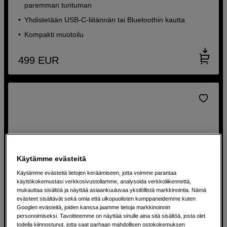
paremman tuntuman
Yhdistetään USB-C-liitännän tai Bluetoothin kautta
Kompakti muotoilu
499
EUR
Käytämme evästeitä
Käytämme evästeitä tietojen keräämiseen, jotta voimme parantaa
käyttökokemustasi verkkosivustollamme, analysoida verkkoliikennettä,
mukauttaa sisältöä ja näyttää asiaankuuluvaa yksilöllistä markkinointia. Nämä
evästeet sisältävät sekä omia että ulkopuolisten kumppaneidemme kuten
Googlen evästeitä, joiden kanssa jaamme tietoja markkinoinnin
personoimiseksi. Tavoitteemme on näyttää sinulle aina sitä sisältöä, josta olet
todella kiinnostunut, jotta saat parhaan mahdollisen ostokokemuksen