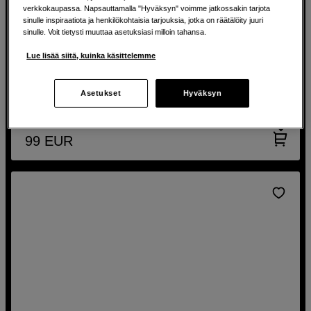
verkkokaupassa. Napsauttamalla "Hyväksyn" voimme jatkossakin tarjota
Striimausohjaimet nopeampaan työnkulkuun
sinulle inspiraatiota ja henkilökohtaisia tarjouksia, jotka on räätälöity juuri
sinulle. Voit tietysti muuttaa asetuksiasi milloin tahansa.
Ulanzi Stream Controller D200H
Lue lisää siitä, kuinka käsittelemme
15 ohjelmoitavaa LCD-painiketta
Nopea USB-C- ja USB-A-liitäntä
Asetukset
Hyväksyn
Makrotuki tehokkaaseen moniajoon
99
EUR