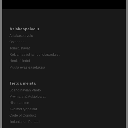
Asiakaspalvelu
Asiakaspalvelu
Ostoehdot
Toimitustavat
Reklamaatiot ja huoltotapaukset
Henkilötiedot
Muuta evästeasetuksia
Tietoa meistä
Scandinavian Photo
Myymälät & Aukioloajat
Historiamme
Avoimet työpaikat
Code of Conduct
Ilmiantajien Portaali