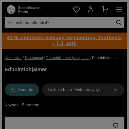
Hei, mitä tuotetta etsit?
30 % alennusta teenage engineering -tuotteista
– 7.8. asti!
Aloitussivu
Tietokoneet
Telakointilaitteet ja ohjaimet
Editointiohjaimet
Editointiohjaimet
Suodata
Lajittele haku
:
Eniten myydyt
Näyttää 15 tuotetta