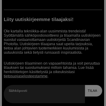
Liity uutiskirjeemme tilaajaksi!
Ole kartalla tekniikka-alan uusimmista trendeistä!
Syöttämällä sähköpostiosoitteesi ja tilaamalla uutiskirjeen
suostut vastaanottamaan uutiskirjeitä Scandinavian
Photolta. Uutiskirjeen tilaajana saat upeita tarjouksia,
tietoa alan johtavien tuotemerkkien kuulumisista ja
uutuuksista sekä tietysti runsaasti inspiraatiota.
Uutiskirjeen tilaaminen on vapaaehtoista ja voit peruuttaa
tilauksen tai suostumuksesi milloin tahansa. Lue lisää
henkilötietojen käsittelystä ja oikeuksistasi
tietosuojaselosteestamme
.
Sähköposti
TILAA