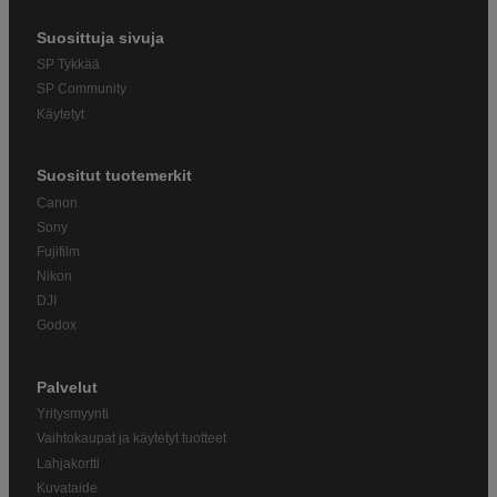
Suosittuja sivuja
SP Tykkää
SP Community
Käytetyt
Suositut tuotemerkit
Canon
Sony
Fujifilm
Nikon
DJI
Godox
Palvelut
Yritysmyynti
Vaihtokaupat ja käytetyt tuotteet
Lahjakortti
Kuvataide