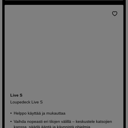
Live S
Loupedeck Live S
Helppo käyttää ja mukauttaa
Vaihda nopeasti eri tilojen välillä – keskustele katsojien
kanssa, säädä ääntä ja käynnistä ohjelmia