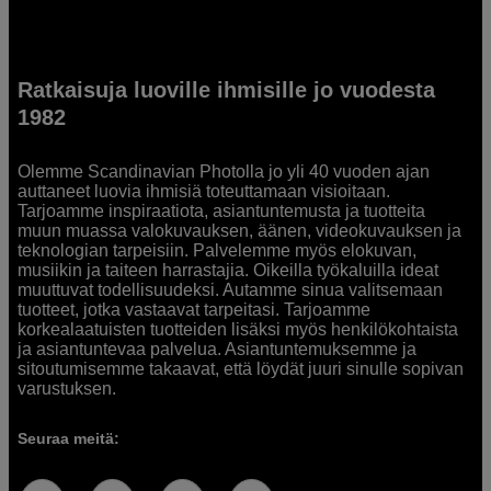
Ratkaisuja luoville ihmisille jo vuodesta
1982
Olemme Scandinavian Photolla jo yli 40 vuoden ajan
auttaneet luovia ihmisiä toteuttamaan visioitaan.
Tarjoamme inspiraatiota, asiantuntemusta ja tuotteita
muun muassa valokuvauksen, äänen, videokuvauksen ja
teknologian tarpeisiin. Palvelemme myös elokuvan,
musiikin ja taiteen harrastajia. Oikeilla työkaluilla ideat
muuttuvat todellisuudeksi. Autamme sinua valitsemaan
tuotteet, jotka vastaavat tarpeitasi. Tarjoamme
korkealaatuisten tuotteiden lisäksi myös henkilökohtaista
ja asiantuntevaa palvelua. Asiantuntemuksemme ja
sitoutumisemme takaavat, että löydät juuri sinulle sopivan
varustuksen.
Seuraa meitä: