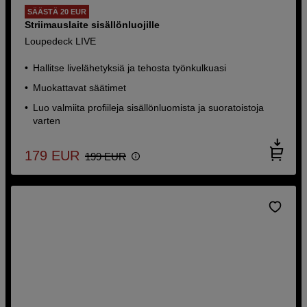
SÄÄSTÄ 20 EUR
Striimauslaite sisällönluojille
Loupedeck LIVE
Hallitse livelähetyksiä ja tehosta työnkulkuasi
Muokattavat säätimet
Luo valmiita profiileja sisällönluomista ja suoratoistoja
varten
179
EUR
199
EUR