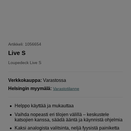
Artikkeli: 1056654
Live S
Loupedeck
Live S
Verkkokauppa
:
Varastossa
Helsingin myymälä
:
Varastotilanne
Helppo käyttää ja mukauttaa
Vaihda nopeasti eri tilojen välillä – keskustele
katsojien kanssa, säädä ääntä ja käynnistä ohjelmia
Kaksi analogista valitsinta, neljä fyysistä painiketta