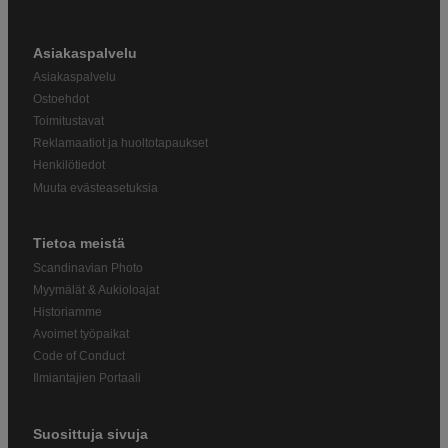
Asiakaspalvelu
Asiakaspalvelu
Ostoehdot
Toimitustavat
Reklamaatiot ja huoltotapaukset
Henkilötiedot
Muuta evästeasetuksia
Tietoa meistä
Scandinavian Photo
Myymälät & Aukioloajat
Historiamme
Avoimet työpaikat
Code of Conduct
Ilmiantajien Portaali
Suosittuja sivuja