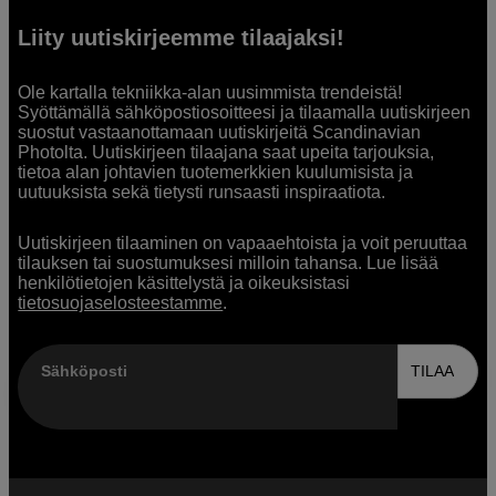
Liity uutiskirjeemme tilaajaksi!
Ole kartalla tekniikka-alan uusimmista trendeistä!
Syöttämällä sähköpostiosoitteesi ja tilaamalla uutiskirjeen
suostut vastaanottamaan uutiskirjeitä Scandinavian
Photolta. Uutiskirjeen tilaajana saat upeita tarjouksia,
tietoa alan johtavien tuotemerkkien kuulumisista ja
uutuuksista sekä tietysti runsaasti inspiraatiota.
Uutiskirjeen tilaaminen on vapaaehtoista ja voit peruuttaa
tilauksen tai suostumuksesi milloin tahansa. Lue lisää
henkilötietojen käsittelystä ja oikeuksistasi
tietosuojaselosteestamme
.
Sähköposti
TILAA