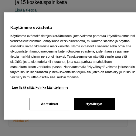
ja 15 kosketuspainiketta
Lisää tietoa
Käytämme evästeitä
169
EUR
Käytämme evästeitä tietojen keräämiseen, jotta voimme parantaa käyttökokemustasi
verkkosivustollamme, analysoida verkkoliikennettä, mukauttaa sisältöä ja näyttää
asiaankuuluvaa yksilöllistä markkinointia. Nämä evästeet sisältävät sekä omia että
Määrä
Lisää ostoskoriin
ulkopuolisten kumppaneidemme kuten Googlen evästeitä, joiden kanssa jaamme
tietoja markkinoinnin personoimiseksi. Tavoitteemme on näyttää sinulle aina sitä
sisältöä, josta olet todella kiinnostunut, jotta saat parhaan mahdollisen
ostokokemuksen verkkokaupassa. Napsauttamalla "Hyväksyn" voimme jatkossakin
tarjota sinulle inspiraatiota ja henkilökohtaisia tarjouksia, jotka on räätälöity juuri sinulle
Maksa Svea-erämaksulla
Voit tietysti muuttaa asetuksiasi milloin tahansa.
Esimerkki: 36 kk, 6 EUR/kk, yhteensä 221 EUR, todellinen vuosikorko
19,07 %
Lue lisää siitä, kuinka käsittelemme
Avausmaksu 5 EUR, laskutusmaksu 0 EUR/kk lisäksi
Lainaaminen maksaa!
Jos et pysty maksamaan velkaa ajoissa, saatat
Asetukset
Hyväksyn
saada maksuhäiriömerkinnän. Se voi vaikeuttaa asunnon vuokraamista,
liittymien tekemistä ja uusien lainojen saamista. Apua saat kuntasi talous- ja
velkaneuvonnasta. Yhteystiedot löydät sivulta
kkv.fi (avautuu uuteen
välilehteen)