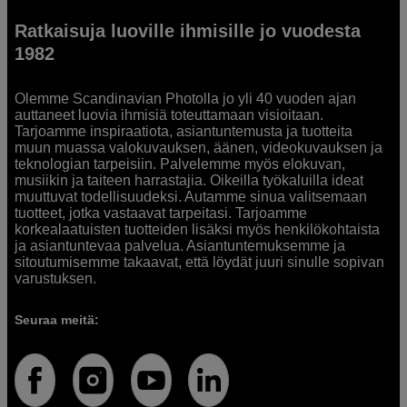
Ratkaisuja luoville ihmisille jo vuodesta
1982
Olemme Scandinavian Photolla jo yli 40 vuoden ajan
auttaneet luovia ihmisiä toteuttamaan visioitaan.
Tarjoamme inspiraatiota, asiantuntemusta ja tuotteita
muun muassa valokuvauksen, äänen, videokuvauksen ja
teknologian tarpeisiin. Palvelemme myös elokuvan,
musiikin ja taiteen harrastajia. Oikeilla työkaluilla ideat
muuttuvat todellisuudeksi. Autamme sinua valitsemaan
tuotteet, jotka vastaavat tarpeitasi. Tarjoamme
korkealaatuisten tuotteiden lisäksi myös henkilökohtaista
ja asiantuntevaa palvelua. Asiantuntemuksemme ja
sitoutumisemme takaavat, että löydät juuri sinulle sopivan
varustuksen.
Seuraa meitä: