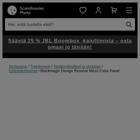
Hei, mitä tuotetta etsit?
Säästä 25 % JBL Boombox -kaiuttimista – osta
omasi jo tänään!
Aloitussivu
Tietokoneet
Telakointilaitteet ja ohjaimet
Editointiohjaimet
Blackmagic Design Resolve Micro Color Panel