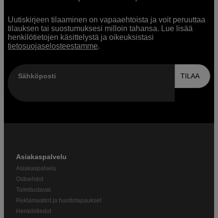
Uutiskirjeen tilaaminen on vapaaehtoista ja voit peruuttaa
tilauksen tai suostumuksesi milloin tahansa. Lue lisää
henkilötietojen käsittelystä ja oikeuksistasi
tietosuojaselosteestamme
.
Sähköposti
TILAA
Asiakaspalvelu
Asiakaspalvelu
Ostoehdot
Toimitustavat
Reklamaatiot ja huoltotapaukset
Henkilötiedot