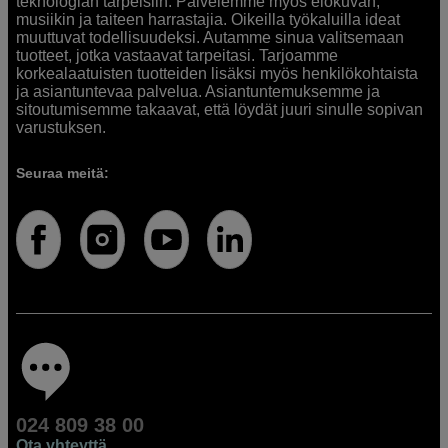
teknologian tarpeisiin. Palvelemme myös elokuvan,
musiikin ja taiteen harrastajia. Oikeilla työkaluilla ideat
muuttuvat todellisuudeksi. Autamme sinua valitsemaan
tuotteet, jotka vastaavat tarpeitasi. Tarjoamme
korkealaatuisten tuotteiden lisäksi myös henkilökohtaista
ja asiantuntevaa palvelua. Asiantuntemuksemme ja
sitoutumisemme takaavat, että löydät juuri sinulle sopivan
varustuksen.
Seuraa meitä:
024 809 38 00
Ota yhteyttä