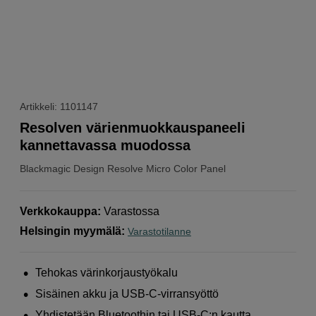
Artikkeli: 1101147
Resolven värienmuokkauspaneeli
kannettavassa muodossa
Blackmagic Design
Resolve Micro Color Panel
Verkkokauppa
:
Varastossa
Helsingin myymälä
:
Varastotilanne
Tehokas värinkorjaustyökalu
Sisäinen akku ja USB-C-virransyöttö
Yhdistetään Bluetoothin tai USB-C:n kautta