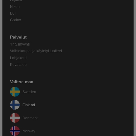
Nikon
DJI
Godox
Palvelut
Yritysmyynti
Vaihtokaupat ja käytetyt tuotteet
Lahjakortti
Kuvataide
Valitse maa
Sweden
Finland
Denmark
Norway